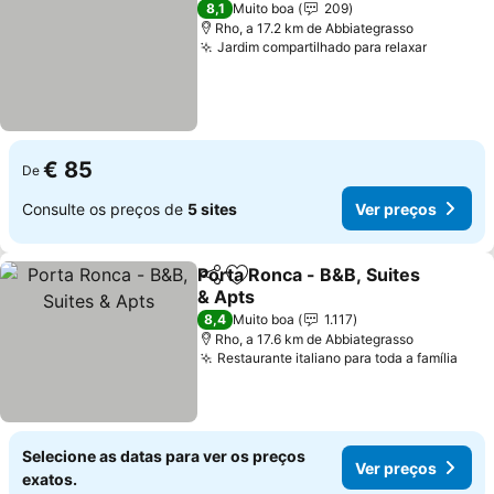
8,1
Muito boa
209
Rho, a 17.2 km de Abbiategrasso
Jardim compartilhado para relaxar
Ver pre
€ 85
De
Consulte os preços de
5 sites
Ver preços
Porta Ronca - B&B, Suites
Partilhar
Adicionar aos favoritos
& Apts
Ver preços
8,4
Muito boa
1.117
Rho, a 17.6 km de Abbiategrasso
Restaurante italiano para toda a família
Ver 
Selecione as datas para ver os preços
Ver preços
exatos.