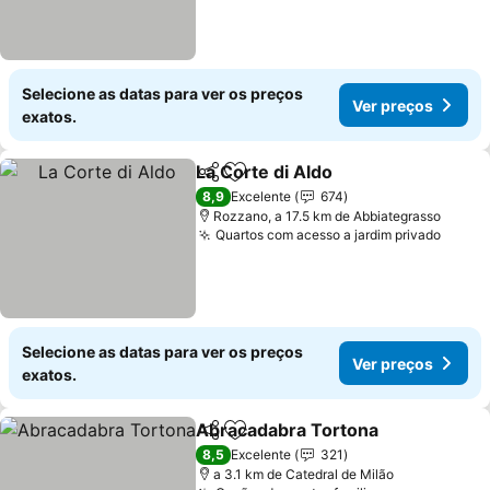
Selecione as datas para ver os preços
Ver preços
exatos.
La Corte di Aldo
Partilhar
Adicionar aos favoritos
Ver preço
8,9
Excelente
674
Rozzano, a 17.5 km de Abbiategrasso
Quartos com acesso a jardim privado
Ver p
Selecione as datas para ver os preços
Ver preços
exatos.
Abracadabra Tortona
Partilhar
Adicionar aos favoritos
Ver 
8,5
Excelente
321
a 3.1 km de Catedral de Milão