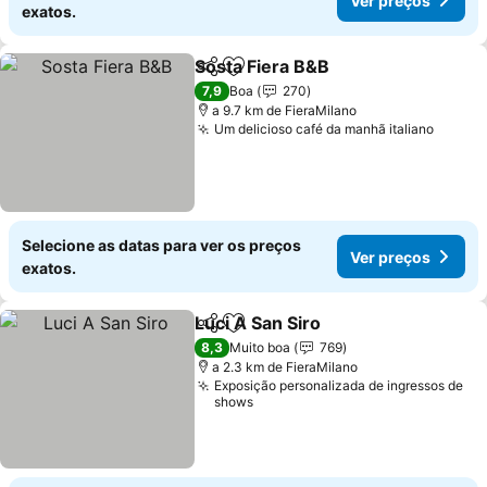
Ver preços
exatos.
Sosta Fiera B&B
Partilhar
Adicionar aos favoritos
Ver preço
7,9
Boa
270
a 9.7 km de FieraMilano
Um delicioso café da manhã italiano
Ver pr
Selecione as datas para ver os preços
Ver preços
exatos.
Luci A San Siro
Partilhar
Adicionar aos favoritos
Ver preços
8,3
Muito boa
769
a 2.3 km de FieraMilano
Exposição personalizada de ingressos de
shows