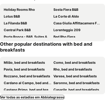
Holiday Rooms Rho
Sosta Fiera B&B
Lotus B&B
La Corte di Aldo
La Filanda B&B
Casa Giulia Affittacamere FORUM ASSAGO M2 M1 Milano CENTRO
Central Park B&B
Lorenteggio 209
Porta Ronca - B&B, Suites & Apts
Bed Rho Fiera
Other popular destinations with bed and
Luci A San Siro
RRRapido Holy Suites and Rooms - Via Sardegna
breakfasts
B&B Ca' Nobil
Residenza S.Event B&B
B&B D'Ambrosio
B&B Leonardo
Milão, bed and breakfasts
Como, bed and breakfasts
B&B Sansiromilano
Abracadabra Tortona
Pavia, bed and breakfasts
Rho, bed and breakfasts
Agriturismo Cascina Poscallone
Torregiardino
Rozzano, bed and breakfasts
Varese, bed and breakfasts
B&B Magenta
Locanda San Bernardo
Cardano al Campo, bed and breakfasts
Saronno, bed and breakfasts
Casa Mia
San Siro 336
Castano Primo, bed and breakfasts
Casarile, bed and breakfasts
Trovailtempo
B&B La Bergamina 26
Busto Arsizio, bed and breakfasts
Ferno, bed and breakfasts
Ver todas as estadias em Abbiategrasso
Placido's B&B
Casa Aurora Rozzano - Humanitas e Forum Assago
Dormelletto, bed and breakfasts
Albavilla, bed and breakfasts
B&B Santa Monica
B&B San Siro 47