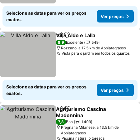
Selecione as datas para ver os preços
Ver preços
exatos.
Villa Aldo e Lalla
Partilhar
Adicionar aos favoritos
Ver preço
8,9
Excelente
549
Rozzano, a 17.5 km de Abbiategrasso
Vista para o jardim em todos os quartos
Ver 
Selecione as datas para ver os preços
Ver preços
exatos.
Agriturismo Cascina
Partilhar
Adicionar aos favoritos
Madonnina
Ver preços
7,8
Boa
1.409
Pregnana Milanese, a 13.5 km de
Abbiategrasso
Piscina natural pitoresca
Ver preços