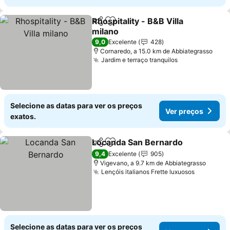
Rhospitality - B&B Villa
Partilhar
Adicionar aos favoritos
milano
Ver preços
9,0
Excelente
428
Cornaredo, a 15.0 km de Abbiategrasso
Jardim e terraço tranquilos
Ver preços
Selecione as datas para ver os preços
Ver preços
exatos.
Locanda San Bernardo
Partilhar
Adicionar aos favoritos
Ver
9,4
Excelente
905
Vigevano, a 9.7 km de Abbiategrasso
Lençóis italianos Frette luxuosos
Ver preç
Selecione as datas para ver os preços