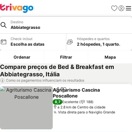
Favoritos
Iniciar
Me
Destino
Abbiategrasso
Check-in/out
Hóspedes e quartos
Escolha as datas
2 hóspedes, 1 quarto.
Ordenar
Filtrar
Mapa
Compare preços de Bed & Breakfast em
Abbiategrasso, Itália
Como os pagamentos influenciam os resultados
Agriturismo Cascina
Partilhar
Adicionar aos favoritos
Poscallone
Ver preços
8,7
Excelente
188
a 2.8 km de Centro da cidade
Vista direta para o Naviglio Grande
Ver pre