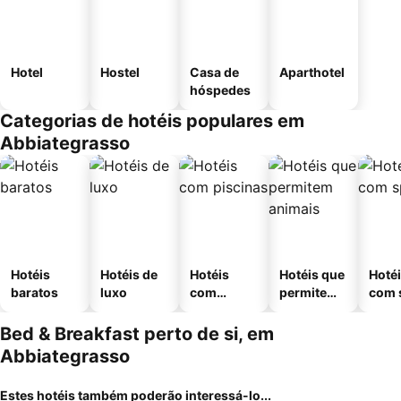
Hotel
Hostel
Casa de
Aparthotel
hóspedes
Categorias de hotéis populares em
Abbiategrasso
Hotéis
Hotéis de
Hotéis
Hotéis que
Hoté
baratos
luxo
com
permitem
com 
piscinas
animais
Bed & Breakfast perto de si, em
Abbiategrasso
Estes hotéis também poderão interessá-lo...