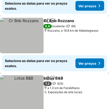
Selecione as datas para ver os preços
Ver preços
exatos.
Cr Bnb Rozzano
Partilhar
Adicionar aos favoritos
Ver preço
8,8
Excelente
69
Rozzano, a 18.8 km de Abbiategrasso
Selecione as datas para ver os preços
Ver preços
exatos.
Lotus B&B
Partilhar
Adicionar aos favoritos
Ver preços
7,2
925
a 1.3 km de FieraMilano
Exposições de arte locais
Ver preços