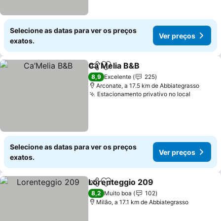
Selecione as datas para ver os preços
Ver preços
exatos.
Ca’Melia B&B
Partilhar
Adicionar aos favoritos
Ver preços
8,9
Excelente
225
Arconate, a 17.5 km de Abbiategrasso
Estacionamento privativo no local
Ver pre
Selecione as datas para ver os preços
Ver preços
exatos.
Lorenteggio 209
Partilhar
Adicionar aos favoritos
Ver preço
8,2
Muito boa
102
Milão, a 17.1 km de Abbiategrasso