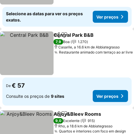
Selecione as datas para ver os preços
Ver preços
exatos.
Central Park B&B
Partilhar
Adicionar aos favoritos
Ver preç
7,9
Boa
1.270
Casarile, a 16.6 km de Abbiategrasso
Restaurante animado com terraço ao ar livre
€ 57
De
Consulte os preços de
9 sites
Ver preços
Anjoy&Bleev Rooms
Partilhar
Adicionar aos favoritos
Ver p
9,0
Excelente
915
Rho, a 18.6 km de Abbiategrasso
Quartos e interiores com foco em design
Ver