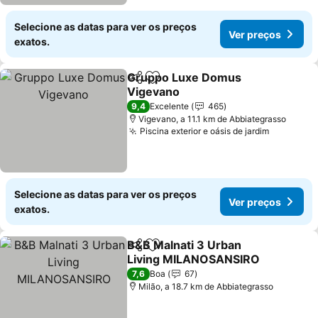
Selecione as datas para ver os preços
Ver preços
exatos.
Gruppo Luxe Domus
Partilhar
Adicionar aos favoritos
Vigevano
Ver preços
9,4
Excelente
465
Vigevano, a 11.1 km de Abbiategrasso
Piscina exterior e oásis de jardim
Ver preç
Selecione as datas para ver os preços
Ver preços
exatos.
B&B Malnati 3 Urban
Partilhar
Adicionar aos favoritos
Living MILANOSANSIRO
Ver preços
7,6
Boa
67
Milão, a 18.7 km de Abbiategrasso