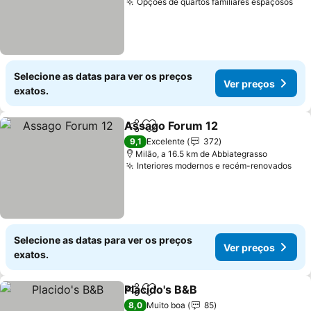
Opções de quartos familiares espaçosos
Ver
Selecione as datas para ver os preços
Ver preços
exatos.
Assago Forum 12
Partilhar
Adicionar aos favoritos
Ver preç
9,1
Excelente
372
Milão, a 16.5 km de Abbiategrasso
Interiores modernos e recém-renovados
Ver
Selecione as datas para ver os preços
Ver preços
exatos.
Placido's B&B
Partilhar
Adicionar aos favoritos
Ver preços
8,0
Muito boa
85