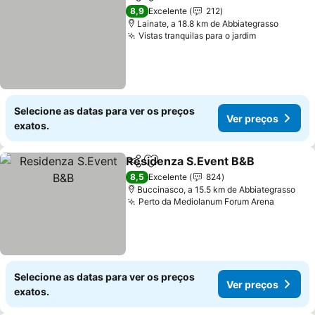
Partilhar
Adicionar aos favoritos
Ver preços
8,9
Excelente
212
Lainate, a 18.8 km de Abbiategrasso
Vistas tranquilas para o jardim
Ver preços
Selecione as datas para ver os preços
Ver preços
exatos.
Residenza S.Event B&B
Partilhar
Adicionar aos favoritos
Ve
8,5
Excelente
824
Buccinasco, a 15.5 km de Abbiategrasso
Perto da Mediolanum Forum Arena
Ver pre
Selecione as datas para ver os preços
Ver preços
exatos.