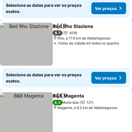
Selecione as datas para ver os preços
Ver preços
exatos.
Bed Rho Stazione
Partilhar
Adicionar aos favoritos
Ver preç
6,7
409
Rho, a 17.6 km de Abbiategrasso
Vistas da cidade em todos os quartos
Ver p
Selecione as datas para ver os preços
Ver preços
exatos.
B&B Magenta
Partilhar
Adicionar aos favoritos
Ver preços
8,3
Muito boa
121
Magenta, a 8.2 km de Abbiategrasso