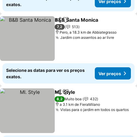
Ver preços
exatos.
B&B Santa Monica
Partilhar
Adicionar aos favoritos
Ver pre
7,2
513
Pero, a 18.3 km de Abbiategrasso
Jardim com assentos ao ar livre
Ver preço
Selecione as datas para ver os preços
Ver preços
exatos.
MI. Style
Partilhar
Adicionar aos favoritos
Ver preços
8,2
Muito boa
432
a 3.1 km de FieraMilano
Vistas para o jardim em todos os quartos
Ver