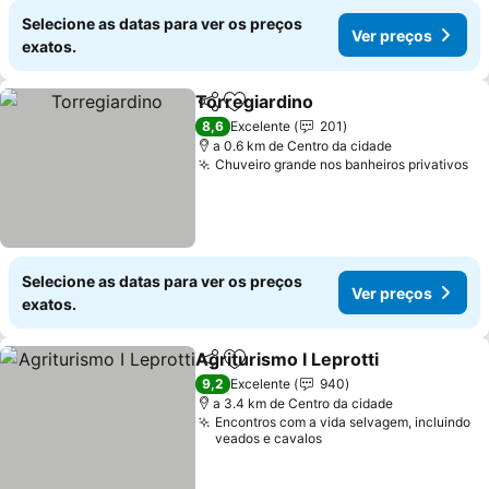
Selecione as datas para ver os preços
Ver preços
exatos.
Torregiardino
Partilhar
Adicionar aos favoritos
Ver preços
8,6
Excelente
201
a 0.6 km de Centro da cidade
Chuveiro grande nos banheiros privativos
Ve
Selecione as datas para ver os preços
Ver preços
exatos.
Agriturismo I Leprotti
Partilhar
Adicionar aos favoritos
Ver 
9,2
Excelente
940
a 3.4 km de Centro da cidade
Encontros com a vida selvagem, incluindo
veados e cavalos