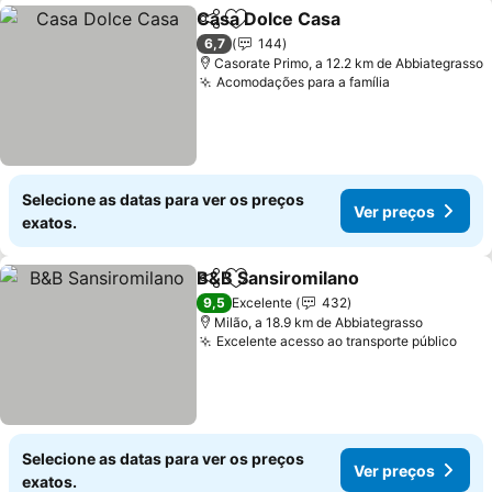
Casa Dolce Casa
Partilhar
Adicionar aos favoritos
Ver preço
6,7
144
Casorate Primo, a 12.2 km de Abbiategrasso
Acomodações para a família
Ver preços
Selecione as datas para ver os preços
Ver preços
exatos.
B&B Sansiromilano
Partilhar
Adicionar aos favoritos
Ver pre
9,5
Excelente
432
Milão, a 18.9 km de Abbiategrasso
Excelente acesso ao transporte público
Ver 
Selecione as datas para ver os preços
Ver preços
exatos.