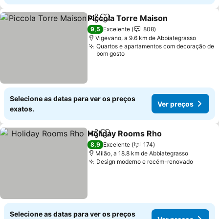
Piccola Torre Maison
Partilhar
Adicionar aos favoritos
Ver p
9,5
Excelente
808
Vigevano, a 9.6 km de Abbiategrasso
Quartos e apartamentos com decoração de
bom gosto
Selecione as datas para ver os preços
Ver preços
exatos.
Holiday Rooms Rho
Partilhar
Adicionar aos favoritos
Ver pr
8,9
Excelente
174
Milão, a 18.8 km de Abbiategrasso
Design moderno e recém-renovado
Ver pr
Selecione as datas para ver os preços