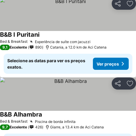
Partilhar
Ad
B&B I Puritani
Bed & Breakfast
Experiência de suíte com jacuzzi
9,1
Excelente
890
Catania, a 12.0 km de Aci Catena
Selecione as datas para ver os preços
Ver preços
exatos.
Partilhar
Ad
B&B Alhambra
Bed & Breakfast
Piscina de borda infinita
9,7
Excelente
426
Giarre, a 13.4 km de Aci Catena