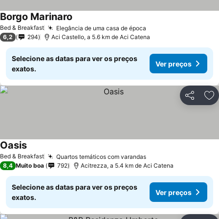
Borgo Marinaro
Bed & Breakfast
Elegância de uma casa de época
6,2
294
Aci Castello, a 5.6 km de Aci Catena
Selecione as datas para ver os preços
Ver preços
exatos.
Partilhar
Ad
Oasis
Bed & Breakfast
Quartos temáticos com varandas
8,4
Muito boa
792
Acitrezza, a 5.4 km de Aci Catena
Selecione as datas para ver os preços
Ver preços
exatos.