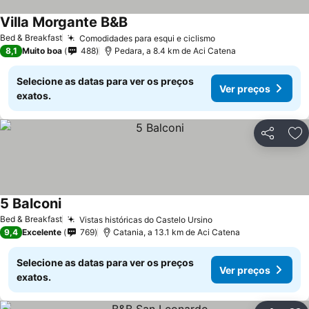
Villa Morgante B&B
Bed & Breakfast
Comodidades para esqui e ciclismo
8,1
Muito boa
488
Pedara, a 8.4 km de Aci Catena
Selecione as datas para ver os preços
Ver preços
exatos.
Partilhar
Ad
5 Balconi
Bed & Breakfast
Vistas históricas do Castelo Ursino
9,4
Excelente
769
Catania, a 13.1 km de Aci Catena
Selecione as datas para ver os preços
Ver preços
exatos.