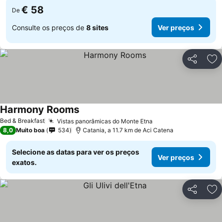
€ 58
De
Consulte os preços de
8 sites
Ver preços
Partilhar
Ad
Harmony Rooms
Bed & Breakfast
Vistas panorâmicas do Monte Etna
8,0
Muito boa
534
Catania, a 11.7 km de Aci Catena
Selecione as datas para ver os preços
Ver preços
exatos.
Partilhar
Ad