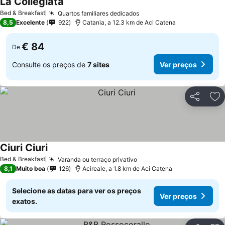
La Collegiata
Bed & Breakfast
Quartos familiares dedicados
8,5
Excelente
922
Catania, a 12.3 km de Aci Catena
€ 84
De
Consulte os preços de
7 sites
Ver preços
Partilhar
Ad
Ciuri Ciuri
Bed & Breakfast
Varanda ou terraço privativo
8,1
Muito boa
126
Acireale, a 1.8 km de Aci Catena
Selecione as datas para ver os preços
Ver preços
exatos.