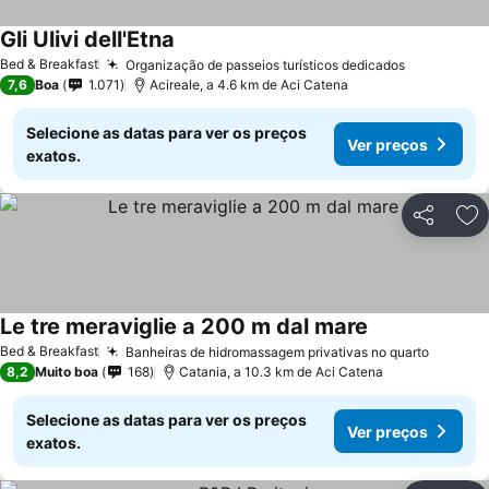
Gli Ulivi dell'Etna
Bed & Breakfast
Organização de passeios turísticos dedicados
7,6
Boa
1.071
Acireale, a 4.6 km de Aci Catena
Selecione as datas para ver os preços
Ver preços
exatos.
Partilhar
Ad
Le tre meraviglie a 200 m dal mare
Bed & Breakfast
Banheiras de hidromassagem privativas no quarto
8,2
Muito boa
168
Catania, a 10.3 km de Aci Catena
Selecione as datas para ver os preços
Ver preços
exatos.