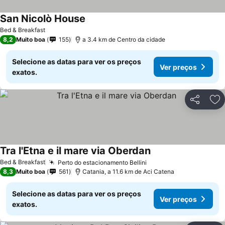
San Nicolò House
Bed & Breakfast
8,2
Muito boa
155
a 3.4 km de Centro da cidade
Selecione as datas para ver os preços
Ver preços
exatos.
Partilhar
Ad
Tra l'Etna e il mare via Oberdan
Bed & Breakfast
Perto do estacionamento Bellini
8,3
Muito boa
561
Catania, a 11.6 km de Aci Catena
Selecione as datas para ver os preços
Ver preços
exatos.