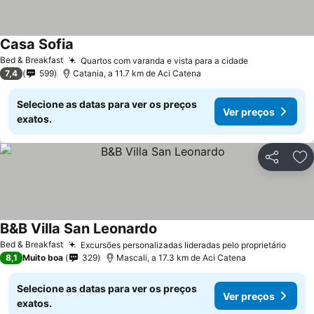
Casa Sofia
Bed & Breakfast
Quartos com varanda e vista para a cidade
7,4
599
Catania, a 11.7 km de Aci Catena
Selecione as datas para ver os preços
Ver preços
exatos.
Partilhar
Ad
B&B Villa San Leonardo
Bed & Breakfast
Excursões personalizadas lideradas pelo proprietário
8,1
Muito boa
329
Mascali, a 17.3 km de Aci Catena
Selecione as datas para ver os preços
Ver preços
exatos.