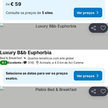
€ 59
De
Consulte os preços de
5 sites
Ver preços
Partilhar
Ad
Luxury B&b Euphorbia
Bed & Breakfast
Quartos temáticos com arte global
9,1
Excelente
316
Acireale, a 4.5 km de Aci Catena
Selecione as datas para ver os preços
Ver preços
exatos.
Partilhar
Ad