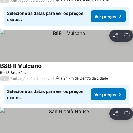
/
a 2.2 km de Centro da cidade
Pontuação não disponível
Selecione as datas para ver os preços
Ver preços
exatos.
Partilhar
Ad
B&B Il Vulcano
Bed & Breakfast
/
a 2.1 km de Centro da cidade
Pontuação não disponível
Selecione as datas para ver os preços
Ver preços
exatos.
Partilhar
Ad