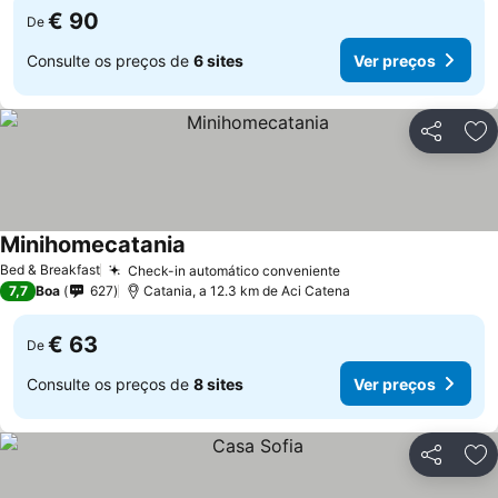
€ 90
De
Consulte os preços de
6 sites
Ver preços
Partilhar
Ad
Minihomecatania
Bed & Breakfast
Check-in automático conveniente
7,7
Boa
627
Catania, a 12.3 km de Aci Catena
€ 63
De
Consulte os preços de
8 sites
Ver preços
Partilhar
Ad