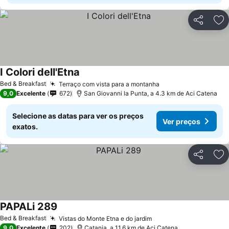
Partilhar
Ad
I Colori dell'Etna
Bed & Breakfast
Terraço com vista para a montanha
9,0
Excelente
672
San Giovanni la Punta, a 4.3 km de Aci Catena
Selecione as datas para ver os preços
Ver preços
exatos.
Partilhar
Ad
PAPALi 289
Bed & Breakfast
Vistas do Monte Etna e do jardim
9,0
Excelente
202
Catania, a 11.6 km de Aci Catena