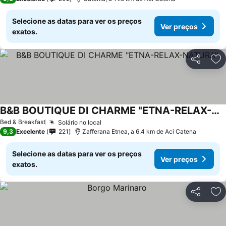
Selecione as datas para ver os preços
Ver preços
exatos.
Partilhar
Ad
B&B BOUTIQUE DI CHARME "ETNA-RELAX-NATURA"
Bed & Breakfast
Solário no local
9,3
Excelente
221
Zafferana Etnea, a 6.4 km de Aci Catena
Selecione as datas para ver os preços
Ver preços
exatos.
Partilhar
Ad