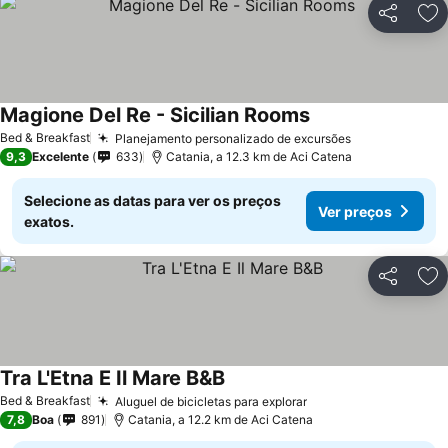
Partilhar
Ad
Magione Del Re - Sicilian Rooms
Bed & Breakfast
Planejamento personalizado de excursões
9,3
Excelente
633
Catania, a 12.3 km de Aci Catena
Selecione as datas para ver os preços
Ver preços
exatos.
Partilhar
Ad
Tra L'Etna E Il Mare B&B
Bed & Breakfast
Aluguel de bicicletas para explorar
7,8
Boa
891
Catania, a 12.2 km de Aci Catena