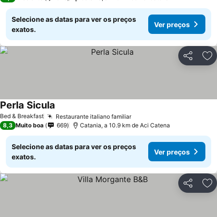
Selecione as datas para ver os preços
Ver preços
exatos.
Partilhar
Ad
Perla Sicula
Bed & Breakfast
Restaurante italiano familiar
8,3
Muito boa
669
Catania, a 10.9 km de Aci Catena
Selecione as datas para ver os preços
Ver preços
exatos.
Partilhar
Ad