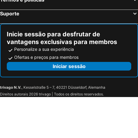
Riposto, bed and breakfasts
Santa Venerina, bed and breakfasts
Venere B&B
Il Nido Delle Aquile
Savoca, bed and breakfasts
Gravina di Catania, bed and breakfasts
Etna Sea House
B&B Policlinico Gaspare Rodolico
Suporte
Randazzo, bed and breakfasts
Melilli, bed and breakfasts
B&B Gisira
Acquadellarte B&B
Fiumefreddo di Sicilia, bed and breakfasts
Nizza di Sicilia, bed and breakfasts
Le Suites del Duomo
Central Suites
Inicie sessão para desfrutar de
Symposium Bed&Breakfast
Palazzo Bicocca Rooms
vantagens exclusivas para membros
Personalize a sua experiência
Ofertas e preços para membros
Iniciar sessão
trivago N.V.
, Kesselstraße 5 – 7, 40221 Düsseldorf, Alemanha
Direitos autorais 2026 trivago | Todos os direitos reservados.