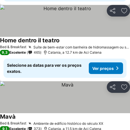
Partilhar
Ad
Home dentro il teatro
Bed & Breakfast
Suíte de bem-estar com banheira de hidromassagem ou sauna
9,3
Excelente
465
Catania, a 12.7 km de Aci Catena
Selecione as datas para ver os preços
Ver preços
exatos.
Partilhar
Ad
Mavà
Bed & Breakfast
Ambiente de edifício histórico do século XX
9,1
Excelente
373
Catania, a 11.5 km de Aci Catena