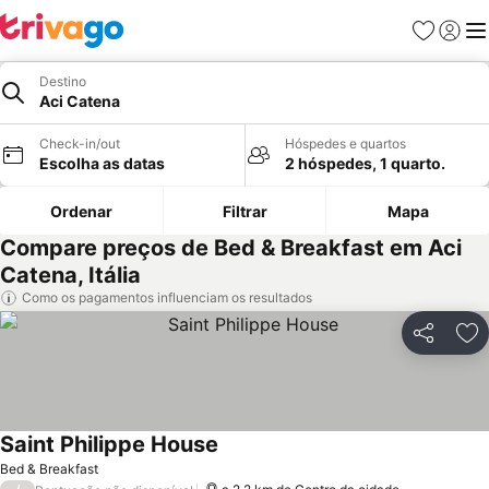
Favoritos
Iniciar
Me
Destino
Aci Catena
Check-in/out
Hóspedes e quartos
Escolha as datas
2 hóspedes, 1 quarto.
Ordenar
Filtrar
Mapa
Compare preços de Bed & Breakfast em Aci
Catena, Itália
Como os pagamentos influenciam os resultados
Partilhar
Ad
Saint Philippe House
Bed & Breakfast