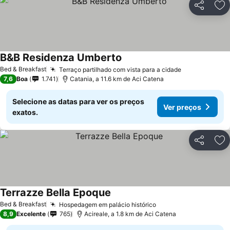
Partilhar
Ad
B&B Residenza Umberto
Bed & Breakfast
Terraço partilhado com vista para a cidade
7,6
Boa
1.741
Catania, a 11.6 km de Aci Catena
Selecione as datas para ver os preços
Ver preços
exatos.
Partilhar
Ad
Terrazze Bella Epoque
Bed & Breakfast
Hospedagem em palácio histórico
8,9
Excelente
765
Acireale, a 1.8 km de Aci Catena