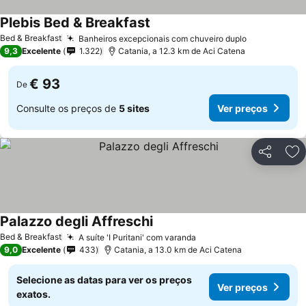
Plebis Bed & Breakfast
Bed & Breakfast
Banheiros excepcionais com chuveiro duplo
9,3
Excelente
1.322
Catania, a 12.3 km de Aci Catena
€ 93
De
Consulte os preços de
5 sites
Ver preços
Partilhar
Ad
Palazzo degli Affreschi
Bed & Breakfast
A suíte 'I Puritani' com varanda
9,0
Excelente
433
Catania, a 13.0 km de Aci Catena
Selecione as datas para ver os preços
Ver preços
exatos.