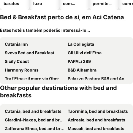
baratos
luxo
com
permitem
com 
piscinas
animais
Bed & Breakfast perto de si, em Aci Catena
Estes hotéis também poderão interessá-lo...
Catania Inn
La Collegiata
Sveva Bed and Breakfast
Gli Ulivi dell'Etna
Sicily Coast
PAPALi 289
Harmony Rooms
B&B Alhambra
Tra l'Etna e il mare via Oberdan
Palazzo Pastura B&B and Apartments
Other popular destinations with bed and
Antico Mercato
Urban Pop Hostel & BnB
breakfasts
Aci B&B
Villa Morgante B&B
B&B Rossocorallo
Magione Del Re - Sicilian Rooms
Catania, bed and breakfasts
Taormina, bed and breakfasts
Suite Inn Catania
La Regina del Duomo Catania Centro
Giardini-Naxos, bed and breakfasts
Acireale, bed and breakfasts
Il Daviduccio
B&b Riccioli
Zafferana Etnea, bed and breakfasts
Mascali, bed and breakfasts
Il Leone Blu
B&B San Leonardo