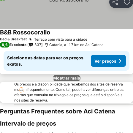
Partilhar
Ad
B&B Rossocorallo
Bed & Breakfast
Terraço com vista para a cidade
8,6
Excelente
337
Catania, a 11.7 km de Aci Catena
Selecione as datas para ver os preços
Ver preços
exatos.
Mostrar mais
Os preços e a disponibilidade que recebemos dos sites de reserva
mudam frequentemente. Como tal, pode haver diferenças entre as
ofertas que consulta no trivago e os preços que estão disponíveis
nos sites de reserva.
Perguntas Frequentes sobre Aci Catena
Intervalo de preços