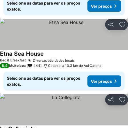
Selecione as datas para ver os preços
Ver preços
exatos.
Partilhar
Ad
Etna Sea House
Bed & Breakfast
Diversas atividades locais
8,4
Muito boa
444
Catania, a 10.3 km de Aci Catena
Selecione as datas para ver os preços
Ver preços
exatos.
Partilhar
Ad