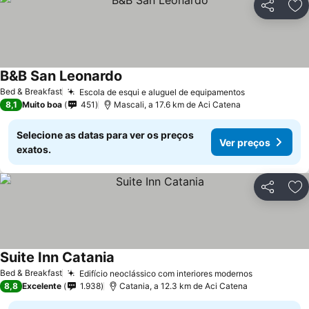
Partilhar
Ad
B&B San Leonardo
Bed & Breakfast
Escola de esqui e aluguel de equipamentos
8,1
Muito boa
451
Mascali, a 17.6 km de Aci Catena
Selecione as datas para ver os preços
Ver preços
exatos.
Partilhar
Ad
Suite Inn Catania
Bed & Breakfast
Edifício neoclássico com interiores modernos
8,8
Excelente
1.938
Catania, a 12.3 km de Aci Catena