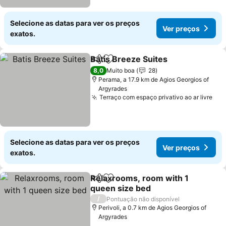
Selecione as datas para ver os preços
Ver preços
exatos.
Batis Breeze Suites
Partilhar
Adicionar aos favoritos
Ver pr
8,0
Muito boa
28
Perama, a 17.9 km de Agios Georgios of
Argyrades
Terraço com espaço privativo ao ar livre
Ver
Selecione as datas para ver os preços
Ver preços
exatos.
Relaxrooms, room with 1
Partilhar
Adicionar aos favoritos
queen size bed
Ver preços
/
Pontuação não disponível
Perivoli, a 0.7 km de Agios Georgios of
Argyrades