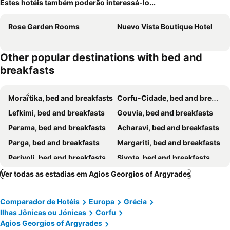
Estes hotéis também poderão interessá-lo...
Rose Garden Rooms
Nuevo Vista Boutique Hotel
Other popular destinations with bed and
breakfasts
Moraḯtika, bed and breakfasts
Corfu-Cidade, bed and breakfasts
Lefkimi, bed and breakfasts
Gouvia, bed and breakfasts
Perama, bed and breakfasts
Acharavi, bed and breakfasts
Parga, bed and breakfasts
Margariti, bed and breakfasts
Perivoli, bed and breakfasts
Sivota, bed and breakfasts
Konispol, bed and breakfasts
Plataria, bed and breakfasts
Ver todas as estadias em Agios Georgios of Argyrades
Roda, bed and breakfasts
Agios Ioannis Peristeron, bed and breakfasts
Comparador de Hotéis
Europa
Grécia
Ilhas Jônicas ou Jónicas
Corfu
Agios Georgios of Argyrades