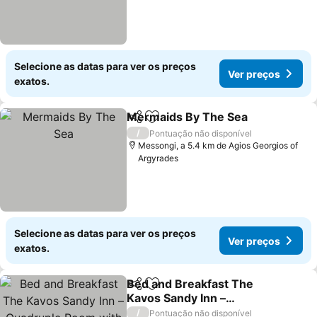
Selecione as datas para ver os preços
Ver preços
exatos.
Mermaids By The Sea
Partilhar
Adicionar aos favoritos
Ver 
/
Pontuação não disponível
Messongi, a 5.4 km de Agios Georgios of
Argyrades
Selecione as datas para ver os preços
Ver preços
exatos.
Bed and Breakfast The
Partilhar
Adicionar aos favoritos
Kavos Sandy Inn –
Quadruple Room with
Ver preços
/
Pontuação não disponível