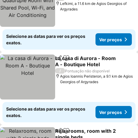
Shared Pool, Wi-Fi, and
Lefkimi, a 11.6 km de Agios Georgios of
Argyrades
Air Conditioning
Selecione as datas para ver os preços
Ver preços
exatos.
La casa di Aurora - Room
Partilhar
Adicionar aos favoritos
A - Boutique Hotel
Ver preços
/
Pontuação não disponível
Agios Ioannis Peristeron, a 9.1 km de Agios
Georgios of Argyrades
Selecione as datas para ver os preços
Ver preços
exatos.
Relaxrooms, room with 2
Partilhar
Adicionar aos favoritos
single beds