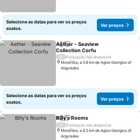
Selecione as datas para ver os preços
Ver preços
exatos.
Aether - Seaview
Partilhar
Adicionar aos favoritos
Collection Corfu
Ver preços
/
Pontuação não disponível
Moraḯtika, a 5.8 km de Agios Georgios of
Argyrades
Selecione as datas para ver os preços
Ver preços
exatos.
Billy's Rooms
Partilhar
Adicionar aos favoritos
Ver preços
/
Pontuação não disponível
Moraḯtika, a 6.2 km de Agios Georgios of
Argyrades