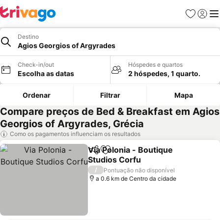
Favoritos
Iniciar
Me
Destino
Agios Georgios of Argyrades
Check-in/out
Hóspedes e quartos
Escolha as datas
2 hóspedes, 1 quarto.
Ordenar
Filtrar
Mapa
Compare preços de Bed & Breakfast em Agios
Georgios of Argyrades, Grécia
Como os pagamentos influenciam os resultados
Via Polonia - Boutique
Partilhar
Adicionar aos favoritos
Studios Corfu
Ver preços
/
Pontuação não disponível
a 0.6 km de Centro da cidade