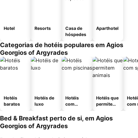
Hotel
Resorts
Casa de
Aparthotel
hóspedes
Categorias de hotéis populares em Agios
Georgios of Argyrades
Hotéis
Hotéis de
Hotéis
Hotéis que
Hoté
baratos
luxo
com
permitem
com 
piscinas
animais
Bed & Breakfast perto de si, em Agios
Georgios of Argyrades