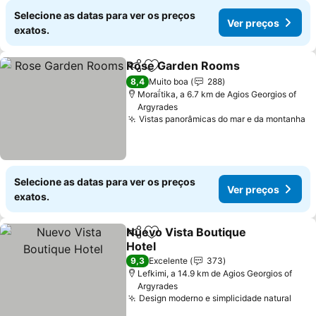
Selecione as datas para ver os preços
Ver preços
exatos.
Rose Garden Rooms
Partilhar
Adicionar aos favoritos
Ver p
8,4
Muito boa
288
Moraḯtika, a 6.7 km de Agios Georgios of
Argyrades
Vistas panorâmicas do mar e da montanha
V
Selecione as datas para ver os preços
Ver preços
exatos.
Nuevo Vista Boutique
Partilhar
Adicionar aos favoritos
Hotel
Ver preços
9,3
Excelente
373
Lefkimi, a 14.9 km de Agios Georgios of
Argyrades
Design moderno e simplicidade natural
Ver 