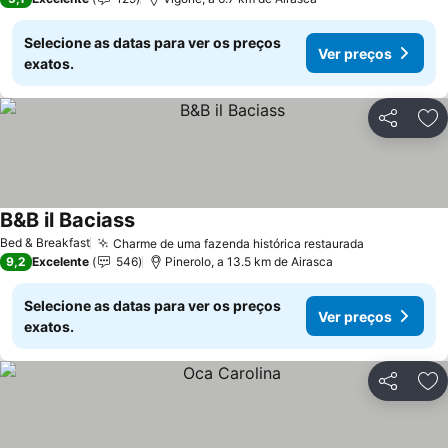
Selecione as datas para ver os preços
Ver preços
exatos.
Partilhar
Ad
B&B il Baciass
Ver preços
Bed & Breakfast
Charme de uma fazenda histórica restaurada
Ver preços
9,2
Excelente
546
Pinerolo, a 13.5 km de Airasca
Selecione as datas para ver os preços
Ver preços
exatos.
Partilhar
Ad