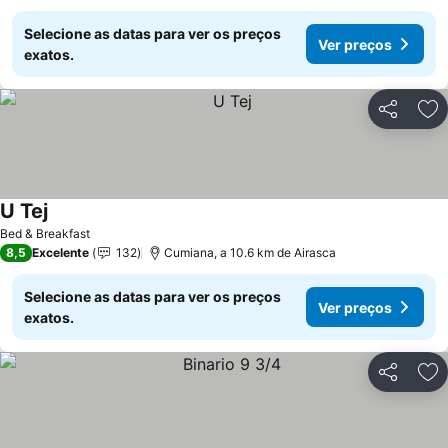
Selecione as datas para ver os preços
Ver preços
exatos.
Partilhar
Ad
U Tej
Ver preços
Bed & Breakfast
8,5
Excelente
132
Cumiana, a 10.6 km de Airasca
Selecione as datas para ver os preços
Ver preços
exatos.
Partilhar
Ad