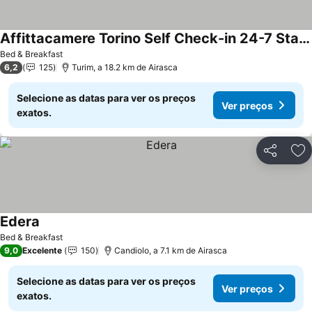
Affittacamere Torino Self Check-in 24-7 Stadio Olimpico e InalpiArena
Ver preços
Bed & Breakfast
6,2
125
Turim, a 18.2 km de Airasca
Selecione as datas para ver os preços
Ver preços
exatos.
Partilhar
Ad
Edera
Ver preços
Bed & Breakfast
9,0
Excelente
150
Candiolo, a 7.1 km de Airasca
Selecione as datas para ver os preços
Ver preços
exatos.