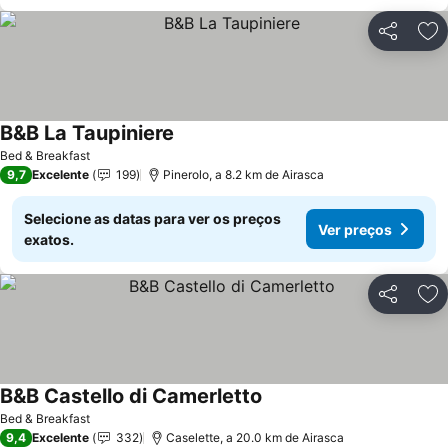
Partilhar
Ad
B&B La Taupiniere
Ver preços
Bed & Breakfast
9,7
Excelente
199
Pinerolo, a 8.2 km de Airasca
Selecione as datas para ver os preços
Ver preços
exatos.
Partilhar
Ad
B&B Castello di Camerletto
Ver preços
Bed & Breakfast
9,4
Excelente
332
Caselette, a 20.0 km de Airasca