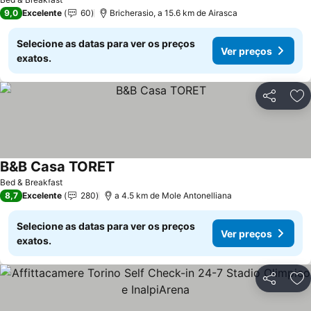
9,0
Excelente
60
Bricherasio, a 15.6 km de Airasca
Selecione as datas para ver os preços
Ver preços
exatos.
Partilhar
Ad
B&B Casa TORET
Ver preços
Bed & Breakfast
8,7
Excelente
280
a 4.5 km de Mole Antonelliana
Selecione as datas para ver os preços
Ver preços
exatos.
Partilhar
Ad