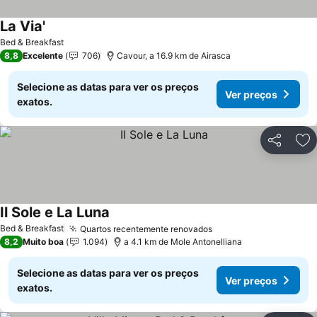
La Via'
Ver preços
Bed & Breakfast
8,8
Excelente
706
Cavour, a 16.9 km de Airasca
Selecione as datas para ver os preços
Ver preços
exatos.
Partilhar
Ad
Il Sole e La Luna
Ver preços
Bed & Breakfast
Quartos recentemente renovados
Ver preços
8,2
Muito boa
1.094
a 4.1 km de Mole Antonelliana
Selecione as datas para ver os preços
Ver preços
exatos.