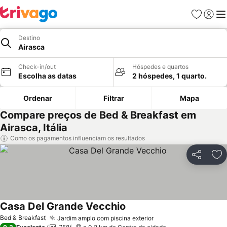
Favoritos
Iniciar
Me
Destino
Airasca
Check-in/out
Hóspedes e quartos
Escolha as datas
2 hóspedes, 1 quarto.
Ordenar
Filtrar
Mapa
Compare preços de Bed & Breakfast em
Airasca, Itália
Como os pagamentos influenciam os resultados
Partilhar
Ad
Casa Del Grande Vecchio
Ver preços
Bed & Breakfast
Jardim amplo com piscina exterior
Ver preços