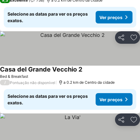
9,3
Excelente
758
a 0.2 km de Centro da cidade
Selecione as datas para ver os preços
Ver preços
exatos.
Partilhar
Ad
Casa del Grande Vecchio 2
Ver preços
Bed & Breakfast
/
a 0.2 km de Centro da cidade
Pontuação não disponível
Selecione as datas para ver os preços
Ver preços
exatos.
Partilhar
Ad