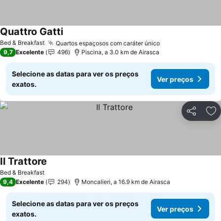
Quattro Gatti
Ver preços
Bed & Breakfast
Quartos espaçosos com caráter único
Ver preços
9,7
Excelente
496
Piscina, a 3.0 km de Airasca
Selecione as datas para ver os preços
Ver preços
exatos.
Partilhar
Ad
Il Trattore
Ver preços
Bed & Breakfast
9,4
Excelente
294
Moncalieri, a 16.9 km de Airasca
Selecione as datas para ver os preços
Ver preços
exatos.