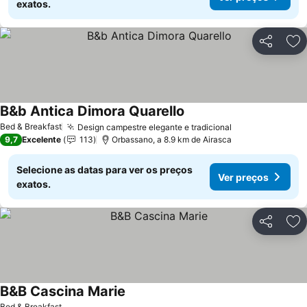
exatos.
Partilhar
Ad
B&b Antica Dimora Quarello
Ver preços
Bed & Breakfast
Design campestre elegante e tradicional
Ver preços
9,7
Excelente
113
Orbassano, a 8.9 km de Airasca
Selecione as datas para ver os preços
Ver preços
exatos.
Partilhar
Ad
B&B Cascina Marie
Ver preços
Bed & Breakfast