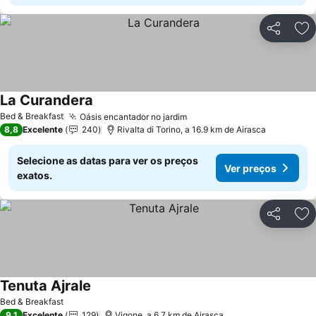
Partilhar
Ad
La Curandera
Ver preços
Bed & Breakfast
Oásis encantador no jardim
Ver preços
8,8
Excelente
240
Rivalta di Torino, a 16.9 km de Airasca
Selecione as datas para ver os preços
Ver preços
exatos.
Partilhar
Ad
Tenuta Ajrale
Ver preços
Bed & Breakfast
9,1
Excelente
129
Vigone, a 6.7 km de Airasca