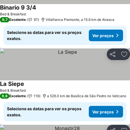
Binario 9 3/4
Ver preços
Bed & Breakfast
9,7
Excelente
97
Villafranca Piemonte, a 15.6 km de Airasca
Selecione as datas para ver os preços
Ver preços
exatos.
Partilhar
Ad
La Siepe
Ver preços
Bed & Breakfast
9,8
Excelente
116
a 526.0 km de Basílica de São Pedro no Vaticano
Selecione as datas para ver os preços
Ver preços
exatos.