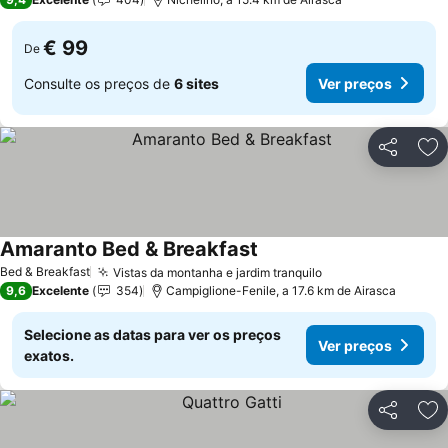
€ 99
De
Consulte os preços de
6 sites
Ver preços
Partilhar
Ad
Amaranto Bed & Breakfast
Ver preços
Bed & Breakfast
Vistas da montanha e jardim tranquilo
Ver preços
9,6
Excelente
354
Campiglione-Fenile, a 17.6 km de Airasca
Selecione as datas para ver os preços
Ver preços
exatos.
Partilhar
Ad