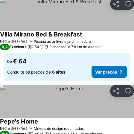
Partilhar
Ad
Villa Mirano Bed & Breakfast
Ver preços
Bed & Breakfast
Piscina ao ar livre e jardim maduro
Ver preços
9,2
Excelente
542
Piossasco, a 7.8 km de Airasca
€ 64
De
Consulte os preços de
6 sites
Ver preços
Partilhar
Ad
Pepe's Home
Ver preços
Bed & Breakfast
Móveis de design requintados
Ver preços
9,4
Excelente
404
Nichelino, a 15.4 km de Airasca