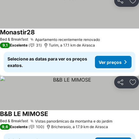
Partilhar
Ad
Monastir28
Ver preços
Bed & Breakfast
Apartamento recentemente renovado
Ver preços
9,1
Excelente
31
Turim, a 17.1 km de Airasca
Selecione as datas para ver os preços
Ver preços
exatos.
Partilhar
Ad
B&B LE MIMOSE
Ver preços
Bed & Breakfast
Vistas panorâmicas da montanha e do jardim
Ver preços
9,6
Excelente
100
Bricherasio, a 17.9 km de Airasca