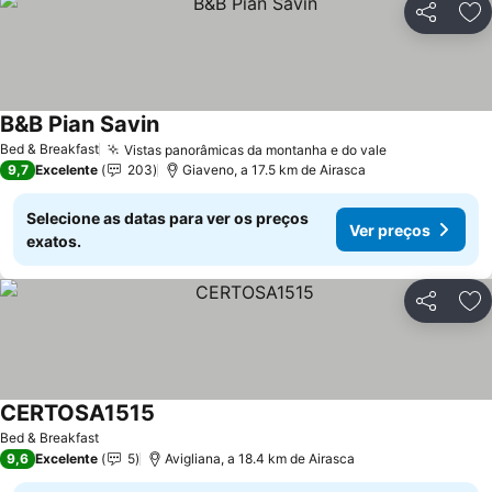
Partilhar
Ad
B&B Pian Savin
Ver preços
Bed & Breakfast
Vistas panorâmicas da montanha e do vale
Ver preços
9,7
Excelente
203
Giaveno, a 17.5 km de Airasca
Selecione as datas para ver os preços
Ver preços
exatos.
Partilhar
Ad
CERTOSA1515
Ver preços
Bed & Breakfast
9,6
Excelente
5
Avigliana, a 18.4 km de Airasca