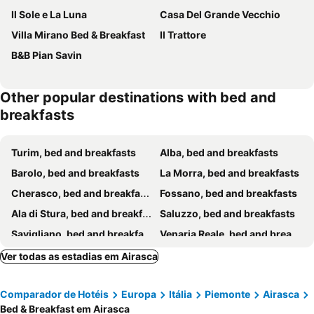
Il Sole e La Luna
Casa Del Grande Vecchio
Villa Mirano Bed & Breakfast
Il Trattore
B&B Pian Savin
Other popular destinations with bed and
breakfasts
Turim, bed and breakfasts
Alba, bed and breakfasts
Barolo, bed and breakfasts
La Morra, bed and breakfasts
Cherasco, bed and breakfasts
Fossano, bed and breakfasts
Ala di Stura, bed and breakfasts
Saluzzo, bed and breakfasts
Savigliano, bed and breakfasts
Venaria Reale, bed and breakfasts
Castellinaldo, bed and breakfasts
Gravere, bed and breakfasts
Ver todas as estadias em Airasca
Sampeyre, bed and breakfasts
Cirie, bed and breakfasts
Comparador de Hotéis
Europa
Itália
Piemonte
Airasca
Cambiano, bed and breakfasts
Giaglione, bed and breakfasts
Bed & Breakfast em Airasca