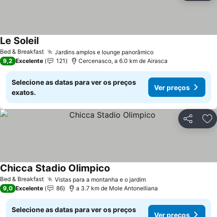
Le Soleil
Ver preços
Bed & Breakfast
Jardins amplos e lounge panorâmico
Ver preços
9,2
Excelente
121
Cercenasco, a 6.0 km de Airasca
Selecione as datas para ver os preços
Ver preços
exatos.
Partilhar
Ad
Chicca Stadio Olimpico
Ver preços
Bed & Breakfast
Vistas para a montanha e o jardim
Ver preços
9,0
Excelente
86
a 3.7 km de Mole Antonelliana
Selecione as datas para ver os preços
Ver preços