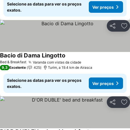
Selecione as datas para ver os preços
Ver preços
exatos.
Partilhar
Ad
Bacio di Dama Lingotto
Ver preços
Bed & Breakfast
Varanda com vistas da cidade
Ver preços
9,3
Excelente
425
Turim, a 19.4 km de Airasca
Selecione as datas para ver os preços
Ver preços
exatos.
Partilhar
Ad