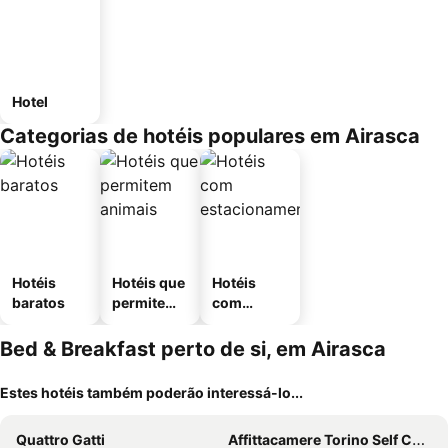
Hotel
Categorias de hotéis populares em Airasca
Hotéis
Hotéis que
Hotéis
baratos
permitem
com
animais
estaciona
mento
Bed & Breakfast perto de si, em Airasca
Estes hotéis também poderão interessá-lo...
Quattro Gatti
Affittacamere Torino Self Check-in 24-7 Stadio Olimpico e InalpiArena