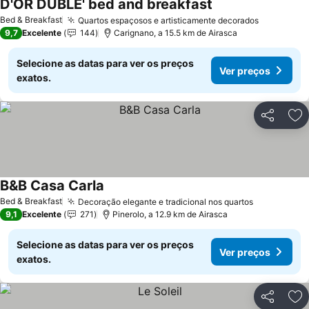
D'OR DUBLE' bed and breakfast
Ver preços
Bed & Breakfast
Quartos espaçosos e artisticamente decorados
Ver preço
9,7
Excelente
144
Carignano, a 15.5 km de Airasca
Selecione as datas para ver os preços
Ver preços
exatos.
Partilhar
Ad
B&B Casa Carla
Ver preços
Bed & Breakfast
Decoração elegante e tradicional nos quartos
Ver preços
9,1
Excelente
271
Pinerolo, a 12.9 km de Airasca
Selecione as datas para ver os preços
Ver preços
exatos.
Partilhar
Ad