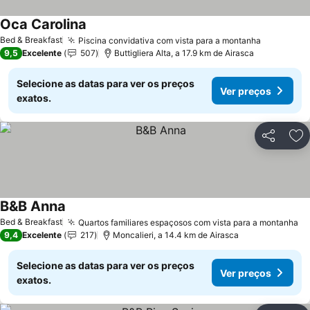
Oca Carolina
Ver preços
Bed & Breakfast
Piscina convidativa com vista para a montanha
Ver preç
9,5
Excelente
507
Buttigliera Alta, a 17.9 km de Airasca
Selecione as datas para ver os preços
Ver preços
exatos.
Partilhar
Ad
B&B Anna
Ver preços
Bed & Breakfast
Quartos familiares espaçosos com vista para a montanha
Ve
9,4
Excelente
217
Moncalieri, a 14.4 km de Airasca
Selecione as datas para ver os preços
Ver preços
exatos.