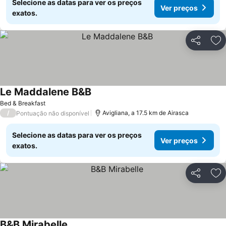
Selecione as datas para ver os preços
Ver preços
exatos.
Partilhar
Ad
Le Maddalene B&B
Ver preços
Bed & Breakfast
/
Avigliana, a 17.5 km de Airasca
Pontuação não disponível
Selecione as datas para ver os preços
Ver preços
exatos.
Partilhar
Ad
B&B Mirabelle