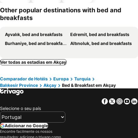
piscinas
estaciona
mento
Other popular destinations with bed and
breakfasts
Ayvalık, bed and breakfasts
Edremit, bed and breakfasts
Burhaniye, bed and breakfasts
Altınoluk, bed and breakfasts
Ver todas as estadias em Akçay
Comparador de Hotéis
Europa
Turquia
Balıkesir Province
Akçay
Bed & Breakfast em Akçay
Facebook
Twitter
Insta
Yo
Selecione o seu país
Adicionar no Google
Encontre facilmente os nossos
resultados: adicione o trivago como