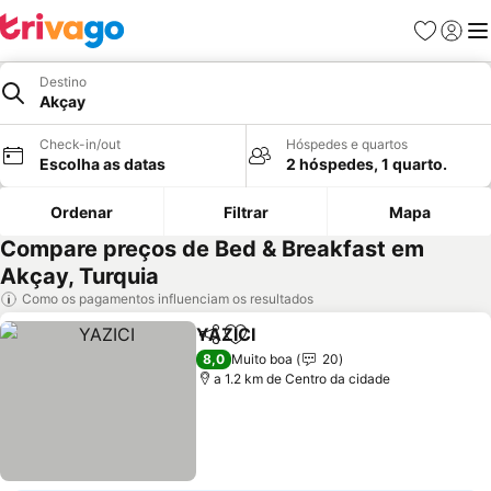
Favoritos
Iniciar
Me
Destino
Akçay
Check-in/out
Hóspedes e quartos
Escolha as datas
2 hóspedes, 1 quarto.
Ordenar
Filtrar
Mapa
Compare preços de Bed & Breakfast em
Akçay, Turquia
Como os pagamentos influenciam os resultados
YAZICI
Partilhar
Adicionar aos favoritos
8,0
Muito boa
20
a 1.2 km de Centro da cidade