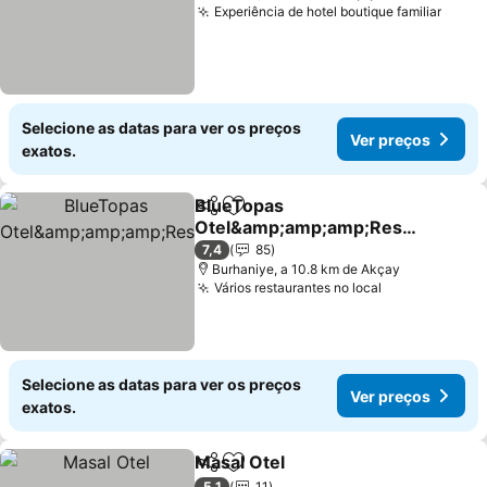
Experiência de hotel boutique familiar
Selecione as datas para ver os preços
Ver preços
exatos.
BlueTopas
Partilhar
Adicionar aos favoritos
Otel&amp;amp;amp;Rest
aurant
7,4
85
Burhaniye, a 10.8 km de Akçay
Vários restaurantes no local
Selecione as datas para ver os preços
Ver preços
exatos.
Masal Otel
Partilhar
Adicionar aos favoritos
5,1
11