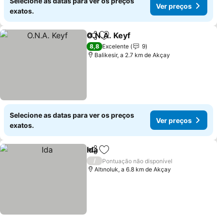
Selecione as datas para ver os preços
Ver preços
exatos.
O.N.A. Keyf
Partilhar
Adicionar aos favoritos
8,8
Excelente
9
Balikesir, a 2.7 km de Akçay
Selecione as datas para ver os preços
Ver preços
exatos.
Ida
Partilhar
Adicionar aos favoritos
/
Pontuação não disponível
Altınoluk, a 6.8 km de Akçay