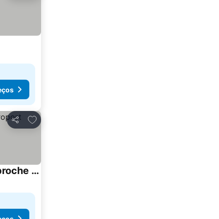
eços
Adicionar aos favoritos
Partilhar
Suite avec 2 chambres d'hôtes pour 1 à 4 personnes avec terrasse, vue mer, parking privé, proche port et aéroport
eços