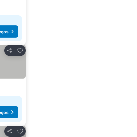
eços
Adicionar aos favoritos
Partilhar
eços
Adicionar aos favoritos
Partilhar