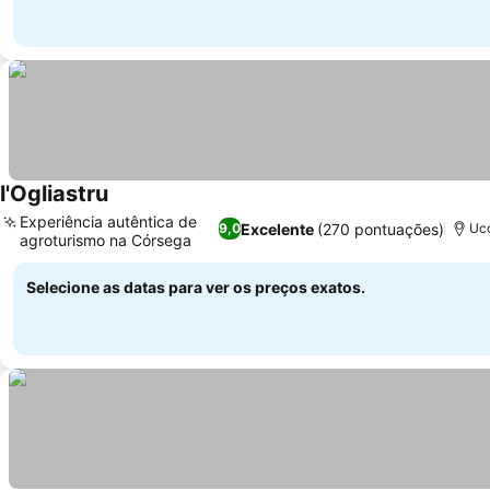
l'Ogliastru
Ver preços
Experiência autêntica de
Excelente
(270 pontuações)
9,0
Ucc
agroturismo na Córsega
Ver preços
Selecione as datas para ver os preços exatos.