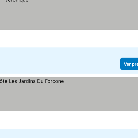
Ver pr
ços