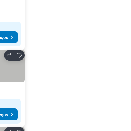
eços
Adicionar aos favoritos
Partilhar
eços