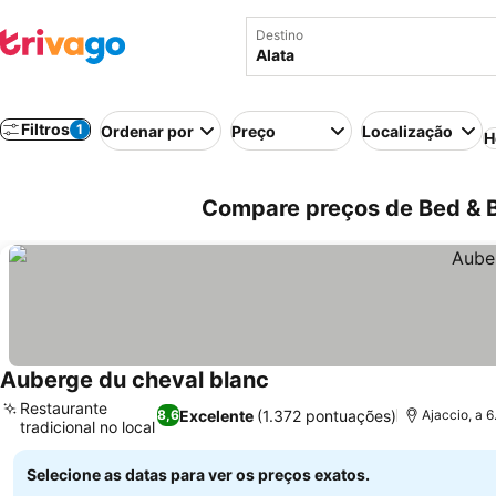
Destino
Filtros
1
Ordenar por
Preço
Localização
H
Compare preços de Bed & B
Auberge du cheval blanc
Ver preços
Restaurante
Excelente
(1.372 pontuações)
8,6
Ajaccio, a 6
tradicional no local
Ver preços
Selecione as datas para ver os preços exatos.