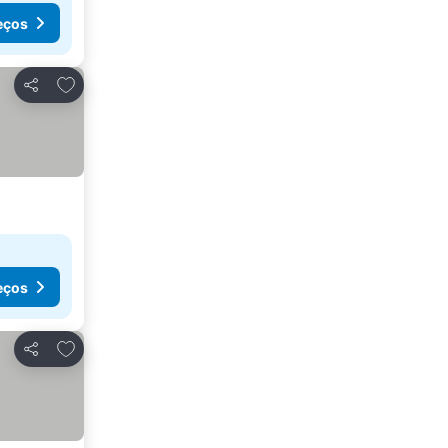
eços
Adicionar aos favoritos
Partilhar
eços
Adicionar aos favoritos
Partilhar