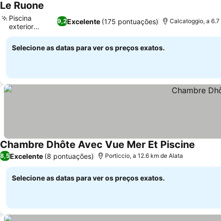
Le Ruone
Ver preços
Piscina
Excelente
(175 pontuações)
9,2
Calcatoggio, a 6.7
exterior
Ver preços
sazonal
Selecione as datas para ver os preços exatos.
Chambre Dhôte Avec Vue Mer Et Piscine
Ver pr
Excelente
(8 pontuações)
8,5
Porticcio, a 12.6 km de Alata
Selecione as datas para ver os preços exatos.