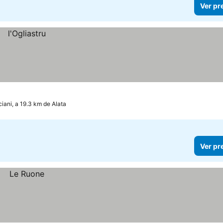
Ver pr
iani, a 19.3 km de Alata
Ver pr