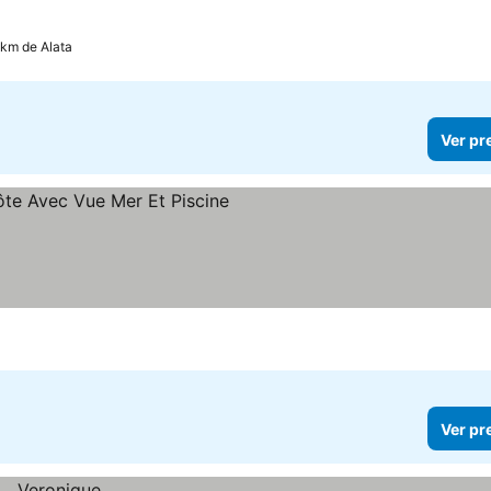
 km de Alata
Ver pr
eços
Ver pr