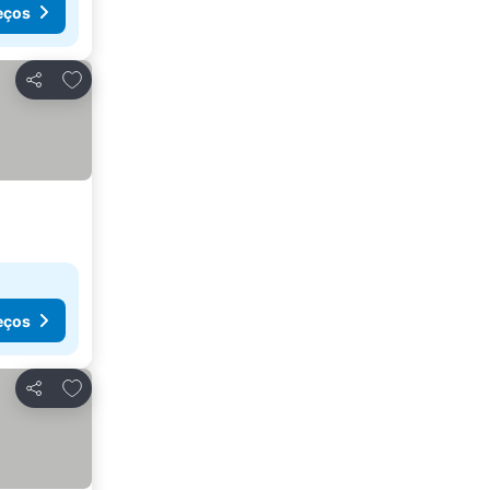
eços
Adicionar aos favoritos
Partilhar
eços
Adicionar aos favoritos
Partilhar