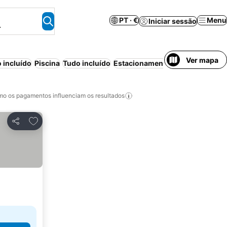
PT · €
Menu
Iniciar sessão
.
Ver mapa
 incluído
Piscina
Tudo incluído
Estacionamento
Praia
Meia-pe
o os pagamentos influenciam os resultados
Adicionar aos favoritos
Partilhar