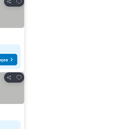
Adicionar aos favoritos
Partilhar
eços
Adicionar aos favoritos
Partilhar