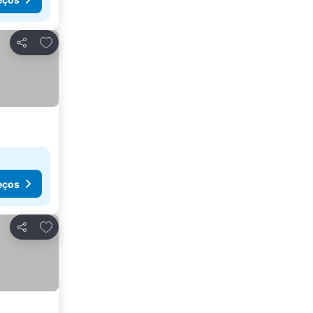
Adicionar aos favoritos
Partilhar
eços
Adicionar aos favoritos
Partilhar