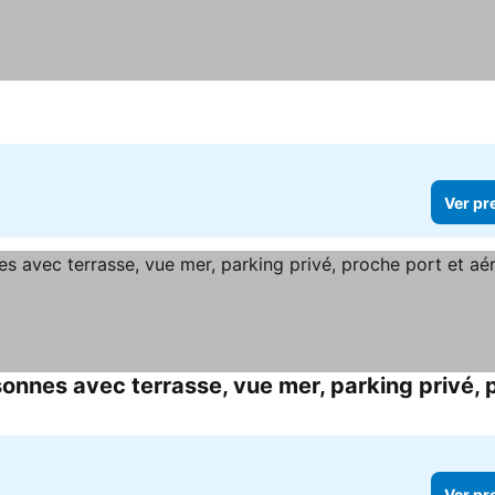
Ver pr
Ver pr