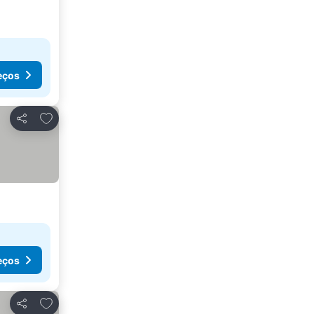
eços
Adicionar aos favoritos
Partilhar
eços
Adicionar aos favoritos
Partilhar