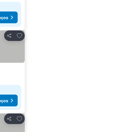
eços
Adicionar aos favoritos
Partilhar
eços
Adicionar aos favoritos
Partilhar