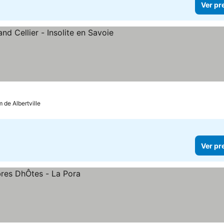
Ver pr
 de Albertville
Ver pr