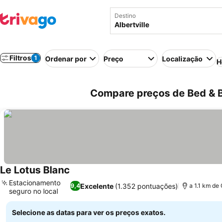
Destino
Filtros
1
Ordenar por
Preço
Localização
H
Compare preços de Bed & Br
Le Lotus Blanc
Estacionamento
Excelente
(1.352 pontuações)
9,4
a 1.1 km de
seguro no local
Selecione as datas para ver os preços exatos.