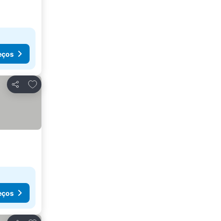
eços
Adicionar aos favoritos
Partilhar
eços