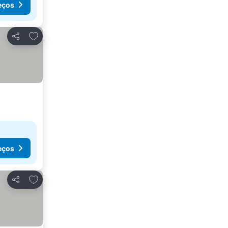
eços
Adicionar aos favoritos
Partilhar
eços
Adicionar aos favoritos
Partilhar