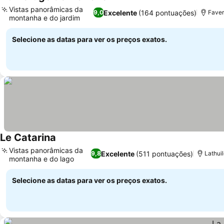
Vistas panorâmicas da
Excelente
(164 pontuações)
9,0
Faver
montanha e do jardim
Selecione as datas para ver os preços exatos.
Le Catarina
Vistas panorâmicas da
Excelente
(511 pontuações)
9,8
Lathuil
montanha e do lago
Selecione as datas para ver os preços exatos.