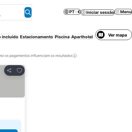
PT · €
Menu
Iniciar sessão
.
Ver mapa
 incluído
Estacionamento
Piscina
Aparthotel
Meia-pensão
Spa
o os pagamentos influenciam os resultados
Adicionar aos favoritos
Partilhar