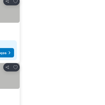
Adicionar aos favoritos
Partilhar
eços
Adicionar aos favoritos
Partilhar