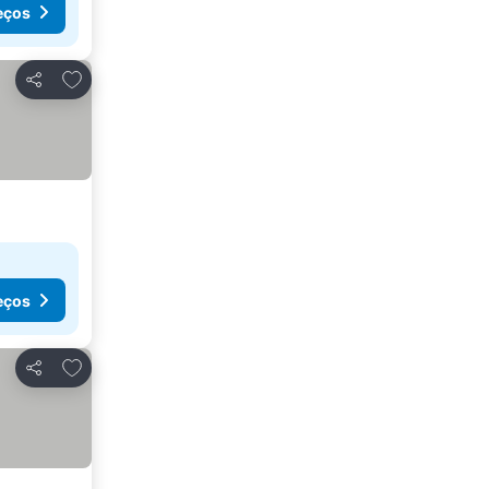
eços
Adicionar aos favoritos
Partilhar
eços
Adicionar aos favoritos
Partilhar