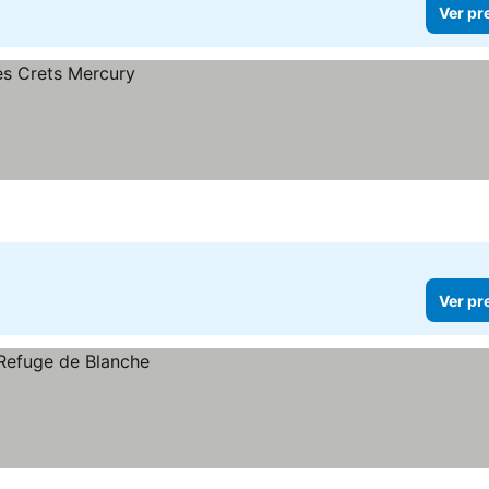
Ver pr
Ver pr