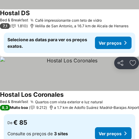
Hostal DS
Bed & Breakfast
Café impressionante com teto de vidro
7,1
1.810
Velilla de San Antonio, a 16.7 km de Alcala de Henares
Selecione as datas para ver os preços
Ver preços
exatos.
Partilhar
Ad
Hostal Los Coronales
Bed & Breakfast
Quartos com vista exterior e luz natural
8,3
Muito boa
9.212
a 1.7 km de Adolfo Suárez Madrid–Barajas Airport
€ 85
De
Consulte os preços de
3 sites
Ver preços