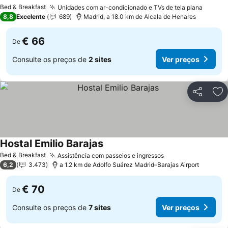
Bed & Breakfast
Unidades com ar-condicionado e TVs de tela plana
8,8
Excelente
689
Madrid, a 18.0 km de Alcala de Henares
€ 66
De
Consulte os preços de
2 sites
Ver preços
Partilhar
Ad
Hostal Emilio Barajas
Bed & Breakfast
Assistência com passeios e ingressos
6,2
3.473
a 1.2 km de Adolfo Suárez Madrid–Barajas Airport
€ 70
De
Consulte os preços de
7 sites
Ver preços