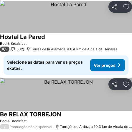
Partilhar
Ad
Hostal La Pared
Bed & Breakfast
6,9
532
Torres de la Alameda, a 8.4 km de Alcala de Henares
Selecione as datas para ver os preços
Ver preços
exatos.
Partilhar
Ad
Be RELAX TORREJON
Bed & Breakfast
/
Torrejón de Ardoz, a 10.3 km de Alcala de Henares
Pontuação não disponível