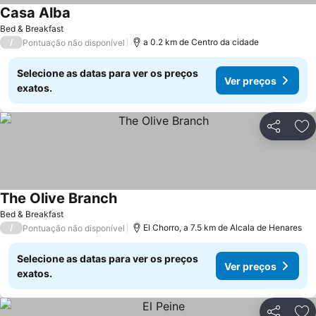
Casa Alba
Bed & Breakfast
/
a 0.2 km de Centro da cidade
Pontuação não disponível
Selecione as datas para ver os preços
Ver preços
exatos.
Partilhar
Ad
The Olive Branch
Bed & Breakfast
/
El Chorro, a 7.5 km de Alcala de Henares
Pontuação não disponível
Selecione as datas para ver os preços
Ver preços
exatos.