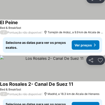
Partilhar
Ad
El Peine
Bed & Breakfast
/
Torrejón de Ardoz, a 9.9 km de Alcala de Henares
Pontuação não disponível
Selecione as datas para ver os preços
Ver preços
exatos.
Partilhar
Ad
Los Rosales 2- Canal De Suez 11
Bed & Breakfast
/
Madrid, a 18.3 km de Alcala de Henares
Pontuação não disponível
Selecione as datas para ver os preços