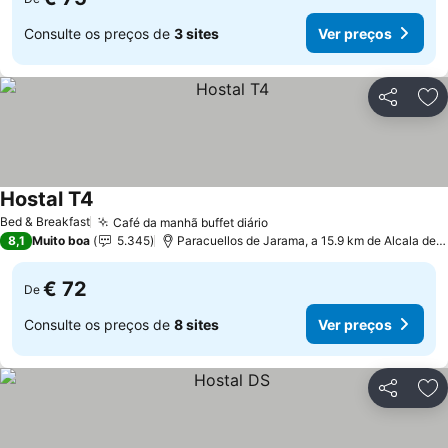
Consulte os preços de
3 sites
Ver preços
Partilhar
Ad
Hostal T4
Bed & Breakfast
Café da manhã buffet diário
8,1
Muito boa
5.345
Paracuellos de Jarama, a 15.9 km de Alcala de Henares
€ 72
De
Consulte os preços de
8 sites
Ver preços
Partilhar
Ad