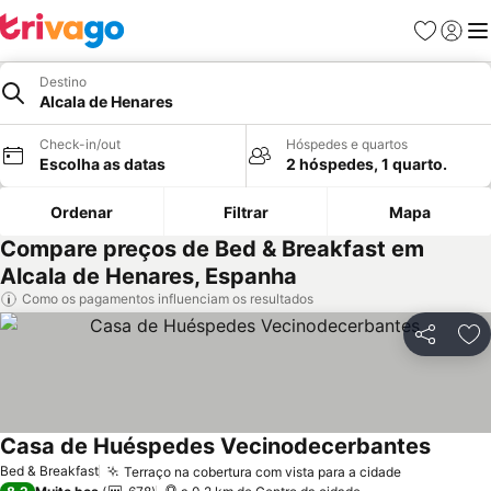
Favoritos
Iniciar
Me
Destino
Alcala de Henares
Check-in/out
Hóspedes e quartos
Escolha as datas
2 hóspedes, 1 quarto.
Ordenar
Filtrar
Mapa
Compare preços de Bed & Breakfast em
Alcala de Henares, Espanha
Como os pagamentos influenciam os resultados
Partilhar
Ad
Casa de Huéspedes Vecinodecerbantes
Bed & Breakfast
Terraço na cobertura com vista para a cidade