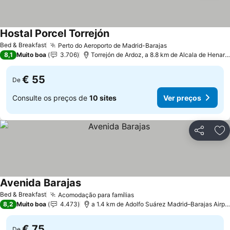
Hostal Porcel Torrejón
Bed & Breakfast
Perto do Aeroporto de Madrid-Barajas
8,1
Muito boa
3.706
Torrejón de Ardoz, a 8.8 km de Alcala de Henares
€ 55
De
Consulte os preços de
10 sites
Ver preços
Partilhar
Ad
Avenida Barajas
Bed & Breakfast
Acomodação para famílias
8,2
Muito boa
4.473
a 1.4 km de Adolfo Suárez Madrid–Barajas Airport
€ 75
De