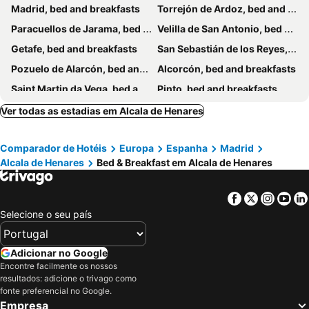
Madrid, bed and breakfasts
Torrejón de Ardoz, bed and breakfasts
Paracuellos de Jarama, bed and breakfasts
Velilla de San Antonio, bed and breakfasts
Getafe, bed and breakfasts
San Sebastián de los Reyes, bed and breakfasts
Pozuelo de Alarcón, bed and breakfasts
Alcorcón, bed and breakfasts
Saint Martin da Vega, bed and breakfasts
Pinto, bed and breakfasts
Guadalajara, bed and breakfasts
Torija, bed and breakfasts
Ver todas as estadias em Alcala de Henares
Titulcia, bed and breakfasts
El Casar, bed and breakfasts
Comparador de Hotéis
Europa
Espanha
Madrid
Las Rozas de Madrid, bed and breakfasts
Torres de la Alameda, bed and breakfasts
Alcala de Henares
Bed & Breakfast em Alcala de Henares
Soto del Real, bed and breakfasts
Chinchón, bed and breakfasts
Leganes, bed and breakfasts
Olmeda de las Fuentes, bed and breakfasts
Facebook
Twitter
Insta
Yo
Fuenlabrada, bed and breakfasts
Selecione o seu país
Adicionar no Google
Encontre facilmente os nossos
resultados: adicione o trivago como
fonte preferencial no Google.
Empresa