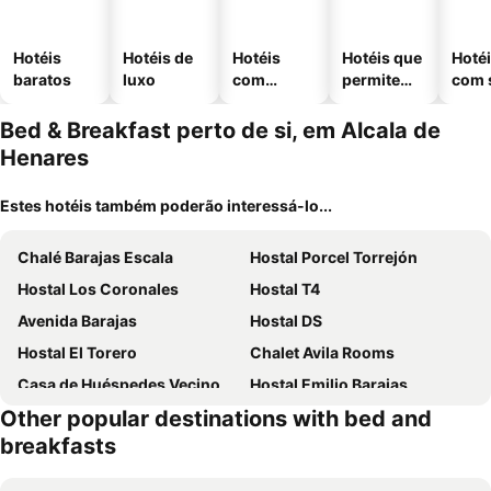
Hotéis
Hotéis de
Hotéis
Hotéis que
Hoté
baratos
luxo
com
permitem
com 
piscinas
animais
Bed & Breakfast perto de si, em Alcala de
Henares
Estes hotéis também poderão interessá-lo...
Chalé Barajas Escala
Hostal Porcel Torrejón
Hostal Los Coronales
Hostal T4
Avenida Barajas
Hostal DS
Hostal El Torero
Chalet Avila Rooms
Casa de Huéspedes Vecinodecerbantes
Hostal Emilio Barajas
Other popular destinations with bed and
Barajas aeropuerto
Casa Alba
breakfasts