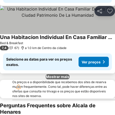
Partilhar
Ad
Una Habitacion Individual En Casa Familiar Dentro De Ciudad Patrimonio De La Humanidad
Bed & Breakfast
7,4
67
a 1.0 km de Centro da cidade
Selecione as datas para ver os preços
Ver preços
exatos.
Mostrar mais
Os preços e a disponibilidade que recebemos dos sites de reserva
mudam frequentemente. Como tal, pode haver diferenças entre as
ofertas que consulta no trivago e os preços que estão disponíveis
nos sites de reserva.
Perguntas Frequentes sobre Alcala de
Henares