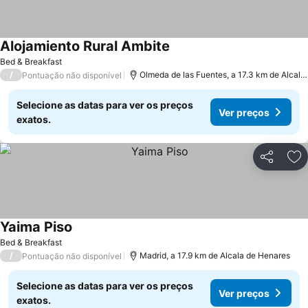
Alojamiento Rural Ambite
Bed & Breakfast
/
Olmeda de las Fuentes, a 17.3 km de Alcala de Henares
Pontuação não disponível
Selecione as datas para ver os preços
Ver preços
exatos.
Partilhar
Ad
Yaima Piso
Bed & Breakfast
/
Madrid, a 17.9 km de Alcala de Henares
Pontuação não disponível
Selecione as datas para ver os preços
Ver preços
exatos.