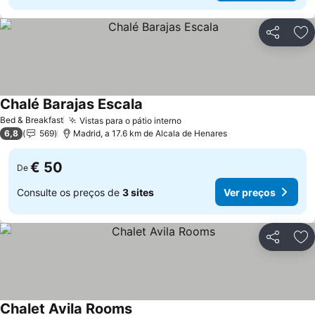
Partilhar
Ad
Chalé Barajas Escala
Bed & Breakfast
Vistas para o pátio interno
6,8
569
Madrid, a 17.6 km de Alcala de Henares
€ 50
De
Consulte os preços de
3 sites
Ver preços
Partilhar
Ad
Chalet Avila Rooms