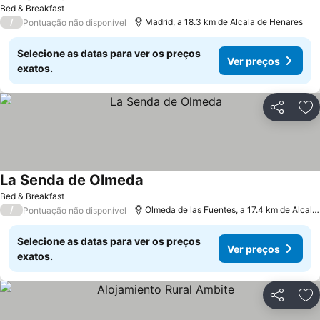
Bed & Breakfast
/
Madrid, a 18.3 km de Alcala de Henares
Pontuação não disponível
Selecione as datas para ver os preços
Ver preços
exatos.
Partilhar
Ad
La Senda de Olmeda
Bed & Breakfast
/
Olmeda de las Fuentes, a 17.4 km de Alcala de Henares
Pontuação não disponível
Selecione as datas para ver os preços
Ver preços
exatos.
Partilhar
Ad