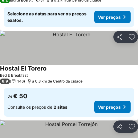
8,2
Muito boa
678
a 0.2 km de Centro da cidade
Selecione as datas para ver os preços
Ver preços
exatos.
Partilhar
Ad
Hostal El Torero
Bed & Breakfast
6,9
146
a 0.8 km de Centro da cidade
€ 50
De
Consulte os preços de
2 sites
Ver preços
Partilhar
Ad