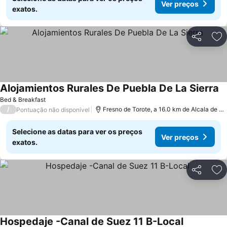
Ver preços
exatos.
Partilhar
Ad
Alojamientos Rurales De Puebla De La Sierra
Bed & Breakfast
/
Fresno de Torote, a 16.0 km de Alcala de Henares
Pontuação não disponível
Selecione as datas para ver os preços
Ver preços
exatos.
Partilhar
Ad
Hospedaje -Canal de Suez 11 B-Local