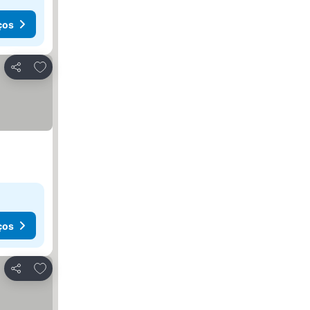
ços
Adicionar aos favoritos
Partilhar
ços
Adicionar aos favoritos
Partilhar