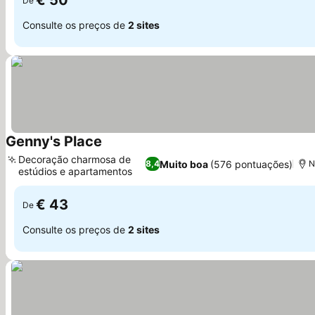
€ 50
De
Consulte os preços de
2 sites
Genny's Place
Decoração charmosa de
Muito boa
(576 pontuações)
8,4
N
estúdios e apartamentos
€ 43
De
Consulte os preços de
2 sites