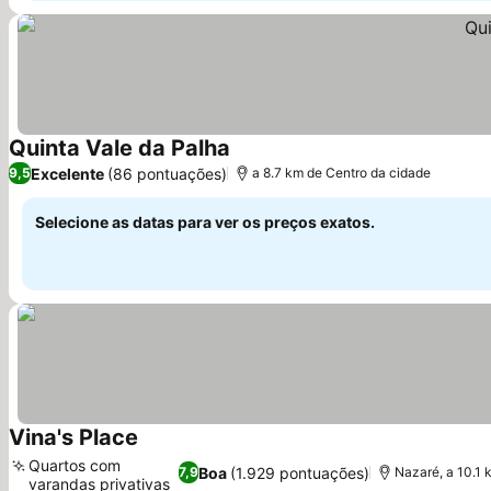
Quinta Vale da Palha
Excelente
(86 pontuações)
9,5
a 8.7 km de Centro da cidade
Selecione as datas para ver os preços exatos.
Vina's Place
Quartos com
Boa
(1.929 pontuações)
7,9
Nazaré, a 10.1
varandas privativas