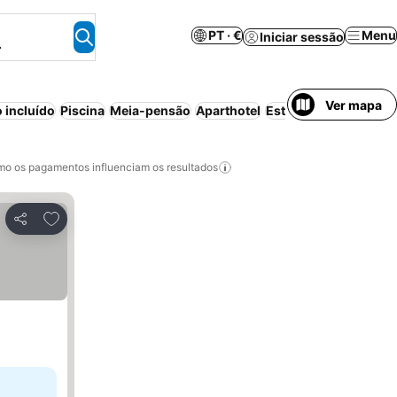
PT · €
Menu
Iniciar sessão
.
Ver mapa
 incluído
Piscina
Meia-pensão
Aparthotel
Estacionamento
Prai
o os pagamentos influenciam os resultados
Adicionar aos favoritos
Partilhar