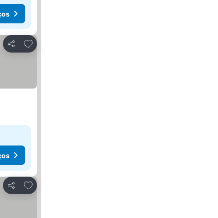
ços
Adicionar aos favoritos
Partilhar
ços
Adicionar aos favoritos
Partilhar