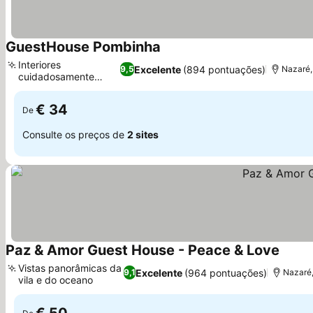
GuestHouse Pombinha
Interiores
Excelente
(894 pontuações)
9,5
Nazaré,
cuidadosamente
decorados
€ 34
De
Consulte os preços de
2 sites
Paz & Amor Guest House - Peace & Love
Vistas panorâmicas da
Excelente
(964 pontuações)
9,1
Nazaré,
vila e do oceano