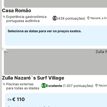
Casa Romão
Experiência gastronômica
(439 pontuações)
7,0
Nazaré, a 9
portuguesa autêntica
Selecione as datas para ver os preços exatos.
Zulla Nazaré`s Surf Village
Piscinas externas
Excelente
(1.307 pontuações)
8,9
Nazar
para todas as idades
€ 110
De