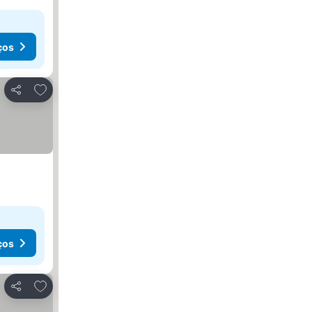
ços
Adicionar aos favoritos
Partilhar
ços
Adicionar aos favoritos
Partilhar