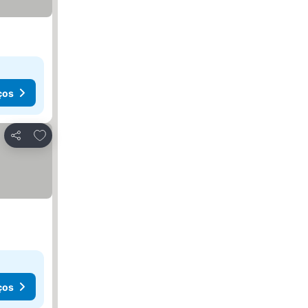
ços
Adicionar aos favoritos
Partilhar
ços