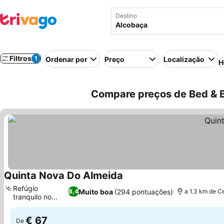
Destino
Filtros
1
Ordenar por
Preço
Localização
H
Compare preços de Bed & B
Quinta Nova Do Almeida
Refúgio
Muito boa
(294 pontuações)
8,4
a 1.3 km de C
tranquilo no
campo
€ 67
De