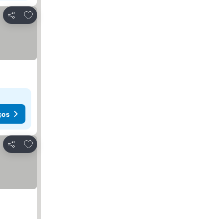
Adicionar aos favoritos
Partilhar
ços
Adicionar aos favoritos
Partilhar