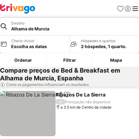
Favoritos
Iniciar
Me
Destino
Alhama de Murcia
Check-in/out
Hóspedes e quartos
Escolha as datas
2 hóspedes, 1 quarto.
Ordenar
Filtrar
Mapa
Compare preços de Bed & Breakfast em
Alhama de Murcia, Espanha
Como os pagamentos influenciam os resultados
Ribazos De La Sierra
Partilhar
Adicionar aos favoritos
Ver p
/
Pontuação não disponível
a 3.5 km de Centro da cidade