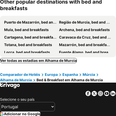
mento
Other popular destinations with bed and
breakfasts
Puerto de Mazarrón, bed and breakfasts
Região de Murcia, bed and breakfasts
Mula, bed and breakfasts
Archena, bed and breakfasts
Cartagena, bed and breakfasts
Caravaca da Cruz, bed and breakfasts
Totana, bed and breakfasts
Mazarrón, bed and breakfasts
Lorca, bed and breakfasts
Fuente Alamo, bed and breakfasts
Ver todas as estadias em Alhama de Murcia
Comparador de Hotéis
Europa
Espanha
Múrcia
Alhama de Murcia
Bed & Breakfast em Alhama de Murcia
Facebook
Twitter
Insta
Yo
Selecione o seu país
Adicionar no Google