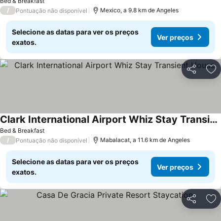
Bed & Breakfast
/
Mexico, a 9.8 km de Angeles
Pontuação não disponível
Selecione as datas para ver os preços
Ver preços
exatos.
Partilhar
Ad
Clark International Airport Whiz Stay Transient House
Bed & Breakfast
/
Mabalacat, a 11.6 km de Angeles
Pontuação não disponível
Selecione as datas para ver os preços
Ver preços
exatos.
Partilhar
Ad