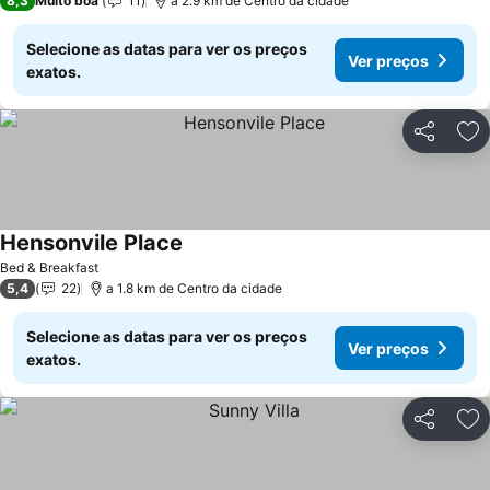
8,3
Muito boa
11
a 2.9 km de Centro da cidade
Selecione as datas para ver os preços
Ver preços
exatos.
Partilhar
Ad
Hensonvile Place
Bed & Breakfast
5,4
22
a 1.8 km de Centro da cidade
Selecione as datas para ver os preços
Ver preços
exatos.
Partilhar
Ad