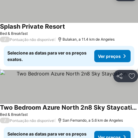
Splash Private Resort
Bed & Breakfast
/
Bulakan, a 11.4 km de Angeles
Pontuação não disponível
Selecione as datas para ver os preços
Ver preços
exatos.
Partilhar
Ad
Two Bedroom Azure North 2n8 Sky Staycation
Bed & Breakfast
/
San Fernando, a 5.6 km de Angeles
Pontuação não disponível
Selecione as datas para ver os preços
Ver preços