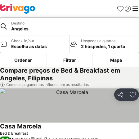
Favoritos
Iniciar
Me
Destino
Angeles
Check-in/out
Hóspedes e quartos
Escolha as datas
2 hóspedes, 1 quarto.
Ordenar
Filtrar
Mapa
Compare preços de Bed & Breakfast em
Angeles, Filipinas
Como os pagamentos influenciam os resultados
Partilhar
Ad
Casa Marcela
Bed & Breakfast