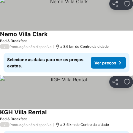
Partilhar
Ad
Nemo Villa Clark
Bed & Breakfast
/
a 8.6 km de Centro da cidade
Pontuação não disponível
Selecione as datas para ver os preços
Ver preços
exatos.
Partilhar
Ad
KGH Villa Rental
Bed & Breakfast
/
a 3.6 km de Centro da cidade
Pontuação não disponível