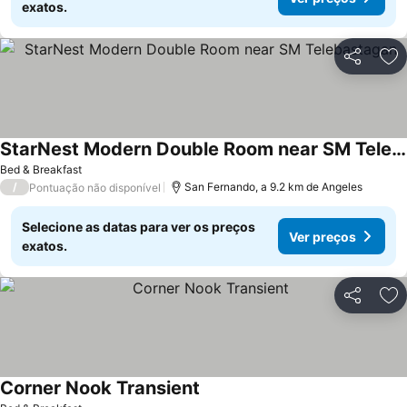
exatos.
Partilhar
Ad
StarNest Modern Double Room near SM Telebastagan
Bed & Breakfast
/
San Fernando, a 9.2 km de Angeles
Pontuação não disponível
Selecione as datas para ver os preços
Ver preços
exatos.
Partilhar
Ad
Corner Nook Transient