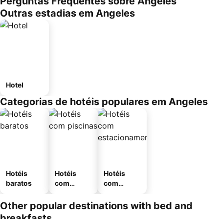
Perguntas Frequentes sobre Angeles
Outras estadias em Angeles
Hotel
Categorias de hotéis populares em Angeles
Hotéis
Hotéis
Hotéis
baratos
com
com
piscinas
estaciona
mento
Other popular destinations with bed and
breakfasts