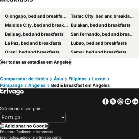
Olongapo, bed and breakfasts
Tarlac City, bed and breakfasts
Malolos City, bed and breakfasts
Bulakan, bed and breakfasts
Baliuag, bed and breakfasts
San Fernando, bed and breakfasts
La Paz, bed and breakfasts
Lubao, bed and breakfasts
Orani, bed and breakfasts
Samal, bed and breakfasts
Ver todas as estadias em Angeles
Comparador de Hotéis
Ásia
Filipinas
Luzon
Pampanga
Angeles
Bed & Breakfast em Angeles
Facebook
Twitter
Insta
Yo
Selecione o seu país
Adicionar no Google
Encontre facilmente os nossos
resultados: adicione o trivago como