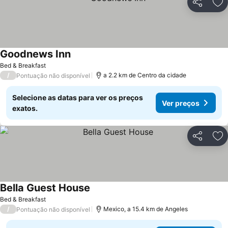
Partilhar
Ad
Goodnews Inn
Bed & Breakfast
/
a 2.2 km de Centro da cidade
Pontuação não disponível
Selecione as datas para ver os preços
Ver preços
exatos.
Partilhar
Ad
Bella Guest House
Bed & Breakfast
/
Mexico, a 15.4 km de Angeles
Pontuação não disponível