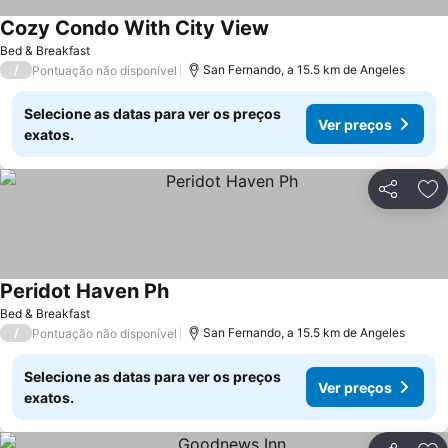
Cozy Condo With City View
Bed & Breakfast
/
San Fernando, a 15.5 km de Angeles
Pontuação não disponível
Selecione as datas para ver os preços
Ver preços
exatos.
Partilhar
Ad
Peridot Haven Ph
Bed & Breakfast
/
San Fernando, a 15.5 km de Angeles
Pontuação não disponível
Selecione as datas para ver os preços
Ver preços
exatos.