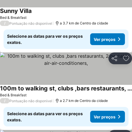
Sunny Villa
Bed & Breakfast
/
a 3.7 km de Centro da cidade
Pontuação não disponível
Selecione as datas para ver os preços
Ver preços
exatos.
Partilhar
Ad
100m to walking st, clubs ,bars restaurants, 2 portable air-air-conditioners,
Bed & Breakfast
/
a 2.7 km de Centro da cidade
Pontuação não disponível
Selecione as datas para ver os preços
Ver preços
exatos.