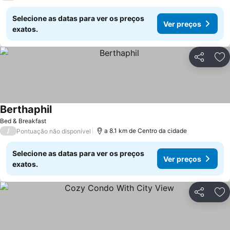
Selecione as datas para ver os preços
Ver preços
exatos.
Partilhar
Ad
Berthaphil
Bed & Breakfast
/
a 8.1 km de Centro da cidade
Pontuação não disponível
Selecione as datas para ver os preços
Ver preços
exatos.
Partilhar
Ad