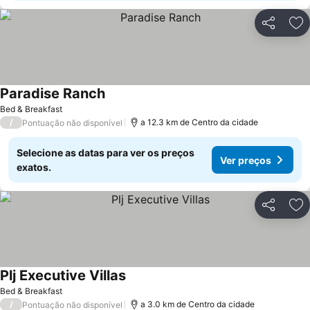
Partilhar
Ad
Paradise Ranch
Bed & Breakfast
/
a 12.3 km de Centro da cidade
Pontuação não disponível
Selecione as datas para ver os preços
Ver preços
exatos.
Partilhar
Ad
Plj Executive Villas
Bed & Breakfast
/
a 3.0 km de Centro da cidade
Pontuação não disponível