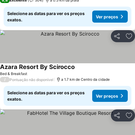
8,8
Excelente
504
a 0.5 km da praia
Selecione as datas para ver os preços
Ver preços
exatos.
Partilhar
Ad
Azara Resort By Scirocco
Ver preços
Bed & Breakfast
/
a 1.7 km de Centro da cidade
Pontuação não disponível
Selecione as datas para ver os preços
Ver preços
exatos.
Partilhar
Ad