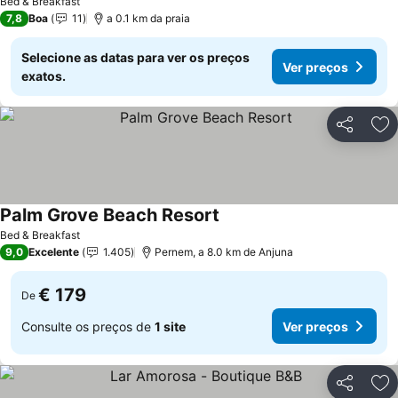
Bed & Breakfast
7,8
Boa
11
a 0.1 km da praia
Selecione as datas para ver os preços
Ver preços
exatos.
Partilhar
Ad
Palm Grove Beach Resort
Ver preços
Bed & Breakfast
9,0
Excelente
1.405
Pernem, a 8.0 km de Anjuna
€ 179
De
Consulte os preços de
1 site
Ver preços
Partilhar
Ad