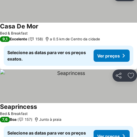
Casa De Mor
Ver preços
Bed & Breakfast
9,1
Excelente
158
a 0.5 km de Centro da cidade
Selecione as datas para ver os preços
Ver preços
exatos.
Partilhar
Ad
Seaprincess
Ver preços
Bed & Breakfast
7,6
Boa
157
Junto à praia
Selecione as datas para ver os preços
Ver preços