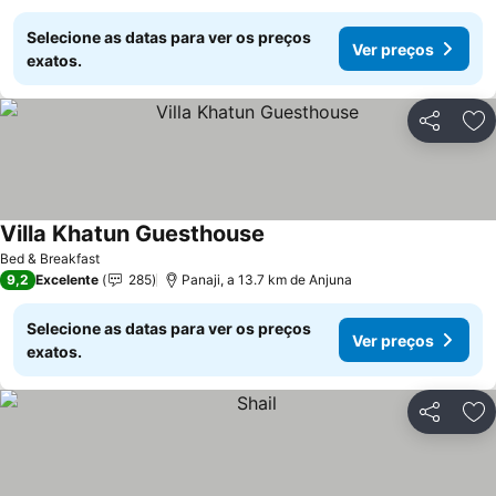
Selecione as datas para ver os preços
Ver preços
exatos.
Partilhar
Ad
Villa Khatun Guesthouse
Ver preços
Bed & Breakfast
9,2
Excelente
285
Panaji, a 13.7 km de Anjuna
Selecione as datas para ver os preços
Ver preços
exatos.
Partilhar
Ad