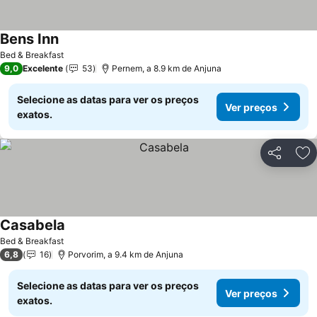
Bens Inn
Ver preços
Bed & Breakfast
9,0
Excelente
53
Pernem, a 8.9 km de Anjuna
Selecione as datas para ver os preços
Ver preços
exatos.
Partilhar
Ad
Casabela
Ver preços
Bed & Breakfast
6,8
16
Porvorim, a 9.4 km de Anjuna
Selecione as datas para ver os preços
Ver preços
exatos.