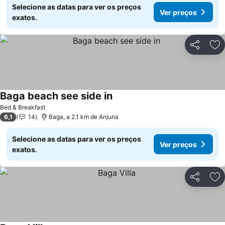
Selecione as datas para ver os preços
Ver preços
exatos.
Partilhar
Ad
Baga beach see side in
Ver preços
Bed & Breakfast
6,1
14
Baga, a 2.1 km de Anjuna
Selecione as datas para ver os preços
Ver preços
exatos.
Partilhar
Ad