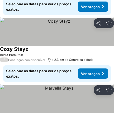
Selecione as datas para ver os preços
Ver preços
exatos.
Partilhar
Ad
Cozy Stayz
Ver preços
Bed & Breakfast
/
a 2.3 km de Centro da cidade
Pontuação não disponível
Selecione as datas para ver os preços
Ver preços
exatos.
Partilhar
Ad