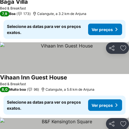
Baga Villa
Ver preços
Bed & Breakfast
7,9
Boa
173
Calangute, a 3.2 km de Anjuna
Selecione as datas para ver os preços
Ver preços
exatos.
Partilhar
Ad
Vihaan Inn Guest House
Ver preços
Bed & Breakfast
8,0
Muito boa
96
Calangute, a 5.6 km de Anjuna
Selecione as datas para ver os preços
Ver preços
exatos.
Partilhar
Ad