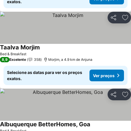
exatos.
Partilhar
Ad
Taalva Morjim
Ver preços
Bed & Breakfast
8,9
Excelente
358
Morjim, a 4.9 km de Anjuna
Selecione as datas para ver os preços
Ver preços
exatos.
Partilhar
Ad
Albuquerque BetterHomes, Goa
Ver preços
Bed & Breakfast