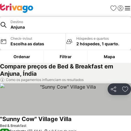
Favoritos
Iniciar
Me
Destino
Anjuna
Check-in/out
Hóspedes e quartos
Escolha as datas
2 hóspedes, 1 quarto.
Ordenar
Filtrar
Mapa
Compare preços de Bed & Breakfast em
Anjuna, Índia
Como os pagamentos influenciam os resultados
Partilhar
Ad
"Sunny Cow" Village Villa
Ver preços
Bed & Breakfast