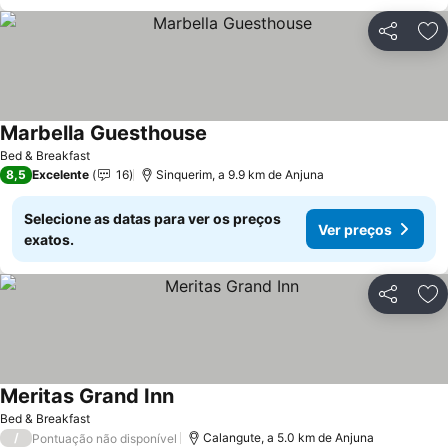
Partilhar
Ad
Marbella Guesthouse
Ver preços
Bed & Breakfast
8,5
Excelente
16
Sinquerim, a 9.9 km de Anjuna
Selecione as datas para ver os preços
Ver preços
exatos.
Partilhar
Ad
Meritas Grand Inn
Ver preços
Bed & Breakfast
/
Calangute, a 5.0 km de Anjuna
Pontuação não disponível