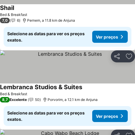
Shail
Ver preços
Bed & Breakfast
7,0
6
Pernem, a 11.8 km de Anjuna
Selecione as datas para ver os preços
Ver preços
exatos.
Partilhar
Ad
Lembranca Studios & Suites
Ver preços
Bed & Breakfast
8,7
Excelente
50
Porvorim, a 12.1 km de Anjuna
Selecione as datas para ver os preços
Ver preços
exatos.