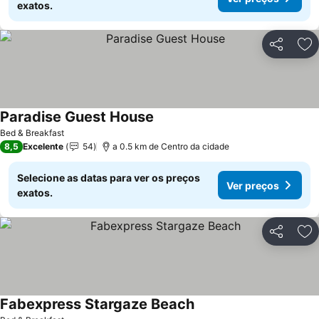
exatos.
Partilhar
Ad
Paradise Guest House
Ver preços
Bed & Breakfast
8,5
Excelente
54
a 0.5 km de Centro da cidade
Selecione as datas para ver os preços
Ver preços
exatos.
Partilhar
Ad
Fabexpress Stargaze Beach
Ver preços