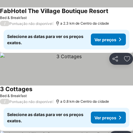
FabHotel The Village Boutique Resort
Ver preços
Bed & Breakfast
/
a 2.3 km de Centro da cidade
Pontuação não disponível
Selecione as datas para ver os preços
Ver preços
exatos.
Partilhar
Ad
3 Cottages
Ver preços
Bed & Breakfast
/
a 0.8 km de Centro da cidade
Pontuação não disponível
Selecione as datas para ver os preços
Ver preços
exatos.