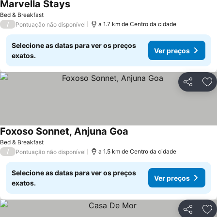
Marvella Stays
Ver preços
Bed & Breakfast
/
a 1.7 km de Centro da cidade
Pontuação não disponível
Selecione as datas para ver os preços
Ver preços
exatos.
Partilhar
Ad
Foxoso Sonnet, Anjuna Goa
Ver preços
Bed & Breakfast
/
a 1.5 km de Centro da cidade
Pontuação não disponível
Selecione as datas para ver os preços
Ver preços
exatos.
Partilhar
Ad