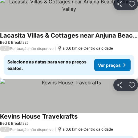
Partilhar
Ad
Lacasita Villas & Cottages near Anjuna Beach & Shiva Valley
Ver preços
Bed & Breakfast
/
a 0.6 km de Centro da cidade
Pontuação não disponível
Selecione as datas para ver os preços
Ver preços
exatos.
Partilhar
Ad
Kevins House Travekrafts
Ver preços
Bed & Breakfast
/
a 0.6 km de Centro da cidade
Pontuação não disponível