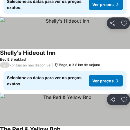
Selecione as datas para ver os preços
Ver preços
exatos.
Partilhar
Ad
Shelly's Hideout Inn
Ver preços
Bed & Breakfast
/
Baga, a 3.8 km de Anjuna
Pontuação não disponível
Selecione as datas para ver os preços
Ver preços
exatos.
Partilhar
Ad
The Red & Yellow Bnb