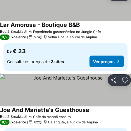
Lar Amorosa - Boutique B&B
Ver preços
Bed & Breakfast
Experiência gastronômica no Jungle Cafe
Ver preços
9,2
Excelente
574
Velha Goa, a 7.5 km de Anjuna
€ 23
De
Consulte os preços de
3 sites
Ver preços
Partilhar
Ad
Joe And Marietta's Guesthouse
Ver preços
Bed & Breakfast
Café da manhã caseiro
Ver preços
8,9
Excelente
622
Calangute, a 4.7 km de Anjuna