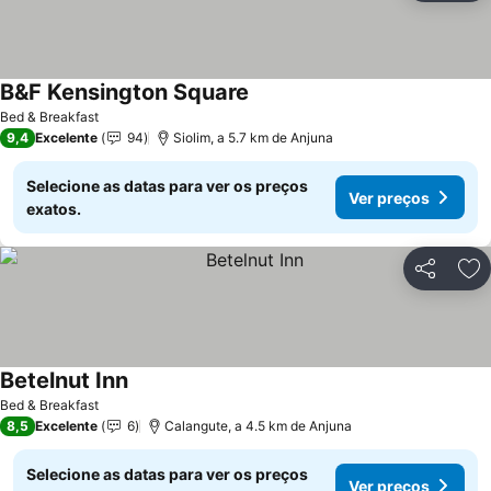
B&F Kensington Square
Ver preços
Bed & Breakfast
9,4
Excelente
94
Siolim, a 5.7 km de Anjuna
Selecione as datas para ver os preços
Ver preços
exatos.
Partilhar
Ad
Betelnut Inn
Ver preços
Bed & Breakfast
8,5
Excelente
6
Calangute, a 4.5 km de Anjuna
Selecione as datas para ver os preços
Ver preços