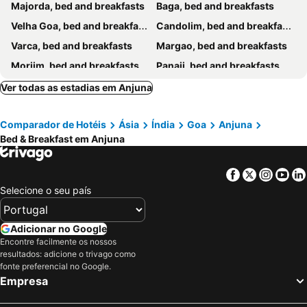
Majorda, bed and breakfasts
Baga, bed and breakfasts
Velha Goa, bed and breakfasts
Candolim, bed and breakfasts
Varca, bed and breakfasts
Margao, bed and breakfasts
Morjim, bed and breakfasts
Panaji, bed and breakfasts
Vasco da Gama, bed and breakfasts
Porvorim, bed and breakfasts
Ver todas as estadias em Anjuna
Kudal, bed and breakfasts
Assagao, bed and breakfasts
Comparador de Hotéis
Ásia
Índia
Goa
Anjuna
Siolim, bed and breakfasts
Sawantwadi, bed and breakfasts
Bed & Breakfast em Anjuna
Ponda, bed and breakfasts
Colva, bed and breakfasts
Benaulim, bed and breakfasts
Sinquerim, bed and breakfasts
Facebook
Twitter
Insta
Yo
Mapusa, bed and breakfasts
Arrosim Beach, bed and breakfasts
Selecione o seu país
Arpora, bed and breakfasts
Adicionar no Google
Encontre facilmente os nossos
resultados: adicione o trivago como
fonte preferencial no Google.
Empresa