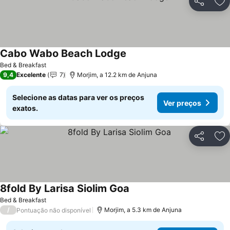
Partilhar
Ad
Cabo Wabo Beach Lodge
Ver preços
Bed & Breakfast
9,4
Excelente
7
Morjim, a 12.2 km de Anjuna
Selecione as datas para ver os preços
Ver preços
exatos.
Partilhar
Ad
8fold By Larisa Siolim Goa
Ver preços
Bed & Breakfast
/
Morjim, a 5.3 km de Anjuna
Pontuação não disponível