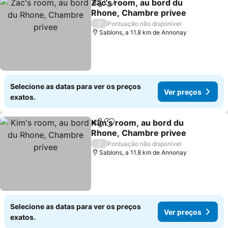
Zac's room, au bord du
Partilhar
Adicionar aos favoritos
Rhone, Chambre privee
Ver preços
/
Pontuação não disponível
Sablons, a 11.8 km de Annonay
Selecione as datas para ver os preços
Ver preços
exatos.
Kim's room, au bord du
Partilhar
Adicionar aos favoritos
Rhone, Chambre privee
Ver preços
/
Pontuação não disponível
Sablons, a 11.8 km de Annonay
Selecione as datas para ver os preços
Ver preços
exatos.