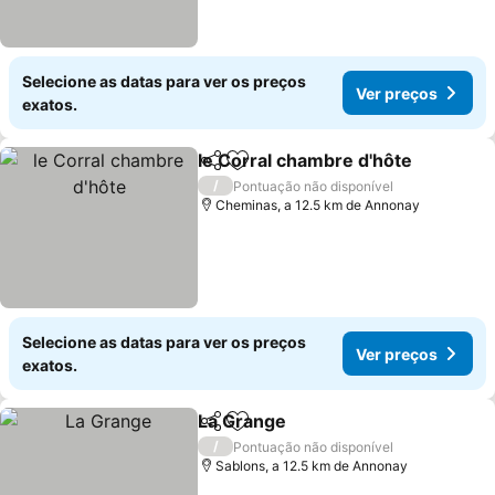
Selecione as datas para ver os preços
Ver preços
exatos.
le Corral chambre d'hôte
Partilhar
Adicionar aos favoritos
V
/
Pontuação não disponível
Cheminas, a 12.5 km de Annonay
Selecione as datas para ver os preços
Ver preços
exatos.
La Grange
Partilhar
Adicionar aos favoritos
Ver preços
/
Pontuação não disponível
Sablons, a 12.5 km de Annonay