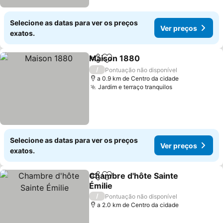
Selecione as datas para ver os preços
Ver preços
exatos.
Maison 1880
Partilhar
Adicionar aos favoritos
Ver preços
/
Pontuação não disponível
a 0.9 km de Centro da cidade
Jardim e terraço tranquilos
Ver preços
Selecione as datas para ver os preços
Ver preços
exatos.
Chambre d'hôte Sainte
Partilhar
Adicionar aos favoritos
Émilie
Ver preços
/
Pontuação não disponível
a 2.0 km de Centro da cidade