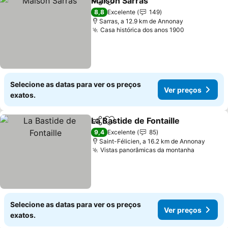
Maison Sarras
Partilhar
Adicionar aos favoritos
Ver preços
8,8
Excelente
149
Sarras, a 12.9 km de Annonay
Casa histórica dos anos 1900
Ver preços
Selecione as datas para ver os preços
Ver preços
exatos.
La Bastide de Fontaille
Partilhar
Adicionar aos favoritos
Ver
9,4
Excelente
85
Saint-Félicien, a 16.2 km de Annonay
Vistas panorâmicas da montanha
Ver preç
Selecione as datas para ver os preços
Ver preços
exatos.