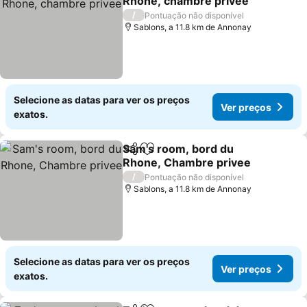
Rhone, chambre privee
Ver preços
/
Pontuação não disponível
Sablons, a 11.8 km de Annonay
Selecione as datas para ver os preços
Ver preços
exatos.
Sam's room, bord du
Partilhar
Adicionar aos favoritos
Rhone, Chambre privee
Ver preços
/
Pontuação não disponível
Sablons, a 11.8 km de Annonay
Selecione as datas para ver os preços
Ver preços
exatos.