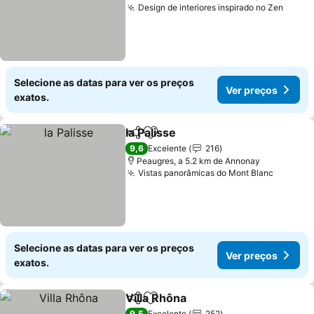
Design de interiores inspirado no Zen
Ver p
Selecione as datas para ver os preços
Ver preços
exatos.
la Palisse
Partilhar
Adicionar aos favoritos
Ver preços
9,6
Excelente
216
Peaugres, a 5.2 km de Annonay
Vistas panorâmicas do Mont Blanc
Ver pre
Selecione as datas para ver os preços
Ver preços
exatos.
Villa Rhôna
Partilhar
Adicionar aos favoritos
Ver preços
9,5
Excelente
252