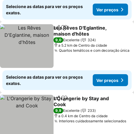
Selecione as datas para ver os preços
Ver preços
exatos.
Les Rêves D'Eglantine,
Partilhar
Adicionar aos favoritos
maison d'hôtes
Ver preços
9,0
Excelente
324
a 5.2 km de Centro da cidade
Quartos temáticos e com decoração única
V
Selecione as datas para ver os preços
Ver preços
exatos.
L'Orangerie by Stay and
Partilhar
Adicionar aos favoritos
Cook
Ver preços
9,9
Excelente
233
a 0.4 km de Centro da cidade
Interiores cuidadosamente selecionados
Ver