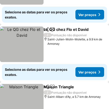
Selecione as datas para ver os preços
Ver preços
exatos.
Le QG chez Flo et David
Partilhar
Adicionar aos favoritos
Ve
/
Pontuação não disponível
Saint-Julien-Molin-Molette, a 9.9 km de
Annonay
Selecione as datas para ver os preços
Ver preços
exatos.
Maison Triangle
Partilhar
Adicionar aos favoritos
Ver preço
/
Pontuação não disponível
Saint-Alban-d'Ay, a 5.7 km de Annonay