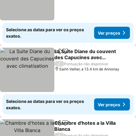
Selecione as datas para ver os preços
Ver preços
exatos.
La Suite Diane du couvent
Partilhar
Adicionar aos favoritos
des Capucines avec
climatisation
Ver preços
/
Pontuação não disponível
Saint-Vallier, a 13.4 km de Annonay
Selecione as datas para ver os preços
Ver preços
exatos.
Chambre d'hotes a la Villa
Partilhar
Adicionar aos favoritos
Bianca
Ver preços
/
Pontuação não disponível