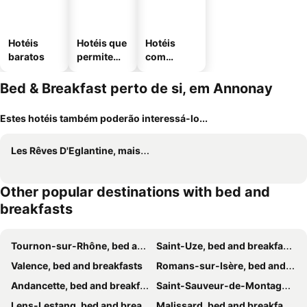
Hotéis
Hotéis que
Hotéis
baratos
permitem
com
animais
estaciona
mento
Bed & Breakfast perto de si, em Annonay
Estes hotéis também poderão interessá-lo...
Les Rêves D'Eglantine, maison d'hôtes
Other popular destinations with bed and
breakfasts
Tournon-sur-Rhône, bed and breakfasts
Saint-Uze, bed and breakfasts
Valence, bed and breakfasts
Romans-sur-Isère, bed and breakfasts
Andancette, bed and breakfasts
Saint-Sauveur-de-Montagut, bed and breakfasts
Lens-Lestang, bed and breakfasts
Malissard, bed and breakfasts