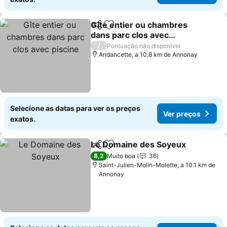
Gîte entier ou chambres
Partilhar
Adicionar aos favoritos
dans parc clos avec
piscine
Ver preços
/
Pontuação não disponível
Andancette, a 10.8 km de Annonay
Selecione as datas para ver os preços
Ver preços
exatos.
Le Domaine des Soyeux
Partilhar
Adicionar aos favoritos
Ve
8,2
Muito boa
36
Saint-Julien-Molin-Molette, a 10.1 km de
Annonay