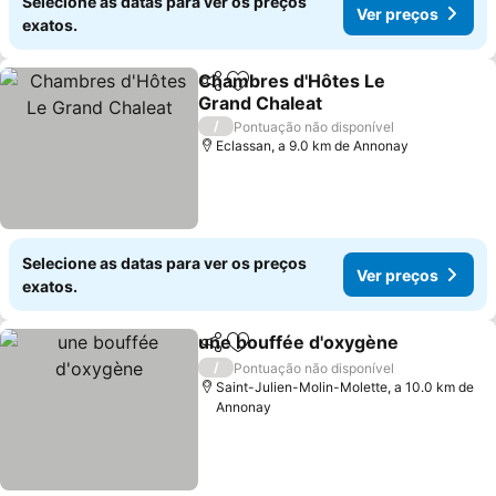
Selecione as datas para ver os preços
Ver preços
exatos.
Chambres d'Hôtes Le
Partilhar
Adicionar aos favoritos
Grand Chaleat
Ver preços
/
Pontuação não disponível
Eclassan, a 9.0 km de Annonay
Selecione as datas para ver os preços
Ver preços
exatos.
une bouffée d'oxygène
Partilhar
Adicionar aos favoritos
Ver
/
Pontuação não disponível
Saint-Julien-Molin-Molette, a 10.0 km de
Annonay