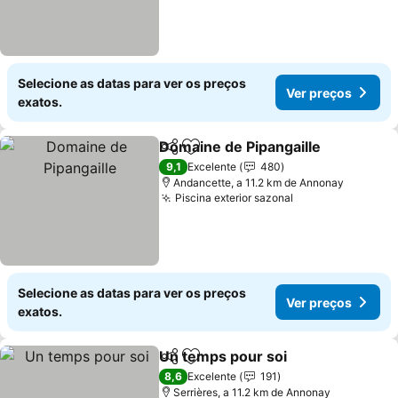
Selecione as datas para ver os preços
Ver preços
exatos.
Domaine de Pipangaille
Partilhar
Adicionar aos favoritos
Ve
9,1
Excelente
480
Andancette, a 11.2 km de Annonay
Piscina exterior sazonal
Ver preços
Selecione as datas para ver os preços
Ver preços
exatos.
Un temps pour soi
Partilhar
Adicionar aos favoritos
Ver pre
8,6
Excelente
191
Serrières, a 11.2 km de Annonay