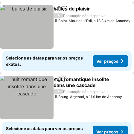
bulles de plaisir
Partilhar
Adicionar aos favoritos
Ver preços
/
Pontuação não disponível
Saint-Maurice-l'Exil, a 18.8 km de Annonay
Selecione as datas para ver os preços
Ver preços
exatos.
nuit romantique insolite
Partilhar
Adicionar aos favoritos
dans une cascade
Ver preços
/
Pontuação não disponível
Bourg-Argental, a 11.9 km de Annonay
Selecione as datas para ver os preços
Ver preços