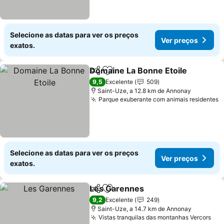
Selecione as datas para ver os preços
Ver preços
exatos.
Domaine La Bonne Etoile
Partilhar
Adicionar aos favoritos
V
9,5
Excelente
509
Saint-Uze, a 12.8 km de Annonay
Parque exuberante com animais residentes
V
Selecione as datas para ver os preços
Ver preços
exatos.
Les Garennes
Partilhar
Adicionar aos favoritos
Ver preços
9,2
Excelente
249
Saint-Uze, a 14.7 km de Annonay
Vistas tranquilas das montanhas Vercors
Ver