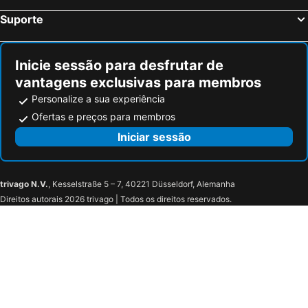
Saint-Cierge-sous-le-Cheylard, bed and breakfasts
Saint-Julien-Molin-Molette, bed and breakfasts
Suporte
Eclassan, bed and breakfasts
Lalouvesc, bed and breakfasts
Saint-Laurent-d'Onay, bed and breakfasts
Primarette, bed and breakfasts
Inicie sessão para desfrutar de
vantagens exclusivas para membros
Personalize a sua experiência
Ofertas e preços para membros
Iniciar sessão
trivago N.V.
, Kesselstraße 5 – 7, 40221 Düsseldorf, Alemanha
Direitos autorais 2026 trivago | Todos os direitos reservados.