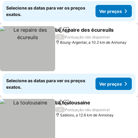
Selecione as datas para ver os preços
Ver preços
exatos.
Le repaire des écureuils
Partilhar
Adicionar aos favoritos
V
/
Pontuação não disponível
Bourg-Argental, a 10.2 km de Annonay
Selecione as datas para ver os preços
Ver preços
exatos.
La toulousaine
Partilhar
Adicionar aos favoritos
Ver preços
/
Pontuação não disponível
Sablons, a 12.6 km de Annonay