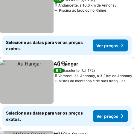
Andancette, a 10.6 km de Annonay
Piscina ao lado do rio Rhône
Ver preços
Selecione as datas para ver os preços
Ver preços
exatos.
Au Hangar
Partilhar
Adicionar aos favoritos
Ver preços
9,1
Excelente
172
Vernosc-lès-Annonay, a 3.2 km de Annonay
Vistas da montanha e de ruas tranquilas
Ver
Selecione as datas para ver os preços
Ver preços
exatos.