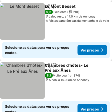
Le Mont Besset
Partilhar
Adicionar aos favoritos
Ver preços
9,2
Excelente
281
Lalouvesc, a 17.0 km de Annonay
Vistas panorâmicas da montanha e do vale
V
Selecione as datas para ver os preços
Ver preços
exatos.
Chambres d'hôtes- Le
Partilhar
Adicionar aos favoritos
Pré aux Ânes
Ver preços
8,1
Muito boa
374
Albon, a 15.0 km de Annonay
Selecione as datas para ver os preços
Ver preços
exatos.