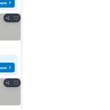
eços
Adicionar aos favoritos
Partilhar
eços
Adicionar aos favoritos
Partilhar