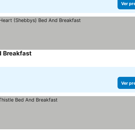
Ver pr
d Breakfast
Ver preços
Ver pr