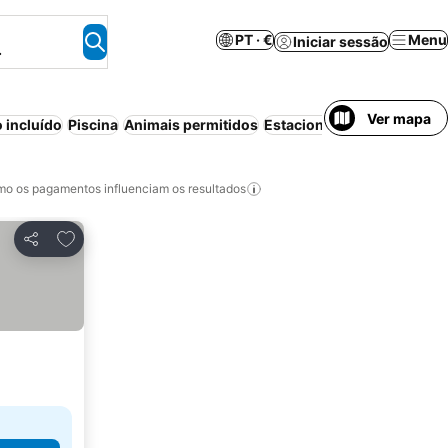
PT · €
Menu
Iniciar sessão
.
Ver mapa
 incluído
Piscina
Animais permitidos
Estacionamento
Wi-fi
Pra
o os pagamentos influenciam os resultados
Adicionar aos favoritos
Partilhar