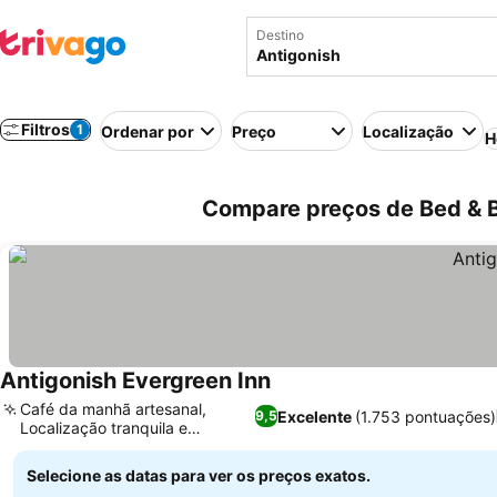
Destino
Filtros
1
Ordenar por
Preço
Localização
H
Compare preços de Bed & B
Antigonish Evergreen Inn
Ver preços
Café da manhã artesanal,
Excelente
(1.753 pontuações)
9,5
Localização tranquila e
Ver preços
panorâmica
Selecione as datas para ver os preços exatos.