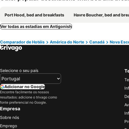
Port Hood, bed and breakfasts
Havre Boucher, bed and breakfa
Ver todas as estadias em Antigonish
Comparador de Hotéis
América do Norte
Canadá
Nova Esc
Selecione o seu país
Te
Te
Adicionar no Google
In
Encontre facilmente os nossos
De
resultados: adicione o trivago como
fonte preferencial no Google.
Av
Empresa
In
Sobre nós
Pr
Emprego