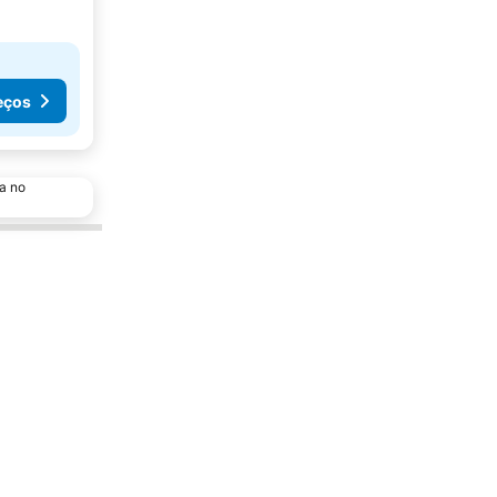
eços
a no