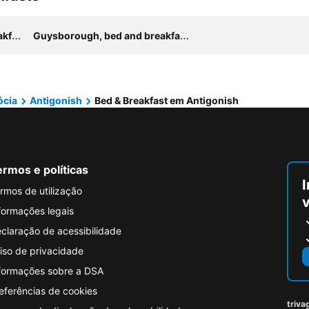
sts
Guysborough, bed and breakfasts
ócia
Antigonish
Bed & Breakfast em Antigonish
rmos e políticas
I
rmos de utilização
formações legais
claração de acessibilidade
iso de privacidade
formações sobre a DSA
eferências de cookies
triva