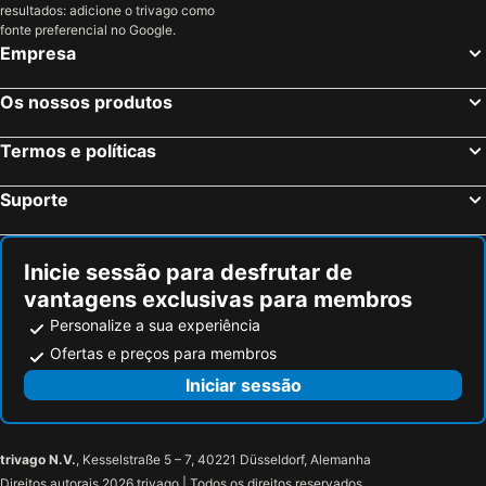
resultados: adicione o trivago como
La Colle-sur-Loup, bed and breakfasts
Seborga, bed and breakfasts
fonte preferencial no Google.
Empresa
Rocchetta Nervina, bed and breakfasts
Robilante, bed and breakfasts
Beausoleil, bed and breakfasts
Castellaro, bed and breakfasts
Os nossos produtos
Riva Ligure, bed and breakfasts
Garessio, bed and breakfasts
Termos e políticas
Roquebrune-Cap-Martin, bed and breakfasts
Saint-Laurent-du-Var, bed and breakfasts
Vallebona, bed and breakfasts
Valdieri, bed and breakfasts
Suporte
Lucinasco, bed and breakfasts
Badalucco, bed and breakfasts
Nasino, bed and breakfasts
Borgomaro, bed and breakfasts
Inicie sessão para desfrutar de
vantagens exclusivas para membros
Personalize a sua experiência
Ofertas e preços para membros
Iniciar sessão
trivago N.V.
, Kesselstraße 5 – 7, 40221 Düsseldorf, Alemanha
Direitos autorais 2026 trivago | Todos os direitos reservados.