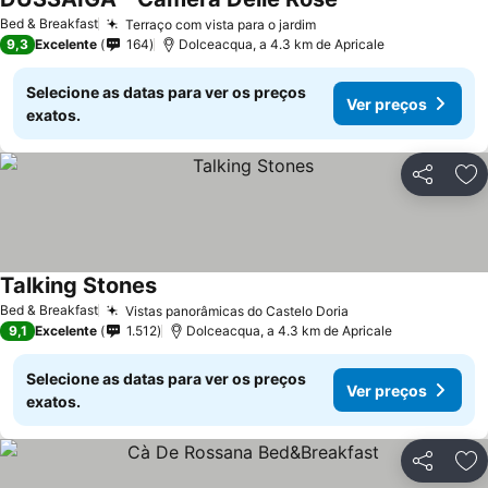
Bed & Breakfast
Terraço com vista para o jardim
9,3
Excelente
164
Dolceacqua, a 4.3 km de Apricale
Selecione as datas para ver os preços
Ver preços
exatos.
Partilhar
Ad
Talking Stones
Bed & Breakfast
Vistas panorâmicas do Castelo Doria
9,1
Excelente
1.512
Dolceacqua, a 4.3 km de Apricale
Selecione as datas para ver os preços
Ver preços
exatos.
Partilhar
Ad