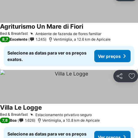
Agriturismo Un Mare di Fiori
Bed & Breakfast
Ambiente de fazenda de flores familiar
8,7
Excelente
1.245
Ventimiglia, a 12.6 km de Apricale
Selecione as datas para ver os preços
Ver preços
exatos.
Partilhar
Ad
Villa Le Logge
Bed & Breakfast
Estacionamento privativo seguro
7,8
Boa
1.626
Ventimiglia, a 10.8 km de Apricale
Selecione as datas para ver os preços
Ver preços