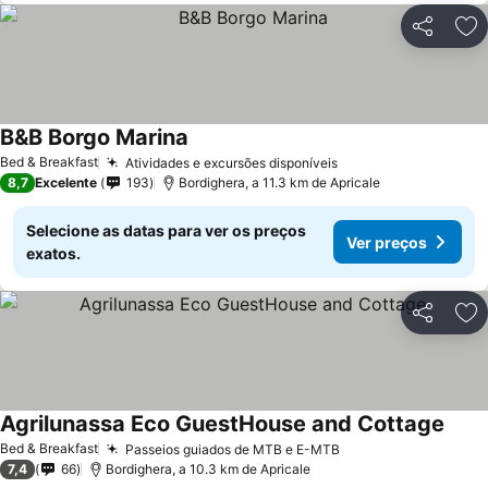
Partilhar
Ad
B&B Borgo Marina
Bed & Breakfast
Atividades e excursões disponíveis
8,7
Excelente
193
Bordighera, a 11.3 km de Apricale
Selecione as datas para ver os preços
Ver preços
exatos.
Partilhar
Ad
Agrilunassa Eco GuestHouse and Cottage
Bed & Breakfast
Passeios guiados de MTB e E-MTB
7,4
66
Bordighera, a 10.3 km de Apricale