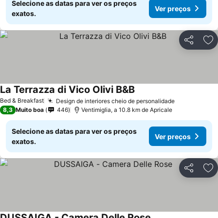
Selecione as datas para ver os preços
Ver preços
exatos.
Partilhar
Ad
La Terrazza di Vico Olivi B&B
Bed & Breakfast
Design de interiores cheio de personalidade
8,3
Muito boa
446
Ventimiglia, a 10.8 km de Apricale
Selecione as datas para ver os preços
Ver preços
exatos.
Partilhar
Ad
DUSSAIGA - Camera Delle Rose