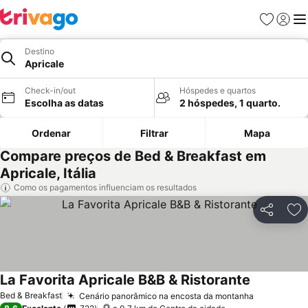
Favoritos
Iniciar
Me
Destino
Apricale
Check-in/out
Hóspedes e quartos
Escolha as datas
2 hóspedes, 1 quarto.
Ordenar
Filtrar
Mapa
Compare preços de Bed & Breakfast em
Apricale, Itália
Como os pagamentos influenciam os resultados
Partilhar
Ad
La Favorita Apricale B&B & Ristorante
Bed & Breakfast
Cenário panorâmico na encosta da montanha