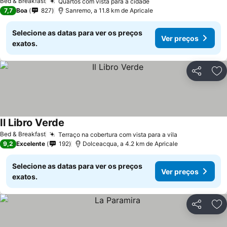
Bed & Breakfast
Quartos com vista para a cidade
7,7
Boa
827
Sanremo, a 11.8 km de Apricale
Selecione as datas para ver os preços
Ver preços
exatos.
Partilhar
Ad
Il Libro Verde
Bed & Breakfast
Terraço na cobertura com vista para a vila
9,2
Excelente
192
Dolceacqua, a 4.2 km de Apricale
Selecione as datas para ver os preços
Ver preços
exatos.
Partilhar
Ad