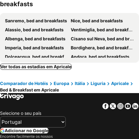
breakfasts
Sanremo, bed and breakfasts
Nice, bed and breakfasts
Alassio, bed and breakfasts
Ventimiglia, bed and breakfasts
Albenga, bed and breakfasts
Cisano sul Neva, bed and breakfasts
Imperia, bed and breakfasts
Bordighera, bed and breakfasts
Dolceacqua, bed and breakfasts
Andora, bed and breakfasts
Cervo, bed and breakfasts
Laigueglia, bed and breakfasts
Ver todas as estadias em Apricale
Ospedaletti, bed and breakfasts
Balestrino, bed and breakfasts
Comparador de Hotéis
Europa
Itália
Liguria
Apricale
Limone Piemonte, bed and breakfasts
Diano Marina, bed and breakfasts
Bed & Breakfast em Apricale
Roccaforte Mondovì, bed and breakfasts
Castelbianco, bed and breakfasts
Triora, bed and breakfasts
La Turbie, bed and breakfasts
Facebook
Twitter
Insta
Yo
Pigna, bed and breakfasts
Villanova d'Albenga, bed and breakfasts
Selecione o seu país
Ilonse, bed and breakfasts
Menton, bed and breakfasts
Saint-Paul-de-Vence, bed and breakfasts
Arnasco, bed and breakfasts
Adicionar no Google
Encontre facilmente os nossos
Vence, bed and breakfasts
Peille, bed and breakfasts