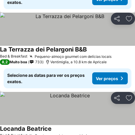
exatos.
Partilhar
Ad
La Terrazza dei Pelargoni B&B
Bed & Breakfast
Pequeno-almoço gourmet com delícias locais
8,2
Muito boa
733
Ventimiglia, a 10.8 km de Apricale
Selecione as datas para ver os preços
Ver preços
exatos.
Partilhar
Ad
Locanda Beatrice