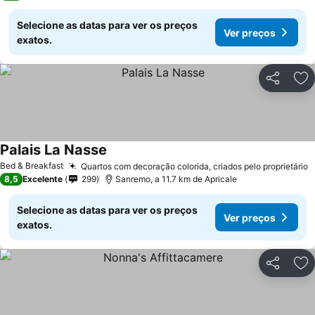
Selecione as datas para ver os preços
Ver preços
exatos.
Partilhar
Ad
Palais La Nasse
Bed & Breakfast
Quartos com decoração colorida, criados pelo proprietário
8,5
Excelente
299
Sanremo, a 11.7 km de Apricale
Selecione as datas para ver os preços
Ver preços
exatos.
Partilhar
Ad