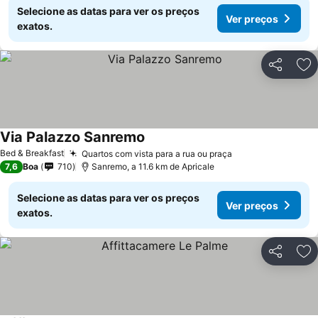
Selecione as datas para ver os preços
Ver preços
exatos.
Partilhar
Ad
Via Palazzo Sanremo
Bed & Breakfast
Quartos com vista para a rua ou praça
7,6
Boa
710
Sanremo, a 11.6 km de Apricale
Selecione as datas para ver os preços
Ver preços
exatos.
Partilhar
Ad