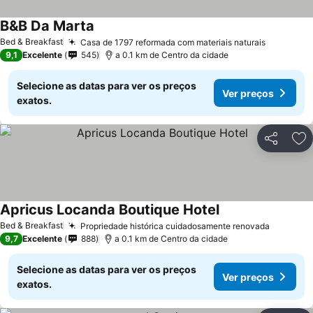
B&B Da Marta
Bed & Breakfast
Casa de 1797 reformada com materiais naturais
9,1
Excelente
545
a 0.1 km de Centro da cidade
Selecione as datas para ver os preços
Ver preços
exatos.
Partilhar
Ad
Apricus Locanda Boutique Hotel
Bed & Breakfast
Propriedade histórica cuidadosamente renovada
9,7
Excelente
888
a 0.1 km de Centro da cidade
Selecione as datas para ver os preços
Ver preços
exatos.