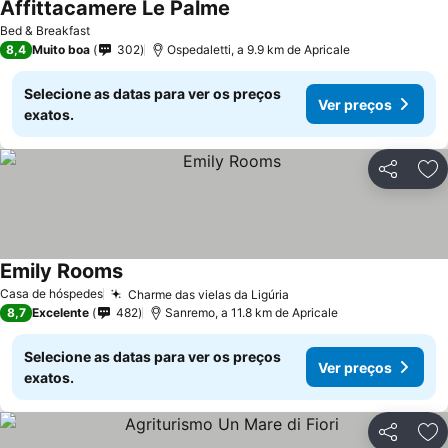
Affittacamere Le Palme
Bed & Breakfast
8,4
Muito boa
302
Ospedaletti, a 9.9 km de Apricale
Selecione as datas para ver os preços
Ver preços
exatos.
Partilhar
Ad
Emily Rooms
Casa de hóspedes
Charme das vielas da Ligúria
8,7
Excelente
482
Sanremo, a 11.8 km de Apricale
Selecione as datas para ver os preços
Ver preços
exatos.
Partilhar
Ad