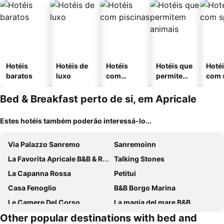
Hotéis
Hotéis de
Hotéis
Hotéis que
Hoté
baratos
luxo
com
permitem
com 
piscinas
animais
Bed & Breakfast perto de si, em Apricale
Estes hotéis também poderão interessá-lo...
Via Palazzo Sanremo
Sanremoinn
La Favorita Apricale B&B & Ristorante
Talking Stones
La Capanna Rossa
Petitui
Casa Fenoglio
B&B Borgo Marina
Le Camere Del Corso
La magia del mare B&B
Other popular destinations with bed and