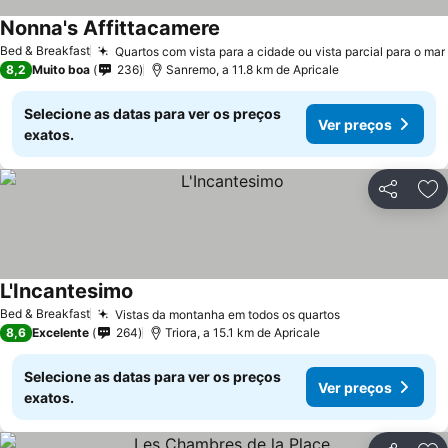
Nonna's Affittacamere
Bed & Breakfast
Quartos com vista para a cidade ou vista parcial para o mar
8,2
Muito boa
236
Sanremo, a 11.8 km de Apricale
Selecione as datas para ver os preços
Ver preços
exatos.
Partilhar
Ad
L'Incantesimo
Bed & Breakfast
Vistas da montanha em todos os quartos
8,6
Excelente
264
Triora, a 15.1 km de Apricale
Selecione as datas para ver os preços
Ver preços
exatos.