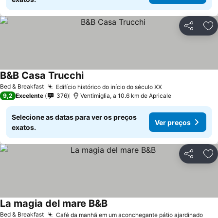
Partilhar
Ad
B&B Casa Trucchi
Bed & Breakfast
Edifício histórico do início do século XX
9,2
Excelente
376
Ventimiglia, a 10.6 km de Apricale
Selecione as datas para ver os preços
Ver preços
exatos.
Partilhar
Ad
La magia del mare B&B
Bed & Breakfast
Café da manhã em um aconchegante pátio ajardinado