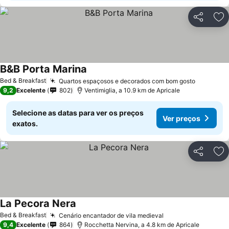
Partilhar
Ad
B&B Porta Marina
Bed & Breakfast
Quartos espaçosos e decorados com bom gosto
9,2
Excelente
802
Ventimiglia, a 10.9 km de Apricale
Selecione as datas para ver os preços
Ver preços
exatos.
Partilhar
Ad
La Pecora Nera
Bed & Breakfast
Cenário encantador de vila medieval
9,4
Excelente
864
Rocchetta Nervina, a 4.8 km de Apricale