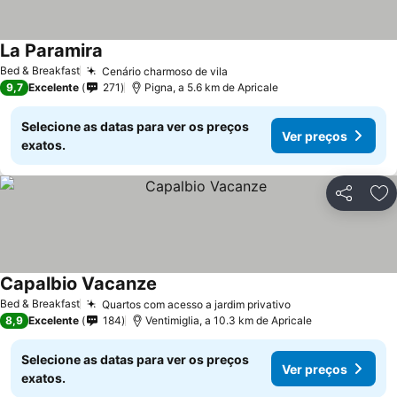
La Paramira
Bed & Breakfast
Cenário charmoso de vila
9,7
Excelente
271
Pigna, a 5.6 km de Apricale
Selecione as datas para ver os preços
Ver preços
exatos.
Partilhar
Ad
Capalbio Vacanze
Bed & Breakfast
Quartos com acesso a jardim privativo
8,9
Excelente
184
Ventimiglia, a 10.3 km de Apricale
Selecione as datas para ver os preços
Ver preços
exatos.