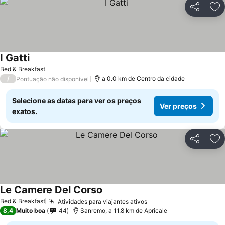
Partilhar
Ad
I Gatti
Bed & Breakfast
/
a 0.0 km de Centro da cidade
Pontuação não disponível
Selecione as datas para ver os preços
Ver preços
exatos.
Partilhar
Ad
Le Camere Del Corso
Bed & Breakfast
Atividades para viajantes ativos
8,4
Muito boa
44
Sanremo, a 11.8 km de Apricale