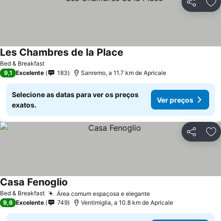
Partilhar
Ad
Les Chambres de la Place
Bed & Breakfast
9,1
Excelente
183
Sanremo, a 11.7 km de Apricale
Selecione as datas para ver os preços
Ver preços
exatos.
Partilhar
Ad
Casa Fenoglio
Bed & Breakfast
Área comum espaçosa e elegante
9,6
Excelente
749
Ventimiglia, a 10.8 km de Apricale