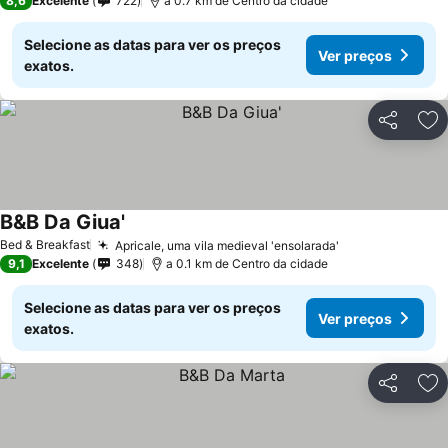
8,6
Excelente
722
a 0.7 km de Centro da cidade
Selecione as datas para ver os preços
Ver preços
exatos.
Partilhar
Ad
B&B Da Giua'
Bed & Breakfast
Apricale, uma vila medieval 'ensolarada'
9,1
Excelente
348
a 0.1 km de Centro da cidade
Selecione as datas para ver os preços
Ver preços
exatos.
Partilhar
Ad