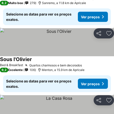
8,2
Muito boa
279
Sanremo, a 11.8 km de Apricale
Selecione as datas para ver os preços
Ver preços
exatos.
Partilhar
Ad
Sous l'Olivier
Bed & Breakfast
Quartos charmosos e bem decorados
9,2
Excelente
106
Menton, a 15.9 km de Apricale
Selecione as datas para ver os preços
Ver preços
exatos.
Partilhar
Ad