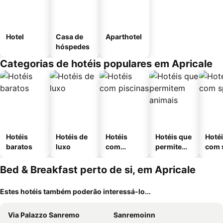
Hotel
Casa de
Aparthotel
hóspedes
Categorias de hotéis populares em Apricale
Hotéis
Hotéis de
Hotéis
Hotéis que
Hoté
baratos
luxo
com
permitem
com 
piscinas
animais
Bed & Breakfast perto de si, em Apricale
Estes hotéis também poderão interessá-lo...
Via Palazzo Sanremo
Sanremoinn