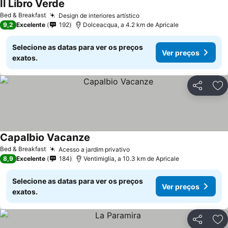
Il Libro Verde
Ver preços
Bed & Breakfast
Design de interiores artístico
Ver preços
9,2
Excelente
192
Dolceacqua, a 4.2 km de Apricale
Selecione as datas para ver os preços
Ver preços
exatos.
Partilhar
Ad
Capalbio Vacanze
Ver preços
Bed & Breakfast
Acesso a jardim privativo
Ver preços
8,9
Excelente
184
Ventimiglia, a 10.3 km de Apricale
Selecione as datas para ver os preços
Ver preços
exatos.
Partilhar
Ad