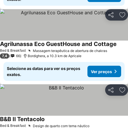
Partilhar
Ad
Agrilunassa Eco GuestHouse and Cottage
Ver p
Bed & Breakfast
Massagem terapêutica de abertura de chakras
Ver preço
7,4
66
Bordighera, a 10.3 km de Apricale
Selecione as datas para ver os preços
Ver preços
exatos.
Partilhar
Ad
B&B Il Tentacolo
Ver preços
Bed & Breakfast
Design de quarto com tema náutico
Ver preços