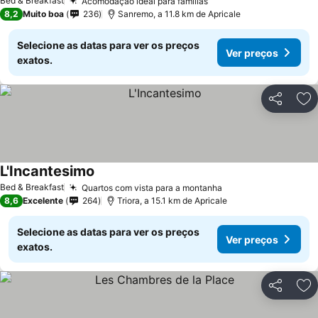
Bed & Breakfast
Acomodação ideal para famílias
Ver preços
8,2
Muito boa
236
Sanremo, a 11.8 km de Apricale
Selecione as datas para ver os preços
Ver preços
exatos.
Partilhar
Ad
L'Incantesimo
Ver preços
Bed & Breakfast
Quartos com vista para a montanha
Ver preços
8,6
Excelente
264
Triora, a 15.1 km de Apricale
Selecione as datas para ver os preços
Ver preços
exatos.
Partilhar
Ad