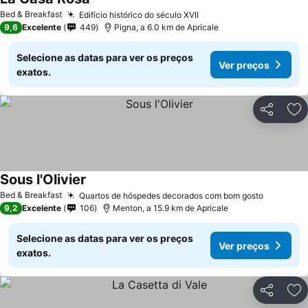
Ver preços
Bed & Breakfast
Edifício histórico do século XVII
Ver preços
9,6
Excelente
449
Pigna, a 6.0 km de Apricale
Selecione as datas para ver os preços
Ver preços
exatos.
Partilhar
Ad
Sous l'Olivier
Ver preços
Bed & Breakfast
Quartos de hóspedes decorados com bom gosto
Ver preç
9,2
Excelente
106
Menton, a 15.9 km de Apricale
Selecione as datas para ver os preços
Ver preços
exatos.
Partilhar
Ad