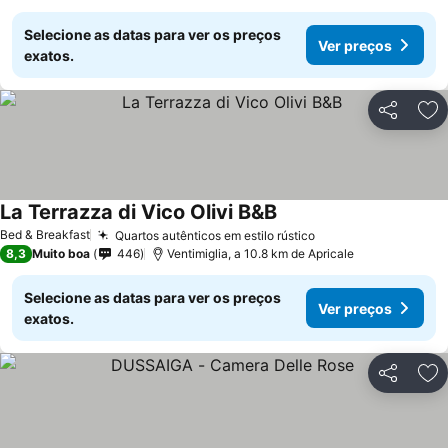
Selecione as datas para ver os preços
Ver preços
exatos.
Partilhar
Ad
La Terrazza di Vico Olivi B&B
Ver preços
Bed & Breakfast
Quartos autênticos em estilo rústico
Ver preços
8,3
Muito boa
446
Ventimiglia, a 10.8 km de Apricale
Selecione as datas para ver os preços
Ver preços
exatos.
Partilhar
Ad