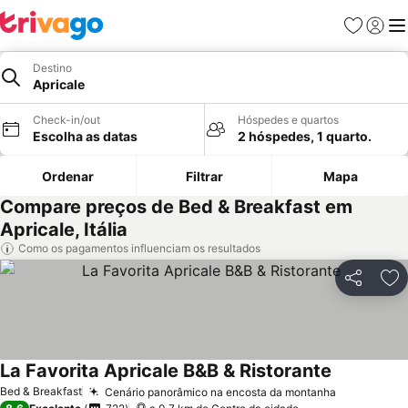
Favoritos
Iniciar
Me
Destino
Apricale
Check-in/out
Hóspedes e quartos
Escolha as datas
2 hóspedes, 1 quarto.
Ordenar
Filtrar
Mapa
Compare preços de Bed & Breakfast em
Apricale, Itália
Como os pagamentos influenciam os resultados
Partilhar
Ad
La Favorita Apricale B&B & Ristorante
Ver preços
Bed & Breakfast
Cenário panorâmico na encosta da montanha
Ver preço