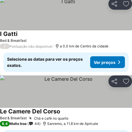
Partilhar
Ad
I Gatti
Ver preços
Bed & Breakfast
/
a 0.0 km de Centro da cidade
Pontuação não disponível
Selecione as datas para ver os preços
Ver preços
exatos.
Partilhar
Ad
Le Camere Del Corso
Ver preços
Bed & Breakfast
Chá e café no quarto
Ver preços
8,4
Muito boa
44
Sanremo, a 11.8 km de Apricale