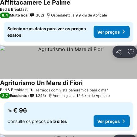
Affittacamere Le Palme
Ver preços
Bed & Breakfast
8,4
Muito boa
302
Ospedaletti, a 9.9 km de Apricale
Selecione as datas para ver os preços
Ver preços
exatos.
Partilhar
Ad
Agriturismo Un Mare di Fiori
Ver preços
Bed & Breakfast
Terraços com vista panorâmica para o mar
Ver preços
8,7
Excelente
1.245
Ventimiglia, a 12.6 km de Apricale
€ 96
De
Consulte os preços de
5 sites
Ver preços