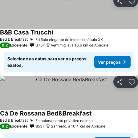
Partilhar
Ad
B&B Casa Trucchi
Ver preços
Bed & Breakfast
Edifício elegante do início do século XX
Ver preços
9,2
Excelente
376
Ventimiglia, a 10.6 km de Apricale
Selecione as datas para ver os preços
Ver preços
exatos.
Partilhar
Ad
Cà De Rossana Bed&Breakfast
Ver preços
Bed & Breakfast
Estacionamento privativo no local
Ver preços
9,2
Excelente
853
Sanremo, a 10.4 km de Apricale