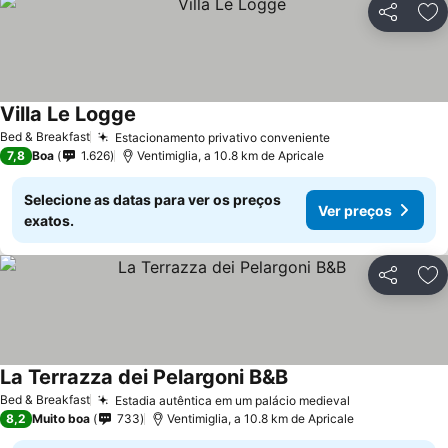
Partilhar
Ad
Villa Le Logge
Ver preços
Bed & Breakfast
Estacionamento privativo conveniente
Ver preços
7,8
Boa
1.626
Ventimiglia, a 10.8 km de Apricale
Selecione as datas para ver os preços
Ver preços
exatos.
Partilhar
Ad
La Terrazza dei Pelargoni B&B
Ver preços
Bed & Breakfast
Estadia autêntica em um palácio medieval
Ver preços
8,2
Muito boa
733
Ventimiglia, a 10.8 km de Apricale