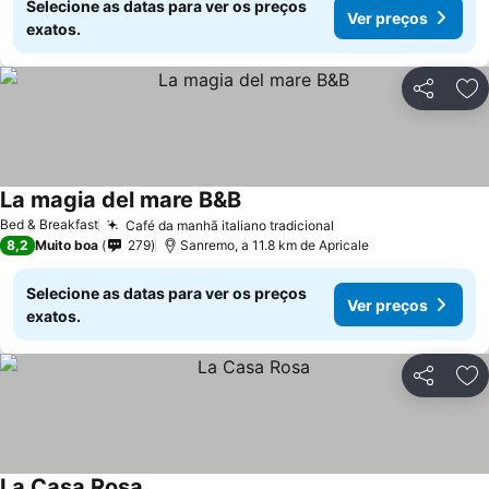
Selecione as datas para ver os preços
Ver preços
exatos.
Partilhar
Ad
La magia del mare B&B
Ver preços
Bed & Breakfast
Café da manhã italiano tradicional
Ver preços
8,2
Muito boa
279
Sanremo, a 11.8 km de Apricale
Selecione as datas para ver os preços
Ver preços
exatos.
Partilhar
Ad
La Casa Rosa