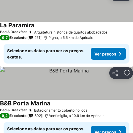
La Paramira
Ver preços
Bed & Breakfast
Arquitetura histórica de quartos abobadados
Ver preços
9,7
Excelente
271
Pigna, a 5.6 km de Apricale
Selecione as datas para ver os preços
Ver preços
exatos.
Partilhar
Ad
B&B Porta Marina
Ver preços
Bed & Breakfast
Estacionamento coberto no local
Ver preços
9,2
Excelente
802
Ventimiglia, a 10.9 km de Apricale
Selecione as datas para ver os preços
Ver preços