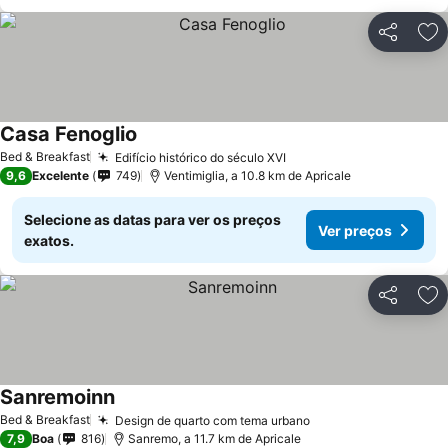
Partilhar
Ad
Casa Fenoglio
Ver preços
Bed & Breakfast
Edifício histórico do século XVI
Ver preços
9,6
Excelente
749
Ventimiglia, a 10.8 km de Apricale
Selecione as datas para ver os preços
Ver preços
exatos.
Partilhar
Ad
Sanremoinn
Ver preços
Bed & Breakfast
Design de quarto com tema urbano
Ver preços
7,9
Boa
816
Sanremo, a 11.7 km de Apricale