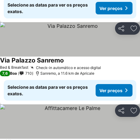
Selecione as datas para ver os preços
Ver preços
exatos.
Partilhar
Ad
Via Palazzo Sanremo
Ver preços
Bed & Breakfast
Check-in automático e acesso digital
Ver preços
7,6
Boa
710
Sanremo, a 11.6 km de Apricale
Selecione as datas para ver os preços
Ver preços
exatos.
Partilhar
Ad