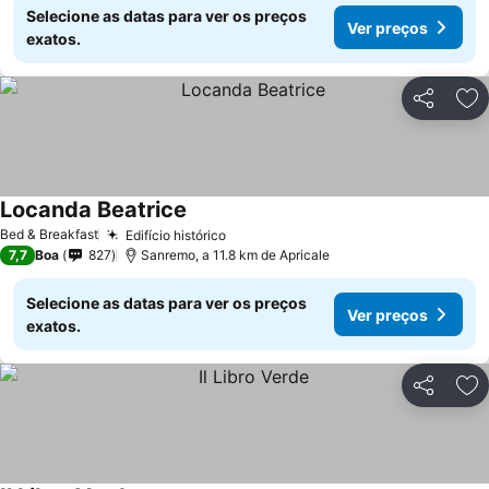
Selecione as datas para ver os preços
Ver preços
exatos.
Partilhar
Ad
Locanda Beatrice
Ver preços
Bed & Breakfast
Edifício histórico
Ver preços
7,7
Boa
827
Sanremo, a 11.8 km de Apricale
Selecione as datas para ver os preços
Ver preços
exatos.
Partilhar
Ad