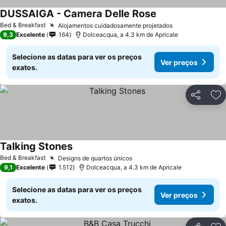
DUSSAIGA - Camera Delle Rose
Ver preços
Bed & Breakfast
Alojamentos cuidadosamente projetados
Ver preços
9,3
Excelente
164
Dolceacqua, a 4.3 km de Apricale
Selecione as datas para ver os preços
Ver preços
exatos.
Partilhar
Ad
Talking Stones
Ver preços
Bed & Breakfast
Designs de quartos únicos
Ver preços
9,1
Excelente
1.512
Dolceacqua, a 4.3 km de Apricale
Selecione as datas para ver os preços
Ver preços
exatos.