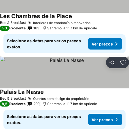
Les Chambres de la Place
Ver preços
Bed & Breakfast
Interiores de condomínio renovados
Ver preços
9,1
Excelente
183
Sanremo, a 11.7 km de Apricale
Selecione as datas para ver os preços
Ver preços
exatos.
Partilhar
Ad
Palais La Nasse
Ver preços
Bed & Breakfast
Quartos com design do proprietário
Ver preços
8,5
Excelente
299
Sanremo, a 11.7 km de Apricale
Selecione as datas para ver os preços
Ver preços
exatos.