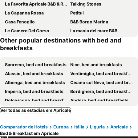
La Favorita Apricale B&B & Ristorante
Talking Stones
La Capanna Rossa
Petitui
Casa Fenoglio
B&B Borgo Marina
Le Camere Del Corso
La magia del mare B&B
Other popular destinations with bed and
breakfasts
Sanremo, bed and breakfasts
Nice, bed and breakfasts
Alassio, bed and breakfasts
Ventimiglia, bed and breakfasts
Albenga, bed and breakfasts
Cisano sul Neva, bed and breakfasts
Imperia, bed and breakfasts
Bordighera, bed and breakfasts
Dolceacqua, bed and breakfasts
Andora, bed and breakfasts
Cervo, bed and breakfasts
Laigueglia, bed and breakfasts
Ver todas as estadias em Apricale
Ospedaletti, bed and breakfasts
Balestrino, bed and breakfasts
Comparador de Hotéis
Europa
Itália
Liguria
Apricale
Limone Piemonte, bed and breakfasts
Diano Marina, bed and breakfasts
Bed & Breakfast em Apricale
Roccaforte Mondovì, bed and breakfasts
Castelbianco, bed and breakfasts