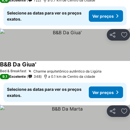
8,6
Excelente
722
a 0.7 km de Centro da cidade
Selecione as datas para ver os preços
Ver preços
exatos.
Partilhar
Ad
B&B Da Giua'
Ver preços
Bed & Breakfast
Charme arquitetônico autêntico da Ligúria
Ver preços
9,1
Excelente
348
a 0.1 km de Centro da cidade
Selecione as datas para ver os preços
Ver preços
exatos.
Partilhar
Ad