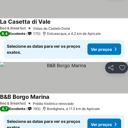
La Casetta di Vale
Ver preços
Bed & Breakfast
Vistas do Castelo Doria
Ver preços
9,4
Excelente
170
Dolceacqua, a 4.2 km de Apricale
Selecione as datas para ver os preços
Ver preços
exatos.
Partilhar
Ad
B&B Borgo Marina
Ver preços
Bed & Breakfast
Prédio histórico renovado
Ver preços
8,7
Excelente
193
Bordighera, a 11.3 km de Apricale
Selecione as datas para ver os preços
Ver preços
exatos.