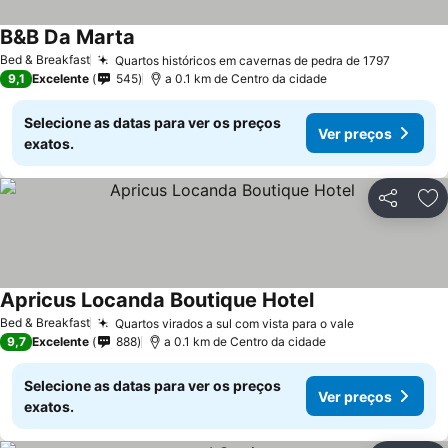
B&B Da Marta
Ver preços
Bed & Breakfast
Quartos históricos em cavernas de pedra de 1797
Ver pre
9,1
Excelente
545
a 0.1 km de Centro da cidade
Selecione as datas para ver os preços
Ver preços
exatos.
Partilhar
Ad
Apricus Locanda Boutique Hotel
Ver preços
Bed & Breakfast
Quartos virados a sul com vista para o vale
Ver preços
9,7
Excelente
888
a 0.1 km de Centro da cidade
Selecione as datas para ver os preços
Ver preços
exatos.