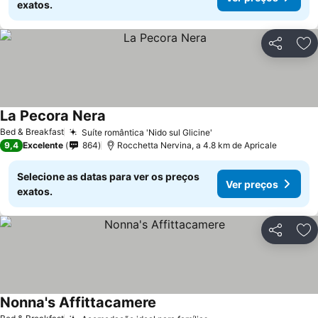
exatos.
Partilhar
Ad
La Pecora Nera
Ver preços
Bed & Breakfast
Suíte romântica 'Nido sul Glicine'
Ver preços
9,4
Excelente
864
Rocchetta Nervina, a 4.8 km de Apricale
Selecione as datas para ver os preços
Ver preços
exatos.
Partilhar
Ad
Nonna's Affittacamere
Ver preços