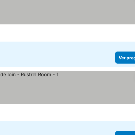
s
Ver pre