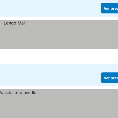
Ver pre
Ver pre