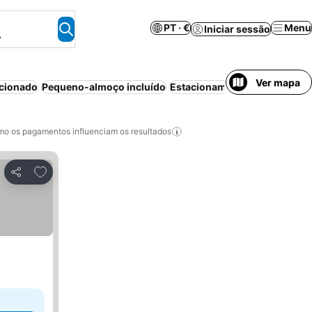
PT · €
Menu
Iniciar sessão
.
Ver mapa
icionado
Pequeno-almoço incluído
Estacionamento
Aparthotel
o os pagamentos influenciam os resultados
Adicionar aos favoritos
Partilhar