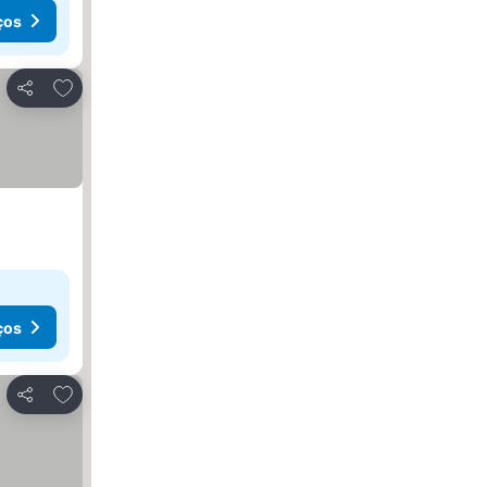
ços
Adicionar aos favoritos
Partilhar
ços
Adicionar aos favoritos
Partilhar