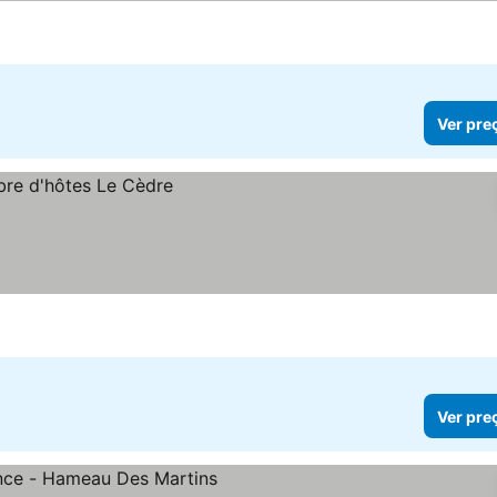
Ver pre
Ver pre