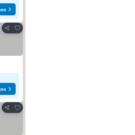
ços
Adicionar aos favoritos
Partilhar
ços
Adicionar aos favoritos
Partilhar