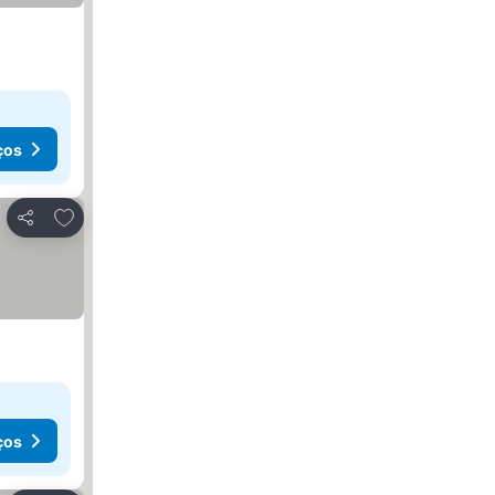
ços
Adicionar aos favoritos
Partilhar
ços