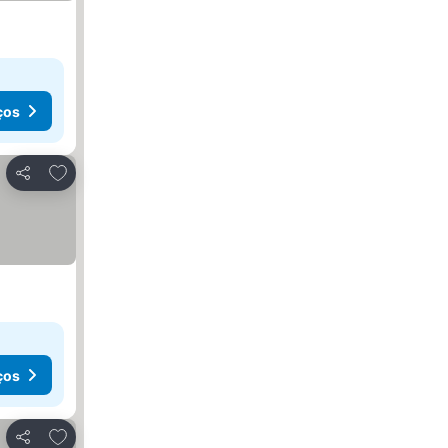
ços
Adicionar aos favoritos
Partilhar
ços
Adicionar aos favoritos
Partilhar