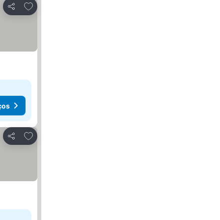
Adicionar aos favoritos
Partilhar
ços
Adicionar aos favoritos
Partilhar