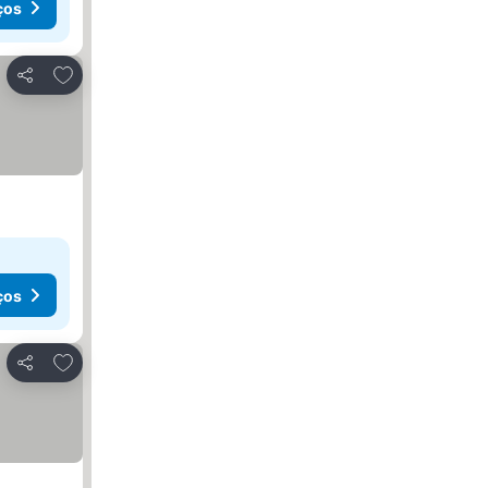
ços
Adicionar aos favoritos
Partilhar
ços
Adicionar aos favoritos
Partilhar