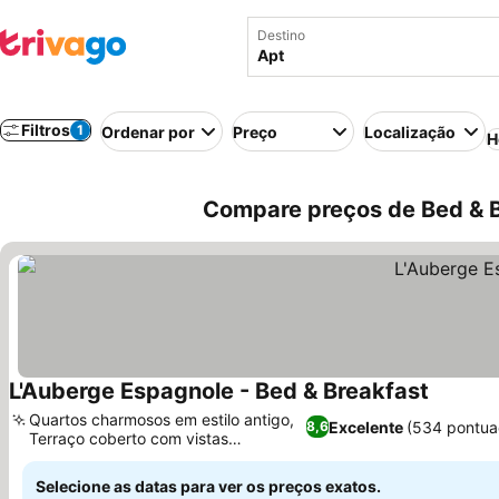
Destino
Filtros
1
Ordenar por
Preço
Localização
H
Compare preços de Bed & B
L'Auberge Espagnole - Bed & Breakfast
Ver pre
Quartos charmosos em estilo antigo,
Excelente
(534 pontua
8,6
Terraço coberto com vistas
Ver preços
panorâmicas
Selecione as datas para ver os preços exatos.