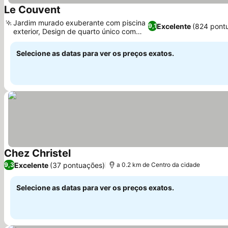
Le Couvent
Ver preços
Jardim murado exuberante com piscina
Excelente
(824 pont
9,1
exterior, Design de quarto único com
Ver preços
música
Selecione as datas para ver os preços exatos.
Chez Christel
Ver preços
Excelente
(37 pontuações)
9,3
a 0.2 km de Centro da cidade
Selecione as datas para ver os preços exatos.