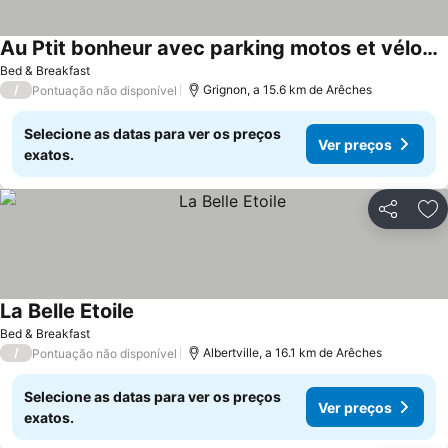
Au Ptit bonheur avec parking motos et vélos et petit déjeuner inclus
Bed & Breakfast
/
Grignon, a 15.6 km de Arêches
Pontuação não disponível
Selecione as datas para ver os preços
Ver preços
exatos.
Partilhar
Ad
La Belle Etoile
Bed & Breakfast
/
Albertville, a 16.1 km de Arêches
Pontuação não disponível
Selecione as datas para ver os preços
Ver preços
exatos.