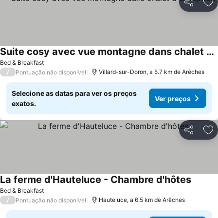
Partilhar
Ad
Suite cosy avec vue montagne dans chalet d'exception
Bed & Breakfast
/
Villard-sur-Doron, a 5.7 km de Arêches
Pontuação não disponível
Selecione as datas para ver os preços
Ver preços
exatos.
Partilhar
Ad
La ferme d'Hauteluce - Chambre d'hôtes
Bed & Breakfast
/
Hauteluce, a 6.5 km de Arêches
Pontuação não disponível