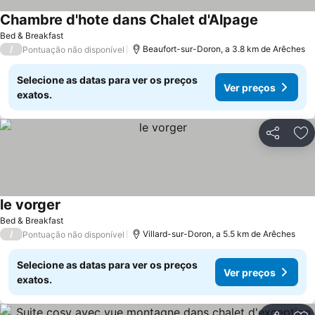
Chambre d'hote dans Chalet d'Alpage
Bed & Breakfast
/
Beaufort-sur-Doron, a 3.8 km de Arêches
Pontuação não disponível
Selecione as datas para ver os preços
Ver preços
exatos.
Partilhar
Ad
le vorger
Bed & Breakfast
/
Villard-sur-Doron, a 5.5 km de Arêches
Pontuação não disponível
Selecione as datas para ver os preços
Ver preços
exatos.