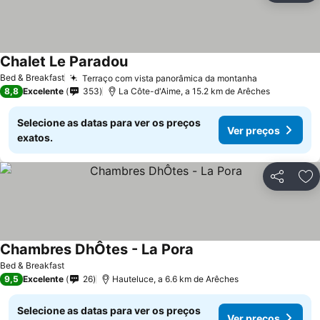
Chalet Le Paradou
Bed & Breakfast
Terraço com vista panorâmica da montanha
8,8
Excelente
353
La Côte-d'Aime, a 15.2 km de Arêches
Selecione as datas para ver os preços
Ver preços
exatos.
Partilhar
Ad
Chambres DhÔtes - La Pora
Bed & Breakfast
9,5
Excelente
26
Hauteluce, a 6.6 km de Arêches
Selecione as datas para ver os preços
Ver preços