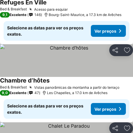
Refuges En Ville
Bed & Breakfast
Acesso para esquiar
9,1
Excelente
146
Bourg-Saint-Maurice, a 17.3 km de Arêches
Selecione as datas para ver os preços
Ver preços
exatos.
Partilhar
Ad
Chambre d’hôtes
Bed & Breakfast
Vistas panorâmicas da montanha a partir do terraço
9,0
Excelente
47
Les Chapelles, a 17.0 km de Arêches
Selecione as datas para ver os preços
Ver preços
exatos.
Partilhar
Ad