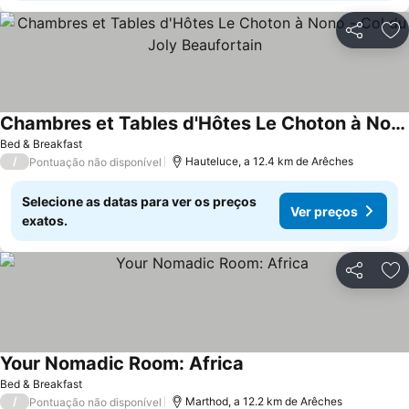
Partilhar
Ad
Chambres et Tables d'Hôtes Le Choton à Nono - Col du Joly Beaufortain
Bed & Breakfast
/
Hauteluce, a 12.4 km de Arêches
Pontuação não disponível
Selecione as datas para ver os preços
Ver preços
exatos.
Partilhar
Ad
Your Nomadic Room: Africa
Bed & Breakfast
/
Marthod, a 12.2 km de Arêches
Pontuação não disponível