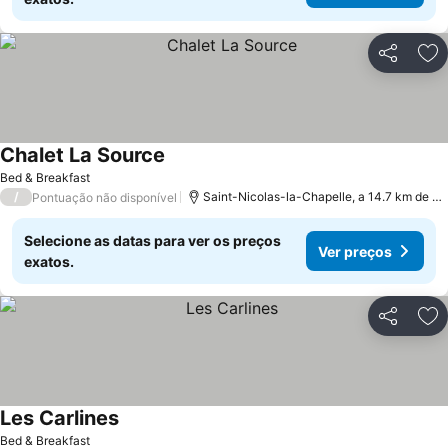
Partilhar
Ad
Chalet La Source
Bed & Breakfast
/
Saint-Nicolas-la-Chapelle, a 14.7 km de Arêches
Pontuação não disponível
Selecione as datas para ver os preços
Ver preços
exatos.
Partilhar
Ad
Les Carlines
Bed & Breakfast