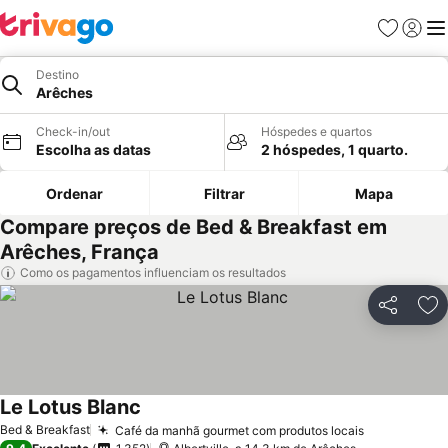
Favoritos
Iniciar
Me
Destino
Arêches
Check-in/out
Hóspedes e quartos
Escolha as datas
2 hóspedes, 1 quarto.
Ordenar
Filtrar
Mapa
Compare preços de Bed & Breakfast em
Arêches, França
Como os pagamentos influenciam os resultados
Partilhar
Ad
Le Lotus Blanc
Bed & Breakfast
Café da manhã gourmet com produtos locais