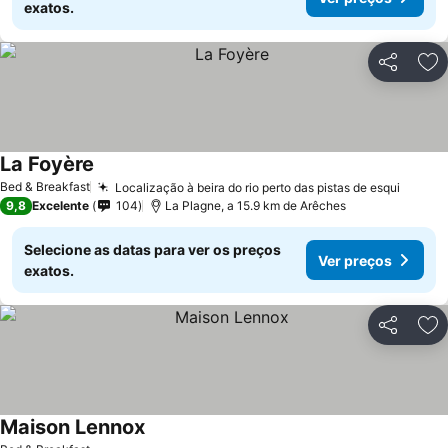
exatos.
Partilhar
Ad
La Foyère
Bed & Breakfast
Localização à beira do rio perto das pistas de esqui
9,8
Excelente
104
La Plagne, a 15.9 km de Arêches
Selecione as datas para ver os preços
Ver preços
exatos.
Partilhar
Ad
Maison Lennox