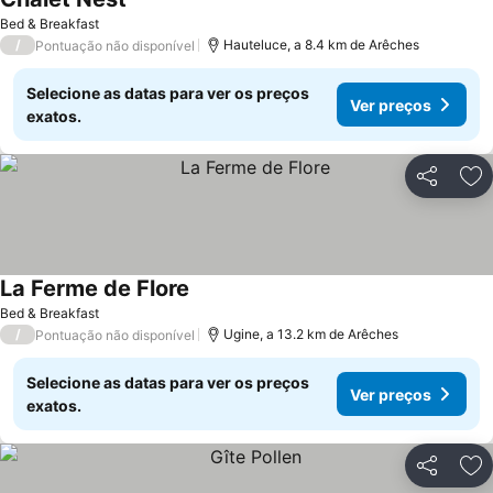
Bed & Breakfast
/
Hauteluce, a 8.4 km de Arêches
Pontuação não disponível
Selecione as datas para ver os preços
Ver preços
exatos.
Partilhar
Ad
La Ferme de Flore
Bed & Breakfast
/
Ugine, a 13.2 km de Arêches
Pontuação não disponível
Selecione as datas para ver os preços
Ver preços
exatos.
Partilhar
Ad