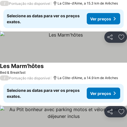
/
La Côte-d'Aime, a 15.3 km de Arêches
Pontuação não disponível
Selecione as datas para ver os preços
Ver preços
exatos.
Partilhar
Ad
Les Marm'hôtes
Bed & Breakfast
/
La Côte-d'Aime, a 14.9 km de Arêches
Pontuação não disponível
Selecione as datas para ver os preços
Ver preços
exatos.
Partilhar
Ad