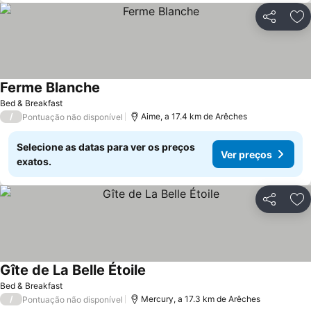
Partilhar
Ad
Ferme Blanche
Bed & Breakfast
/
Aime, a 17.4 km de Arêches
Pontuação não disponível
Selecione as datas para ver os preços
Ver preços
exatos.
Partilhar
Ad
Gîte de La Belle Étoile
Bed & Breakfast
/
Mercury, a 17.3 km de Arêches
Pontuação não disponível