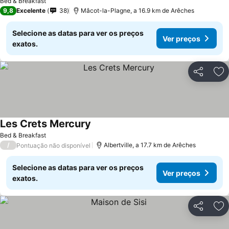
Bed & Breakfast
9,8
Excelente
38
Mâcot-la-Plagne, a 16.9 km de Arêches
Selecione as datas para ver os preços
Ver preços
exatos.
Partilhar
Ad
Les Crets Mercury
Bed & Breakfast
/
Albertville, a 17.7 km de Arêches
Pontuação não disponível
Selecione as datas para ver os preços
Ver preços
exatos.
Partilhar
Ad