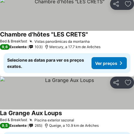
Partilhar
Ad
Chambre d'hôtes "LES CRETS"
Bed & Breakfast
Vistas panorâmicas da montanha
9,6
Excelente
103
Mercury, a 17.7 km de Arêches
Selecione as datas para ver os preços
Ver preços
exatos.
Partilhar
Ad
La Grange Aux Loups
Bed & Breakfast
Piscina exterior sazonal
9,5
Excelente
265
Queige, a 10.9 km de Arêches