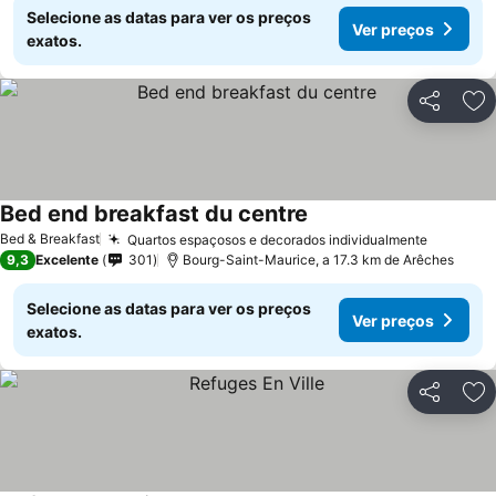
Selecione as datas para ver os preços
Ver preços
exatos.
Partilhar
Ad
Bed end breakfast du centre
Bed & Breakfast
Quartos espaçosos e decorados individualmente
9,3
Excelente
301
Bourg-Saint-Maurice, a 17.3 km de Arêches
Selecione as datas para ver os preços
Ver preços
exatos.
Partilhar
Ad