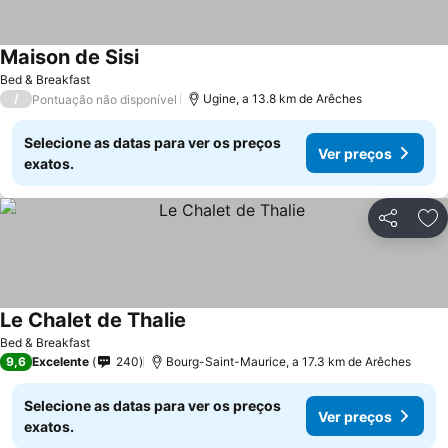
Maison de Sisi
Bed & Breakfast
/
Ugine, a 13.8 km de Arêches
Pontuação não disponível
Selecione as datas para ver os preços
Ver preços
exatos.
Partilhar
Ad
Le Chalet de Thalie
Bed & Breakfast
9,6
Excelente
240
Bourg-Saint-Maurice, a 17.3 km de Arêches
Selecione as datas para ver os preços
Ver preços
exatos.