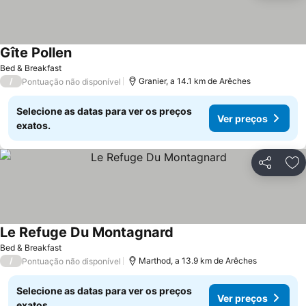
Gîte Pollen
Bed & Breakfast
/
Granier, a 14.1 km de Arêches
Pontuação não disponível
Selecione as datas para ver os preços
Ver preços
exatos.
Partilhar
Ad
Le Refuge Du Montagnard
Bed & Breakfast
/
Marthod, a 13.9 km de Arêches
Pontuação não disponível
Selecione as datas para ver os preços
Ver preços
exatos.