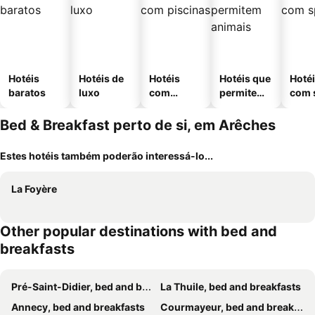
Hotéis
Hotéis de
Hotéis
Hotéis que
Hoté
baratos
luxo
com
permitem
com 
piscinas
animais
Bed & Breakfast perto de si, em Arêches
Estes hotéis também poderão interessá-lo...
La Foyère
Other popular destinations with bed and
breakfasts
Pré-Saint-Didier, bed and breakfasts
La Thuile, bed and breakfasts
Annecy, bed and breakfasts
Courmayeur, bed and breakfasts