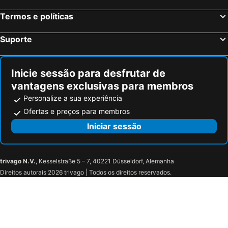
Aime-La Plagne, bed and breakfasts
La Plagne, bed and breakfasts
Termos e políticas
Saint-Martin-sur-la-Chambre, bed and breakfasts
La Côte-d'Aime, bed and breakfasts
Les Déserts, bed and breakfasts
Tournon, bed and breakfasts
Suporte
Hauteluce, bed and breakfasts
Venthon, bed and breakfasts
Villaroger, bed and breakfasts
Combloux, bed and breakfasts
Inicie sessão para desfrutar de
vantagens exclusivas para membros
Personalize a sua experiência
Ofertas e preços para membros
Iniciar sessão
trivago N.V.
, Kesselstraße 5 – 7, 40221 Düsseldorf, Alemanha
Direitos autorais 2026 trivago | Todos os direitos reservados.