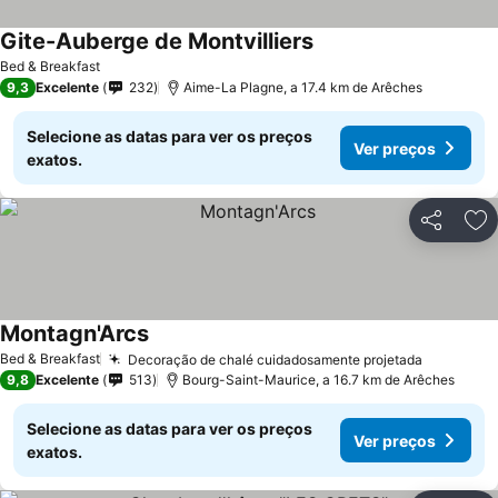
Gite-Auberge de Montvilliers
Bed & Breakfast
9,3
Excelente
232
Aime-La Plagne, a 17.4 km de Arêches
Selecione as datas para ver os preços
Ver preços
exatos.
Partilhar
Ad
Montagn'Arcs
Bed & Breakfast
Decoração de chalé cuidadosamente projetada
9,8
Excelente
513
Bourg-Saint-Maurice, a 16.7 km de Arêches
Selecione as datas para ver os preços
Ver preços
exatos.