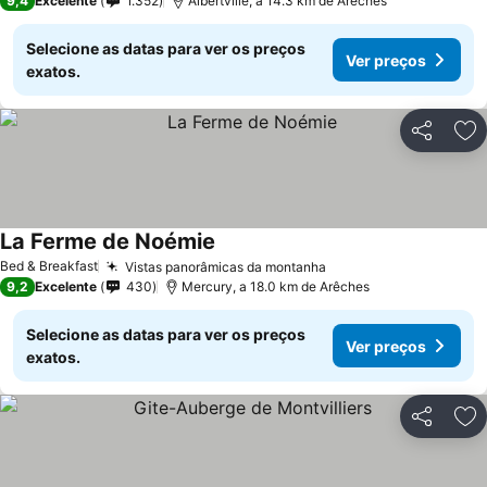
9,4
Excelente
1.352
Albertville, a 14.3 km de Arêches
Selecione as datas para ver os preços
Ver preços
exatos.
Partilhar
Ad
La Ferme de Noémie
Bed & Breakfast
Vistas panorâmicas da montanha
9,2
Excelente
430
Mercury, a 18.0 km de Arêches
Selecione as datas para ver os preços
Ver preços
exatos.
Partilhar
Ad