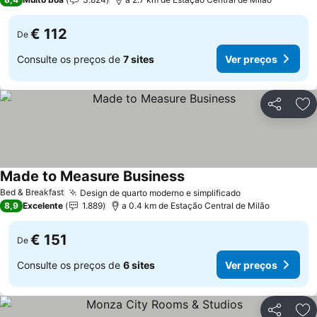
€ 112
De
Consulte os preços de
7 sites
Ver preços
Partilhar
Ad
Made to Measure Business
Ver preços
Bed & Breakfast
Design de quarto moderno e simplificado
Ver preços
8,9
Excelente
1.889
a 0.4 km de Estação Central de Milão
€ 151
De
Consulte os preços de
6 sites
Ver preços
Partilhar