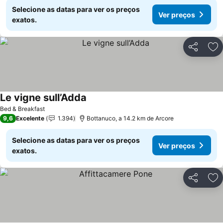
Selecione as datas para ver os preços
Ver preços
exatos.
Partilhar
Ad
Le vigne sull’Adda
Ver preços
Bed & Breakfast
9,6
Excelente
1.394
Bottanuco, a 14.2 km de Arcore
Selecione as datas para ver os preços
Ver preços
exatos.
Partilhar
Ad