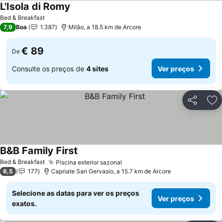
L'Isola di Romy
Ver preços
Bed & Breakfast
7,9
Boa
1.387
Milão, a 18.5 km de Arcore
€ 89
De
Consulte os preços de
4 sites
Ver preços
Partilhar
Ad
B&B Family First
Ver preços
Bed & Breakfast
Piscina exterior sazonal
Ver preços
6,5
177
Capriate San Gervasio, a 15.7 km de Arcore
Selecione as datas para ver os preços
Ver preços
exatos.