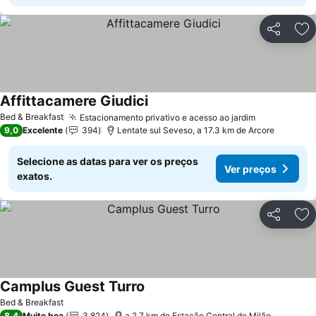
Partilhar
Ad
Affittacamere Giudici
Ver preços
Bed & Breakfast
Estacionamento privativo e acesso ao jardim
Ver preços
9,0
Excelente
394
Lentate sul Seveso, a 17.3 km de Arcore
Selecione as datas para ver os preços
Ver preços
exatos.
Partilhar
Ad
Camplus Guest Turro
Ver preços
Bed & Breakfast
8,4
Muito boa
3.824
a 2.7 km de Estação Central de Milão