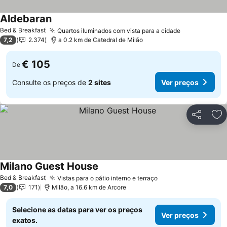
Aldebaran
Ver preços
Bed & Breakfast
Quartos iluminados com vista para a cidade
Ver preços
7,2
2.374
a 0.2 km de Catedral de Milão
€ 105
De
Consulte os preços de
2 sites
Ver preços
Partilhar
Ad
Milano Guest House
Ver preços
Bed & Breakfast
Vistas para o pátio interno e terraço
Ver preços
7,0
171
Milão, a 16.6 km de Arcore
Selecione as datas para ver os preços
Ver preços
exatos.