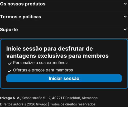
Lodi, bed and breakfasts
Schignano, bed and breakfasts
Villa Cuten
In Giardino B&B
Os nossos produtos
Pero, bed and breakfasts
Merone, bed and breakfasts
Elleboro B&B
B&b estercarlo
Termos e políticas
San Donato Milanese, bed and breakfasts
Monza, bed and breakfasts
Relax nel Verde
Milano Affittacamere
Brunate, bed and breakfasts
Porto Ceresio, bed and breakfasts
Modern studio apt in Porta Venezia, 10min Duomo e Central Station
Guesthouse Central Station Group - Via Ponte Seveso 18
Suporte
San Giuliano Milanese, bed and breakfasts
Menaggio, bed and breakfasts
Capriate San Gervasio, bed and breakfasts
Carugate, bed and breakfasts
Inicie sessão para desfrutar de
vantagens exclusivas para membros
Personalize a sua experiência
Ofertas e preços para membros
Iniciar sessão
trivago N.V.
, Kesselstraße 5 – 7, 40221 Düsseldorf, Alemanha
Direitos autorais 2026 trivago | Todos os direitos reservados.