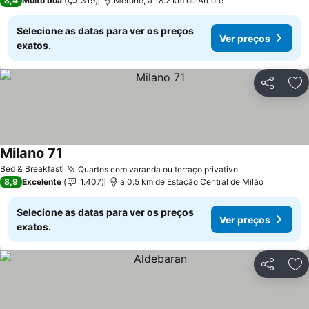
8,4
Muito boa
319
Merone, a 18.2 km de Arcore
Selecione as datas para ver os preços
Ver preços
exatos.
Partilhar
Ad
Milano 71
Ver preços
Bed & Breakfast
Quartos com varanda ou terraço privativo
Ver preços
8,9
Excelente
1.407
a 0.5 km de Estação Central de Milão
Selecione as datas para ver os preços
Ver preços
exatos.
Partilhar
Ad