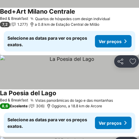
Bed+Art Milano Centrale
Ver preços
Bed & Breakfast
Quartos de hóspedes com design individual
Ver preços
7,2
1.277
a 0.8 km de Estação Central de Milão
Selecione as datas para ver os preços
Ver preços
exatos.
Partilhar
Ad
La Poesia del Lago
Ver preços
Bed & Breakfast
Vistas panorâmicas do lago e das montanhas
Ver preços
8,6
Excelente
306
Oggiono, a 18.8 km de Arcore
Selecione as datas para ver os preços
Ver preços
exatos.