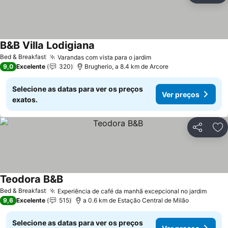
B&B Villa Lodigiana
Ver preços
Bed & Breakfast
Varandas com vista para o jardim
Ver preços
9,0
Excelente
320
Brugherio, a 8.4 km de Arcore
Selecione as datas para ver os preços
Ver preços
exatos.
Partilhar
Ad
Teodora B&B
Ver preços
Bed & Breakfast
Experiência de café da manhã excepcional no jardim
Ver p
9,6
Excelente
515
a 0.6 km de Estação Central de Milão
Selecione as datas para ver os preços