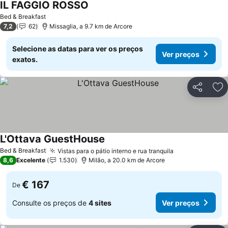
IL FAGGIO ROSSO
Ver preços
Bed & Breakfast
7,2
62
Missaglia, a 9.7 km de Arcore
Selecione as datas para ver os preços
Ver preços
exatos.
Partilhar
Ad
L'Ottava GuestHouse
Ver preços
Bed & Breakfast
Vistas para o pátio interno e rua tranquila
Ver preços
8,6
Excelente
1.530
Milão, a 20.0 km de Arcore
€ 167
De
Consulte os preços de
4 sites
Ver preços