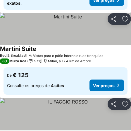
Ver preços
exatos.
Partilhar
Ad
Martini Suite
Ver preços
Bed & Breakfast
Vistas para o pátio interno e ruas tranquilas
Ver preços
8,1
Muito boa
971
Milão, a 17.4 km de Arcore
€ 125
De
Consulte os preços de
4 sites
Ver preços
Partilhar
Ad