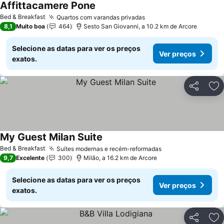
Affittacamere Pone
Ver preços
Bed & Breakfast
Quartos com varandas privadas
Ver preços
8,1
Muito boa
464
Sesto San Giovanni, a 10.2 km de Arcore
Selecione as datas para ver os preços
Ver preços
exatos.
Partilhar
Ad
My Guest Milan Suite
Ver preços
Bed & Breakfast
Suítes modernas e recém-reformadas
Ver preços
9,7
Excelente
300
Milão, a 16.2 km de Arcore
Selecione as datas para ver os preços
Ver preços
exatos.
Partilhar
Ad