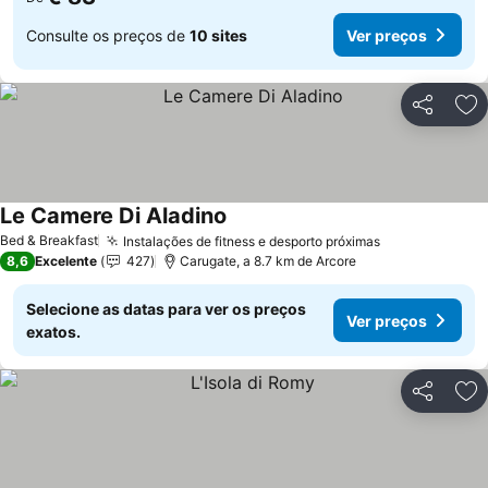
Consulte os preços de
10 sites
Ver preços
Partilhar
Ad
Le Camere Di Aladino
Ver preços
Bed & Breakfast
Instalações de fitness e desporto próximas
Ver preços
8,6
Excelente
427
Carugate, a 8.7 km de Arcore
Selecione as datas para ver os preços
Ver preços
exatos.
Partilhar
Ad