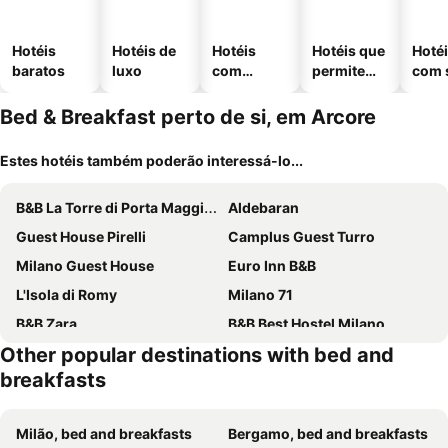
Hotéis
Hotéis de
Hotéis
Hotéis que
Hoté
baratos
luxo
com
permitem
com 
piscinas
animais
Bed & Breakfast perto de si, em Arcore
Estes hotéis também poderão interessá-lo...
B&B La Torre di Porta Maggiore
Aldebaran
Guest House Pirelli
Camplus Guest Turro
Milano Guest House
Euro Inn B&B
L'Isola di Romy
Milano 71
B&B Zara
B&B Best Hostel Milano
Other popular destinations with bed and
BED & BREAKFAST SAKURA
Martini Suite
breakfasts
Guest House Brianza Room
House Beatrice Milano
B&B Civico 40
Villamelchiorre 1
Milão, bed and breakfasts
Bergamo, bed and breakfasts
B&B da Jordan
APPARTME Guest House Seveso 40