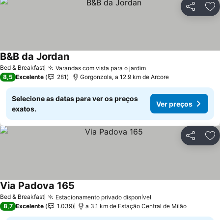
Partilhar
Ad
B&B da Jordan
Ver preços
Bed & Breakfast
Varandas com vista para o jardim
Ver preços
8,5
Excelente
281
Gorgonzola, a 12.9 km de Arcore
Selecione as datas para ver os preços
Ver preços
exatos.
Partilhar
Ad
Via Padova 165
Ver preços
Bed & Breakfast
Estacionamento privado disponível
Ver preços
8,7
Excelente
1.039
a 3.1 km de Estação Central de Milão