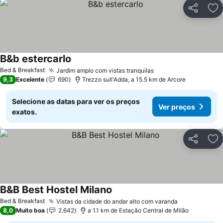
Partilhar
Ad
B&b estercarlo
Ver preços
Bed & Breakfast
Jardim amplo com vistas tranquilas
Ver preços
9,3
Excelente
690
Trezzo sull'Adda, a 15.5 km de Arcore
Selecione as datas para ver os preços
Ver preços
exatos.
Partilhar
Ad
B&B Best Hostel Milano
Ver preços
Bed & Breakfast
Vistas da cidade do andar alto com varanda
Ver preços
8,0
Muito boa
2.642
a 1.1 km de Estação Central de Milão