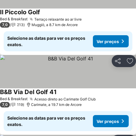
Il Piccolo Golf
Ver preços
Bed & Breakfast
Terraço relaxante ao ar livre
Ver preços
7,0
213
Muggiò, a 8.7 km de Arcore
Selecione as datas para ver os preços
Ver preços
exatos.
Partilhar
Ad
B&B Via Del Golf 41
Ver preços
Bed & Breakfast
Acesso direto ao Carimate Golf Club
Ver preços
7,0
119
Carimate, a 19.7 km de Arcore
Selecione as datas para ver os preços
Ver preços
exatos.