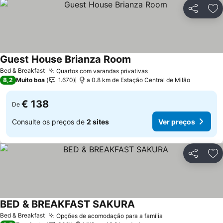
Partilhar
Ad
Guest House Brianza Room
Ver preços
Bed & Breakfast
Quartos com varandas privativas
Ver preços
8,2
Muito boa
1.670
a 0.8 km de Estação Central de Milão
€ 138
De
Consulte os preços de
2 sites
Ver preços
Partilhar
Ad
BED & BREAKFAST SAKURA
Ver preços
Bed & Breakfast
Opções de acomodação para a família
Ver preços