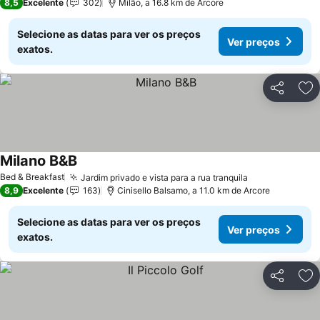
8,5
Excelente
302
Milão, a 16.8 km de Arcore
Selecione as datas para ver os preços
Ver preços
exatos.
Partilhar
Ad
Milano B&B
Ver preços
Bed & Breakfast
Jardim privado e vista para a rua tranquila
Ver preços
8,9
Excelente
163
Cinisello Balsamo, a 11.0 km de Arcore
Selecione as datas para ver os preços
Ver preços
exatos.
Partilhar
Ad