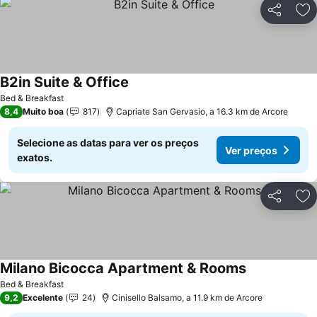
Partilhar
Ad
B2in Suite & Office
Ver preços
Bed & Breakfast
8,4
Muito boa
817
Capriate San Gervasio, a 16.3 km de Arcore
Selecione as datas para ver os preços
Ver preços
exatos.
Partilhar
Ad
Milano Bicocca Apartment & Rooms
Ver preços
Bed & Breakfast
9,2
Excelente
24
Cinisello Balsamo, a 11.9 km de Arcore