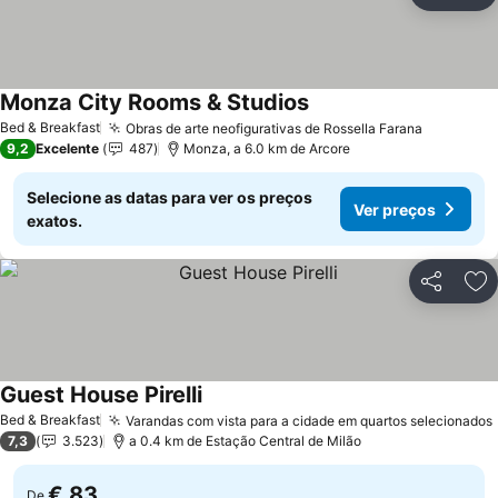
Ad
Monza City Rooms & Studios
Ver preços
Bed & Breakfast
Obras de arte neofigurativas de Rossella Farana
Ver preç
9,2
Excelente
487
Monza, a 6.0 km de Arcore
Selecione as datas para ver os preços
Ver preços
exatos.
Partilhar
Ad
Guest House Pirelli
Ver preços
Bed & Breakfast
Varandas com vista para a cidade em quartos selecionados
7,3
3.523
a 0.4 km de Estação Central de Milão
€ 83
De