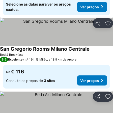
Selecione as datas para ver os preços
Ver preços
exatos.
Partilhar
Ad
San Gregorio Rooms Milano Centrale
Ver preços
Bed & Breakfast
9,5
Excelente
19
Milão, a 18.9 km de Arcore
€ 116
De
Consulte os preços de
3 sites
Ver preços
Partilhar
Ad