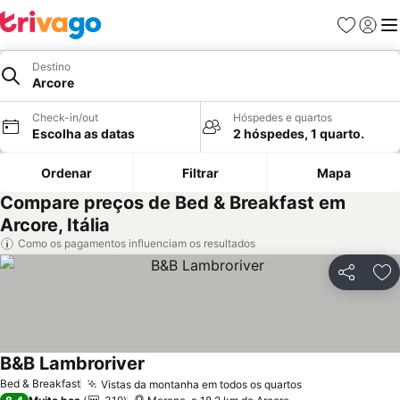
Favoritos
Iniciar
Me
Destino
Arcore
Check-in/out
Hóspedes e quartos
Escolha as datas
2 hóspedes, 1 quarto.
Ordenar
Filtrar
Mapa
Compare preços de Bed & Breakfast em
Arcore, Itália
Como os pagamentos influenciam os resultados
Partilhar
Ad
B&B Lambroriver
Ver preços
Bed & Breakfast
Vistas da montanha em todos os quartos
Ver preços