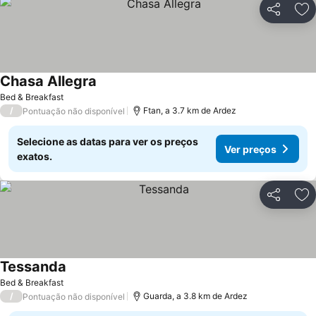
Partilhar
Ad
Chasa Allegra
Bed & Breakfast
/
Ftan, a 3.7 km de Ardez
Pontuação não disponível
Selecione as datas para ver os preços
Ver preços
exatos.
Partilhar
Ad
Tessanda
Bed & Breakfast
/
Guarda, a 3.8 km de Ardez
Pontuação não disponível