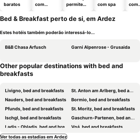
baratos
com
permitem
com spa
com
piscinas
animais
esta
ment
Bed & Breakfast perto de si, em Ardez
Estes hotéis também poderão interessá-lo...
B&B Chasa Arfusch
Garni Alpenrose - Grusaida
Other popular destinations with bed and
breakfasts
Livigno, bed and breakfasts
St. Anton am Arlberg, bed and breakfasts
Nauders, bed and breakfasts
Bormio, bed and breakfasts
Pfunds, bed and breakfasts
St. Moritz, bed and breakfasts
Ischgl, bed and breakfasts
Gaschurn-Partenen, bed and breakfasts
Ladis - Obladis, bed and breakfasts
Vná, bed and breakfasts
Schlanders, bed and breakfasts
Valdidentro, bed and breakfasts
Ver todas as estadias em Ardez