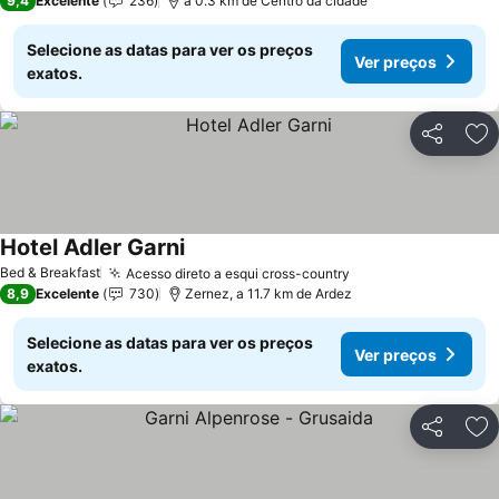
9,4
Excelente
236
a 0.3 km de Centro da cidade
Selecione as datas para ver os preços
Ver preços
exatos.
Partilhar
Ad
Hotel Adler Garni
Bed & Breakfast
Acesso direto a esqui cross-country
8,9
Excelente
730
Zernez, a 11.7 km de Ardez
Selecione as datas para ver os preços
Ver preços
exatos.
Partilhar
Ad