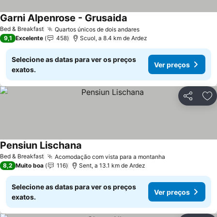
Garni Alpenrose - Grusaida
Bed & Breakfast
Quartos únicos de dois andares
9,1
Excelente
458
Scuol, a 8.4 km de Ardez
Selecione as datas para ver os preços
Ver preços
exatos.
Partilhar
Ad
Pensiun Lischana
Bed & Breakfast
Acomodação com vista para a montanha
8,2
Muito boa
116
Sent, a 13.1 km de Ardez
Selecione as datas para ver os preços
Ver preços
exatos.