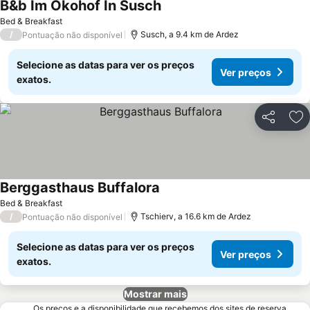
B&b Im Okohof In Susch
Bed & Breakfast
/
Susch, a 9.4 km de Ardez
Pontuação não disponível
Selecione as datas para ver os preços
Ver preços
exatos.
Partilhar
Ad
Berggasthaus Buffalora
Bed & Breakfast
/
Tschierv, a 16.6 km de Ardez
Pontuação não disponível
Selecione as datas para ver os preços
Ver preços
exatos.
Mostrar mais
Os preços e a disponibilidade que recebemos dos sites de reserva