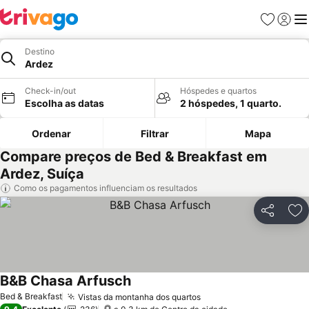
Favoritos
Iniciar
Me
Destino
Ardez
Check-in/out
Hóspedes e quartos
Escolha as datas
2 hóspedes, 1 quarto.
Ordenar
Filtrar
Mapa
Compare preços de Bed & Breakfast em
Ardez, Suíça
Como os pagamentos influenciam os resultados
Partilhar
Ad
B&B Chasa Arfusch
Bed & Breakfast
Vistas da montanha dos quartos