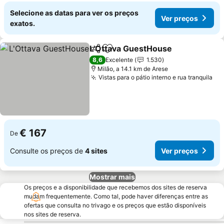
Selecione as datas para ver os preços
Ver preços
exatos.
L'Ottava GuestHouse
Partilhar
Adicionar aos favoritos
Ver 
8,6
Excelente
1.530
Milão, a 14.1 km de Arese
Vistas para o pátio interno e rua tranquila
Ve
€ 167
De
Consulte os preços de
4 sites
Ver preços
Mostrar mais
Os preços e a disponibilidade que recebemos dos sites de reserva
mudam frequentemente. Como tal, pode haver diferenças entre as
ofertas que consulta no trivago e os preços que estão disponíveis
nos sites de reserva.