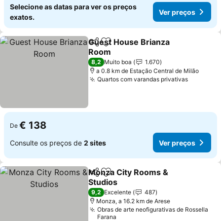
Selecione as datas para ver os preços
Ver preços
exatos.
Guest House Brianza
Partilhar
Adicionar aos favoritos
Room
Ver preços
8,2
Muito boa
1.670
a 0.8 km de Estação Central de Milão
Quartos com varandas privativas
Ver preç
€ 138
De
Consulte os preços de
2 sites
Ver preços
Monza City Rooms &
Partilhar
Adicionar aos favoritos
Studios
Ver preços
9,2
Excelente
487
Monza, a 16.2 km de Arese
Obras de arte neofigurativas de Rossella
Farana