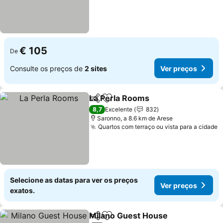
€ 105
De
Consulte os preços de
2 sites
Ver preços
La Perla Rooms
Partilhar
Adicionar aos favoritos
Ver preços
8,7
Excelente
832
Saronno, a 8.6 km de Arese
Quartos com terraço ou vista para a cidade
V
Selecione as datas para ver os preços
Ver preços
exatos.
Milano Guest House
Partilhar
Adicionar aos favoritos
Ver p