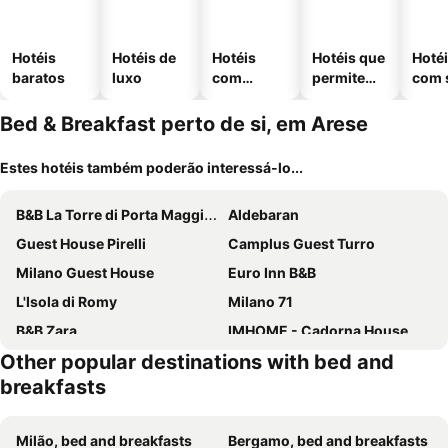
Hotéis
Hotéis de
Hotéis
Hotéis que
Hoté
baratos
luxo
com
permitem
com 
piscinas
animais
Bed & Breakfast perto de si, em Arese
Estes hotéis também poderão interessá-lo...
B&B La Torre di Porta Maggiore
Aldebaran
Guest House Pirelli
Camplus Guest Turro
Milano Guest House
Euro Inn B&B
L'Isola di Romy
Milano 71
B&B Zara
IMHOME - Cadorna House
Other popular destinations with bed and
DreaMilan B&B
VEGA RIBBON
breakfasts
B&B Best Hostel Milano
BED & BREAKFAST SAKURA
Green Ribbon
House Beatrice Milano
Milão, bed and breakfasts
Bergamo, bed and breakfasts
Guest House Brianza Room
BB Tortona