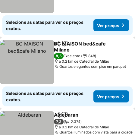
Selecione as datas para ver os preços
Ver preços
exatos.
BC MAISON bed&cafe
Partilhar
Adicionar aos favoritos
Milano
Ver preços
8,5
Excelente
848
a 0.2 km de Catedral de Milão
Quartos elegantes com piso em parquet
Ver
Selecione as datas para ver os preços
Ver preços
exatos.
Aldebaran
Partilhar
Adicionar aos favoritos
Ver preços
7,2
2.374
a 0.2 km de Catedral de Milão
Quartos iluminados com vista para a cidade
V