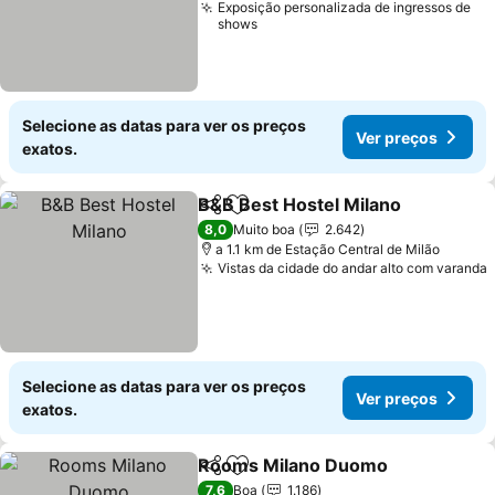
Exposição personalizada de ingressos de
shows
Selecione as datas para ver os preços
Ver preços
exatos.
B&B Best Hostel Milano
Partilhar
Adicionar aos favoritos
Ve
8,0
Muito boa
2.642
a 1.1 km de Estação Central de Milão
Vistas da cidade do andar alto com varanda
Selecione as datas para ver os preços
Ver preços
exatos.
Rooms Milano Duomo
Partilhar
Adicionar aos favoritos
Ver 
7,6
Boa
1.186