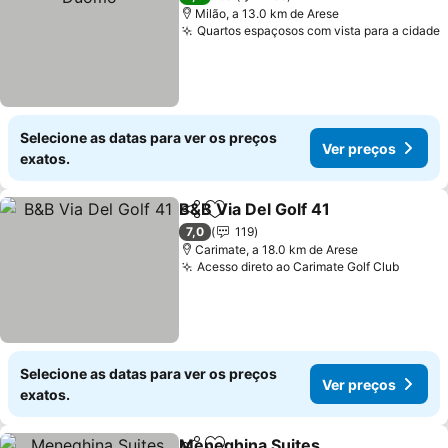
Milão, a 13.0 km de Arese
Quartos espaçosos com vista para a cidade
V
Selecione as datas para ver os preços
Ver preços
exatos.
B&B Via Del Golf 41
Partilhar
Adicionar aos favoritos
Ver pr
7,0
119
Carimate, a 18.0 km de Arese
Acesso direto ao Carimate Golf Club
Ver pr
Selecione as datas para ver os preços
Ver preços
exatos.
Meneghina Suites