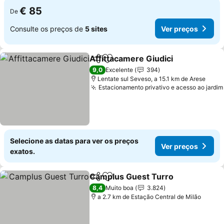
€ 85
De
Consulte os preços de
5 sites
Ver preços
Affittacamere Giudici
Partilhar
Adicionar aos favoritos
Ver 
9,0
Excelente
394
Lentate sul Seveso, a 15.1 km de Arese
Estacionamento privativo e acesso ao jardim
Selecione as datas para ver os preços
Ver preços
exatos.
Camplus Guest Turro
Partilhar
Adicionar aos favoritos
Ver 
8,4
Muito boa
3.824
a 2.7 km de Estação Central de Milão