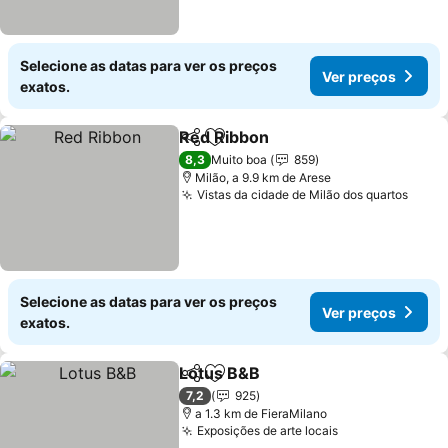
Selecione as datas para ver os preços
Ver preços
exatos.
Red Ribbon
Partilhar
Adicionar aos favoritos
Ver preços
8,3
Muito boa
859
Milão, a 9.9 km de Arese
Vistas da cidade de Milão dos quartos
Ver 
Selecione as datas para ver os preços
Ver preços
exatos.
Lotus B&B
Partilhar
Adicionar aos favoritos
Ver preços
7,2
925
a 1.3 km de FieraMilano
Exposições de arte locais
Ver preços