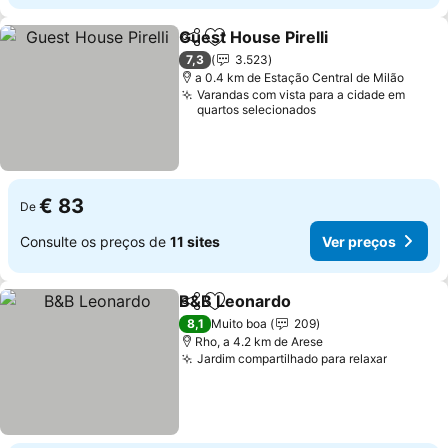
Guest House Pirelli
Partilhar
Adicionar aos favoritos
Ver pr
7,3
3.523
a 0.4 km de Estação Central de Milão
Varandas com vista para a cidade em
quartos selecionados
€ 83
De
Consulte os preços de
11 sites
Ver preços
B&B Leonardo
Partilhar
Adicionar aos favoritos
Ver preços
8,1
Muito boa
209
Rho, a 4.2 km de Arese
Jardim compartilhado para relaxar
Ver pre