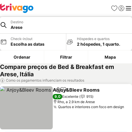
Favoritos
Iniciar
Me
Destino
Arese
Check-in/out
Hóspedes e quartos
Escolha as datas
2 hóspedes, 1 quarto.
Ordenar
Filtrar
Mapa
Compare preços de Bed & Breakfast em
Arese, Itália
Como os pagamentos influenciam os resultados
Anjoy&Bleev Rooms
Partilhar
Adicionar aos favoritos
Ver p
9,0
Excelente
915
Rho, a 2.9 km de Arese
Quartos e interiores com foco em design
Ver