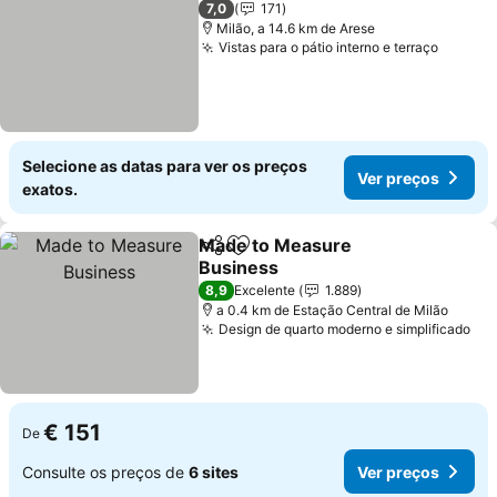
7,0
171
Milão, a 14.6 km de Arese
Vistas para o pátio interno e terraço
Ver pr
Selecione as datas para ver os preços
Ver preços
exatos.
Made to Measure
Partilhar
Adicionar aos favoritos
Business
Ver preços
8,9
Excelente
1.889
a 0.4 km de Estação Central de Milão
Design de quarto moderno e simplificado
Ver
€ 151
De
Consulte os preços de
6 sites
Ver preços