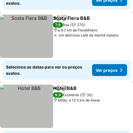
Ver preços
exatos.
Sosta Fiera B&B
Partilhar
Adicionar aos favoritos
Ver preço
7,9
Boa
270
a 9.7 km de FieraMilano
Um delicioso café da manhã italiano
Ver pr
Selecione as datas para ver os preços
Ver preços
exatos.
Hotel B&B
Partilhar
Adicionar aos favoritos
Ver preços
9,0
Excelente
50
Milão, a 12.5 km de Arese