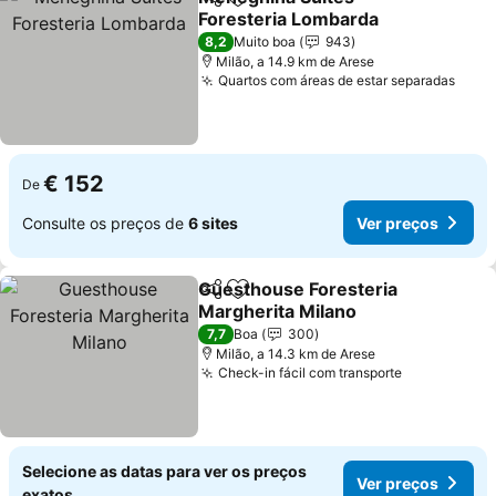
Partilhar
Adicionar aos favoritos
Foresteria Lombarda
Ver preços
8,2
Muito boa
943
Milão, a 14.9 km de Arese
Quartos com áreas de estar separadas
Ver 
€ 152
De
Consulte os preços de
6 sites
Ver preços
Guesthouse Foresteria
Partilhar
Adicionar aos favoritos
Margherita Milano
Ver preços
7,7
Boa
300
Milão, a 14.3 km de Arese
Check-in fácil com transporte
Ver preços
Selecione as datas para ver os preços
Ver preços
exatos.