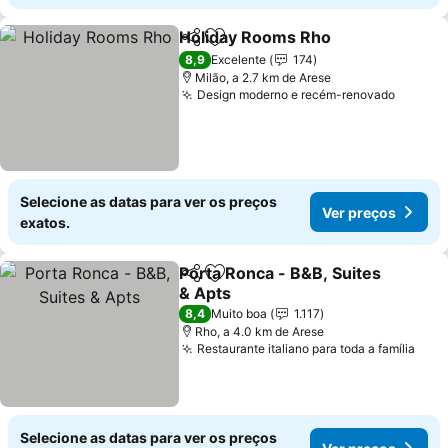
Holiday Rooms Rho
Partilhar
Adicionar aos favoritos
Ver pr
8,9
Excelente
174
Milão, a 2.7 km de Arese
Design moderno e recém-renovado
Ver pr
Selecione as datas para ver os preços
Ver preços
exatos.
Porta Ronca - B&B, Suites
Partilhar
Adicionar aos favoritos
& Apts
Ver preços
8,4
Muito boa
1.117
Rho, a 4.0 km de Arese
Restaurante italiano para toda a família
Ver 
Selecione as datas para ver os preços