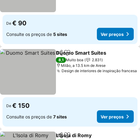
€ 90
De
Consulte os preços de
5 sites
Ver preços
Duomo Smart Suites
Partilhar
Adicionar aos favoritos
Ver p
8,1
Muito boa
2.831
Milão, a 13.5 km de Arese
Design de interiores de inspiração francesa
V
€ 150
De
Consulte os preços de
7 sites
Ver preços
L'Isola di Romy
Partilhar
Adicionar aos favoritos
Ver preços