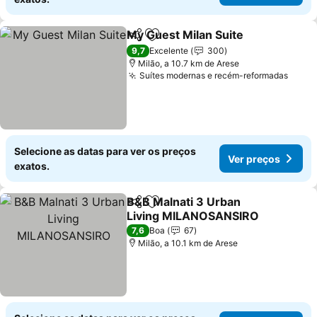
My Guest Milan Suite
Partilhar
Adicionar aos favoritos
Ver 
9,7
Excelente
300
Milão, a 10.7 km de Arese
Suítes modernas e recém-reformadas
Ver p
Selecione as datas para ver os preços
Ver preços
exatos.
B&B Malnati 3 Urban
Partilhar
Adicionar aos favoritos
Living MILANOSANSIRO
Ver preços
7,6
Boa
67
Milão, a 10.1 km de Arese