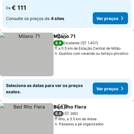
€ 111
De
Consulte os preços de
4 sites
Ver preços
Milano 71
Partilhar
Adicionar aos favoritos
Ver preços
8,9
Excelente
1.407
a 0.5 km de Estação Central de Milão
Quartos com varanda ou terraço privativo
Ve
Selecione as datas para ver os preços
Ver preços
exatos.
Bed Rho Fiera
Partilhar
Adicionar aos favoritos
Ver preços
6,9
260
Rho, a 3.5 km de Arese
Passeios a pé organizados
Ver preços