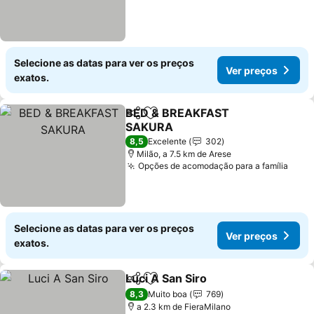
Selecione as datas para ver os preços
Ver preços
exatos.
BED & BREAKFAST
Partilhar
Adicionar aos favoritos
SAKURA
Ver preços
8,5
Excelente
302
Milão, a 7.5 km de Arese
Opções de acomodação para a família
Ver 
Selecione as datas para ver os preços
Ver preços
exatos.
Luci A San Siro
Partilhar
Adicionar aos favoritos
Ver preços
8,3
Muito boa
769
a 2.3 km de FieraMilano