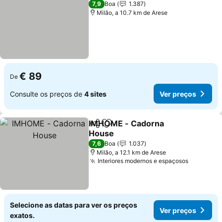
7,9
Boa
1.387
Milão, a 10.7 km de Arese
€ 89
De
Consulte os preços de
4 sites
Ver preços
IMHOME - Cadorna
Partilhar
Adicionar aos favoritos
House
Ver preços
7,6
Boa
1.037
Milão, a 12.1 km de Arese
Interiores modernos e espaçosos
Ver preç
Selecione as datas para ver os preços
Ver preços
exatos.