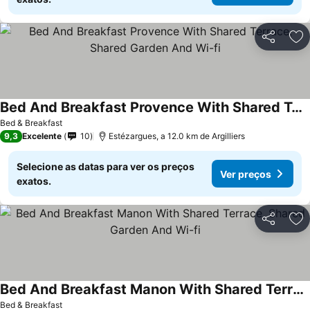
Partilhar
Ad
Bed And Breakfast Provence With Shared Terrace, Shared Garden And Wi-fi
Bed & Breakfast
9,3
Excelente
10
Estézargues, a 12.0 km de Argilliers
Selecione as datas para ver os preços
Ver preços
exatos.
Partilhar
Ad
Bed And Breakfast Manon With Shared Terrace, Shared Garden And Wi-fi
Bed & Breakfast