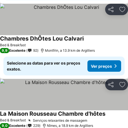
Partilhar
Ad
Chambres DhÔtes Lou Calvari
Bed & Breakfast
9,9
Excelente
92
Montfrin, a 13.9 km de Argilliers
Selecione as datas para ver os preços
Ver preços
exatos.
Partilhar
Ad
La Maison Rousseau Chambre d'hôtes
Bed & Breakfast
Serviços relaxantes de massagem
9,0
Excelente
229
Nîmes, a 18.9 km de Argilliers