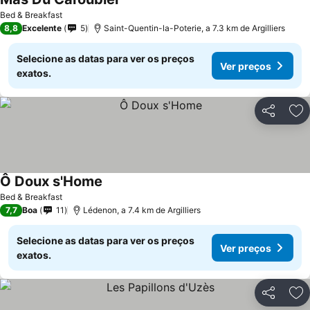
Bed & Breakfast
8,8
Excelente
5
Saint-Quentin-la-Poterie, a 7.3 km de Argilliers
Selecione as datas para ver os preços
Ver preços
exatos.
Partilhar
Ad
Ô Doux s'Home
Bed & Breakfast
7,7
Boa
11
Lédenon, a 7.4 km de Argilliers
Selecione as datas para ver os preços
Ver preços
exatos.
Partilhar
Ad