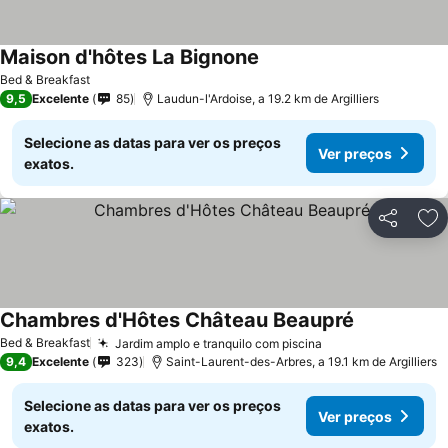
Maison d'hôtes La Bignone
Bed & Breakfast
9,5
Excelente
85
Laudun-l'Ardoise, a 19.2 km de Argilliers
Selecione as datas para ver os preços
Ver preços
exatos.
Partilhar
Ad
Chambres d'Hôtes Château Beaupré
Bed & Breakfast
Jardim amplo e tranquilo com piscina
9,4
Excelente
323
Saint-Laurent-des-Arbres, a 19.1 km de Argilliers
Selecione as datas para ver os preços
Ver preços
exatos.