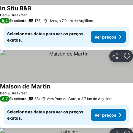
In Situ B&B
Bed & Breakfast
9,4
Excelente
175
Uzès, a 7.0 km de Argilliers
Selecione as datas para ver os preços
Ver preços
exatos.
Partilhar
Ad
Maison de Martin
Bed & Breakfast
8,7
Excelente
58
Vers Pont du Gard, a 2.7 km de Argilliers
Selecione as datas para ver os preços
Ver preços
exatos.