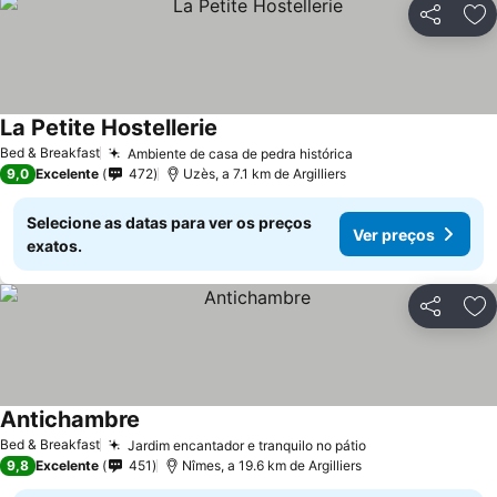
Partilhar
Ad
La Petite Hostellerie
Bed & Breakfast
Ambiente de casa de pedra histórica
9,0
Excelente
472
Uzès, a 7.1 km de Argilliers
Selecione as datas para ver os preços
Ver preços
exatos.
Partilhar
Ad
Antichambre
Bed & Breakfast
Jardim encantador e tranquilo no pátio
9,8
Excelente
451
Nîmes, a 19.6 km de Argilliers