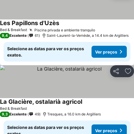
Les Papillons d'Uzès
Bed & Breakfast
Piscina privada e ambiente tranquilo
9,4
Excelente
61
Saint-Laurent-la-Vernède, a 14.4 km de Argilliers
Selecione as datas para ver os preços
Ver preços
exatos.
Partilhar
Ad
La Glacière, ostalarià agricol
Bed & Breakfast
9,3
Excelente
49
Tresques, a 16.0 km de Argilliers
Selecione as datas para ver os preços
Ver preços
exatos.