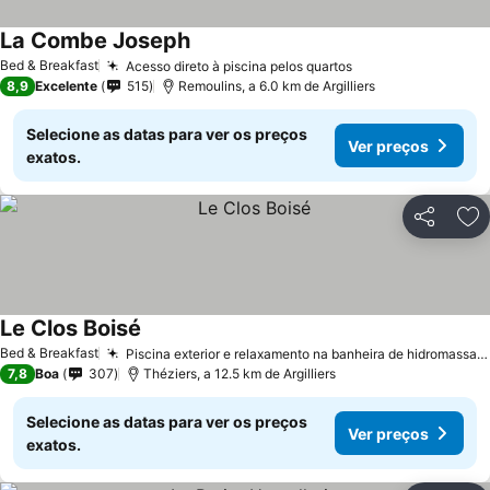
La Combe Joseph
Bed & Breakfast
Acesso direto à piscina pelos quartos
8,9
Excelente
515
Remoulins, a 6.0 km de Argilliers
Selecione as datas para ver os preços
Ver preços
exatos.
Partilhar
Ad
Le Clos Boisé
Bed & Breakfast
Piscina exterior e relaxamento na banheira de hidromassagem
7,8
Boa
307
Théziers, a 12.5 km de Argilliers
Selecione as datas para ver os preços
Ver preços
exatos.