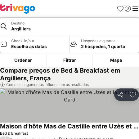
Favoritos
Iniciar
Me
Destino
Argilliers
Check-in/out
Hóspedes e quartos
Escolha as datas
2 hóspedes, 1 quarto.
Ordenar
Filtrar
Mapa
Compare preços de Bed & Breakfast em
Argilliers, França
Como os pagamentos influenciam os resultados
Partilhar
Ad
Maison d'hôte Mas de Castille entre Uzès et le pont du Gard
Bed & Breakfast