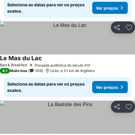
Selecione as datas para ver os preços
Ver preços
exatos.
Partilhar
Ad
Le Mas du Lac
Bed & Breakfast
Pousada autêntica do século XVI
8,1
Muito boa
508
Uzès, a 5.1 km de Argilliers
Selecione as datas para ver os preços
Ver preços
exatos.
Partilhar
Ad