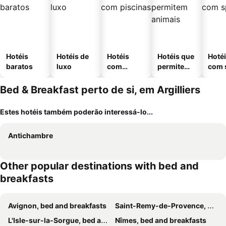
Hotéis
Hotéis de
Hotéis
Hotéis que
Hoté
baratos
luxo
com
permitem
com 
piscinas
animais
Bed & Breakfast perto de si, em Argilliers
Estes hotéis também poderão interessá-lo...
Antichambre
Other popular destinations with bed and
breakfasts
Avignon, bed and breakfasts
Saint-Remy-de-Provence, bed and breakfasts
L'Isle-sur-la-Sorgue, bed and breakfasts
Nîmes, bed and breakfasts