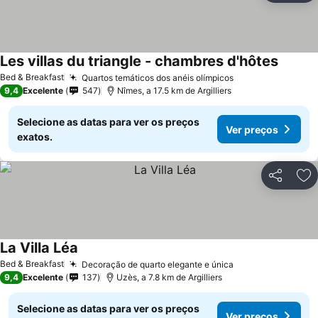
Les villas du triangle - chambres d'hôtes
Bed & Breakfast
Quartos temáticos dos anéis olímpicos
9,4
Excelente
547
Nîmes, a 17.5 km de Argilliers
Selecione as datas para ver os preços
Ver preços
exatos.
Partilhar
Ad
La Villa Léa
Bed & Breakfast
Decoração de quarto elegante e única
9,4
Excelente
137
Uzès, a 7.8 km de Argilliers
Selecione as datas para ver os preços
Ver preços