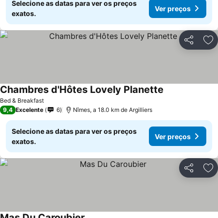
Selecione as datas para ver os preços
Ver preços
exatos.
Partilhar
Ad
Chambres d'Hôtes Lovely Planette
Bed & Breakfast
9,4
Excelente
6
Nîmes, a 18.0 km de Argilliers
Selecione as datas para ver os preços
Ver preços
exatos.
Partilhar
Ad
Mas Du Caroubier