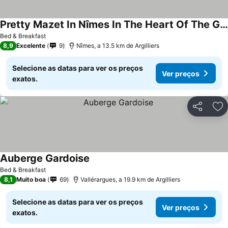
Pretty Mazet In Nîmes In The Heart Of The Garrigue
Bed & Breakfast
8,9
Excelente
9
Nîmes, a 13.5 km de Argilliers
Selecione as datas para ver os preços
Ver preços
exatos.
Partilhar
Ad
Auberge Gardoise
Bed & Breakfast
8,1
Muito boa
69
Vallérargues, a 19.9 km de Argilliers
Selecione as datas para ver os preços
Ver preços
exatos.