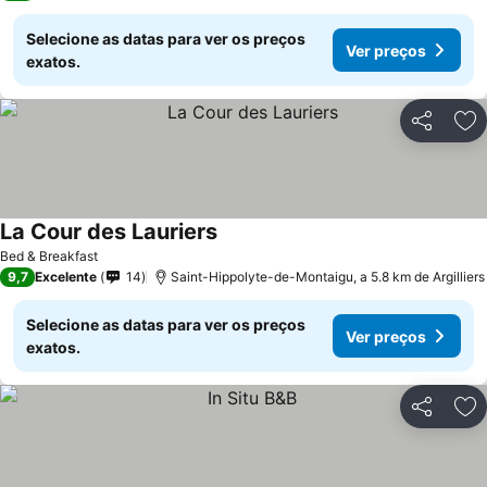
Selecione as datas para ver os preços
Ver preços
exatos.
Partilhar
Ad
La Cour des Lauriers
Bed & Breakfast
9,7
Excelente
14
Saint-Hippolyte-de-Montaigu, a 5.8 km de Argilliers
Selecione as datas para ver os preços
Ver preços
exatos.
Partilhar
Ad