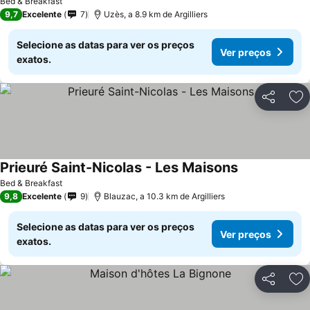
Bed & Breakfast
9,7
Excelente
7
Uzès, a 8.9 km de Argilliers
Selecione as datas para ver os preços
Ver preços
exatos.
Partilhar
Ad
Prieuré Saint-Nicolas - Les Maisons
Bed & Breakfast
9,8
Excelente
9
Blauzac, a 10.3 km de Argilliers
Selecione as datas para ver os preços
Ver preços
exatos.
Partilhar
Ad