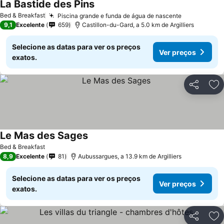
La Bastide des Pins
Bed & Breakfast
Piscina grande e funda de água de nascente
9,1
Excelente
659
Castillon-du-Gard, a 5.0 km de Argilliers
Selecione as datas para ver os preços
Ver preços
exatos.
Partilhar
Ad
Le Mas des Sages
Bed & Breakfast
8,9
Excelente
81
Aubussargues, a 13.9 km de Argilliers
Selecione as datas para ver os preços
Ver preços
exatos.
Partilhar
Ad