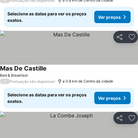
/
a 0.8 km de Centro da cidade
Pontuação não disponível
Selecione as datas para ver os preços
Ver preços
exatos.
Partilhar
Ad
Mas De Castille
Bed & Breakfast
/
a 0.8 km de Centro da cidade
Pontuação não disponível
Selecione as datas para ver os preços
Ver preços
exatos.
Partilhar
Ad