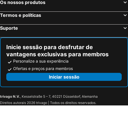
Castillon-du-Gard, bed and breakfasts
Saint-Didier, bed and breakfasts
Os nossos produtos
Saint-Paul-Trois-Châteaux, bed and breakfasts
Rasteau, bed and breakfasts
Termos e políticas
Saint-Jean-de-Valériscle, bed and breakfasts
Saint-Saturnin-les-Avignon, bed and breakfasts
Aimargues, bed and breakfasts
Marsillargues, bed and breakfasts
Suporte
Bédarrides, bed and breakfasts
Courthézon, bed and breakfasts
Inicie sessão para desfrutar de
vantagens exclusivas para membros
Personalize a sua experiência
Ofertas e preços para membros
Iniciar sessão
trivago N.V.
, Kesselstraße 5 – 7, 40221 Düsseldorf, Alemanha
Direitos autorais 2026 trivago | Todos os direitos reservados.