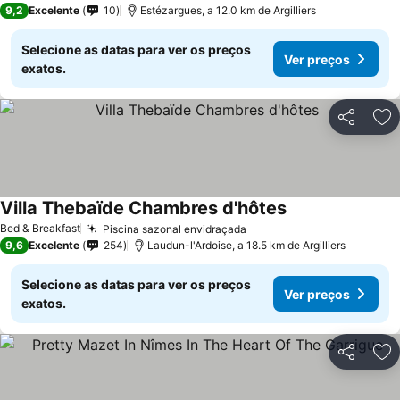
9,2
Excelente
10
Estézargues, a 12.0 km de Argilliers
Selecione as datas para ver os preços
Ver preços
exatos.
Partilhar
Ad
Villa Thebaïde Chambres d'hôtes
Bed & Breakfast
Piscina sazonal envidraçada
9,6
Excelente
254
Laudun-l'Ardoise, a 18.5 km de Argilliers
Selecione as datas para ver os preços
Ver preços
exatos.
Partilhar
Ad