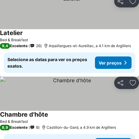
Partilhar
Ad
Latelier
Bed & Breakfast
9,4
Excelente
26
Arpaillargues-et-Aureillac, a 4.1 km de Argilliers
Selecione as datas para ver os preços
Ver preços
exatos.
Partilhar
Ad
Chambre d'hôte
Bed & Breakfast
8,9
Excelente
8
Castillon-du-Gard, a 4.9 km de Argilliers