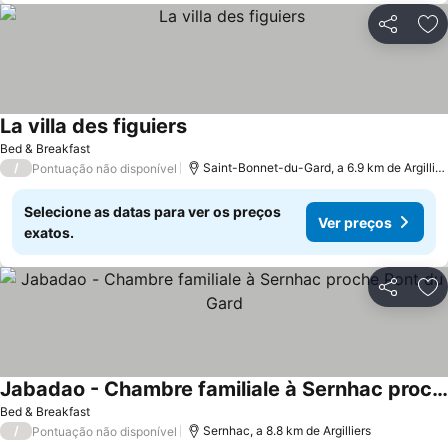
Partilhar
Ad
La villa des figuiers
Bed & Breakfast
/
Saint-Bonnet-du-Gard, a 6.9 km de Argilliers
Pontuação não disponível
Selecione as datas para ver os preços
Ver preços
exatos.
Partilhar
Ad
Jabadao - Chambre familiale à Sernhac proche Pont du Gard
Bed & Breakfast
/
Sernhac, a 8.8 km de Argilliers
Pontuação não disponível