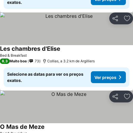
exatos.
Partilhar
Ad
Les chambres d'Elise
Bed & Breakfast
8,3
Muito boa
73
Collias, a 3.2 km de Argilliers
Selecione as datas para ver os preços
Ver preços
exatos.
Partilhar
Ad
O Mas de Meze