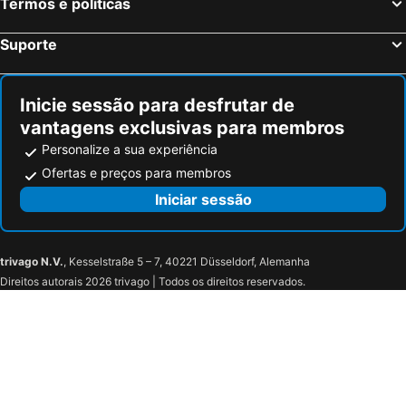
Termos e políticas
Le Paradou, bed and breakfasts
Laudun-l'Ardoise, bed and breakfasts
Le Cailar, bed and breakfasts
Maillane, bed and breakfasts
Suporte
Roquemaure, bed and breakfasts
Rognonas, bed and breakfasts
Inicie sessão para desfrutar de
vantagens exclusivas para membros
Personalize a sua experiência
Ofertas e preços para membros
Iniciar sessão
trivago N.V.
, Kesselstraße 5 – 7, 40221 Düsseldorf, Alemanha
Direitos autorais 2026 trivago | Todos os direitos reservados.