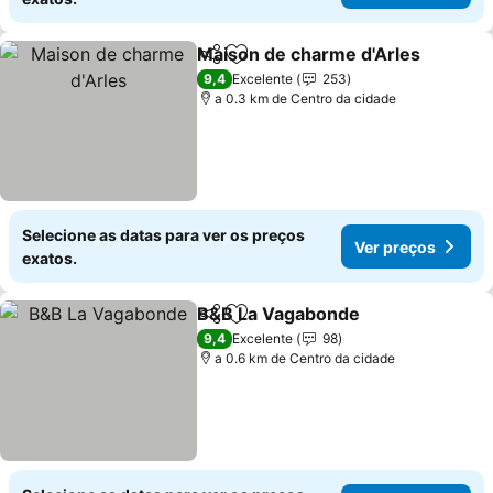
Maison de charme d'Arles
Partilhar
Adicionar aos favoritos
9,4
Excelente
253
a 0.3 km de Centro da cidade
Selecione as datas para ver os preços
Ver preços
exatos.
B&B La Vagabonde
Partilhar
Adicionar aos favoritos
Ver pre
9,4
Excelente
98
a 0.6 km de Centro da cidade