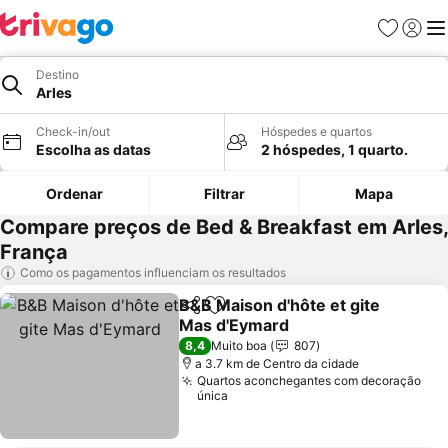
Favoritos
Iniciar
Me
Destino
Arles
Check-in/out
Hóspedes e quartos
Escolha as datas
2 hóspedes, 1 quarto.
Ordenar
Filtrar
Mapa
Compare preços de Bed & Breakfast em Arles,
França
Como os pagamentos influenciam os resultados
B&B Maison d'hôte et gite
Partilhar
Adicionar aos favoritos
Mas d'Eymard
Ver preços
8,4
Muito boa
807
a 3.7 km de Centro da cidade
Quartos aconchegantes com decoração
única