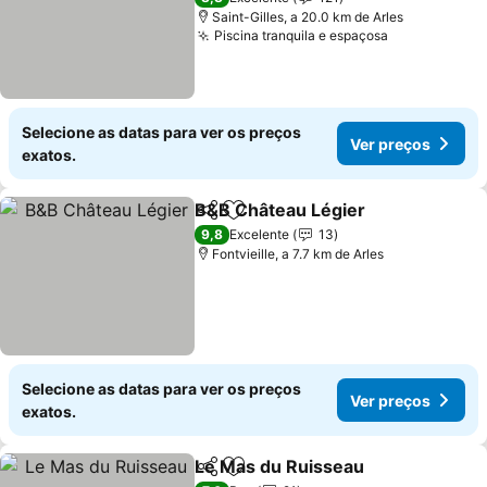
Saint-Gilles, a 20.0 km de Arles
Piscina tranquila e espaçosa
Ver preços
Selecione as datas para ver os preços
Ver preços
exatos.
B&B Château Légier
Partilhar
Adicionar aos favoritos
Ver p
9,8
Excelente
13
Fontvieille, a 7.7 km de Arles
Selecione as datas para ver os preços
Ver preços
exatos.
Le Mas du Ruisseau
Partilhar
Adicionar aos favoritos
Ver pr