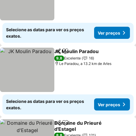
Selecione as datas para ver os preços
Ver preços
exatos.
JK Moulin Paradou
Partilhar
Adicionar aos favoritos
Ver pre
9,8
Excelente
16
Le Paradou, a 13.2 km de Arles
Selecione as datas para ver os preços
Ver preços
exatos.
Domaine du Prieuré
Partilhar
Adicionar aos favoritos
d'Estagel
Ver preços
8,8
Excelente
121