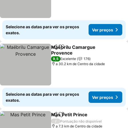
Selecione as datas para ver os preços
Ver preços
exatos.
Maébrilu Camargue
Partilhar
Adicionar aos favoritos
Provence
Ver preços
9,5
Excelente
176
a 30.2 km de Centro da cidade
Selecione as datas para ver os preços
Ver preços
exatos.
Mas Petit Prince
Partilhar
Adicionar aos favoritos
Ver preço
/
Pontuação não disponível
a 7.3 km de Centro da cidade