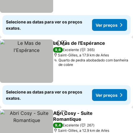
Selecione as datas para ver os preços
Ver preços
exatos.
Le Mas de l'Espérance
Partilhar
Adicionar aos favoritos
Ver
9,6
Excelente
365
Saint-Gilles, a 17.9 km de Arles
Quarto de pedra abobadado com banheira
de cobre
Selecione as datas para ver os preços
Ver preços
exatos.
Abri Cosy - Suite
Partilhar
Adicionar aos favoritos
Romantique
Ver preços
9,4
Excelente
267
Saint-Gilles, a 12.9 km de Arles