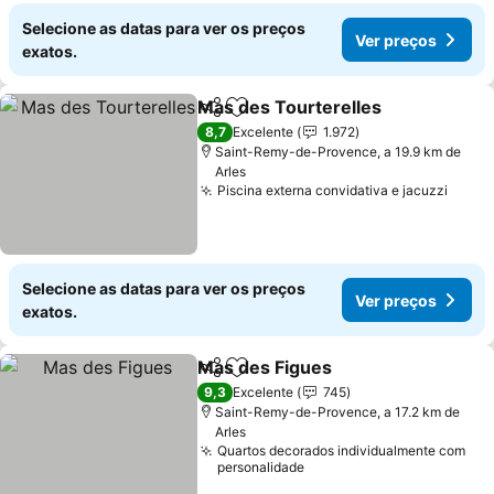
Selecione as datas para ver os preços
Ver preços
exatos.
Mas des Tourterelles
Partilhar
Adicionar aos favoritos
Ver 
8,7
Excelente
1.972
Saint-Remy-de-Provence, a 19.9 km de
Arles
Piscina externa convidativa e jacuzzi
Ver p
Selecione as datas para ver os preços
Ver preços
exatos.
Mas des Figues
Partilhar
Adicionar aos favoritos
Ver preços
9,3
Excelente
745
Saint-Remy-de-Provence, a 17.2 km de
Arles
Quartos decorados individualmente com
personalidade