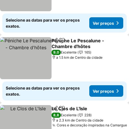
Selecione as datas para ver os preços
Ver preços
exatos.
Péniche Le Pescalune -
Partilhar
Adicionar aos favoritos
Chambre d'hôtes
Ver preços
9,0
Excelente
165
a 1.5 km de Centro da cidade
Selecione as datas para ver os preços
Ver preços
exatos.
Le Clos de L'Isle
Partilhar
Adicionar aos favoritos
Ver preço
8,8
Excelente
228
a 2.3 km de Centro da cidade
Cores e decoração inspiradas na Camargue