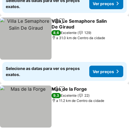
Selecione as datas para ver os preços
Ver preços
exatos.
Villa Le Semaphore Salin
Partilhar
Adicionar aos favoritos
De Giraud
Ver preços
8,6
Excelente
129
a 31.0 km de Centro da cidade
Selecione as datas para ver os preços
Ver preços
exatos.
Mas de la Forge
Partilhar
Adicionar aos favoritos
Ver preços
9,3
Excelente
22
a 11.2 km de Centro da cidade