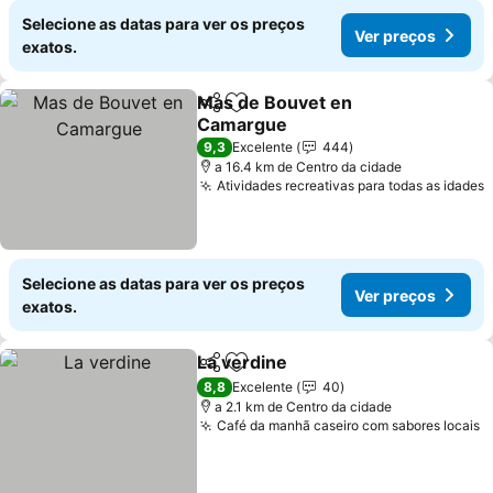
Selecione as datas para ver os preços
Ver preços
exatos.
Mas de Bouvet en
Partilhar
Adicionar aos favoritos
Camargue
Ver preços
9,3
Excelente
444
a 16.4 km de Centro da cidade
Atividades recreativas para todas as idades
V
Selecione as datas para ver os preços
Ver preços
exatos.
La verdine
Partilhar
Adicionar aos favoritos
Ver preços
8,8
Excelente
40
a 2.1 km de Centro da cidade
Café da manhã caseiro com sabores locais
V