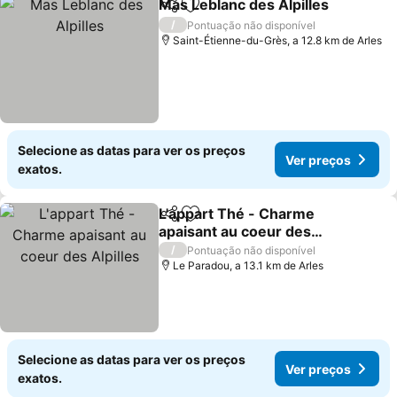
Mas Leblanc des Alpilles
Partilhar
Adicionar aos favoritos
V
/
Pontuação não disponível
Saint-Étienne-du-Grès, a 12.8 km de Arles
Selecione as datas para ver os preços
Ver preços
exatos.
L'appart Thé - Charme
Partilhar
Adicionar aos favoritos
apaisant au coeur des
Alpilles
Ver preços
/
Pontuação não disponível
Le Paradou, a 13.1 km de Arles
Selecione as datas para ver os preços
Ver preços
exatos.