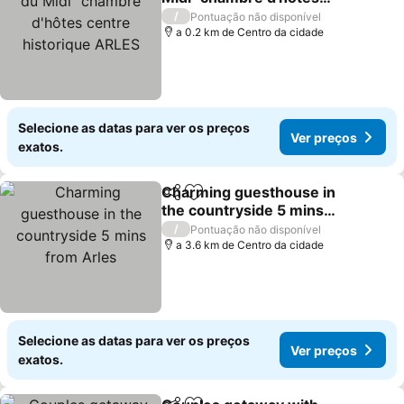
centre historique ARLES
Ver preços
/
Pontuação não disponível
a 0.2 km de Centro da cidade
Selecione as datas para ver os preços
Ver preços
exatos.
Charming guesthouse in
Partilhar
Adicionar aos favoritos
the countryside 5 mins
from Arles
Ver preços
/
Pontuação não disponível
a 3.6 km de Centro da cidade
Selecione as datas para ver os preços
Ver preços
exatos.