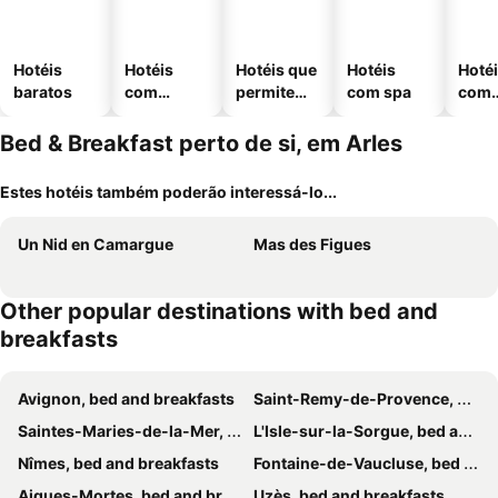
Hotéis
Hotéis
Hotéis que
Hotéis
Hoté
baratos
com
permitem
com spa
com
piscinas
animais
esta
ment
Bed & Breakfast perto de si, em Arles
Estes hotéis também poderão interessá-lo...
Un Nid en Camargue
Mas des Figues
Other popular destinations with bed and
breakfasts
Avignon, bed and breakfasts
Saint-Remy-de-Provence, bed and breakfasts
Saintes-Maries-de-la-Mer, bed and breakfasts
L'Isle-sur-la-Sorgue, bed and breakfasts
Nîmes, bed and breakfasts
Fontaine-de-Vaucluse, bed and breakfasts
Aigues-Mortes, bed and breakfasts
Uzès, bed and breakfasts