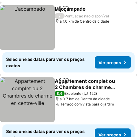
L'accampado
Partilhar
Adicionar aos favoritos
Ver preços
/
Pontuação não disponível
a 1.0 km de Centro da cidade
Selecione as datas para ver os preços
Ver preços
exatos.
Appartement complet ou
Partilhar
Adicionar aos favoritos
2 Chambres de charme
en centre-ville
Ver preços
8,6
Excelente
122
a 0.7 km de Centro da cidade
Terraço com vista para o jardim
Ver preço
Selecione as datas para ver os preços
Ver preços