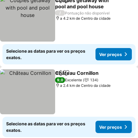
Couples getaway with
Partilhar
Adicionar aos favoritos
pool and pool house
Ver preços
/
Pontuação não disponível
a 4.2 km de Centro da cidade
Selecione as datas para ver os preços
Ver preços
exatos.
Château Cornillon
Partilhar
Adicionar aos favoritos
Ver pre
9,0
Excelente
134
a 2.4 km de Centro da cidade
Selecione as datas para ver os preços
Ver preços
exatos.