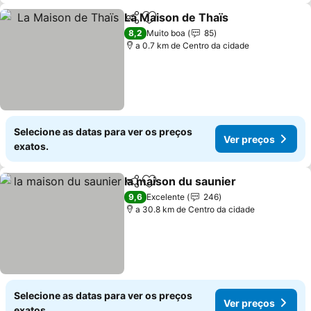
La Maison de Thaïs
Partilhar
Adicionar aos favoritos
Ver pr
8,2
Muito boa
85
a 0.7 km de Centro da cidade
Selecione as datas para ver os preços
Ver preços
exatos.
la maison du saunier
Partilhar
Adicionar aos favoritos
Ver p
9,6
Excelente
246
a 30.8 km de Centro da cidade
Selecione as datas para ver os preços
Ver preços
exatos.