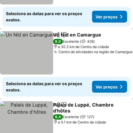
Selecione as datas para ver os preços
Ver preços
exatos.
Un Nid en Camargue
Partilhar
Adicionar aos favoritos
Ver p
9,0
Excelente
426
a 30.2 km de Centro da cidade
Centro de atividades na região de Camargue
Selecione as datas para ver os preços
Ver preços
exatos.
Palais de Luppé, Chambre
Partilhar
Adicionar aos favoritos
d'hôtes
Ver preços
9,4
Excelente
127
a 0.1 km de Centro da cidade