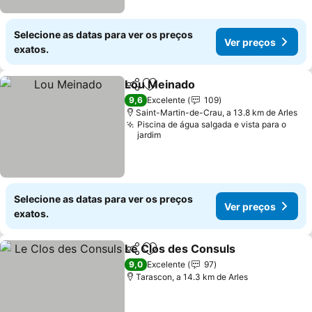
Selecione as datas para ver os preços
Ver preços
exatos.
Lou Meinado
Partilhar
Adicionar aos favoritos
Ver preços
9,6
Excelente
109
Saint-Martin-de-Crau, a 13.8 km de Arles
Piscina de água salgada e vista para o
jardim
Selecione as datas para ver os preços
Ver preços
exatos.
Le Clos des Consuls
Partilhar
Adicionar aos favoritos
Ver p
9,0
Excelente
97
Tarascon, a 14.3 km de Arles