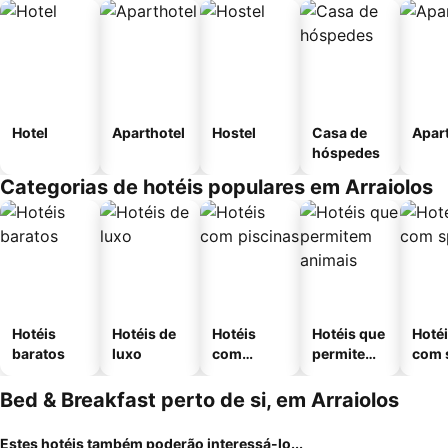
Hotel
Aparthotel
Hostel
Casa de
Apar
hóspedes
Categorias de hotéis populares em Arraiolos
Hotéis
Hotéis de
Hotéis
Hotéis que
Hoté
baratos
luxo
com
permitem
com 
piscinas
animais
Bed & Breakfast perto de si, em Arraiolos
Estes hotéis também poderão interessá-lo...