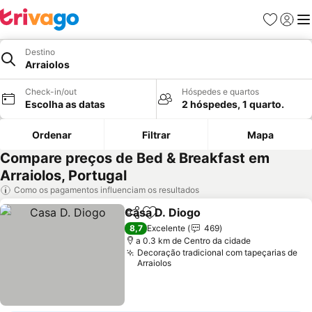
Favoritos
Iniciar
Me
Destino
Arraiolos
Check-in/out
Hóspedes e quartos
Escolha as datas
2 hóspedes, 1 quarto.
Ordenar
Filtrar
Mapa
Compare preços de Bed & Breakfast em
Arraiolos, Portugal
Como os pagamentos influenciam os resultados
Casa D. Diogo
Partilhar
Adicionar aos favoritos
Ver preços
8,7
Excelente
469
a 0.3 km de Centro da cidade
Decoração tradicional com tapeçarias de
Arraiolos