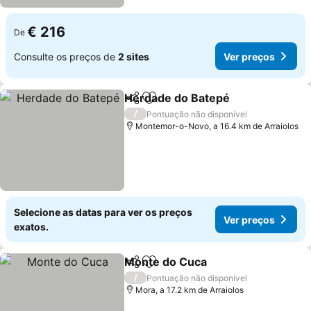
€ 216
De
Consulte os preços de
2 sites
Ver preços
Herdade do Batepé
Partilhar
Adicionar aos favoritos
Ver pr
/
Pontuação não disponível
Montemor-o-Novo, a 16.4 km de Arraiolos
Selecione as datas para ver os preços
Ver preços
exatos.
Monte do Cuca
Partilhar
Adicionar aos favoritos
Ver preços
/
Pontuação não disponível
Mora, a 17.2 km de Arraiolos