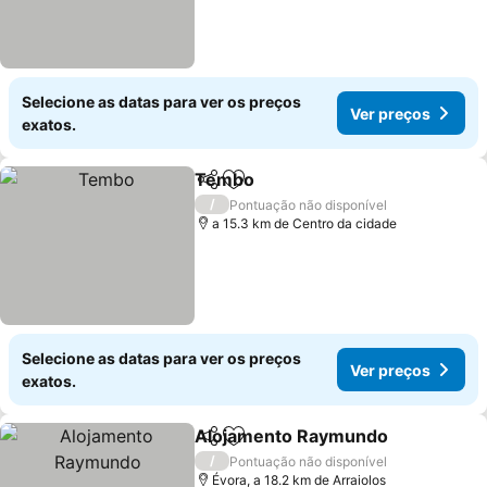
Selecione as datas para ver os preços
Ver preços
exatos.
Tembo
Partilhar
Adicionar aos favoritos
Ver preços
/
Pontuação não disponível
a 15.3 km de Centro da cidade
Selecione as datas para ver os preços
Ver preços
exatos.
Alojamento Raymundo
Partilhar
Adicionar aos favoritos
Ver
/
Pontuação não disponível
Évora, a 18.2 km de Arraiolos