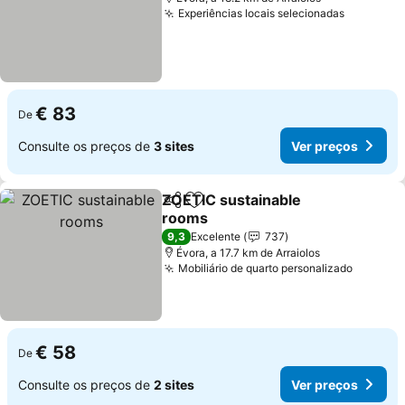
Experiências locais selecionadas
Ver preç
€ 83
De
Consulte os preços de
3 sites
Ver preços
ZOETIC sustainable
Partilhar
Adicionar aos favoritos
rooms
Ver preços
9,3
Excelente
737
Évora, a 17.7 km de Arraiolos
Mobiliário de quarto personalizado
Ver pre
€ 58
De
Consulte os preços de
2 sites
Ver preços