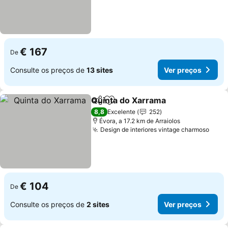
€ 167
De
Consulte os preços de
13 sites
Ver preços
Quinta do Xarrama
Partilhar
Adicionar aos favoritos
Ver pre
8,8
Excelente
252
Évora, a 17.2 km de Arraiolos
Design de interiores vintage charmoso
Ver 
€ 104
De
Consulte os preços de
2 sites
Ver preços