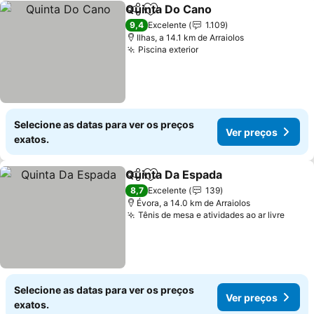
Quinta Do Cano
Partilhar
Adicionar aos favoritos
Ver preços
9,4
Excelente
1.109
Ilhas, a 14.1 km de Arraiolos
Piscina exterior
Ver preços
Selecione as datas para ver os preços
Ver preços
exatos.
Quinta Da Espada
Partilhar
Adicionar aos favoritos
Ver preç
8,7
Excelente
139
Évora, a 14.0 km de Arraiolos
Tênis de mesa e atividades ao ar livre
Ver p
Selecione as datas para ver os preços
Ver preços
exatos.