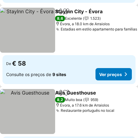
StayInn City - Évora
Partilhar
Adicionar aos favoritos
Ver pr
8,6
Excelente
1.523
Évora, a 18.0 km de Arraiolos
Estadias em estilo apartamento para famílias
€ 58
De
Consulte os preços de
9 sites
Ver preços
Avis Guesthouse
Partilhar
Adicionar aos favoritos
Ver preç
8,2
Muito boa
959
Évora, a 17.6 km de Arraiolos
Restaurante português no local
Ver preço