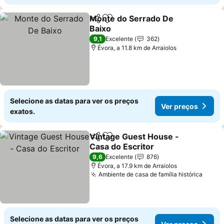
Monte do Serrado De
Partilhar
Adicionar aos favoritos
Baixo
Ver preços
9,1
Excelente
362
Évora, a 11.8 km de Arraiolos
Selecione as datas para ver os preços
Ver preços
exatos.
Vintage Guest House -
Partilhar
Adicionar aos favoritos
Casa do Escritor
Ver preços
9,6
Excelente
876
Évora, a 17.9 km de Arraiolos
Ambiente de casa de família histórica
Ver p
Selecione as datas para ver os preços