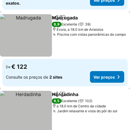
Ver preços
exatos.
Madrugada
Partilhar
Adicionar aos favoritos
Ver preços
8,9
Excelente
39
Évora, a 18.0 km de Arraiolos
Piscina com vistas panorâmicas do campo
V
€ 122
De
Consulte os preços de
2 sites
Ver preços
Herdadinha
Partilhar
Adicionar aos favoritos
Ver preços
9,5
Excelente
102
a 18.0 km de Centro da cidade
Jardim relaxante e vista do pôr do sol
Ver p