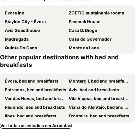
Evora Inn
ZOETIC sustainable rooms
StayInn City - Évora
Peacock House
Avis Guesthouse
Casa D. Diogo
Madrugada
Casa do Governador
Quinta Do Cano
Monte da Lapa
Other popular destinations with bed and
Quinta do Xarrama
Herdadinha
breakfasts
Monte do Serrado De Baixo
Quinta Da Espada
Vintage Guest House - Casa do Escritor
Alojamento Raymundo
Évora, bed and breakfasts
Montargil, bed and breakfasts
Herdadinha
Herdade da Amendoeira
Estremoz, bed and breakfasts
Avis, bed and breakfasts
Herdade do Batepé
Monte do Cuca
Vendas Novas, bed and breakfasts
Vila Viçosa, bed and breakfasts
Redondo, bed and breakfasts
Viana do Alentejo, bed and breakfasts
Ilhas, bed and breakfasts
Fronteira, bed and breakfasts
Sousel, bed and breakfasts
Montemor-o-Novo, bed and breakfasts
Ver todas as estadias em Arraiolos
Alcáçovas, bed and breakfasts