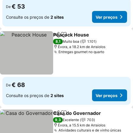
€ 53
De
Consulte os preços de
2 sites
Ver preços
Peacock House
Partilhar
Adicionar aos favoritos
Ver preços
8,1
Muito boa
1.101
Évora, a 18.2 km de Arraiolos
Entregas gourmet no quarto
Ver preços
€ 68
De
Consulte os preços de
2 sites
Ver preços
Casa do Governador
Partilhar
Adicionar aos favoritos
Ver p
9,3
Excelente
703
Évora, a 15.5 km de Arraiolos
Atividades culturais e de vinho únicas
Ver 