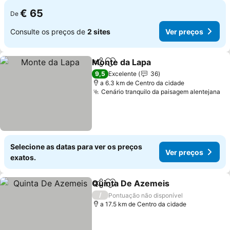
€ 65
De
Consulte os preços de
2 sites
Ver preços
Monte da Lapa
Partilhar
Adicionar aos favoritos
Ver preços
9,5
Excelente
36
a 6.3 km de Centro da cidade
Cenário tranquilo da paisagem alentejana
Ve
Selecione as datas para ver os preços
Ver preços
exatos.
Quinta De Azemeis
Partilhar
Adicionar aos favoritos
Ver pr
/
Pontuação não disponível
a 17.5 km de Centro da cidade