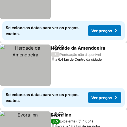
Selecione as datas para ver os preços
Ver preços
exatos.
Herdade da Amendoeira
Partilhar
Adicionar aos favoritos
V
/
Pontuação não disponível
a 6.4 km de Centro da cidade
Selecione as datas para ver os preços
Ver preços
exatos.
Evora Inn
Partilhar
Adicionar aos favoritos
Ver preços
8,5
Excelente
1.054
Évora, a 18.2 km de Arraiolos