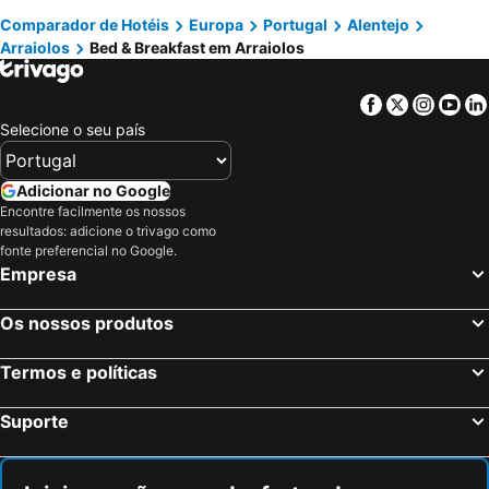
Comparador de Hotéis
Europa
Portugal
Alentejo
Arraiolos
Bed & Breakfast em Arraiolos
Facebook
Twitter
Insta
Yo
Selecione o seu país
Adicionar no Google
Encontre facilmente os nossos
resultados: adicione o trivago como
fonte preferencial no Google.
Empresa
Os nossos produtos
Termos e políticas
Suporte