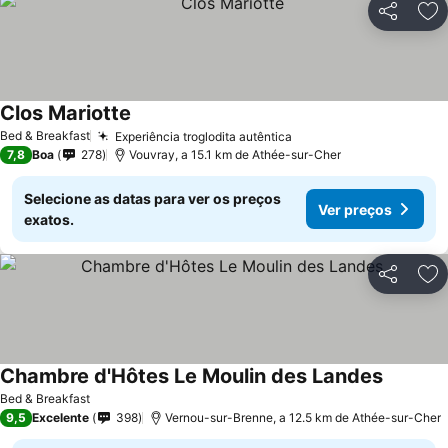
Partilhar
Ad
Clos Mariotte
Ver preços
Bed & Breakfast
Experiência troglodita autêntica
Ver preços
7,8
Boa
278
Vouvray, a 15.1 km de Athée-sur-Cher
Selecione as datas para ver os preços
Ver preços
exatos.
Partilhar
Ad
Chambre d'Hôtes Le Moulin des Landes
Ver preç
Bed & Breakfast
9,5
Excelente
398
Vernou-sur-Brenne, a 12.5 km de Athée-sur-Cher