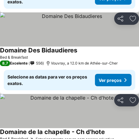
exatos.
Partilhar
Ad
Domaine Des Bidaudieres
Ver preços
Bed & Breakfast
8,7
Excelente
556
Vouvray, a 12.0 km de Athée-sur-Cher
Selecione as datas para ver os preços
Ver preços
exatos.
Partilhar
Ad
Domaine de la chapelle - Ch d'hote
Ver preços
Bed & Breakfast