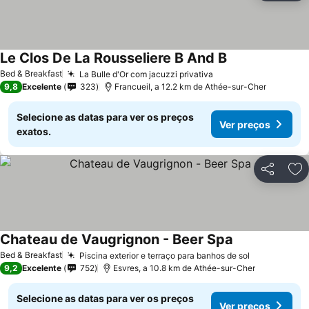
Le Clos De La Rousseliere B And B
Ver preços
Bed & Breakfast
La Bulle d'Or com jacuzzi privativa
Ver preços
9,8
Excelente
323
Francueil, a 12.2 km de Athée-sur-Cher
Selecione as datas para ver os preços
Ver preços
exatos.
Partilhar
Ad
Chateau de Vaugrignon - Beer Spa
Ver preços
Bed & Breakfast
Piscina exterior e terraço para banhos de sol
Ver preços
9,2
Excelente
752
Esvres, a 10.8 km de Athée-sur-Cher
Selecione as datas para ver os preços
Ver preços