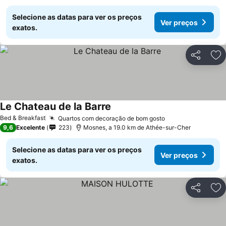
Selecione as datas para ver os preços
Ver preços
exatos.
Partilhar
Ad
Le Chateau de la Barre
Ver preços
Bed & Breakfast
Quartos com decoração de bom gosto
Ver preços
9,6
Excelente
223
Mosnes, a 19.0 km de Athée-sur-Cher
Selecione as datas para ver os preços
Ver preços
exatos.
Partilhar
Ad