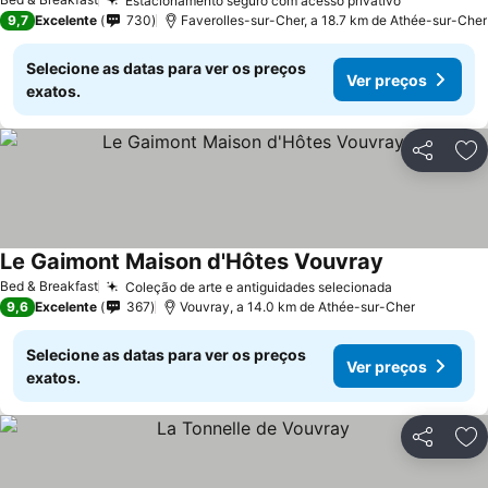
Estacionamento seguro com acesso privativo
Ver preço
9,7
Excelente
730
Faverolles-sur-Cher, a 18.7 km de Athée-sur-Cher
Selecione as datas para ver os preços
Ver preços
exatos.
Partilhar
Ad
Le Gaimont Maison d'Hôtes Vouvray
Ver preços
Bed & Breakfast
Coleção de arte e antiguidades selecionada
Ver preços
9,6
Excelente
367
Vouvray, a 14.0 km de Athée-sur-Cher
Selecione as datas para ver os preços
Ver preços
exatos.
Partilhar
Ad