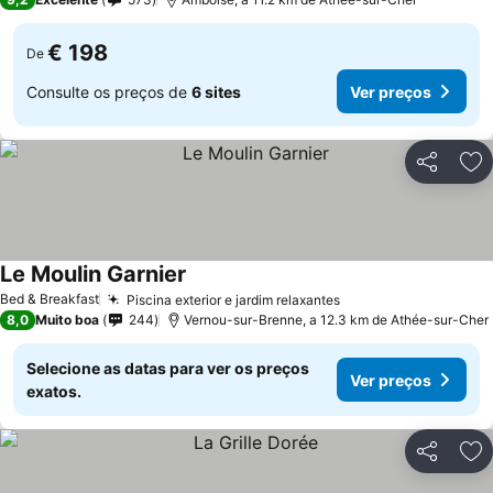
€ 198
De
Consulte os preços de
6 sites
Ver preços
Partilhar
Ad
Le Moulin Garnier
Ver preços
Bed & Breakfast
Piscina exterior e jardim relaxantes
Ver preços
8,0
Muito boa
244
Vernou-sur-Brenne, a 12.3 km de Athée-sur-Cher
Selecione as datas para ver os preços
Ver preços
exatos.
Partilhar
Ad