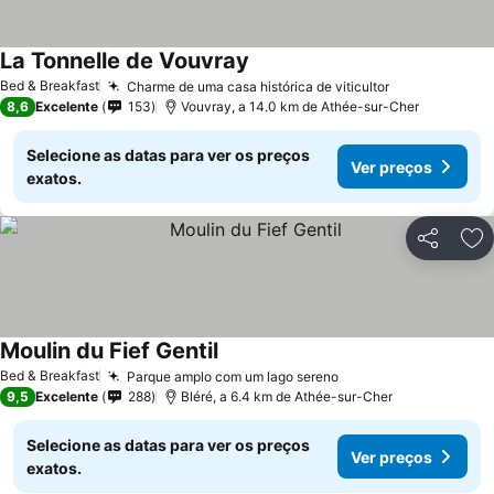
La Tonnelle de Vouvray
Ver preços
Bed & Breakfast
Charme de uma casa histórica de viticultor
Ver preços
8,6
Excelente
153
Vouvray, a 14.0 km de Athée-sur-Cher
Selecione as datas para ver os preços
Ver preços
exatos.
Partilhar
Ad
Moulin du Fief Gentil
Ver preços
Bed & Breakfast
Parque amplo com um lago sereno
Ver preços
9,5
Excelente
288
Bléré, a 6.4 km de Athée-sur-Cher
Selecione as datas para ver os preços
Ver preços
exatos.