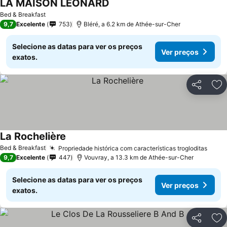
LA MAISON LEONARD
Ver preços
Bed & Breakfast
9,7
Excelente
753
Bléré, a 6.2 km de Athée-sur-Cher
Selecione as datas para ver os preços
Ver preços
exatos.
Partilhar
Ad
La Rochelière
Ver preços
Bed & Breakfast
Propriedade histórica com características trogloditas
Ver 
9,7
Excelente
447
Vouvray, a 13.3 km de Athée-sur-Cher
Selecione as datas para ver os preços
Ver preços
exatos.
Partilhar
Ad