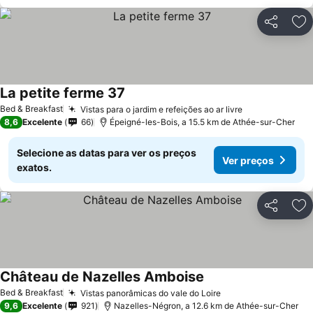
Partilhar
Ad
La petite ferme 37
Ver preços
Bed & Breakfast
Vistas para o jardim e refeições ao ar livre
Ver preços
8,6
Excelente
66
Épeigné-les-Bois, a 15.5 km de Athée-sur-Cher
Selecione as datas para ver os preços
Ver preços
exatos.
Partilhar
Ad
Château de Nazelles Amboise
Ver preços
Bed & Breakfast
Vistas panorâmicas do vale do Loire
Ver preços
9,6
Excelente
921
Nazelles-Négron, a 12.6 km de Athée-sur-Cher