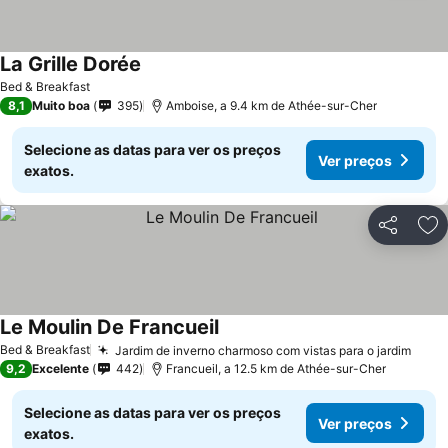
La Grille Dorée
Ver preços
Bed & Breakfast
8,1
Muito boa
395
Amboise, a 9.4 km de Athée-sur-Cher
Selecione as datas para ver os preços
Ver preços
exatos.
Partilhar
Ad
Le Moulin De Francueil
Ver preços
Bed & Breakfast
Jardim de inverno charmoso com vistas para o jardim
Ver 
9,2
Excelente
442
Francueil, a 12.5 km de Athée-sur-Cher
Selecione as datas para ver os preços
Ver preços
exatos.