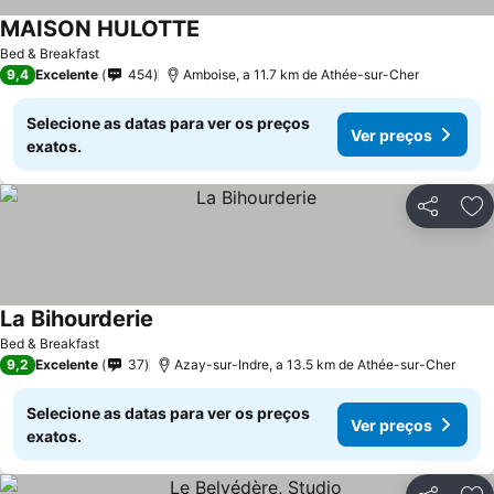
MAISON HULOTTE
Ver preços
Bed & Breakfast
9,4
Excelente
454
Amboise, a 11.7 km de Athée-sur-Cher
Selecione as datas para ver os preços
Ver preços
exatos.
Partilhar
Ad
La Bihourderie
Ver preços
Bed & Breakfast
9,2
Excelente
37
Azay-sur-Indre, a 13.5 km de Athée-sur-Cher
Selecione as datas para ver os preços
Ver preços
exatos.