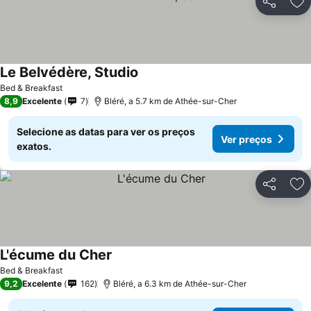
Partilhar
Ad
Le Belvédère, Studio
Ver preços
Bed & Breakfast
8,9
Excelente
7
Bléré, a 5.7 km de Athée-sur-Cher
Selecione as datas para ver os preços
Ver preços
exatos.
Partilhar
Ad
L'écume du Cher
Ver preços
Bed & Breakfast
9,2
Excelente
162
Bléré, a 6.3 km de Athée-sur-Cher