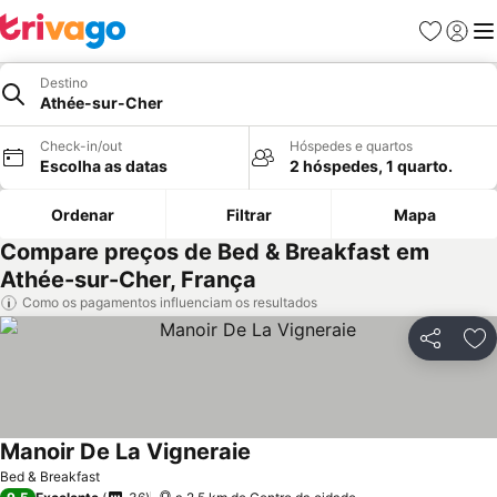
Favoritos
Iniciar
Me
Destino
Athée-sur-Cher
Check-in/out
Hóspedes e quartos
Escolha as datas
2 hóspedes, 1 quarto.
Ordenar
Filtrar
Mapa
Compare preços de Bed & Breakfast em
Athée-sur-Cher, França
Como os pagamentos influenciam os resultados
Partilhar
Ad
Manoir De La Vigneraie
Ver preços
Bed & Breakfast