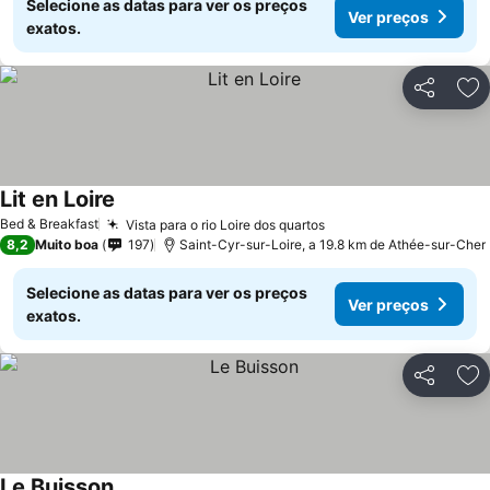
Selecione as datas para ver os preços
Ver preços
exatos.
Partilhar
Ad
Lit en Loire
Ver preços
Bed & Breakfast
Vista para o rio Loire dos quartos
Ver preços
8,2
Muito boa
197
Saint-Cyr-sur-Loire, a 19.8 km de Athée-sur-Cher
Selecione as datas para ver os preços
Ver preços
exatos.
Partilhar
Ad
Le Buisson