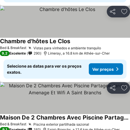
Partilhar
Ad
Chambre d'hôtes Le Clos
Ver preços
Bed & Breakfast
Vistas para vinhedos e ambiente tranquilo
Ver preços
9,2
Excelente
290
Limeray, a 16.8 km de Athée-sur-Cher
Selecione as datas para ver os preços
Ver preços
exatos.
Partilhar
Ad
Maison De 2 Chambres Avec Piscine Partagee Jardin Amenage Et Wifi A Saint Branchs
Ver preços
Bed & Breakfast
Piscina exterior partilhada sazonal
Ver preços
9,1
Excelente
192
Saint-Branchs, a 12.6 km de Athée-sur-Cher