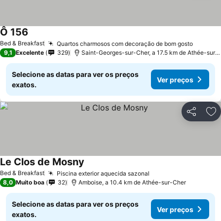
Ô 156
Ver preços
Bed & Breakfast
Quartos charmosos com decoração de bom gosto
Ver pre
9,1
Excelente
329
Saint-Georges-sur-Cher, a 17.5 km de Athée-sur-
Selecione as datas para ver os preços
Ver preços
exatos.
Partilhar
Ad
Le Clos de Mosny
Ver preços
Bed & Breakfast
Piscina exterior aquecida sazonal
Ver preços
8,0
Muito boa
32
Amboise, a 10.4 km de Athée-sur-Cher
Selecione as datas para ver os preços
Ver preços
exatos.