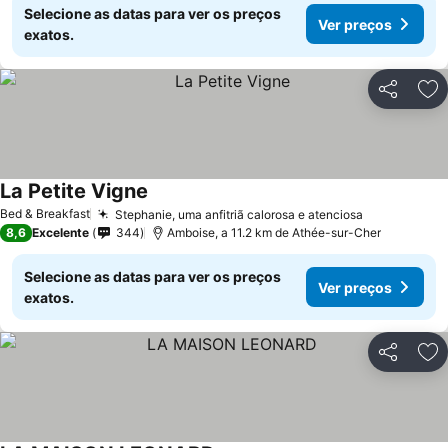
Selecione as datas para ver os preços
Ver preços
exatos.
Partilhar
Ad
La Petite Vigne
Ver preços
Bed & Breakfast
Stephanie, uma anfitriã calorosa e atenciosa
Ver preços
8,6
Excelente
344
Amboise, a 11.2 km de Athée-sur-Cher
Selecione as datas para ver os preços
Ver preços
exatos.
Partilhar
Ad