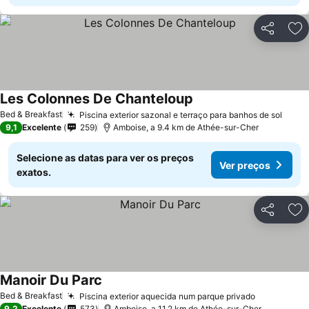
Partilhar
Ad
Les Colonnes De Chanteloup
Ver preços
Bed & Breakfast
Piscina exterior sazonal e terraço para banhos de sol
Ver 
9,1
Excelente
259
Amboise, a 9.4 km de Athée-sur-Cher
Selecione as datas para ver os preços
Ver preços
exatos.
Partilhar
Ad
Manoir Du Parc
Ver preços
Bed & Breakfast
Piscina exterior aquecida num parque privado
Ver preço
9,2
Excelente
573
Amboise, a 11.2 km de Athée-sur-Cher