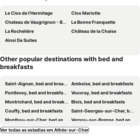
Le Clos de l'Hermitage
Clos Mariotte
Chateau de Vaugrignon - Beer Spa
La Bonne Franquette
La Rochelière
Château de la Chaise
Ainsi De Suites
Other popular destinations with bed and
breakfasts
Saint-Aignan, bed and breakfasts
Amboise, bed and breakfasts
Pontlevoy, bed and breakfasts
Vouvray, bed and breakfasts
Montrichard, bed and breakfasts
Blois, bed and breakfasts
Couffy, bed and breakfasts
Saint-Georges-sur-Cher, bed and breakfasts
Monthou-sur-Cher, bed and breakfasts
Vernou-sur-Brenne, bed and breakfasts
Chaumont-sur-Loire, bed and breakfasts
La Chapelle-aux-Naux, bed and breakfasts
Ver todas as estadias em Athée-sur-Cher
Noyers-sur-Cher, bed and breakfasts
Francueil, bed and breakfasts