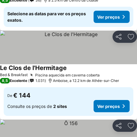
9,5
Excelente
36
a 2.5 km de Centro da cidade
Selecione as datas para ver os preços
Ver preços
exatos.
Partilhar
Ad
Le Clos de l'Hermitage
Ver preços
Bed & Breakfast
Piscina aquecida em caverna coberta
Ver preços
8,5
Excelente
1.031
Amboise, a 12.2 km de Athée-sur-Cher
€ 144
De
Consulte os preços de
2 sites
Ver preços
Partilhar
Ad