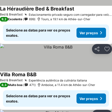
La Héraudière Bed & Breakfast
Ver preços
Bed & Breakfast
Estacionamento privado seguro com carregador para veículos elétricos
9,2
Excelente
699
Tours, a 19.1 km de Athée-sur-Cher
Selecione as datas para ver os preços
Ver preços
exatos.
Partilhar
Ad
Villa Roma B&B
Ver preços
Bed & Breakfast
Experiência autêntica da culinária italiana
Ver preços
8,3
Muito boa
471
Amboise, a 11.4 km de Athée-sur-Cher
Selecione as datas para ver os preços
Ver preços
exatos.