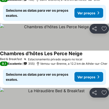
Selecione as datas para ver os preços
Ver preços
exatos.
Partilhar
Ad
Chambres d'hôtes Les Perce Neige
Ver preços
Bed & Breakfast
Estacionamento privado seguro no local
Ver preços
9,1
Excelente
355
Vernou-sur-Brenne, a 12.2 km de Athée-sur-Cher
Selecione as datas para ver os preços
Ver preços
exatos.
Partilhar
Ad