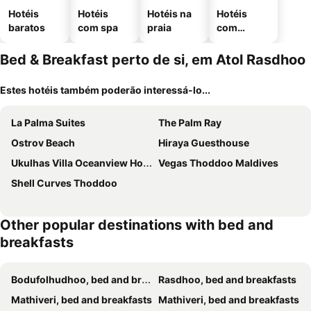
Hotéis
Hotéis
Hotéis na
Hotéis
baratos
com spa
praia
com
estaciona
mento
Bed & Breakfast perto de si, em Atol Rasdhoo
Estes hotéis também poderão interessá-lo...
La Palma Suites
The Palm Ray
Ostrov Beach
Hiraya Guesthouse
Ukulhas Villa Oceanview Hotel & Spa
Vegas Thoddoo Maldives
Shell Curves Thoddoo
Other popular destinations with bed and
breakfasts
Bodufolhudhoo, bed and breakfasts
Rasdhoo, bed and breakfasts
Mathiveri, bed and breakfasts
Mathiveri, bed and breakfasts