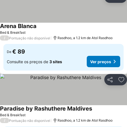
Ad
Arena Blanca
Ver preços
Bed & Breakfast
/
Rasdhoo, a 1.2 km de Atol Rasdhoo
Pontuação não disponível
€ 89
De
Consulte os preços de
3 sites
Ver preços
Partilhar
Ad
Paradise by Rashuthere Maldives
Ver preços
Bed & Breakfast
/
Rasdhoo, a 1.2 km de Atol Rasdhoo
Pontuação não disponível