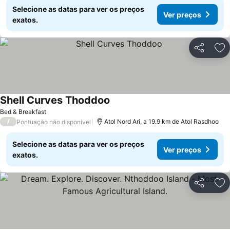
Selecione as datas para ver os preços
Ver preços
exatos.
Partilhar
Ad
Shell Curves Thoddoo
Ver preços
Bed & Breakfast
/
Atol Nord Ari, a 19.9 km de Atol Rasdhoo
Pontuação não disponível
Selecione as datas para ver os preços
Ver preços
exatos.
Partilhar
Ad