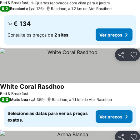
Bed & Breakfast
Quartos renovados com vista para o jardim
Ver preços
9,2
Excelente
126
Rasdhoo, a 1.2 km de Atol Rasdhoo
€ 134
De
Consulte os preços de
2 sites
Ver preços
Partilhar
Ad
White Coral Rasdhoo
Ver preços
Bed & Breakfast
8,0
Muito boa
359
Rasdhoo, a 1.1 km de Atol Rasdhoo
Selecione as datas para ver os preços
Ver preços
exatos.
Partilhar