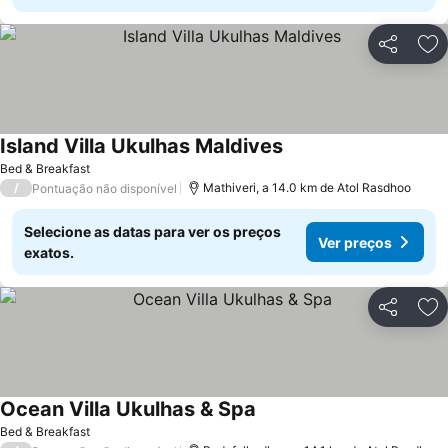
Partilhar
Ad
Island Villa Ukulhas Maldives
Ver preços
Bed & Breakfast
/
Mathiveri, a 14.0 km de Atol Rasdhoo
Pontuação não disponível
Selecione as datas para ver os preços
Ver preços
exatos.
Partilhar
Ad
Ocean Villa Ukulhas & Spa
Ver preços
Bed & Breakfast