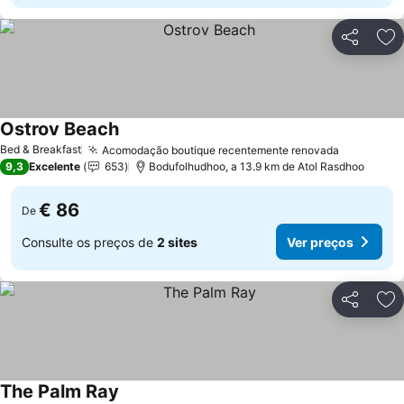
Partilhar
Ad
Ostrov Beach
Ver preços
Bed & Breakfast
Acomodação boutique recentemente renovada
Ver preç
9,3
Excelente
653
Bodufolhudhoo, a 13.9 km de Atol Rasdhoo
€ 86
De
Consulte os preços de
2 sites
Ver preços
Partilhar
Ad
The Palm Ray
Ver preços