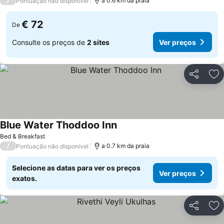
/
a 0.6 km da praia
Pontuação não disponível
€ 72
De
Consulte os preços de
2 sites
Ver preços
Partilhar
Ad
Blue Water Thoddoo Inn
Ver preços
Bed & Breakfast
/
a 0.7 km da praia
Pontuação não disponível
Selecione as datas para ver os preços
Ver preços
exatos.
Partilhar
Ad