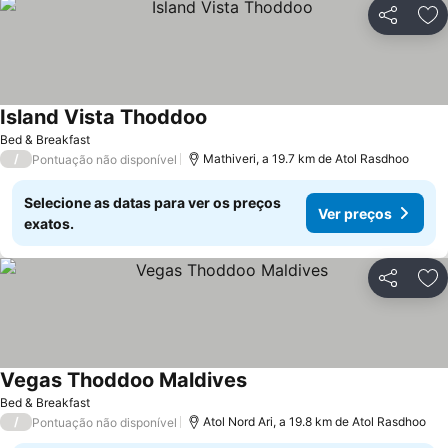
Partilhar
Ad
Island Vista Thoddoo
Ver preços
Bed & Breakfast
/
Mathiveri, a 19.7 km de Atol Rasdhoo
Pontuação não disponível
Selecione as datas para ver os preços
Ver preços
exatos.
Partilhar
Ad
Vegas Thoddoo Maldives
Ver preços
Bed & Breakfast
/
Atol Nord Ari, a 19.8 km de Atol Rasdhoo
Pontuação não disponível