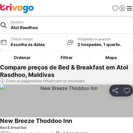
Favoritos
Iniciar
Me
Destino
Atol Rasdhoo
Check-in/out
Hóspedes e quartos
Escolha as datas
2 hóspedes, 1 quarto.
Ordenar
Filtrar
Mapa
Compare preços de Bed & Breakfast em Atol
Rasdhoo, Maldivas
Como os pagamentos influenciam os resultados
Partilhar
Ad
New Breeze Thoddoo Inn
Ver preços
Bed & Breakfast