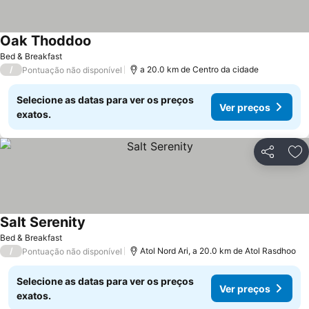
Oak Thoddoo
Ver preços
Bed & Breakfast
/
a 20.0 km de Centro da cidade
Pontuação não disponível
Selecione as datas para ver os preços
Ver preços
exatos.
Partilhar
Ad
Salt Serenity
Ver preços
Bed & Breakfast
/
Atol Nord Ari, a 20.0 km de Atol Rasdhoo
Pontuação não disponível
Selecione as datas para ver os preços
Ver preços
exatos.