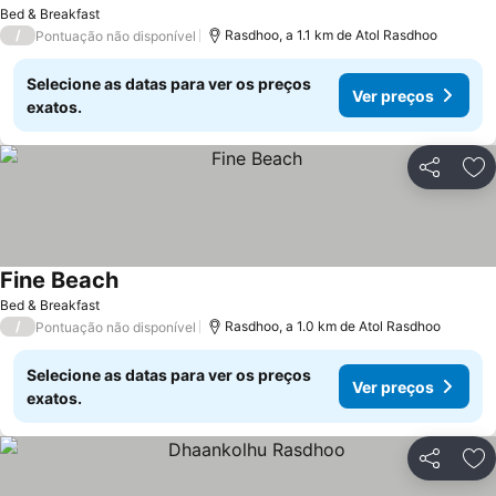
Ver preços
Bed & Breakfast
/
Rasdhoo, a 1.1 km de Atol Rasdhoo
Pontuação não disponível
Selecione as datas para ver os preços
Ver preços
exatos.
Partilhar
Ad
Fine Beach
Ver preços
Bed & Breakfast
/
Rasdhoo, a 1.0 km de Atol Rasdhoo
Pontuação não disponível
Selecione as datas para ver os preços
Ver preços
exatos.
Partilhar
Ad