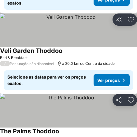
exatos.
Partilhar
Ad
Veli Garden Thoddoo
Ver preços
Bed & Breakfast
/
a 20.0 km de Centro da cidade
Pontuação não disponível
Selecione as datas para ver os preços
Ver preços
exatos.
Partilhar
Ad
The Palms Thoddoo
Ver preços