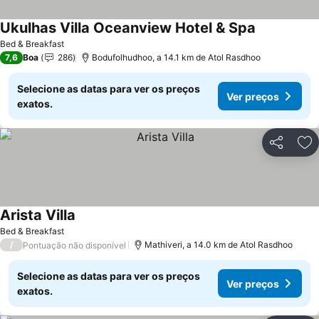
Ukulhas Villa Oceanview Hotel & Spa
Ver preços
Bed & Breakfast
7,6
Boa
286
Bodufolhudhoo, a 14.1 km de Atol Rasdhoo
Selecione as datas para ver os preços
Ver preços
exatos.
Partilhar
Ad
Arista Villa
Ver preços
Bed & Breakfast
/
Mathiveri, a 14.0 km de Atol Rasdhoo
Pontuação não disponível
Selecione as datas para ver os preços
Ver preços
exatos.