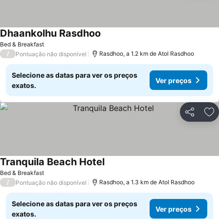
Dhaankolhu Rasdhoo
Ver preços
Bed & Breakfast
/
Rasdhoo, a 1.2 km de Atol Rasdhoo
Pontuação não disponível
Selecione as datas para ver os preços
Ver preços
exatos.
Partilhar
Ad
Tranquila Beach Hotel
Ver preços
Bed & Breakfast
/
Rasdhoo, a 1.3 km de Atol Rasdhoo
Pontuação não disponível
Selecione as datas para ver os preços
Ver preços
exatos.