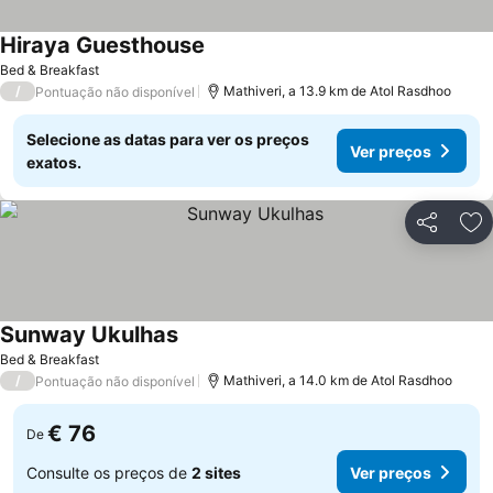
Hiraya Guesthouse
Ver preços
Bed & Breakfast
/
Mathiveri, a 13.9 km de Atol Rasdhoo
Pontuação não disponível
Selecione as datas para ver os preços
Ver preços
exatos.
Partilhar
Ad
Sunway Ukulhas
Ver preços
Bed & Breakfast
/
Mathiveri, a 14.0 km de Atol Rasdhoo
Pontuação não disponível
€ 76
De
Consulte os preços de
2 sites
Ver preços