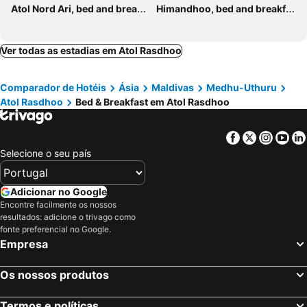
Atol Nord Ari, bed and breakfasts
Himandhoo, bed and breakfasts
Ver todas as estadias em Atol Rasdhoo
Comparador de Hotéis
Ásia
Maldivas
Medhu-Uthuru
Atol Rasdhoo
Bed & Breakfast em Atol Rasdhoo
Facebook
Twitter
Insta
Yo
Selecione o seu país
Adicionar no Google
Encontre facilmente os nossos
resultados: adicione o trivago como
fonte preferencial no Google.
Empresa
Os nossos produtos
Termos e políticas