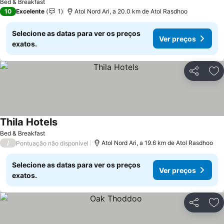
Bed & Breakfast
10
Excelente
1
Atol Nord Ari, a 20.0 km de Atol Rasdhoo
Selecione as datas para ver os preços
Ver preços
exatos.
Partilhar
Ad
Thila Hotels
Ver preços
Bed & Breakfast
/
Atol Nord Ari, a 19.6 km de Atol Rasdhoo
Pontuação não disponível
Selecione as datas para ver os preços
Ver preços
exatos.
Partilhar
Ad