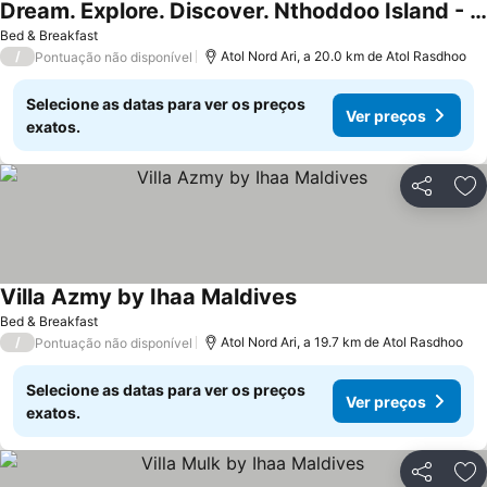
Dream. Explore. Discover. Nthoddoo Island - Most Famous Agricultural Island.
Ver preços
Bed & Breakfast
/
Atol Nord Ari, a 20.0 km de Atol Rasdhoo
Pontuação não disponível
Selecione as datas para ver os preços
Ver preços
exatos.
Partilhar
Ad
Villa Azmy by Ihaa Maldives
Ver preços
Bed & Breakfast
/
Atol Nord Ari, a 19.7 km de Atol Rasdhoo
Pontuação não disponível
Selecione as datas para ver os preços
Ver preços
exatos.
Partilhar
Ad