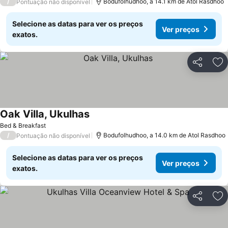
/
Bodufolhudhoo, a 14.1 km de Atol Rasdhoo
Pontuação não disponível
Selecione as datas para ver os preços
Ver preços
exatos.
Partilhar
Ad
Oak Villa, Ukulhas
Ver preços
Bed & Breakfast
/
Bodufolhudhoo, a 14.0 km de Atol Rasdhoo
Pontuação não disponível
Selecione as datas para ver os preços
Ver preços
exatos.
Partilhar
Ad