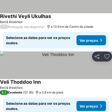
Rivethi Veyli Ukulhas
Ver preços
Bed & Breakfast
/
a 13.9 km de Centro da cidade
Pontuação não disponível
Selecione as datas para ver os preços
Ver preços
exatos.
Partilhar
Ad
Veli Thoddoo Inn
Ver preços
Bed & Breakfast
9,2
Excelente
85
a 0.8 km da praia
Selecione as datas para ver os preços
Ver preços
exatos.