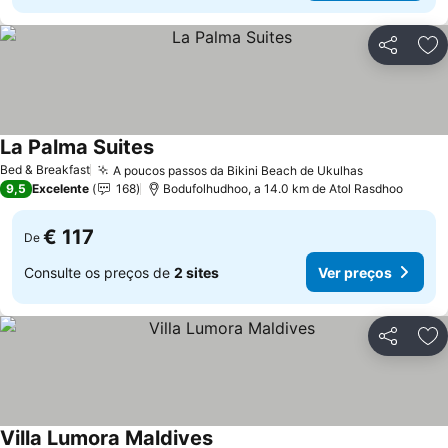
Partilhar
Ad
La Palma Suites
Ver preços
Bed & Breakfast
A poucos passos da Bikini Beach de Ukulhas
Ver preços
9,5
Excelente
168
Bodufolhudhoo, a 14.0 km de Atol Rasdhoo
€ 117
De
Consulte os preços de
2 sites
Ver preços
Partilhar
Ad
Villa Lumora Maldives