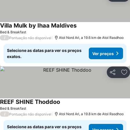
Villa Mulk by Ihaa Maldives
Ver preços
Bed & Breakfast
/
Atol Nord Ari, a 19.6 km de Atol Rasdhoo
Pontuação não disponível
Selecione as datas para ver os preços
Ver preços
exatos.
Partilhar
Ad
REEF SHINE Thoddoo
Ver preços
Bed & Breakfast
/
Atol Nord Ari, a 19.8 km de Atol Rasdhoo
Pontuação não disponível
Selecione as datas para ver os preços
Ver preços