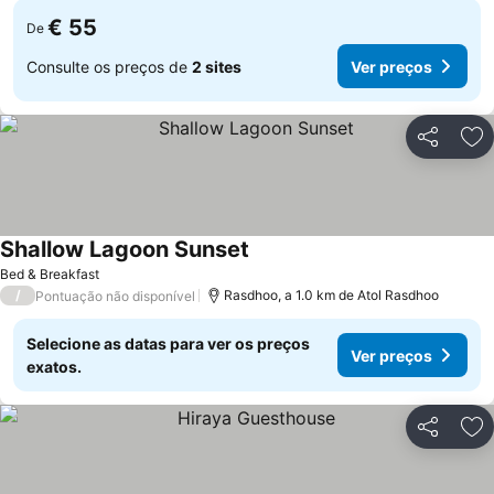
€ 55
De
Consulte os preços de
2 sites
Ver preços
Partilhar
Ad
Shallow Lagoon Sunset
Ver preços
Bed & Breakfast
/
Rasdhoo, a 1.0 km de Atol Rasdhoo
Pontuação não disponível
Selecione as datas para ver os preços
Ver preços
exatos.
Partilhar
Ad