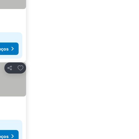
eços
Adicionar aos favoritos
Partilhar
eços