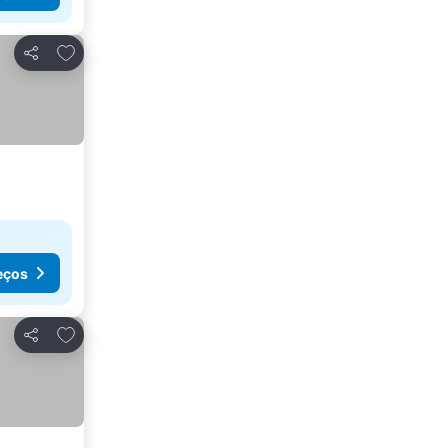
Adicionar aos favoritos
Partilhar
eços
Adicionar aos favoritos
Partilhar