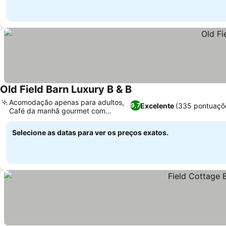
Old Field Barn Luxury B & B
Ver preços
Acomodação apenas para adultos,
Excelente
(335 pontuaçõ
9,7
Café da manhã gourmet com
Ver preços
opções
Selecione as datas para ver os preços exatos.