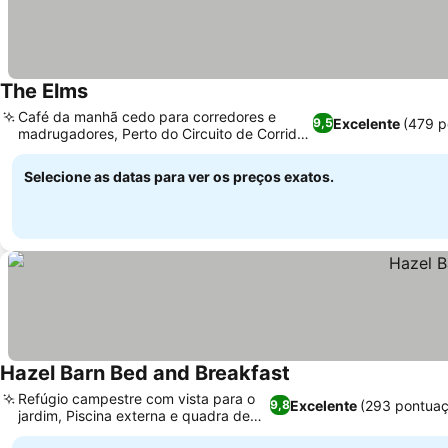
The Elms
Ver preços
Café da manhã cedo para corredores e
Excelente
(479 p
9,5
madrugadores, Perto do Circuito de Corridas
Ver preços
de Snetterton
Selecione as datas para ver os preços exatos.
Hazel Barn Bed and Breakfast
Ver preços
Refúgio campestre com vista para o
Excelente
(293 pontuaç
9,8
jardim, Piscina externa e quadra de
Ver preços
tênis