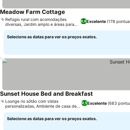
Meadow Farm Cottage
Ver preços
Refúgio rural com acomodações
Excelente
(178 pontua
8,6
diversas, Jardim amplo e áreas para
Ver preços
piquenique
Selecione as datas para ver os preços exatos.
Sunset House Bed and Breakfast
Ver preços
Lounge no sótão com vistas
Excelente
(683 pontu
9,5
personalizadas, Ambiente de casa de
Ver preços
design moderno
Selecione as datas para ver os preços exatos.