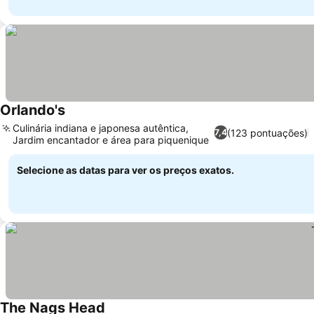
Orlando's
Ver preços
Culinária indiana e japonesa autêntica,
(123 pontuações)
7,4
Jardim encantador e área para piquenique
Ver preços
Selecione as datas para ver os preços exatos.
The Nags Head