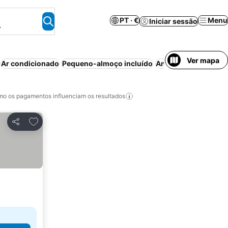
PT · €
Menu
Iniciar sessão
.
Ver mapa
Ar condicionado
Pequeno-almoço incluído
Animais permitidos
o os pagamentos influenciam os resultados
Adicionar aos favoritos
Partilhar