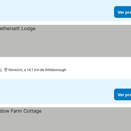
Ver pr
)
Norwich, a 14.1 km de Attleborough
Ver pr