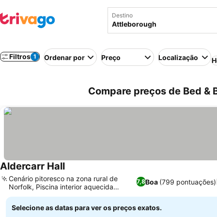
Destino
Filtros
1
Ordenar por
Preço
Localização
H
Compare preços de Bed & B
Aldercarr Hall
Ver preços
Cenário pitoresco na zona rural de
Boa
(799 pontuações)
7,8
Norfolk, Piscina interior aquecida
Ver preços
privada
Selecione as datas para ver os preços exatos.