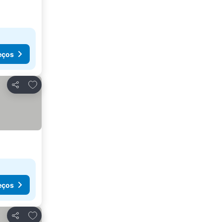
eços
Adicionar aos favoritos
Partilhar
eços
Adicionar aos favoritos
Partilhar