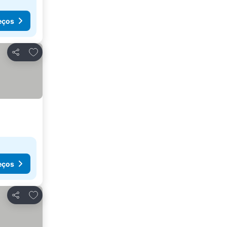
eços
Adicionar aos favoritos
Partilhar
eços
Adicionar aos favoritos
Partilhar