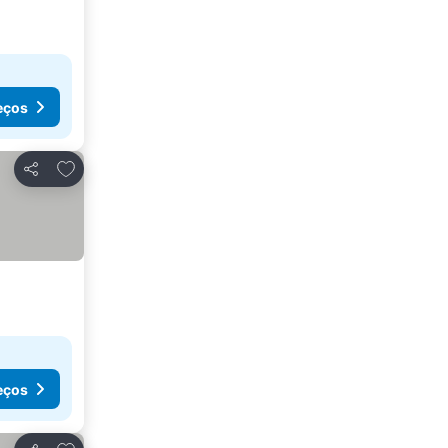
eços
Adicionar aos favoritos
Partilhar
eços