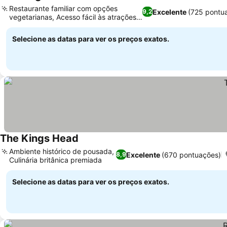
Ver preços
Restaurante familiar com opções
Excelente
(725 pontu
9,2
vegetarianas, Acesso fácil às atrações
Ver preços
de Norfolk
Selecione as datas para ver os preços exatos.
The Kings Head
Ver preços
Ambiente histórico de pousada,
Excelente
(670 pontuações)
8,9
Culinária britânica premiada
Ver preços
Selecione as datas para ver os preços exatos.