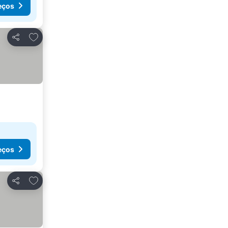
eços
Adicionar aos favoritos
Partilhar
eços
Adicionar aos favoritos
Partilhar