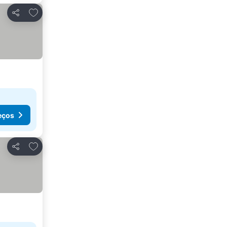
Adicionar aos favoritos
Partilhar
eços
Adicionar aos favoritos
Partilhar