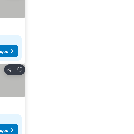
eços
Adicionar aos favoritos
Partilhar
eços