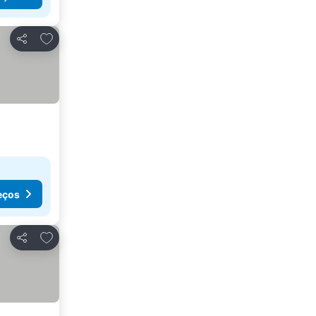
Adicionar aos favoritos
Partilhar
eços
Adicionar aos favoritos
Partilhar