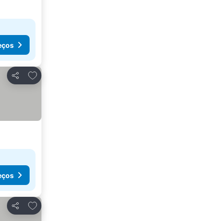
eços
Adicionar aos favoritos
Partilhar
eços
Adicionar aos favoritos
Partilhar