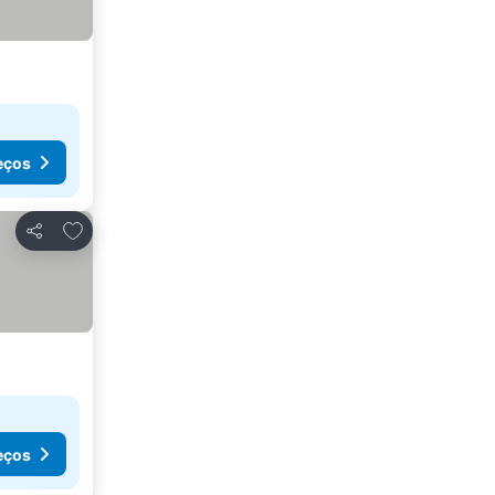
eços
Adicionar aos favoritos
Partilhar
eços