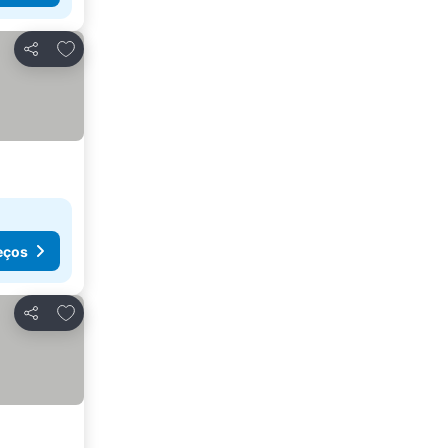
Adicionar aos favoritos
Partilhar
eços
Adicionar aos favoritos
Partilhar