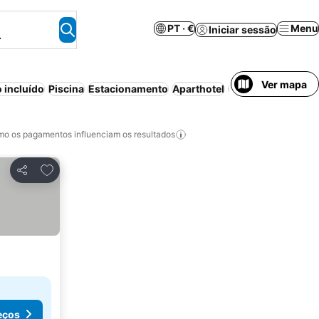
PT · €
Menu
Iniciar sessão
.
Ver mapa
 incluído
Piscina
Estacionamento
Aparthotel
Cancelamento gra
o os pagamentos influenciam os resultados
Adicionar aos favoritos
Partilhar
eços