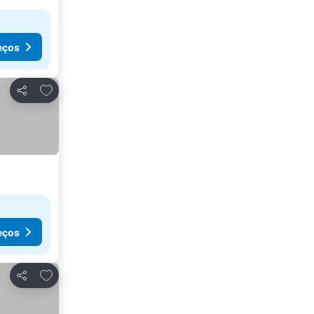
eços
Adicionar aos favoritos
Partilhar
eços
Adicionar aos favoritos
Partilhar