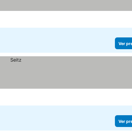
Ver pr
Ver pr