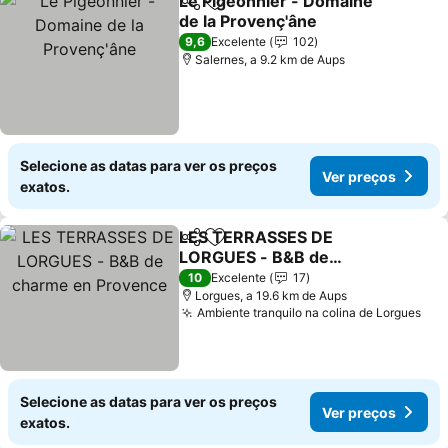
Le Pigeonnier - Domaine
Partilhar
Adicionar aos favoritos
de la Provenç'âne
9,6
Excelente
102
Salernes, a 9.2 km de Aups
Selecione as datas para ver os preços
Ver preços
exatos.
LES TERRASSES DE
Partilhar
Adicionar aos favoritos
LORGUES - B&B de
charme en Provence
10
Excelente
17
Lorgues, a 19.6 km de Aups
Ambiente tranquilo na colina de Lorgues
Selecione as datas para ver os preços
Ver preços
exatos.