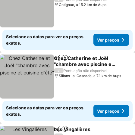
Cotignac, a 15.2 km de Aups
Selecione as datas para ver os preços
Ver preços
exatos.
Chez Catherine et Joël
Partilhar
Adicionar aos favoritos
"chambre avec piscine et
cuisine d'été"
/
Pontuação não disponível
Sillans-la-Cascade, a 7.1 km de Aups
Selecione as datas para ver os preços
Ver preços
exatos.
Les Vingalières
Partilhar
Adicionar aos favoritos