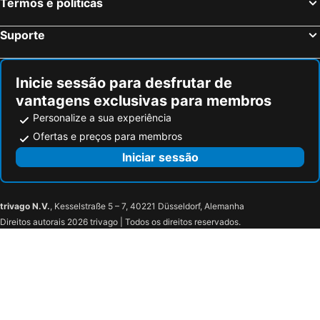
Termos e políticas
Nans-les-Pins, bed and breakfasts
Plan-de-la-Tour, bed and breakfasts
Salernes, bed and breakfasts
Aiguines, bed and breakfasts
Suporte
Valderoure, bed and breakfasts
Signes, bed and breakfasts
Inicie sessão para desfrutar de
vantagens exclusivas para membros
Personalize a sua experiência
Ofertas e preços para membros
Iniciar sessão
trivago N.V.
, Kesselstraße 5 – 7, 40221 Düsseldorf, Alemanha
Direitos autorais 2026 trivago | Todos os direitos reservados.