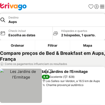
Favoritos
Iniciar
Me
Destino
Aups
Check-in/out
Hóspedes e quartos
Escolha as datas
2 hóspedes, 1 quarto.
Ordenar
Filtrar
Mapa
Compare preços de Bed & Breakfast em Aups,
França
Como os pagamentos influenciam os resultados
Les Jardins de l'Ermitage
Partilhar
Adicionar aos favoritos
8,6
Excelente
828
Les Salles-sur-Verdon, a 16.5 km de Aups
Charme provençal autêntico