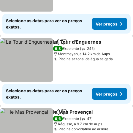
Selecione as datas para ver os preços
Ver preços
exatos.
La Tour d'Enguernes
Partilhar
Adicionar aos favoritos
9,8
Excelente
245
Montmeyan, a 14.2 km de Aups
Piscina sazonal de água salgada
Selecione as datas para ver os preços
Ver preços
exatos.
le Mas Provençal
Partilhar
Adicionar aos favoritos
9,6
Excelente
47
Régusse, a 9.7 km de Aups
Piscina convidativa ao ar livre