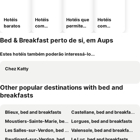
Hotéis
Hotéis
Hotéis que
Hotéis
baratos
com
permitem
com
piscinas
animais
estaciona
mento
Bed & Breakfast perto de si, em Aups
Estes hotéis também poderão interessá-lo...
Chez Katty
Other popular destinations with bed and
breakfasts
Blieux, bed and breakfasts
Castellane, bed and breakfasts
Moustiers-Sainte-Marie, bed and breakfasts
Lorgues, bed and breakfasts
Les Salles-sur-Verdon, bed and breakfasts
Valensole, bed and breakfasts
Baudinard-sur-Verdon, bed and breakfasts
Le Luc, bed and breakfasts