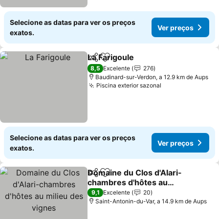
Selecione as datas para ver os preços
Ver preços
exatos.
La Farigoule
Partilhar
Adicionar aos favoritos
8,5
Excelente
276
Baudinard-sur-Verdon, a 12.9 km de Aups
Piscina exterior sazonal
Selecione as datas para ver os preços
Ver preços
exatos.
Domaine du Clos d'Alari-
Partilhar
Adicionar aos favoritos
chambres d'hôtes au
milieu des vignes
9,1
Excelente
20
Saint-Antonin-du-Var, a 14.9 km de Aups