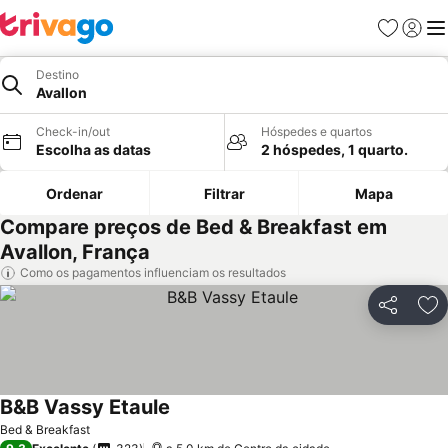
Favoritos
Iniciar
Me
Destino
Avallon
Check-in/out
Hóspedes e quartos
Escolha as datas
2 hóspedes, 1 quarto.
Ordenar
Filtrar
Mapa
Compare preços de Bed & Breakfast em
Avallon, França
Como os pagamentos influenciam os resultados
Partilhar
Ad
B&B Vassy Etaule
Bed & Breakfast