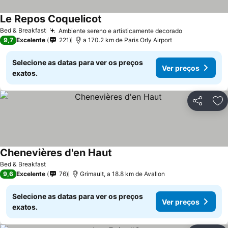
Le Repos Coquelicot
Bed & Breakfast
Ambiente sereno e artisticamente decorado
9,7
Excelente
221
a 170.2 km de Paris Orly Airport
Selecione as datas para ver os preços
Ver preços
exatos.
Partilhar
Ad
Chenevières d'en Haut
Bed & Breakfast
9,6
Excelente
76
Grimault, a 18.8 km de Avallon
Selecione as datas para ver os preços
Ver preços
exatos.