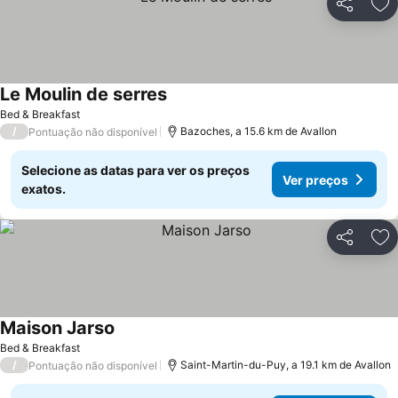
Partilhar
Ad
Le Moulin de serres
Bed & Breakfast
/
Bazoches, a 15.6 km de Avallon
Pontuação não disponível
Selecione as datas para ver os preços
Ver preços
exatos.
Partilhar
Ad
Maison Jarso
Bed & Breakfast
/
Saint-Martin-du-Puy, a 19.1 km de Avallon
Pontuação não disponível