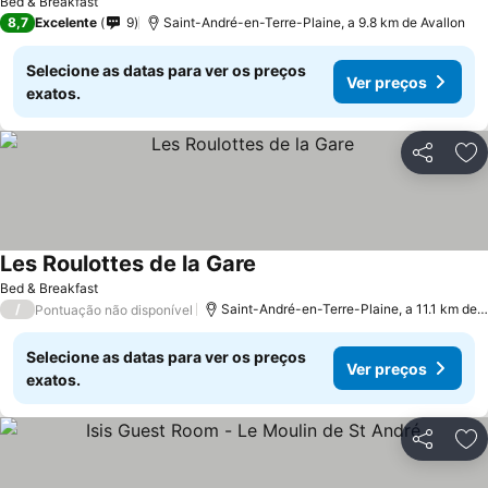
Bed & Breakfast
8,7
Excelente
9
Saint-André-en-Terre-Plaine, a 9.8 km de Avallon
Selecione as datas para ver os preços
Ver preços
exatos.
Partilhar
Ad
Les Roulottes de la Gare
Bed & Breakfast
/
Saint-André-en-Terre-Plaine, a 11.1 km de Avallon
Pontuação não disponível
Selecione as datas para ver os preços
Ver preços
exatos.
Partilhar
Ad