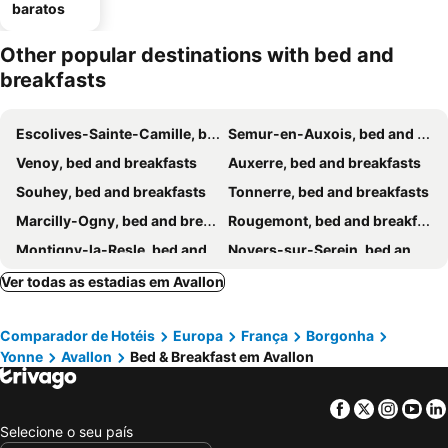
baratos
Other popular destinations with bed and
breakfasts
Escolives-Sainte-Camille, bed and breakfasts
Semur-en-Auxois, bed and breakfasts
Venoy, bed and breakfasts
Auxerre, bed and breakfasts
Souhey, bed and breakfasts
Tonnerre, bed and breakfasts
Marcilly-Ogny, bed and breakfasts
Rougemont, bed and breakfasts
Montigny-la-Resle, bed and breakfasts
Noyers-sur-Serein, bed and breakfasts
Lainsecq, bed and breakfasts
Chablis, bed and breakfasts
Ver todas as estadias em Avallon
Flavigny-sur-Ozerain, bed and breakfasts
Montillot, bed and breakfasts
Comparador de Hotéis
Europa
França
Borgonha
Vézelay, bed and breakfasts
La Chapelle-Saint-André, bed and breakfasts
Yonne
Avallon
Bed & Breakfast em Avallon
Chevroches, bed and breakfasts
Étais-la-Sauvin, bed and breakfasts
Stigny, bed and breakfasts
Coulanges-la-Vineuse, bed and breakfasts
Facebook
Twitter
Insta
Yo
Chassignelles, bed and breakfasts
Grimault, bed and breakfasts
Selecione o seu país