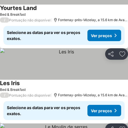
Yourtes Land
Bed & Breakfast
/
Fontenay-près-Vézelay, a 15.6 km de Avallon
Pontuação não disponível
Selecione as datas para ver os preços
Ver preços
exatos.
Partilhar
Ad
Les Iris
Bed & Breakfast
/
Fontenay-près-Vézelay, a 15.6 km de Avallon
Pontuação não disponível
Selecione as datas para ver os preços
Ver preços
exatos.