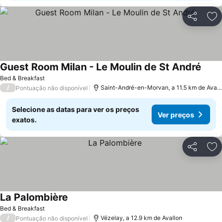
Partilhar
Ad
Guest Room Milan - Le Moulin de St André
Bed & Breakfast
/
Saint-André-en-Morvan, a 11.5 km de Avallon
Pontuação não disponível
Selecione as datas para ver os preços
Ver preços
exatos.
Partilhar
Ad
La Palombière
Bed & Breakfast
/
Vézelay, a 12.9 km de Avallon
Pontuação não disponível