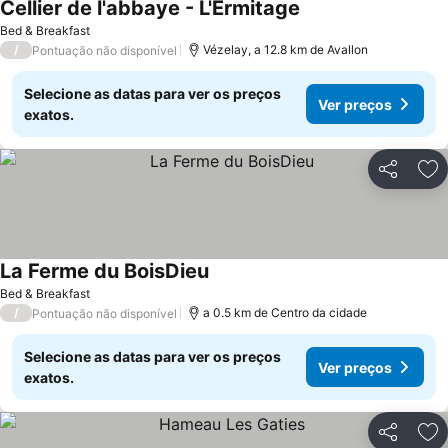
Cellier de l'abbaye - L'Ermitage
Bed & Breakfast
/
Vézelay, a 12.8 km de Avallon
Pontuação não disponível
Selecione as datas para ver os preços
Ver preços
exatos.
Partilhar
Ad
La Ferme du BoisDieu
Bed & Breakfast
/
a 0.5 km de Centro da cidade
Pontuação não disponível
Selecione as datas para ver os preços
Ver preços
exatos.
Partilhar
Ad