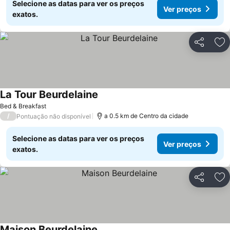
Selecione as datas para ver os preços
Ver preços
exatos.
Partilhar
Ad
La Tour Beurdelaine
Bed & Breakfast
/
a 0.5 km de Centro da cidade
Pontuação não disponível
Selecione as datas para ver os preços
Ver preços
exatos.
Partilhar
Ad
Maison Beurdelaine