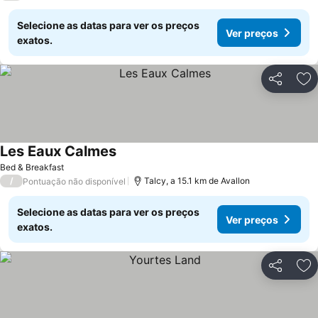
Selecione as datas para ver os preços
Ver preços
exatos.
Partilhar
Ad
Les Eaux Calmes
Bed & Breakfast
/
Talcy, a 15.1 km de Avallon
Pontuação não disponível
Selecione as datas para ver os preços
Ver preços
exatos.
Partilhar
Ad