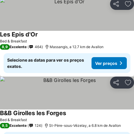
Partilhar
Ad
Les Epis d'Or
Bed & Breakfast
8,9
Excelente
464
Massangis, a 12.7 km de Avallon
Selecione as datas para ver os preços
Ver preços
exatos.
Partilhar
Ad
B&B Girolles les Forges
Bed & Breakfast
9,5
Excelente
124
St-Père-sous-Vézelay, a 6.8 km de Avallon