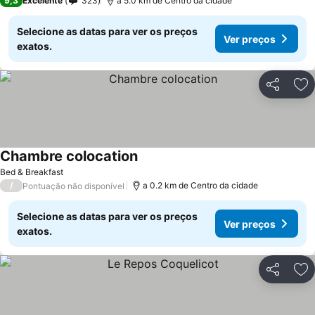
9,3
Excelente
323
a 5.0 km de Centro da cidade
Selecione as datas para ver os preços
Ver preços
exatos.
Partilhar
Ad
Chambre colocation
Bed & Breakfast
/
a 0.2 km de Centro da cidade
Pontuação não disponível
Selecione as datas para ver os preços
Ver preços
exatos.
Partilhar
Ad