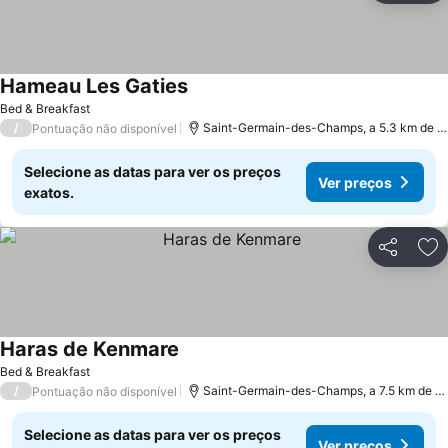
Hameau Les Gaties
Bed & Breakfast
/
Saint-Germain-des-Champs, a 5.3 km de Avallon
Pontuação não disponível
Selecione as datas para ver os preços
Ver preços
exatos.
Partilhar
Ad
Haras de Kenmare
Bed & Breakfast
/
Saint-Germain-des-Champs, a 7.5 km de Avallon
Pontuação não disponível
Selecione as datas para ver os preços
Ver preços