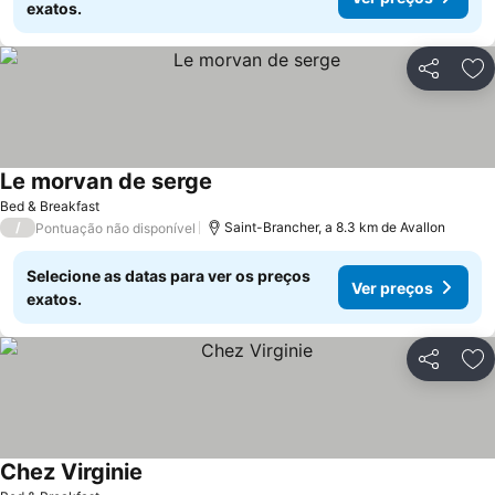
exatos.
Partilhar
Ad
Le morvan de serge
Bed & Breakfast
/
Saint-Brancher, a 8.3 km de Avallon
Pontuação não disponível
Selecione as datas para ver os preços
Ver preços
exatos.
Partilhar
Ad
Chez Virginie