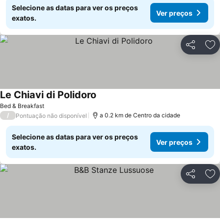
Selecione as datas para ver os preços
Ver preços
exatos.
Partilhar
Ad
Le Chiavi di Polidoro
Bed & Breakfast
/
a 0.2 km de Centro da cidade
Pontuação não disponível
Selecione as datas para ver os preços
Ver preços
exatos.
Partilhar
Ad