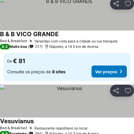
Partilhar
Ad
B & B VICO GRANDE
Bed & Breakfast
Varandas com vista para a cidade ou rua tranquila
8,2
Muito boa
317
Nápoles, a 14.5 km de Aversa
€ 81
De
Consulte os preços de
8 sites
Ver preços
Partilhar
Ad
Vesuvianus
Bed & Breakfast
Restaurante napolitano no local
8,5
Excelente
294
Nápoles, a 14.3 km de Aversa