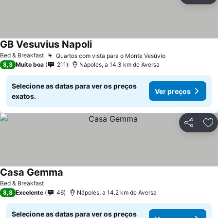
GB Vesuvius Napoli
Bed & Breakfast
Quartos com vista para o Monte Vesúvio
8,3
Muito boa
211
Nápoles, a 14.3 km de Aversa
Selecione as datas para ver os preços
Ver preços
exatos.
Partilhar
Ad
Casa Gemma
Bed & Breakfast
8,8
Excelente
46
Nápoles, a 14.2 km de Aversa
Selecione as datas para ver os preços