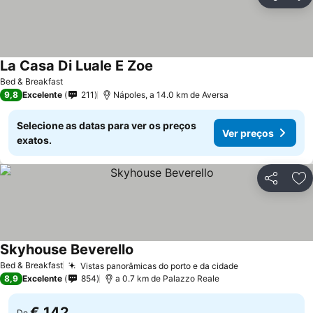
Partilhar
Ad
La Casa Di Luale E Zoe
Bed & Breakfast
9,8
Excelente
211
Nápoles, a 14.0 km de Aversa
Selecione as datas para ver os preços
Ver preços
exatos.
Partilhar
Ad
Skyhouse Beverello
Bed & Breakfast
Vistas panorâmicas do porto e da cidade
8,9
Excelente
854
a 0.7 km de Palazzo Reale
€ 142
De