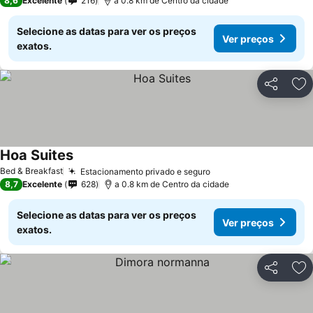
8,6
Excelente
216
a 0.8 km de Centro da cidade
Selecione as datas para ver os preços
Ver preços
exatos.
Partilhar
Ad
Hoa Suites
Bed & Breakfast
Estacionamento privado e seguro
8,7
Excelente
628
a 0.8 km de Centro da cidade
Selecione as datas para ver os preços
Ver preços
exatos.
Partilhar
Ad