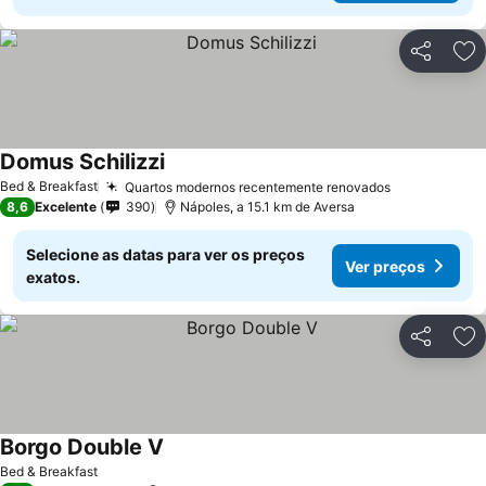
Partilhar
Ad
Domus Schilizzi
Bed & Breakfast
Quartos modernos recentemente renovados
8,6
Excelente
390
Nápoles, a 15.1 km de Aversa
Selecione as datas para ver os preços
Ver preços
exatos.
Partilhar
Ad
Borgo Double V
Bed & Breakfast