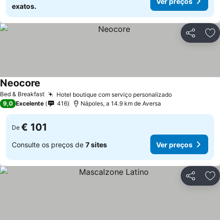
Ver preços
exatos.
Partilhar
Ad
Neocore
Bed & Breakfast
Hotel boutique com serviço personalizado
9,0
Excelente
416
Nápoles, a 14.9 km de Aversa
€ 101
De
Consulte os preços de
7 sites
Ver preços
Partilhar
Ad