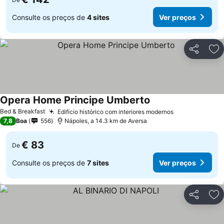
Consulte os preços de
4 sites
Ver preços
Partilhar
Ad
Opera Home Principe Umberto
Bed & Breakfast
Edifício histórico com interiores modernos
7,8
Boa
556
Nápoles, a 14.3 km de Aversa
€ 83
De
Consulte os preços de
7 sites
Ver preços
Partilhar
Ad