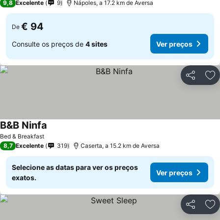
9,8
Excelente
9
Nápoles, a 17.2 km de Aversa
€ 94
De
Consulte os preços de
4 sites
Ver preços
Partilhar
Ad
B&B Ninfa
Bed & Breakfast
8,7
Excelente
319
Caserta, a 15.2 km de Aversa
Selecione as datas para ver os preços
Ver preços
exatos.
Partilhar
Ad