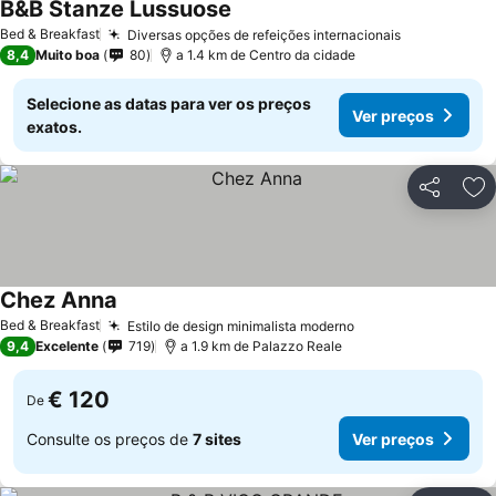
B&B Stanze Lussuose
Bed & Breakfast
Diversas opções de refeições internacionais
8,4
Muito boa
80
a 1.4 km de Centro da cidade
Selecione as datas para ver os preços
Ver preços
exatos.
Partilhar
Ad
Chez Anna
Bed & Breakfast
Estilo de design minimalista moderno
9,4
Excelente
719
a 1.9 km de Palazzo Reale
€ 120
De
Consulte os preços de
7 sites
Ver preços