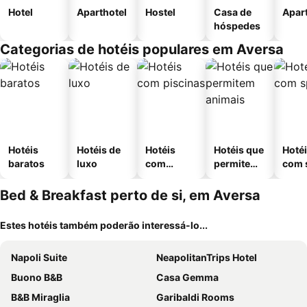
Hotel
Aparthotel
Hostel
Casa de
Apar
hóspedes
Categorias de hotéis populares em Aversa
Hotéis
Hotéis de
Hotéis
Hotéis que
Hoté
baratos
luxo
com
permitem
com 
piscinas
animais
Bed & Breakfast perto de si, em Aversa
Estes hotéis também poderão interessá-lo...
Napoli Suite
NeapolitanTrips Hotel
Buono B&B
Casa Gemma
B&B Miraglia
Garibaldi Rooms