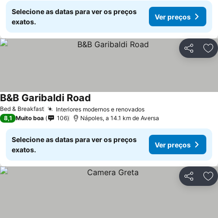
Selecione as datas para ver os preços
Ver preços
exatos.
Partilhar
Ad
B&B Garibaldi Road
Bed & Breakfast
Interiores modernos e renovados
8,1
Muito boa
106
Nápoles, a 14.1 km de Aversa
Selecione as datas para ver os preços
Ver preços
exatos.
Partilhar
Ad