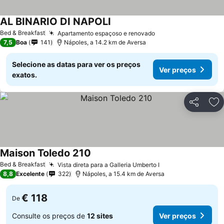
AL BINARIO DI NAPOLI
Bed & Breakfast
Apartamento espaçoso e renovado
7,5
Boa
141
Nápoles, a 14.2 km de Aversa
Selecione as datas para ver os preços
Ver preços
exatos.
Partilhar
Ad
Maison Toledo 210
Bed & Breakfast
Vista direta para a Galleria Umberto I
8,8
Excelente
322
Nápoles, a 15.4 km de Aversa
€ 118
De
Consulte os preços de
12 sites
Ver preços