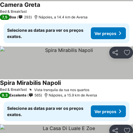
Camera Greta
Bed & Breakfast
7,5
Boa
293
Nápoles, a 14.4 km de Aversa
Selecione as datas para ver os preços
Ver preços
exatos.
Partilhar
Ad
Spira Mirabilis Napoli
Bed & Breakfast
Vista tranquila da rua nos quartos
9,3
Excelente
565
Nápoles, a 15.9 km de Aversa
Selecione as datas para ver os preços
Ver preços
exatos.