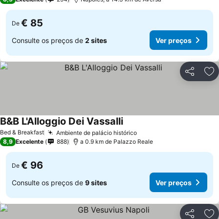
€ 85
De
Consulte os preços de
2 sites
Ver preços
Partilhar
Ad
B&B L'Alloggio Dei Vassalli
Bed & Breakfast
Ambiente de palácio histórico
8,9
Excelente
888
a 0.9 km de Palazzo Reale
€ 96
De
Consulte os preços de
9 sites
Ver preços
Partilhar
Ad