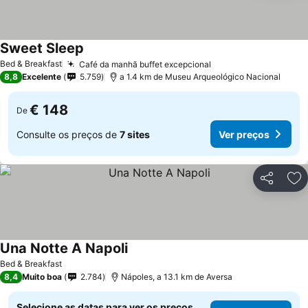
Sweet Sleep
Bed & Breakfast
Café da manhã buffet excepcional
8,8
Excelente
5.759
a 1.4 km de Museu Arqueológico Nacional
€ 148
De
Consulte os preços de
7 sites
Ver preços
Partilhar
Ad
Una Notte A Napoli
Bed & Breakfast
8,4
Muito boa
2.784
Nápoles, a 13.1 km de Aversa
Selecione as datas para ver os preços