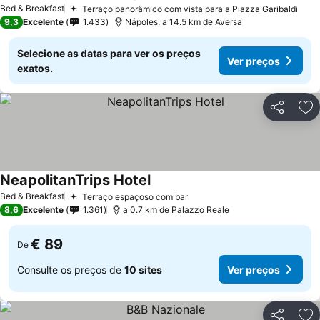
Bed & Breakfast
Terraço panorâmico com vista para a Piazza Garibaldi
9,3
Excelente
1.433
Nápoles, a 14.5 km de Aversa
Selecione as datas para ver os preços
Ver preços
exatos.
Partilhar
Ad
NeapolitanTrips Hotel
Bed & Breakfast
Terraço espaçoso com bar
8,6
Excelente
1.361
a 0.7 km de Palazzo Reale
€ 89
De
Consulte os preços de
10 sites
Ver preços