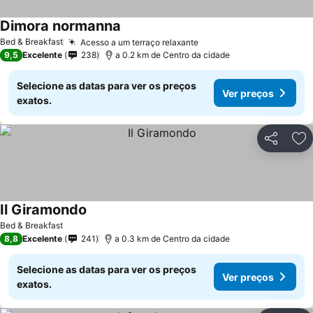
Dimora normanna
Bed & Breakfast
Acesso a um terraço relaxante
9,5
Excelente
238
a 0.2 km de Centro da cidade
Selecione as datas para ver os preços
Ver preços
exatos.
Partilhar
Ad
Il Giramondo
Bed & Breakfast
8,8
Excelente
241
a 0.3 km de Centro da cidade
Selecione as datas para ver os preços
Ver preços
exatos.