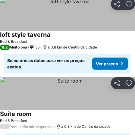
Partilhar
Ad
loft style taverna
Bed & Breakfast
8,2
Muito boa
56
a 0.8 km de Centro da cidade
Selecione as datas para ver os preços
Ver preços
exatos.
Partilhar
Ad
Suite room
Bed & Breakfast
/
a 0.8 km de Centro da cidade
Pontuação não disponível