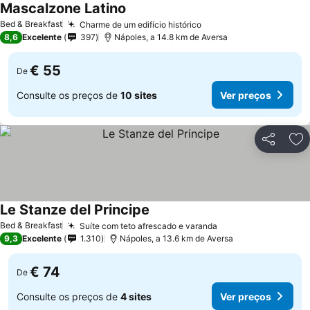
Mascalzone Latino
Bed & Breakfast
Charme de um edifício histórico
8,6
Excelente
397
Nápoles, a 14.8 km de Aversa
€ 55
De
Consulte os preços de
10 sites
Ver preços
Partilhar
Ad
Le Stanze del Principe
Bed & Breakfast
Suíte com teto afrescado e varanda
9,3
Excelente
1.310
Nápoles, a 13.6 km de Aversa
€ 74
De
Consulte os preços de
4 sites
Ver preços