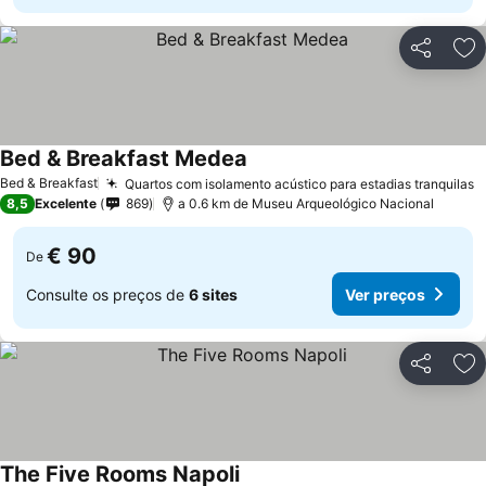
Partilhar
Ad
Bed & Breakfast Medea
Bed & Breakfast
Quartos com isolamento acústico para estadias tranquilas
8,5
Excelente
869
a 0.6 km de Museu Arqueológico Nacional
€ 90
De
Consulte os preços de
6 sites
Ver preços
Partilhar
Ad
The Five Rooms Napoli