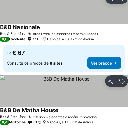
Partilhar
Ad
B&B Nazionale
Bed & Breakfast
Áreas comuns modernas e bem cuidadas
8,6
Excelente
520
Nápoles, a 13.9 km de Aversa
€ 67
De
Consulte os preços de
8 sites
Ver preços
Partilhar
Ad
B&B De Matha House
Bed & Breakfast
Interiores elegantes e recém-renovados
8,4
Muito boa
617
Nápoles, a 14.8 km de Aversa