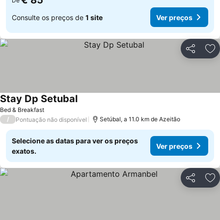
€ 85
De
Consulte os preços de
1 site
Ver preços
Partilhar
Ad
Stay Dp Setubal
Ver preços
Bed & Breakfast
/
Setúbal, a 11.0 km de Azeitão
Pontuação não disponível
Selecione as datas para ver os preços
Ver preços
exatos.
Partilhar
Ad