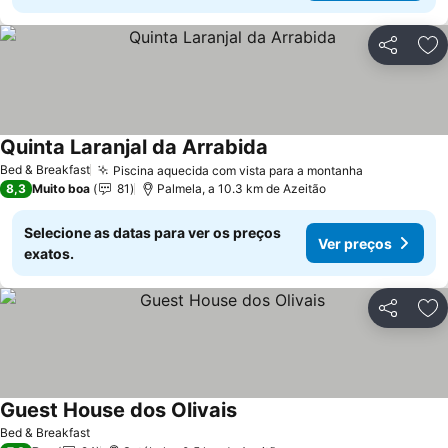
Partilhar
Ad
Quinta Laranjal da Arrabida
Ver preços
Bed & Breakfast
Piscina aquecida com vista para a montanha
Ver preços
8,3
Muito boa
81
Palmela, a 10.3 km de Azeitão
Selecione as datas para ver os preços
Ver preços
exatos.
Partilhar
Ad
Guest House dos Olivais
Ver preços
Bed & Breakfast