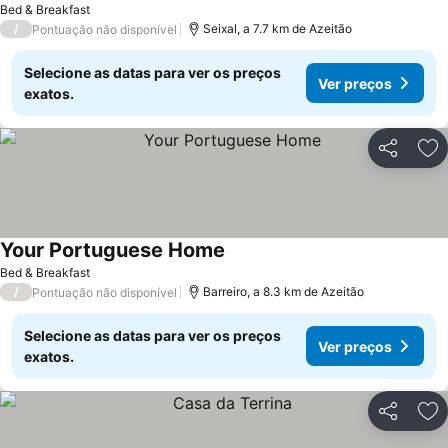
Bed & Breakfast
/
Seixal, a 7.7 km de Azeitão
Pontuação não disponível
Selecione as datas para ver os preços
Ver preços
exatos.
Partilhar
Ad
Your Portuguese Home
Ver preços
Bed & Breakfast
/
Barreiro, a 8.3 km de Azeitão
Pontuação não disponível
Selecione as datas para ver os preços
Ver preços
exatos.
Partilhar
Ad