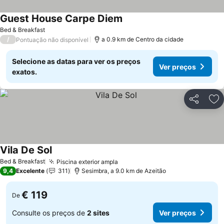
Guest House Carpe Diem
Ver preços
Bed & Breakfast
/
a 0.9 km de Centro da cidade
Pontuação não disponível
Selecione as datas para ver os preços
Ver preços
exatos.
Partilhar
Ad
Vila De Sol
Ver preços
Bed & Breakfast
Piscina exterior ampla
Ver preços
9,4
Excelente
311
Sesimbra, a 9.0 km de Azeitão
€ 119
De
Consulte os preços de
2 sites
Ver preços