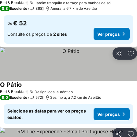
Bed & Breakfast
Jardim tranquilo e terraço para banhos de sol
Ver preços
8,8
Excelente
398
Amora, a 6.7 km de Azeitão
€ 52
De
Consulte os preços de
2 sites
Ver preços
Partilhar
Ad
O Pátio
Ver preços
Bed & Breakfast
Design local autêntico
Ver preços
9,0
Excelente
572
Sesimbra, a 7.2 km de Azeitão
Selecione as datas para ver os preços
Ver preços
exatos.
Partilhar