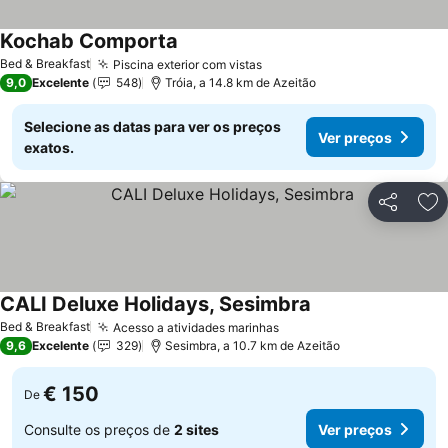
Kochab Comporta
Ver preços
Bed & Breakfast
Piscina exterior com vistas
Ver preços
9,0
Excelente
548
Tróia, a 14.8 km de Azeitão
Selecione as datas para ver os preços
Ver preços
exatos.
Partilhar
Ad
CALI Deluxe Holidays, Sesimbra
Ver preços
Bed & Breakfast
Acesso a atividades marinhas
Ver preços
9,6
Excelente
329
Sesimbra, a 10.7 km de Azeitão
€ 150
De
Consulte os preços de
2 sites
Ver preços