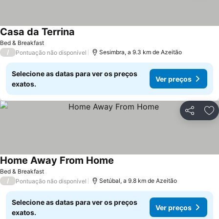
Casa da Terrina
Ver preços
Bed & Breakfast
/
Sesimbra, a 9.3 km de Azeitão
Pontuação não disponível
Selecione as datas para ver os preços
Ver preços
exatos.
Partilhar
Ad
Home Away From Home
Ver preços
Bed & Breakfast
/
Setúbal, a 9.8 km de Azeitão
Pontuação não disponível
Selecione as datas para ver os preços
Ver preços
exatos.