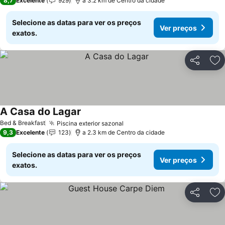
8,7
Excelente
929
a 3.2 km de Centro da cidade
Selecione as datas para ver os preços
Ver preços
exatos.
Partilhar
Ad
A Casa do Lagar
Ver preços
Bed & Breakfast
Piscina exterior sazonal
Ver preços
9,3
Excelente
123
a 2.3 km de Centro da cidade
Selecione as datas para ver os preços
Ver preços
exatos.
Partilhar
Ad