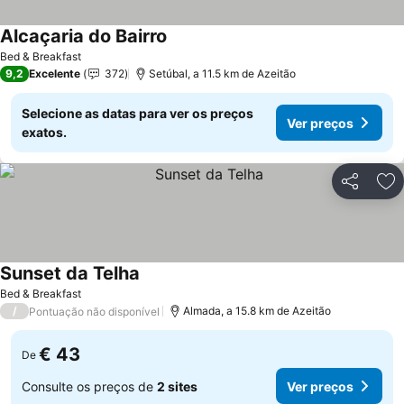
Alcaçaria do Bairro
Ver preços
Bed & Breakfast
9,2
Excelente
372
Setúbal, a 11.5 km de Azeitão
Selecione as datas para ver os preços
Ver preços
exatos.
Partilhar
Ad
Sunset da Telha
Ver preços
Bed & Breakfast
/
Almada, a 15.8 km de Azeitão
Pontuação não disponível
€ 43
De
Consulte os preços de
2 sites
Ver preços