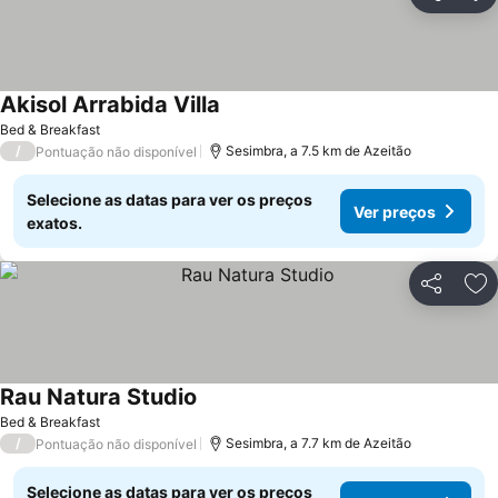
Partilhar
Ad
Akisol Arrabida Villa
Ver preços
Bed & Breakfast
/
Sesimbra, a 7.5 km de Azeitão
Pontuação não disponível
Selecione as datas para ver os preços
Ver preços
exatos.
Partilhar
Ad
Rau Natura Studio
Ver preços
Bed & Breakfast
/
Sesimbra, a 7.7 km de Azeitão
Pontuação não disponível
Selecione as datas para ver os preços