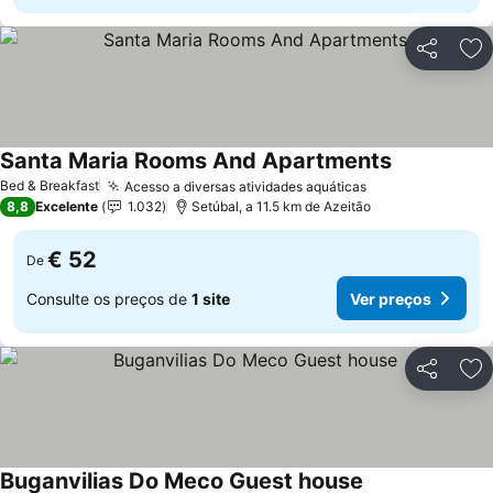
Partilhar
Ad
Santa Maria Rooms And Apartments
Ver preços
Bed & Breakfast
Acesso a diversas atividades aquáticas
Ver preços
8,8
Excelente
1.032
Setúbal, a 11.5 km de Azeitão
€ 52
De
Consulte os preços de
1 site
Ver preços
Partilhar
Ad
Buganvilias Do Meco Guest house