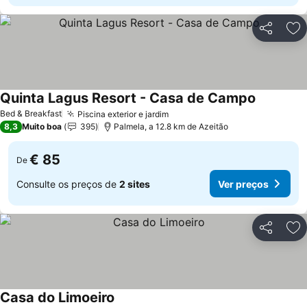
Partilhar
Ad
Quinta Lagus Resort - Casa de Campo
Ver preço
Bed & Breakfast
Piscina exterior e jardim
Ver preços
8,3
Muito boa
395
Palmela, a 12.8 km de Azeitão
€ 85
De
Consulte os preços de
2 sites
Ver preços
Partilhar
Ad
Casa do Limoeiro
Ver preços