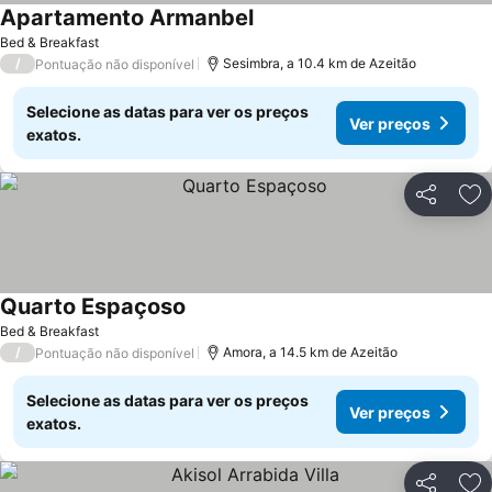
Apartamento Armanbel
Ver preços
Bed & Breakfast
/
Sesimbra, a 10.4 km de Azeitão
Pontuação não disponível
Selecione as datas para ver os preços
Ver preços
exatos.
Partilhar
Ad
Quarto Espaçoso
Ver preços
Bed & Breakfast
/
Amora, a 14.5 km de Azeitão
Pontuação não disponível
Selecione as datas para ver os preços
Ver preços
exatos.