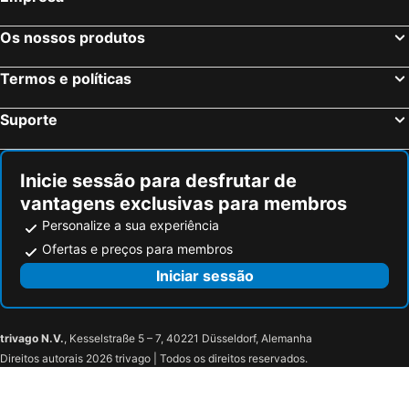
Rio de Mouro, bed and breakfasts
Alcabideche, bed and breakfasts
Charneca de Caparica, bed and breakfasts
Corroios, bed and breakfasts
Os nossos produtos
Pinhal Novo, bed and breakfasts
Termos e políticas
Suporte
Inicie sessão para desfrutar de
vantagens exclusivas para membros
Personalize a sua experiência
Ofertas e preços para membros
Iniciar sessão
trivago N.V.
, Kesselstraße 5 – 7, 40221 Düsseldorf, Alemanha
Direitos autorais 2026 trivago | Todos os direitos reservados.