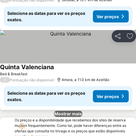
Pontuação não disponível
Selecione as datas para ver os preços
Ver preços
exatos.
Partilhar
Ad
Quinta Valenciana
Ver preços
Bed & Breakfast
/
Amora, a 11.0 km de Azeitão
Pontuação não disponível
Selecione as datas para ver os preços
Ver preços
exatos.
Mostrar mais
Os preços e a disponibilidade que recebemos dos sites de reserva
mudam frequentemente. Como tal, pode haver diferenças entre as
ofertas que consulta no trivago e os preços que estão disponíveis