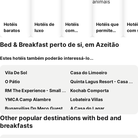
Hotéis
Hotéis de
Hotéis
Hotéis que
Hoté
baratos
luxo
com
permitem
com 
piscinas
animais
Bed & Breakfast perto de si, em Azeitão
Estes hotéis também poderão interessá-lo...
Vila De Sol
Casa do Limoeiro
O Pátio
Quinta Lagus Resort - Casa de Campo
RM The Experience - Small Portuguese Hotels
Kochab Comporta
YMCA Camp Alambre
Lobateira Villas
Buganvilias Do Meco Guest house
A Casa do Lagar
Other popular destinations with bed and
CALI Deluxe Holidays, Sesimbra
Arrabida Guest House
breakfasts
Santa Maria Rooms And Apartments
Home Away From Home
Ha Mar ao Luar
Stay Dp Setubal