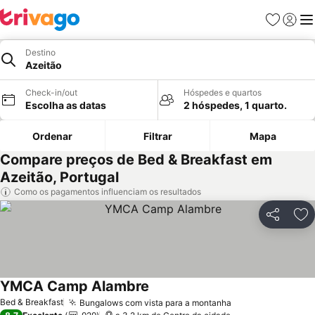
Favoritos
Iniciar
Me
Destino
Azeitão
Check-in/out
Hóspedes e quartos
Escolha as datas
2 hóspedes, 1 quarto.
Ordenar
Filtrar
Mapa
Compare preços de Bed & Breakfast em
Azeitão, Portugal
Como os pagamentos influenciam os resultados
Partilhar
Ad
YMCA Camp Alambre
Ver preços
Bed & Breakfast
Bungalows com vista para a montanha
Ver preços