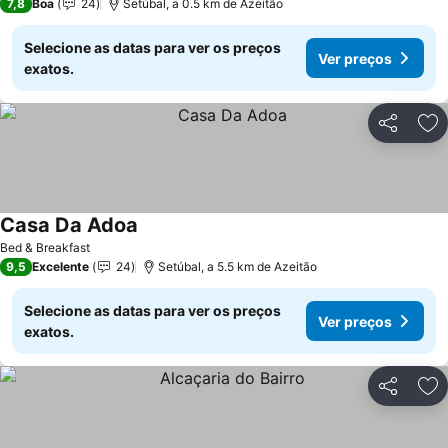
7,8
Boa
24
Setúbal, a 0.5 km de Azeitão
Selecione as datas para ver os preços
Ver preços
exatos.
Partilhar
Ad
Casa Da Adoa
Ver preços
Bed & Breakfast
9,5
Excelente
24
Setúbal, a 5.5 km de Azeitão
Selecione as datas para ver os preços
Ver preços
exatos.
Partilhar
Ad