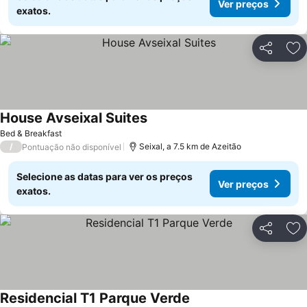
Ver preços
exatos.
Partilhar
Ad
House Avseixal Suites
Ver preços
Bed & Breakfast
/
Seixal, a 7.5 km de Azeitão
Pontuação não disponível
Selecione as datas para ver os preços
Ver preços
exatos.
Partilhar
Ad
Residencial T1 Parque Verde
Ver preços