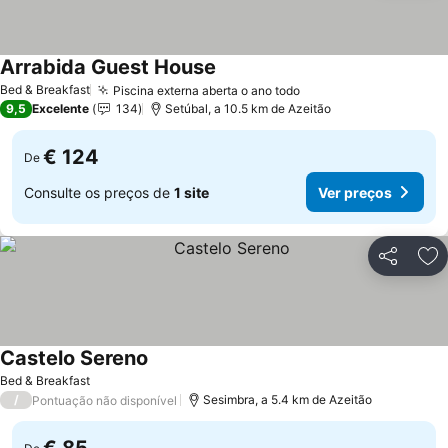
Arrabida Guest House
Ver preços
Bed & Breakfast
Piscina externa aberta o ano todo
Ver preços
9,5
Excelente
134
Setúbal, a 10.5 km de Azeitão
€ 124
De
Consulte os preços de
1 site
Ver preços
Partilhar
Ad
Castelo Sereno
Ver preços
Bed & Breakfast
/
Sesimbra, a 5.4 km de Azeitão
Pontuação não disponível