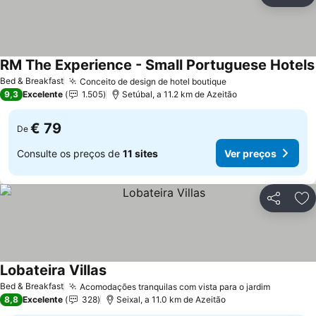
Ad
RM The Experience - Small Portuguese Hotels
Bed & Breakfast
Conceito de design de hotel boutique
Ver preços
9,3
Excelente
1.505
Setúbal, a 11.2 km de Azeitão
€ 79
De
Consulte os preços de
11 sites
Ver preços
Partilhar
Ad
Lobateira Villas
Ver preços
Bed & Breakfast
Acomodações tranquilas com vista para o jardim
Ver preç
8,8
Excelente
328
Seixal, a 11.0 km de Azeitão