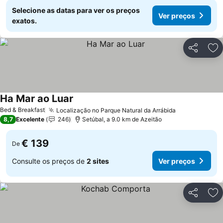
Selecione as datas para ver os preços
Ver preços
exatos.
Partilhar
Ad
Ha Mar ao Luar
Ver preços
Bed & Breakfast
Localização no Parque Natural da Arrábida
Ver preços
8,7
Excelente
246
Setúbal, a 9.0 km de Azeitão
€ 139
De
Consulte os preços de
2 sites
Ver preços
Partilhar
Ad