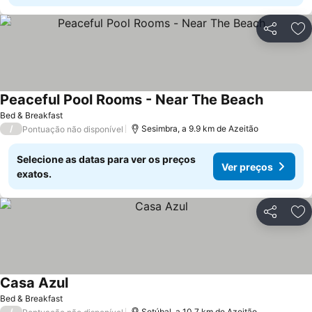
Partilhar
Ad
Peaceful Pool Rooms - Near The Beach
Ver preç
Bed & Breakfast
/
Sesimbra, a 9.9 km de Azeitão
Pontuação não disponível
Selecione as datas para ver os preços
Ver preços
exatos.
Partilhar
Ad
Casa Azul
Ver preços
Bed & Breakfast
/
Setúbal, a 10.7 km de Azeitão