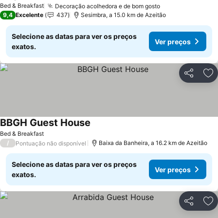
Ver preços
Bed & Breakfast
Decoração acolhedora e de bom gosto
Ver preços
9,4
Excelente
437
Sesimbra, a 15.0 km de Azeitão
Selecione as datas para ver os preços
Ver preços
exatos.
Partilhar
Ad
BBGH Guest House
Ver preços
Bed & Breakfast
/
Baixa da Banheira, a 16.2 km de Azeitão
Pontuação não disponível
Selecione as datas para ver os preços
Ver preços
exatos.
Partilhar
Ad