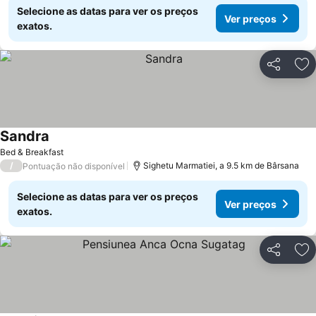
Selecione as datas para ver os preços
Ver preços
exatos.
Partilhar
Ad
Sandra
Bed & Breakfast
/
Sighetu Marmatiei, a 9.5 km de Bârsana
Pontuação não disponível
Selecione as datas para ver os preços
Ver preços
exatos.
Partilhar
Ad