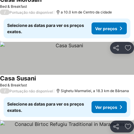
Bed & Breakfast
/
a 10.0 km de Centro da cidade
Pontuação não disponível
Selecione as datas para ver os preços
Ver preços
exatos.
Partilhar
Ad
Casa Susani
Bed & Breakfast
/
Sighetu Marmatiei, a 18.3 km de Bârsana
Pontuação não disponível
Selecione as datas para ver os preços
Ver preços
exatos.
Partilhar
Ad