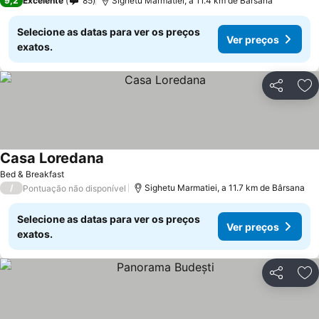
9,2
Excelente
85
Sighetu Marmatiei, a 11.4 km de Bârsana
Selecione as datas para ver os preços
Ver preços
exatos.
Partilhar
Ad
Casa Loredana
Bed & Breakfast
/
Sighetu Marmatiei, a 11.7 km de Bârsana
Pontuação não disponível
Selecione as datas para ver os preços
Ver preços
exatos.
Partilhar
Ad