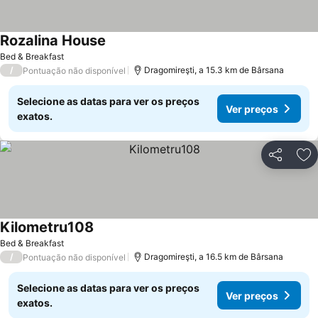
Rozalina House
Bed & Breakfast
/
Dragomireşti, a 15.3 km de Bârsana
Pontuação não disponível
Selecione as datas para ver os preços
Ver preços
exatos.
Partilhar
Ad
Kilometru108
Bed & Breakfast
/
Dragomireşti, a 16.5 km de Bârsana
Pontuação não disponível
Selecione as datas para ver os preços
Ver preços
exatos.