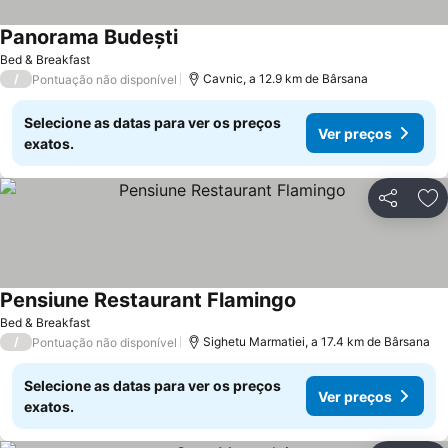
Panorama Budești
Bed & Breakfast
/
Cavnic, a 12.9 km de Bârsana
Pontuação não disponível
Selecione as datas para ver os preços
Ver preços
exatos.
Partilhar
Ad
Pensiune Restaurant Flamingo
Bed & Breakfast
/
Sighetu Marmatiei, a 17.4 km de Bârsana
Pontuação não disponível
Selecione as datas para ver os preços
Ver preços
exatos.