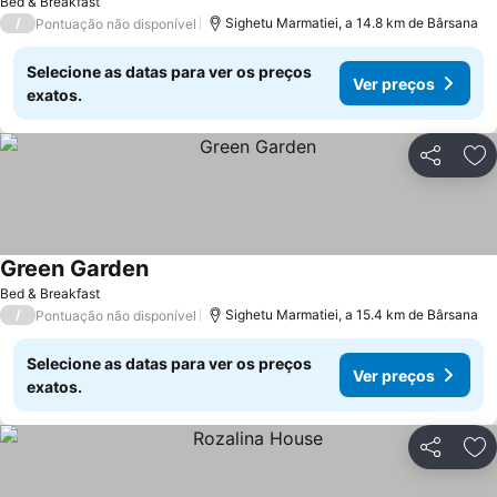
Bed & Breakfast
/
Sighetu Marmatiei, a 14.8 km de Bârsana
Pontuação não disponível
Selecione as datas para ver os preços
Ver preços
exatos.
Partilhar
Ad
Green Garden
Bed & Breakfast
/
Sighetu Marmatiei, a 15.4 km de Bârsana
Pontuação não disponível
Selecione as datas para ver os preços
Ver preços
exatos.
Partilhar
Ad