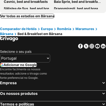
Cavnic, bed and breakfasts
Baia Sprie, bed and breakfasts
Săliştea de Sus, bed and breakfasts
Dragomireşti, bed and breakfasts
Târgu Lăpuş, bed and breakfasts
Ver todas as estadias em Bârsana
Comparador de Hotéis
Europa
Romênia
Maramures
Bârsana
Bed & Breakfast em Bârsana
Facebook
Twitter
Insta
Yo
Selecione o seu país
Adicionar no Google
Encontre facilmente os nossos
resultados: adicione o trivago como
fonte preferencial no Google.
Empresa
Os nossos produtos
Termos e políticas