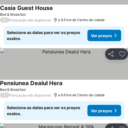
Casia Guest House
Bed & Breakfast
/
a 9.5 km de Centro da cidade
Pontuação não disponível
Selecione as datas para ver os preços
Ver preços
exatos.
Partilhar
Ad
Pensiunea Dealul Hera
Bed & Breakfast
/
a 6.6 km de Centro da cidade
Pontuação não disponível
Selecione as datas para ver os preços
Ver preços
exatos.