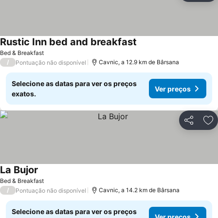
Rustic Inn bed and breakfast
Bed & Breakfast
/
Cavnic, a 12.9 km de Bârsana
Pontuação não disponível
Selecione as datas para ver os preços
Ver preços
exatos.
Partilhar
Ad
La Bujor
Bed & Breakfast
/
Cavnic, a 14.2 km de Bârsana
Pontuação não disponível
Selecione as datas para ver os preços
Ver preços