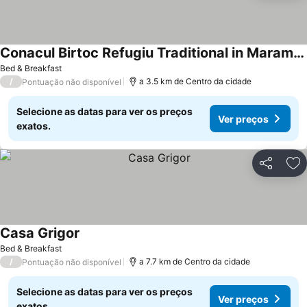
Conacul Birtoc Refugiu Traditional in Maramures
Bed & Breakfast
/
a 3.5 km de Centro da cidade
Pontuação não disponível
Selecione as datas para ver os preços
Ver preços
exatos.
Partilhar
Ad
Casa Grigor
Bed & Breakfast
/
a 7.7 km de Centro da cidade
Pontuação não disponível
Selecione as datas para ver os preços
Ver preços
exatos.