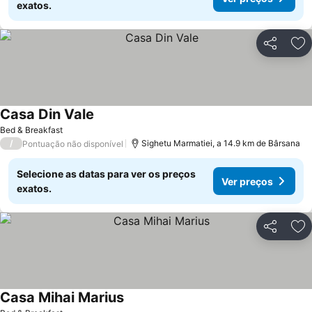
exatos.
Partilhar
Ad
Casa Din Vale
Bed & Breakfast
/
Sighetu Marmatiei, a 14.9 km de Bârsana
Pontuação não disponível
Selecione as datas para ver os preços
Ver preços
exatos.
Partilhar
Ad
Casa Mihai Marius