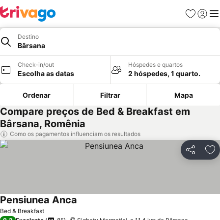
Favoritos
Iniciar
Me
Destino
Bârsana
Check-in/out
Hóspedes e quartos
Escolha as datas
2 hóspedes, 1 quarto.
Ordenar
Filtrar
Mapa
Compare preços de Bed & Breakfast em
Bârsana, Romênia
Como os pagamentos influenciam os resultados
Partilhar
Ad
Pensiunea Anca
Bed & Breakfast