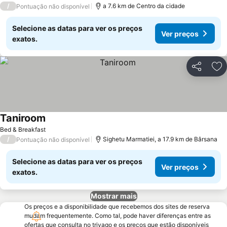
/
a 7.6 km de Centro da cidade
Pontuação não disponível
Selecione as datas para ver os preços
Ver preços
exatos.
Partilhar
Ad
Taniroom
Bed & Breakfast
/
Sighetu Marmatiei, a 17.9 km de Bârsana
Pontuação não disponível
Selecione as datas para ver os preços
Ver preços
exatos.
Mostrar mais
Os preços e a disponibilidade que recebemos dos sites de reserva
mudam frequentemente. Como tal, pode haver diferenças entre as
ofertas que consulta no trivago e os preços que estão disponíveis