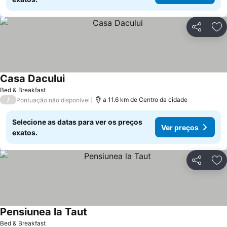
Partilhar
Ad
Casa Dacului
Bed & Breakfast
/
a 11.6 km de Centro da cidade
Pontuação não disponível
Selecione as datas para ver os preços
Ver preços
exatos.
Partilhar
Ad
Pensiunea la Taut
Bed & Breakfast