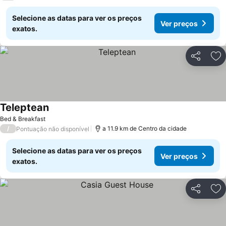
Selecione as datas para ver os preços
Ver preços
exatos.
Partilhar
Ad
Teleptean
Bed & Breakfast
/
a 11.9 km de Centro da cidade
Pontuação não disponível
Selecione as datas para ver os preços
Ver preços
exatos.
Partilhar
Ad