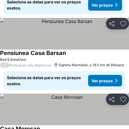
Selecione as datas para ver os preços
Ver preços
exatos.
Partilhar
Ad
Pensiunea Casa Barsan
Bed & Breakfast
/
Sighetu Marmatiei, a 18.0 km de Bârsana
Pontuação não disponível
Selecione as datas para ver os preços
Ver preços
exatos.
Partilhar
Ad
Casa Morosan