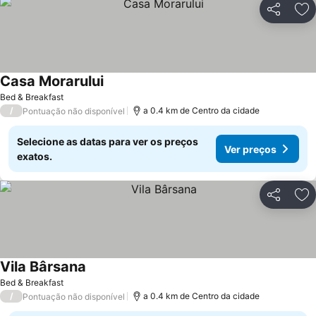
Partilhar
Ad
Casa Morarului
Bed & Breakfast
/
a 0.4 km de Centro da cidade
Pontuação não disponível
Selecione as datas para ver os preços
Ver preços
exatos.
Partilhar
Ad
Vila Bârsana
Bed & Breakfast
/
a 0.4 km de Centro da cidade
Pontuação não disponível