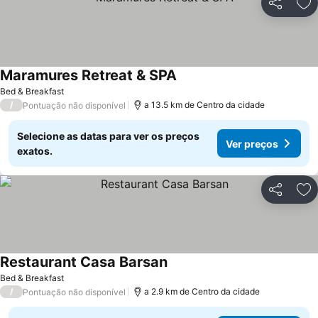
Partilhar
Ad
Maramures Retreat & SPA
Bed & Breakfast
/
a 13.5 km de Centro da cidade
Pontuação não disponível
Selecione as datas para ver os preços
Ver preços
exatos.
Partilhar
Ad
Restaurant Casa Barsan
Bed & Breakfast
/
a 2.9 km de Centro da cidade
Pontuação não disponível