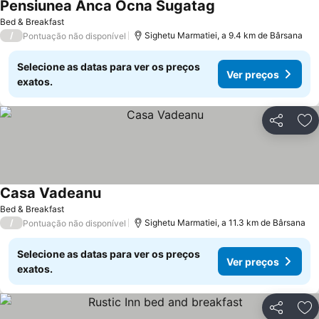
Pensiunea Anca Ocna Sugatag
Bed & Breakfast
/
Sighetu Marmatiei, a 9.4 km de Bârsana
Pontuação não disponível
Selecione as datas para ver os preços
Ver preços
exatos.
Partilhar
Ad
Casa Vadeanu
Bed & Breakfast
/
Sighetu Marmatiei, a 11.3 km de Bârsana
Pontuação não disponível
Selecione as datas para ver os preços
Ver preços
exatos.
Partilhar
Ad