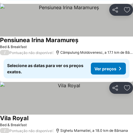
Partilhar
Ad
Pensiunea Irina Maramureș
Bed & Breakfast
/
Câmpulung Moldovenesc, a 17.1 km de Bârsana
Pontuação não disponível
Selecione as datas para ver os preços
Ver preços
exatos.
Partilhar
Ad
Vila Royal
Bed & Breakfast
/
Sighetu Marmatiei, a 18.0 km de Bârsana
Pontuação não disponível