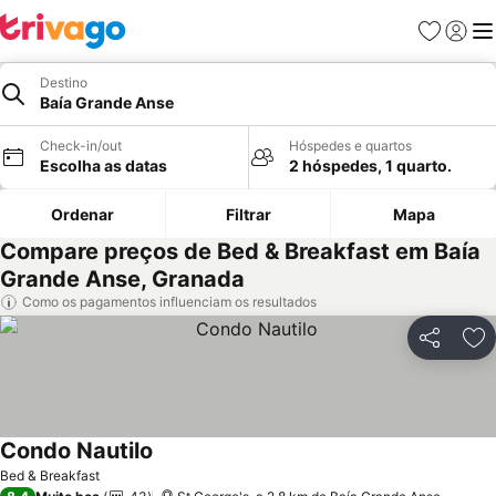
Favoritos
Iniciar
Me
Destino
Baía Grande Anse
Check-in/out
Hóspedes e quartos
Escolha as datas
2 hóspedes, 1 quarto.
Ordenar
Filtrar
Mapa
Compare preços de Bed & Breakfast em Baía
Grande Anse, Granada
Como os pagamentos influenciam os resultados
Partilhar
Ad
Condo Nautilo
Ver preços
Bed & Breakfast