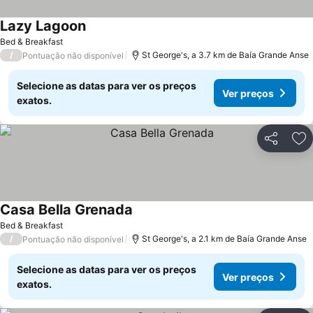
Lazy Lagoon
Ver preços
Bed & Breakfast
/
St George's, a 3.7 km de Baía Grande Anse
Pontuação não disponível
Selecione as datas para ver os preços
Ver preços
exatos.
Partilhar
Ad
Casa Bella Grenada
Ver preços
Bed & Breakfast
/
St George's, a 2.1 km de Baía Grande Anse
Pontuação não disponível
Selecione as datas para ver os preços
Ver preços
exatos.