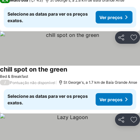
8,4
Muito boa
43
St George's, a 2.8 km de Baía Grande Anse
Selecione as datas para ver os preços
Ver preços
exatos.
Partilhar
Ad
chill spot on the green
Ver preços
Bed & Breakfast
/
St George's, a 1.7 km de Baía Grande Anse
Pontuação não disponível
Selecione as datas para ver os preços
Ver preços
exatos.
Partilhar
Ad