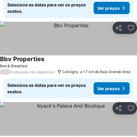
Selecione as datas para ver os preços
Ver preços
exatos.
Partilhar
Ad
Bbv Properties
Ver preços
Bed & Breakfast
/
Calivigny, a 1.7 km de Baía Grande Anse
Pontuação não disponível
Selecione as datas para ver os preços
Ver preços
exatos.
Partilhar
Ad