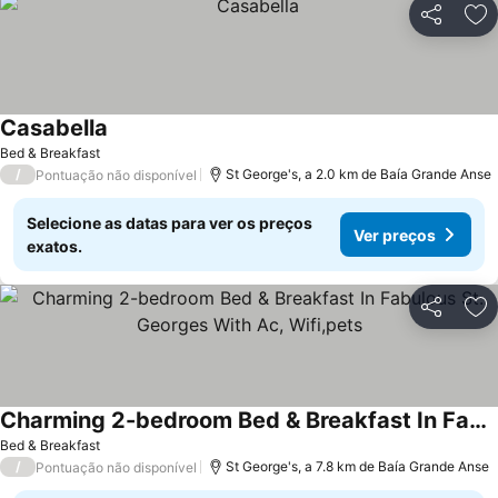
Partilhar
Ad
Casabella
Ver preços
Bed & Breakfast
/
St George's, a 2.0 km de Baía Grande Anse
Pontuação não disponível
Selecione as datas para ver os preços
Ver preços
exatos.
Partilhar
Ad
Charming 2-bedroom Bed & Breakfast In Fabulous St. Georges With Ac, Wifi,pets
Ver preços
Bed & Breakfast
/
St George's, a 7.8 km de Baía Grande Anse
Pontuação não disponível