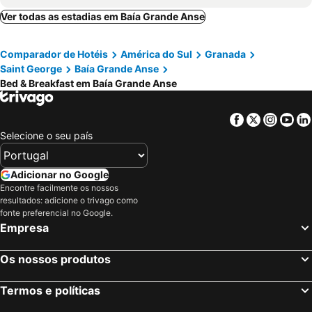
Ver todas as estadias em Baía Grande Anse
Comparador de Hotéis
América do Sul
Granada
Saint George
Baía Grande Anse
Bed & Breakfast em Baía Grande Anse
Facebook
Twitter
Insta
Yo
Selecione o seu país
Adicionar no Google
Encontre facilmente os nossos
resultados: adicione o trivago como
fonte preferencial no Google.
Empresa
Os nossos produtos
Termos e políticas