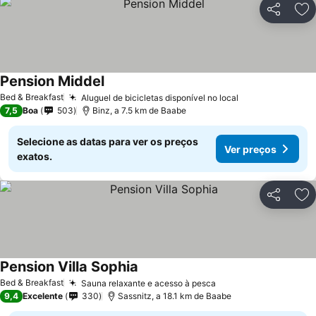
Partilhar
Ad
Pension Middel
Bed & Breakfast
Aluguel de bicicletas disponível no local
7,5
Boa
503
Binz, a 7.5 km de Baabe
Selecione as datas para ver os preços
Ver preços
exatos.
Partilhar
Ad
Pension Villa Sophia
Bed & Breakfast
Sauna relaxante e acesso à pesca
9,4
Excelente
330
Sassnitz, a 18.1 km de Baabe