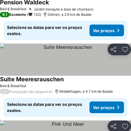
Pension Waldeck
Bed & Breakfast
Jardim tranquilo e área de churrasco
9,1
Excelente
122
Göhren, a 2.6 km de Baabe
Selecione as datas para ver os preços
Ver preços
exatos.
Partilhar
Ad
Suite Meeresrauschen
Bed & Breakfast
/
Middelhagen, a 4.7 km de Baabe
Pontuação não disponível
Selecione as datas para ver os preços
Ver preços
exatos.
Partilhar
Ad