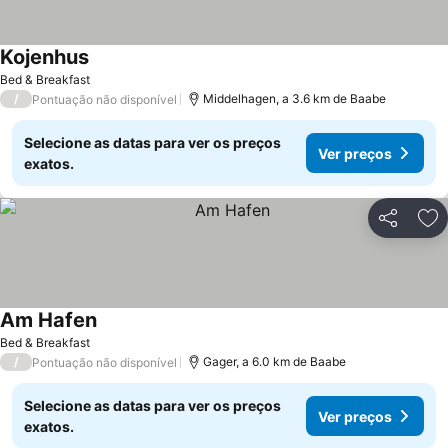
Kojenhus
Bed & Breakfast
/
Middelhagen, a 3.6 km de Baabe
Pontuação não disponível
Selecione as datas para ver os preços
Ver preços
exatos.
Partilhar
Ad
Am Hafen
Bed & Breakfast
/
Gager, a 6.0 km de Baabe
Pontuação não disponível
Selecione as datas para ver os preços
Ver preços
exatos.