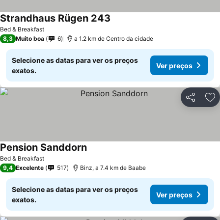
Strandhaus Rügen 243
Bed & Breakfast
8,3
Muito boa
6
a 1.2 km de Centro da cidade
Selecione as datas para ver os preços
Ver preços
exatos.
Partilhar
Ad
Pension Sanddorn
Bed & Breakfast
9,4
Excelente
517
Binz, a 7.4 km de Baabe
Selecione as datas para ver os preços
Ver preços
exatos.