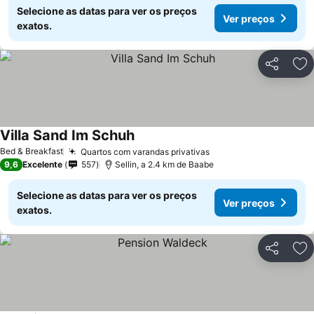
Selecione as datas para ver os preços
Ver preços
exatos.
Partilhar
Ad
Villa Sand Im Schuh
Bed & Breakfast
Quartos com varandas privativas
9,6
Excelente
557
Sellin, a 2.4 km de Baabe
Selecione as datas para ver os preços
Ver preços
exatos.
Partilhar
Ad