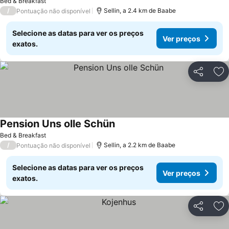
Bed & Breakfast
/
Sellin, a 2.4 km de Baabe
Pontuação não disponível
Selecione as datas para ver os preços
Ver preços
exatos.
Partilhar
Ad
Pension Uns olle Schün
Bed & Breakfast
/
Sellin, a 2.2 km de Baabe
Pontuação não disponível
Selecione as datas para ver os preços
Ver preços
exatos.
Partilhar
Ad