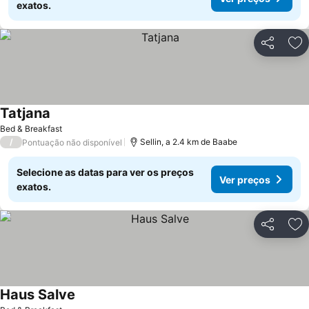
exatos.
Partilhar
Ad
Tatjana
Bed & Breakfast
/
Sellin, a 2.4 km de Baabe
Pontuação não disponível
Selecione as datas para ver os preços
Ver preços
exatos.
Partilhar
Ad
Haus Salve