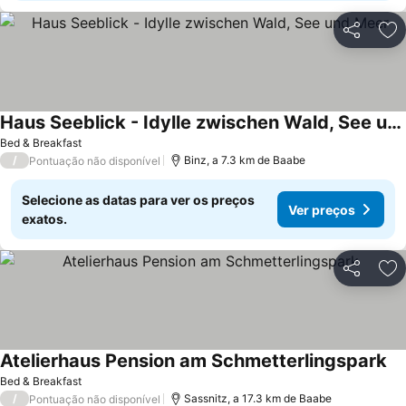
Partilhar
Ad
Haus Seeblick - Idylle zwischen Wald, See und Meer
Bed & Breakfast
/
Binz, a 7.3 km de Baabe
Pontuação não disponível
Selecione as datas para ver os preços
Ver preços
exatos.
Partilhar
Ad
Atelierhaus Pension am Schmetterlingspark
Bed & Breakfast
/
Sassnitz, a 17.3 km de Baabe
Pontuação não disponível