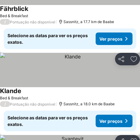
Fährblick
Bed & Breakfast
/
Sassnitz, a 17.7 km de Baabe
Pontuação não disponível
Selecione as datas para ver os preços
Ver preços
exatos.
Partilhar
Ad
Klande
Bed & Breakfast
/
Sassnitz, a 18.0 km de Baabe
Pontuação não disponível
Selecione as datas para ver os preços
Ver preços
exatos.