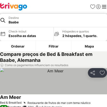
Favoritos
Iniciar
Me
Destino
Baabe
Check-in/out
Hóspedes e quartos
Escolha as datas
2 hóspedes, 1 quarto.
Ordenar
Filtrar
Mapa
Compare preços de Bed & Breakfast em
Baabe, Alemanha
Como os pagamentos influenciam os resultados
Partilhar
Ad
Am Meer
Bed & Breakfast
Restaurante de frutos do mar com tema náutico