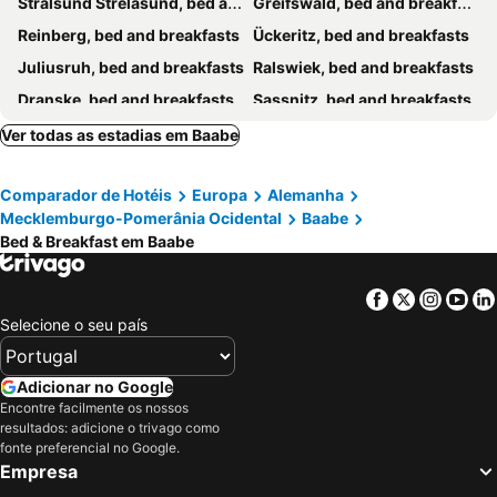
Stralsund Strelasund, bed and breakfasts
Greifswald, bed and breakfasts
Reinberg, bed and breakfasts
Ückeritz, bed and breakfasts
Juliusruh, bed and breakfasts
Ralswiek, bed and breakfasts
Dranske, bed and breakfasts
Sassnitz, bed and breakfasts
Wolgast, bed and breakfasts
Lohme, bed and breakfasts
Ver todas as estadias em Baabe
Sellin, bed and breakfasts
Breege, bed and breakfasts
Comparador de Hotéis
Europa
Alemanha
Trassenheide, bed and breakfasts
Göhren, bed and breakfasts
Mecklemburgo-Pomerânia Ocidental
Baabe
Middelhagen, bed and breakfasts
Putbus, bed and breakfasts
Bed & Breakfast em Baabe
Hiddensee, bed and breakfasts
Rankwitz, bed and breakfasts
Koserow, bed and breakfasts
Kramerhof, bed and breakfasts
Facebook
Twitter
Insta
Yo
Selecione o seu país
Süderholz, bed and breakfasts
Adicionar no Google
Encontre facilmente os nossos
resultados: adicione o trivago como
fonte preferencial no Google.
Empresa