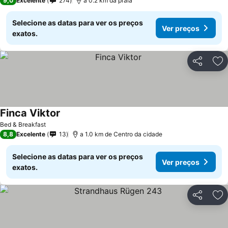
9,0
Excelente
274
a 0.2 km da praia
Selecione as datas para ver os preços
Ver preços
exatos.
Partilhar
Ad
Finca Viktor
Bed & Breakfast
8,8
Excelente
13
a 1.0 km de Centro da cidade
Selecione as datas para ver os preços
Ver preços
exatos.
Partilhar
Ad