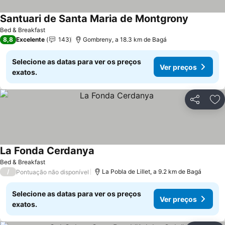
Santuari de Santa Maria de Montgrony
Bed & Breakfast
8,8
Excelente
143
Gombreny, a 18.3 km de Bagá
Selecione as datas para ver os preços
Ver preços
exatos.
Partilhar
Ad
La Fonda Cerdanya
Bed & Breakfast
/
La Pobla de Lillet, a 9.2 km de Bagá
Pontuação não disponível
Selecione as datas para ver os preços
Ver preços
exatos.