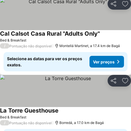
Partilhar
Ad
Cal Calsot Casa Rural "Adults Only"
Bed & Breakfast
/
Montellá Martinet, a 17.4 km de Bagá
Pontuação não disponível
Selecione as datas para ver os preços
Ver preços
exatos.
Partilhar
Ad
La Torre Guesthouse
Bed & Breakfast
/
Borredá, a 17.0 km de Bagá
Pontuação não disponível