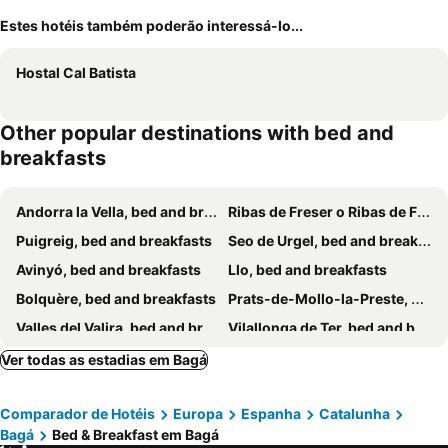
Estes hotéis também poderão interessá-lo...
Hostal Cal Batista
Other popular destinations with bed and
breakfasts
Andorra la Vella, bed and breakfasts
Ribas de Freser o Ribas de Fresser, bed and breakfasts
Puigreig, bed and breakfasts
Seo de Urgel, bed and breakfasts
Avinyó, bed and breakfasts
Llo, bed and breakfasts
Bolquère, bed and breakfasts
Prats-de-Mollo-la-Preste, bed and breakfasts
Valles del Valira, bed and breakfasts
Vilallonga de Ter, bed and breakfasts
Llivia, bed and breakfasts
Torelló, bed and breakfasts
Ver todas as estadias em Bagá
Puigcerdá, bed and breakfasts
Sallent de Llobregat, bed and breakfasts
Comparador de Hotéis
Europa
Espanha
Catalunha
Vich, bed and breakfasts
Ur, bed and breakfasts
Bagá
Bed & Breakfast em Bagá
Planès, bed and breakfasts
Gombreny, bed and breakfasts