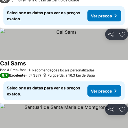
6,8
1.849
a 0.5 km de Centro da cidade
Selecione as datas para ver os preços
Ver preços
exatos.
Partilhar
Ad
Cal Sams
Bed & Breakfast
Recomendações locais personalizadas
8,7
Excelente
337
Puigcerdá, a 16.3 km de Bagá
Selecione as datas para ver os preços
Ver preços
exatos.
Partilhar
Ad