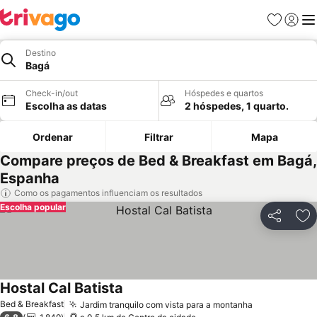
Favoritos
Iniciar
Me
Destino
Bagá
Check-in/out
Hóspedes e quartos
Escolha as datas
2 hóspedes, 1 quarto.
Ordenar
Filtrar
Mapa
Compare preços de Bed & Breakfast em Bagá,
Espanha
Como os pagamentos influenciam os resultados
Escolha popular
Partilhar
Ad
Hostal Cal Batista
Bed & Breakfast
Jardim tranquilo com vista para a montanha