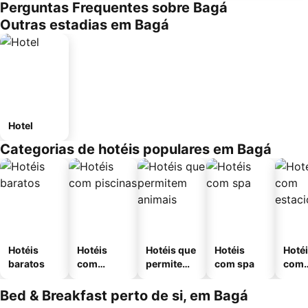
Perguntas Frequentes sobre Bagá
Outras estadias em Bagá
Hotel
Categorias de hotéis populares em Bagá
Hotéis
Hotéis
Hotéis que
Hotéis
Hoté
baratos
com
permitem
com spa
com
piscinas
animais
esta
ment
Bed & Breakfast perto de si, em Bagá