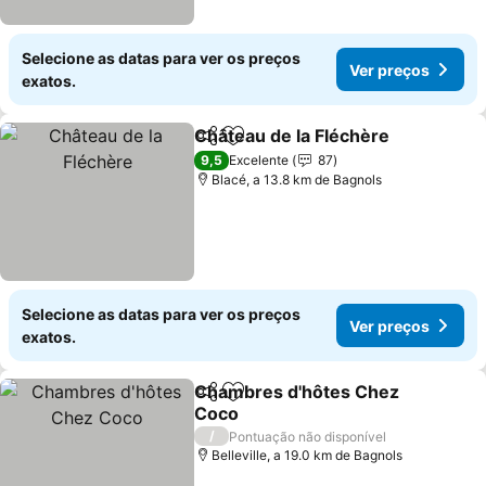
Selecione as datas para ver os preços
Ver preços
exatos.
Château de la Fléchère
Partilhar
Adicionar aos favoritos
Ver
9,5
Excelente
87
Blacé, a 13.8 km de Bagnols
Selecione as datas para ver os preços
Ver preços
exatos.
Chambres d'hôtes Chez
Partilhar
Adicionar aos favoritos
Coco
Ver preços
/
Pontuação não disponível
Belleville, a 19.0 km de Bagnols