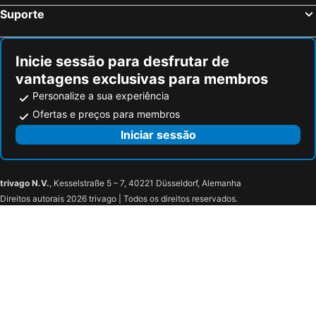
Pommiers, bed and breakfasts
Sathonay-Camp, bed and breakfasts
Suporte
Jarnosse, bed and breakfasts
Villieu-Loyes-Mollon, bed and breakfasts
Biziat, bed and breakfasts
Écoche, bed and breakfasts
Inicie sessão para desfrutar de
vantagens exclusivas para membros
Personalize a sua experiência
Ofertas e preços para membros
Iniciar sessão
trivago N.V.
, Kesselstraße 5 – 7, 40221 Düsseldorf, Alemanha
Direitos autorais 2026 trivago | Todos os direitos reservados.