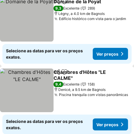
Domaine de la Poyat
Partilhar
Adicionar aos favoritos
Ver p
9,3
Excelente
289
Légny, a 4.0 km de Bagnols
Edifício histórico com vista para o jardim
Ver
Selecione as datas para ver os preços
Ver preços
exatos.
Chambres d'Hôtes "LE
Partilhar
Adicionar aos favoritos
CALME"
Ver preços
9,4
Excelente
158
Denicé, a 9.5 km de Bagnols
Piscina tranquila com vistas panorâmicas
Ve
Selecione as datas para ver os preços
Ver preços
exatos.