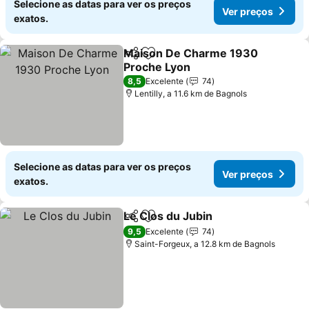
Selecione as datas para ver os preços
Ver preços
exatos.
Maison De Charme 1930
Partilhar
Adicionar aos favoritos
Proche Lyon
Ver preços
8,5
Excelente
74
Lentilly, a 11.6 km de Bagnols
Selecione as datas para ver os preços
Ver preços
exatos.
Le Clos du Jubin
Partilhar
Adicionar aos favoritos
Ver preço
9,5
Excelente
74
Saint-Forgeux, a 12.8 km de Bagnols