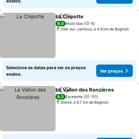
exatos.
La Chipotte
Partilhar
Adicionar aos favoritos
Ver preços
8,0
Muito boa
6
Ville-sur-Jarnioux, a 4.9 km de Bagnols
Selecione as datas para ver os preços
Ver preços
exatos.
Le Vallon des Ronzières
Partilhar
Adicionar aos favoritos
Ve
9,3
Excelente
151
Gleizé, a 8.7 km de Bagnols