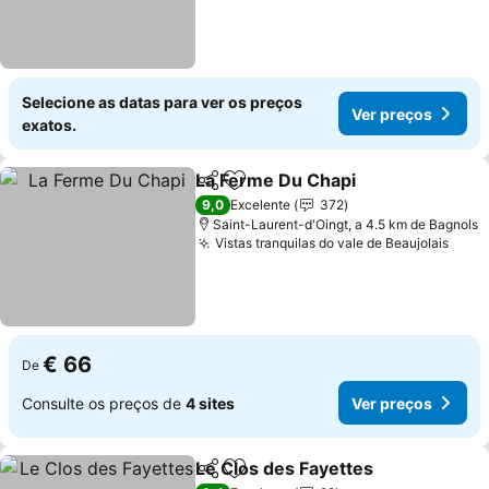
Selecione as datas para ver os preços
Ver preços
exatos.
La Ferme Du Chapi
Partilhar
Adicionar aos favoritos
Ver pre
9,0
Excelente
372
Saint-Laurent-d'Oingt, a 4.5 km de Bagnols
Vistas tranquilas do vale de Beaujolais
Ver 
€ 66
De
Consulte os preços de
4 sites
Ver preços
Le Clos des Fayettes
Partilhar
Adicionar aos favoritos
Ver p