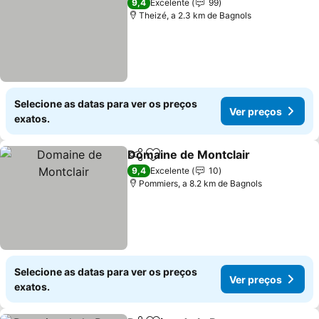
9,4
Excelente
99
Theizé, a 2.3 km de Bagnols
Selecione as datas para ver os preços
Ver preços
exatos.
Domaine de Montclair
Partilhar
Adicionar aos favoritos
Ver 
9,4
Excelente
10
Pommiers, a 8.2 km de Bagnols
Selecione as datas para ver os preços
Ver preços
exatos.