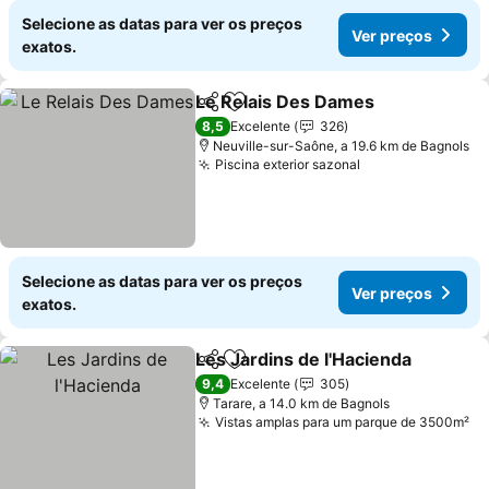
Selecione as datas para ver os preços
Ver preços
exatos.
Le Relais Des Dames
Partilhar
Adicionar aos favoritos
Ver p
8,5
Excelente
326
Neuville-sur-Saône, a 19.6 km de Bagnols
Piscina exterior sazonal
Ver preços
Selecione as datas para ver os preços
Ver preços
exatos.
Les Jardins de l'Hacienda
Partilhar
Adicionar aos favoritos
9,4
Excelente
305
Tarare, a 14.0 km de Bagnols
Vistas amplas para um parque de 3500m²
Ve