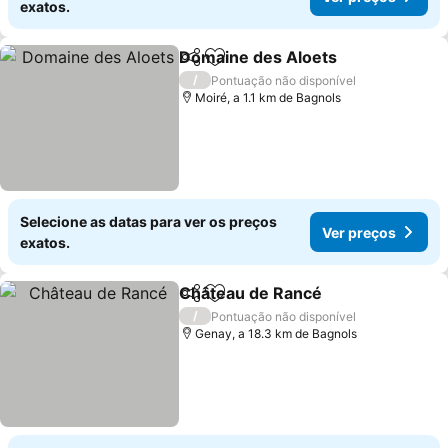
exatos.
Domaine des Aloets
Partilhar
Adicionar aos favoritos
Ver p
/
Pontuação não disponível
Moiré, a 1.1 km de Bagnols
Selecione as datas para ver os preços
Ver preços
exatos.
Château de Rancé
Partilhar
Adicionar aos favoritos
Ver pre
/
Pontuação não disponível
Genay, a 18.3 km de Bagnols