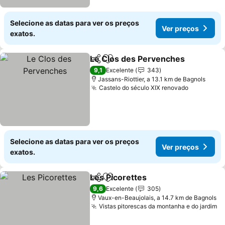
Selecione as datas para ver os preços
Ver preços
exatos.
Le Clos des Pervenches
Partilhar
Adicionar aos favoritos
Ve
9,1
Excelente
343
Jassans-Riottier, a 13.1 km de Bagnols
Castelo do século XIX renovado
Ver preço
Selecione as datas para ver os preços
Ver preços
exatos.
Les Picorettes
Partilhar
Adicionar aos favoritos
Ver preços
9,6
Excelente
305
Vaux-en-Beaujolais, a 14.7 km de Bagnols
Vistas pitorescas da montanha e do jardim
Ve