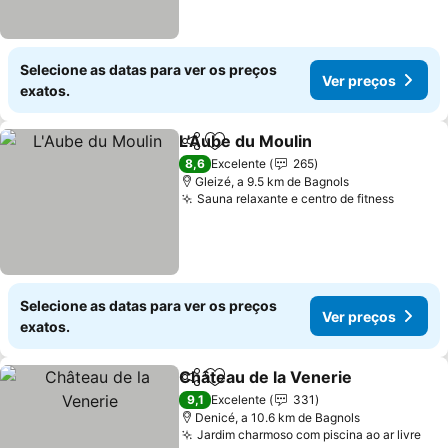
Selecione as datas para ver os preços
Ver preços
exatos.
L'Aube du Moulin
Partilhar
Adicionar aos favoritos
Ver preç
8,6
Excelente
265
Gleizé, a 9.5 km de Bagnols
Sauna relaxante e centro de fitness
Ver pr
Selecione as datas para ver os preços
Ver preços
exatos.
Château de la Venerie
Partilhar
Adicionar aos favoritos
Ver 
9,1
Excelente
331
Denicé, a 10.6 km de Bagnols
Jardim charmoso com piscina ao ar livre
Ver