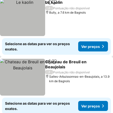
Le kaolin
Partilhar
Adicionar aos favoritos
Ver preços
/
Pontuação não disponível
Bully, a 7.6 km de Bagnols
Selecione as datas para ver os preços
Ver preços
exatos.
Chateau de Breuil en
Partilhar
Adicionar aos favoritos
Beaujolais
Ver preços
/
Pontuação não disponível
Salles-Arbuissonnas-en-Beaujolais, a 13.9
km de Bagnols
Selecione as datas para ver os preços
Ver preços
exatos.