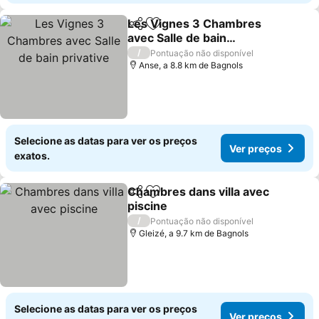
Les Vignes 3 Chambres
Partilhar
Adicionar aos favoritos
avec Salle de bain
privative
Ver preços
/
Pontuação não disponível
Anse, a 8.8 km de Bagnols
Selecione as datas para ver os preços
Ver preços
exatos.
Chambres dans villa avec
Partilhar
Adicionar aos favoritos
piscine
Ver preços
/
Pontuação não disponível
Gleizé, a 9.7 km de Bagnols
Selecione as datas para ver os preços
Ver preços