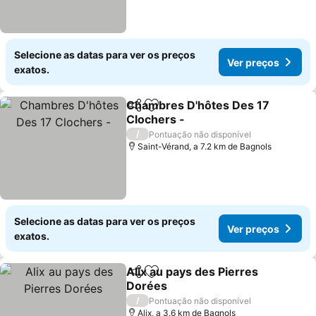
Selecione as datas para ver os preços
Ver preços
exatos.
Chambres D'hôtes Des 17
Partilhar
Adicionar aos favoritos
Clochers -
Ver preços
/
Pontuação não disponível
Saint-Vérand, a 7.2 km de Bagnols
Selecione as datas para ver os preços
Ver preços
exatos.
Alix au pays des Pierres
Partilhar
Adicionar aos favoritos
Dorées
Ver preços
/
Pontuação não disponível
Alix, a 3.6 km de Bagnols