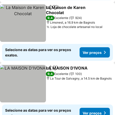
La Maison de Karen
Partilhar
Adicionar aos favoritos
Chocolat
Ver preços
9,4
Excelente
924
Limonest, a 16.9 km de Bagnols
Loja de chocolate artesanal no local
Ver pr
Selecione as datas para ver os preços
Ver preços
exatos.
LA MAISON D'IVONA
Partilhar
Adicionar aos favoritos
Ver p
9,4
Excelente
100
La Tour de Salvagny, a 14.5 km de Bagnols
Selecione as datas para ver os preços
Ver preços