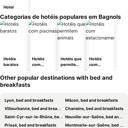
Hotel
Categorias de hotéis populares em Bagnols
Hotéis
Hotéis
Hotéis que
Hotéis
baratos
com
permitem
com
piscinas
animais
estaciona
mento
Other popular destinations with bed and
breakfasts
Lyon, bed and breakfasts
Mâcon, bed and breakfasts
Villeurbanne, bed and breakfasts
Chaneins, bed and breakfasts
Saint-Cyr-sur-le-Rhône, bed and breakfasts
Neuville-sur-Saône, bed and breakfasts
Prissé, bed and breakfasts
Montmerle-sur-Saône, bed and breakfasts