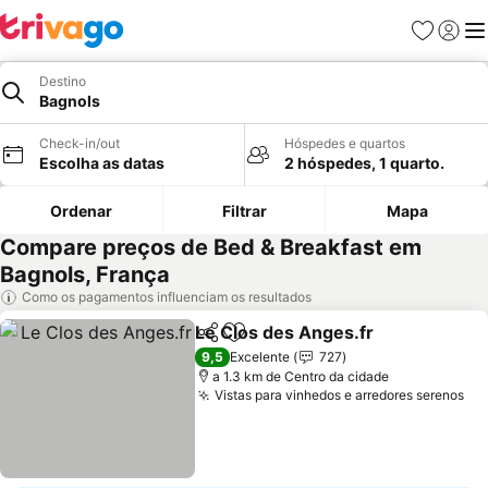
Favoritos
Iniciar
Me
Destino
Bagnols
Check-in/out
Hóspedes e quartos
Escolha as datas
2 hóspedes, 1 quarto.
Ordenar
Filtrar
Mapa
Compare preços de Bed & Breakfast em
Bagnols, França
Como os pagamentos influenciam os resultados
Le Clos des Anges.fr
Partilhar
Adicionar aos favoritos
Ver p
9,5
Excelente
727
a 1.3 km de Centro da cidade
Vistas para vinhedos e arredores serenos
Ve