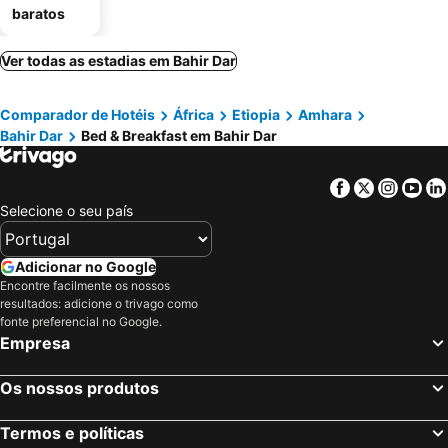
baratos
Ver todas as estadias em Bahir Dar
Comparador de Hotéis
África
Etiopia
Amhara
Bahir Dar
Bed & Breakfast em Bahir Dar
Facebook
Twitter
Insta
Yo
Selecione o seu país
Adicionar no Google
Encontre facilmente os nossos
resultados: adicione o trivago como
fonte preferencial no Google.
Empresa
Os nossos produtos
Termos e políticas