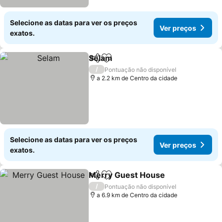
Selecione as datas para ver os preços
Ver preços
exatos.
Selam
Partilhar
Adicionar aos favoritos
Ver preços
/
Pontuação não disponível
a 2.2 km de Centro da cidade
Selecione as datas para ver os preços
Ver preços
exatos.
Merry Guest House
Partilhar
Adicionar aos favoritos
Ver pr
/
Pontuação não disponível
a 6.9 km de Centro da cidade