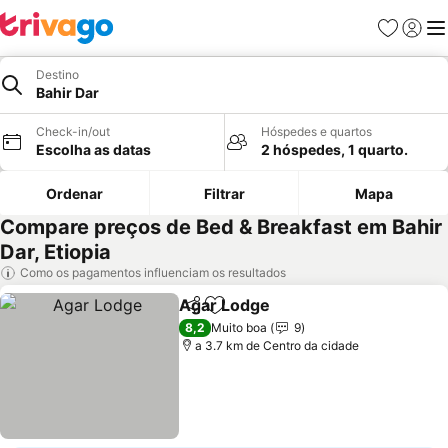
Favoritos
Iniciar
Me
Destino
Bahir Dar
Check-in/out
Hóspedes e quartos
Escolha as datas
2 hóspedes, 1 quarto.
Ordenar
Filtrar
Mapa
Compare preços de Bed & Breakfast em Bahir
Dar, Etiopia
Como os pagamentos influenciam os resultados
Agar Lodge
Partilhar
Adicionar aos favoritos
Ver preços
8,2
Muito boa
9
a 3.7 km de Centro da cidade