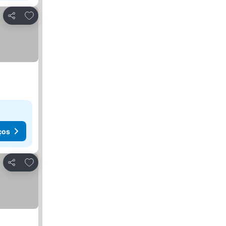
Adicionar aos favoritos
Partilhar
ços
Adicionar aos favoritos
Partilhar