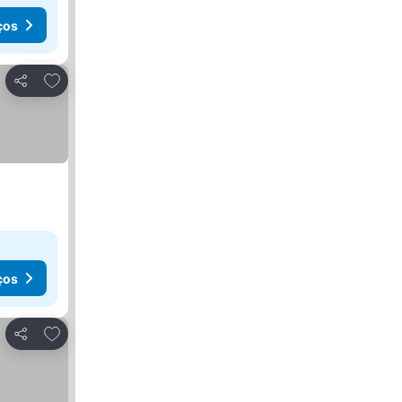
ços
Adicionar aos favoritos
Partilhar
ços
Adicionar aos favoritos
Partilhar