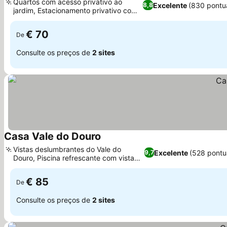
Quartos com acesso privativo ao
Excelente
(830 pontu
8,8
jardim, Estacionamento privativo com
Ver preços
vigilância
€ 70
De
Consulte os preços de
2 sites
Casa Vale do Douro
Ver preços
Vistas deslumbrantes do Vale do
Excelente
(528 pontu
9,7
Douro, Piscina refrescante com vista
Ver preços
panorâmica
€ 85
De
Consulte os preços de
2 sites