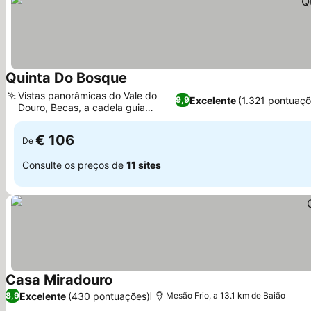
Quinta Do Bosque
Ver preços
Vistas panorâmicas do Vale do
Excelente
(1.321 pontuaçõ
9,9
Douro, Becas, a cadela guia
Ver preços
residente
€ 106
De
Consulte os preços de
11 sites
Casa Miradouro
Ver preços
Excelente
(430 pontuações)
8,9
Mesão Frio, a 13.1 km de Baião