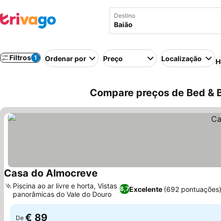
Destino
Filtros
1
Ordenar por
Preço
Localização
H
Compare preços de Bed & B
Casa do Almocreve
Ver preços
Piscina ao ar livre e horta, Vistas
Excelente
(692 pontuações
8,7
panorâmicas do Vale do Douro
Ver preços
€ 89
De