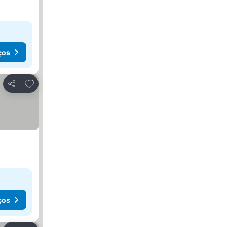
ços
Adicionar aos favoritos
Partilhar
ços