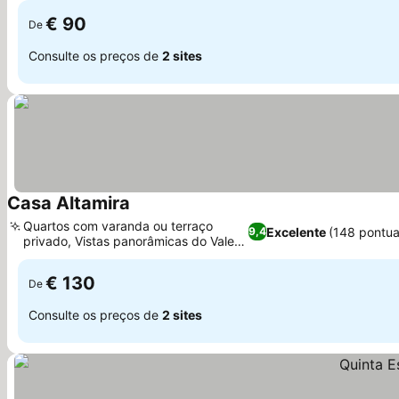
€ 90
De
Consulte os preços de
2 sites
Casa Altamira
Ver preços
Quartos com varanda ou terraço
Excelente
(148 pontu
9,4
privado, Vistas panorâmicas do Vale
Ver preços
do Douro
€ 130
De
Consulte os preços de
2 sites