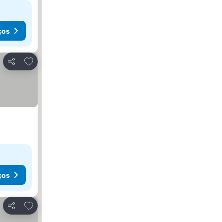
ços
Adicionar aos favoritos
Partilhar
ços
Adicionar aos favoritos
Partilhar