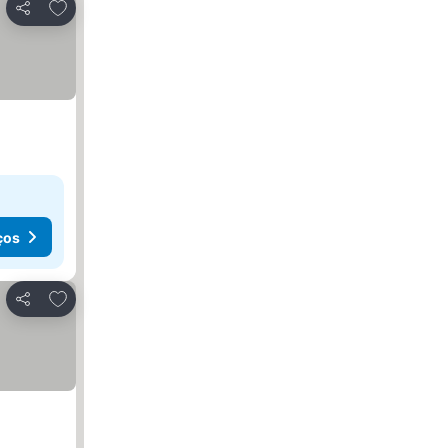
Adicionar aos favoritos
Partilhar
ços
Adicionar aos favoritos
Partilhar