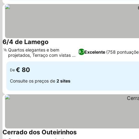
6/4 de Lamego
Ver preços
Quartos elegantes e bem
Excelente
(758 pontuaçõe
9,7
projetados, Terraço com vistas da
Ver preços
cidade
€ 80
De
Consulte os preços de
2 sites
Cerrado dos Outeirinhos
Ver preços