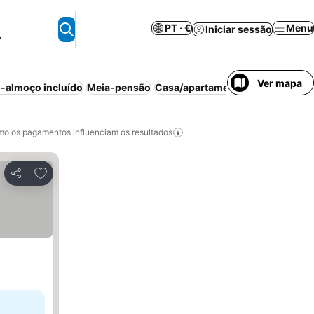
PT · €
Menu
Iniciar sessão
.
Ver mapa
-almoço incluído
Meia-pensão
Casa/apartamento inteiro
Aparth
o os pagamentos influenciam os resultados
Adicionar aos favoritos
Partilhar