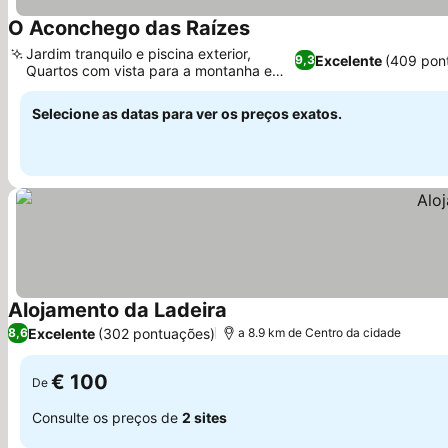
O Aconchego das Raízes
Ver preços
Jardim tranquilo e piscina exterior,
Excelente
(409 pon
9,3
Quartos com vista para a montanha e
Ver preços
para a piscina
Selecione as datas para ver os preços exatos.
Alojamento da Ladeira
Ver preços
Excelente
(302 pontuações)
8,6
a 8.9 km de Centro da cidade
€ 100
De
Consulte os preços de
2 sites