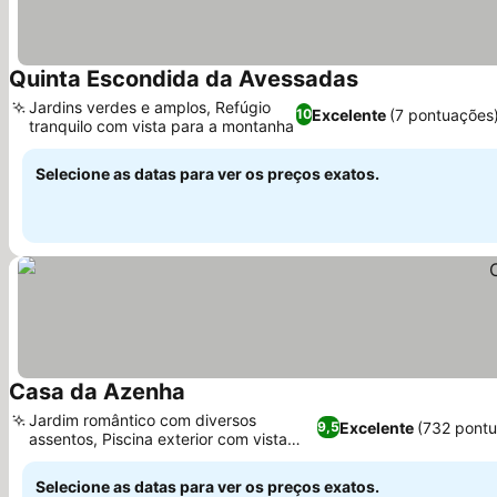
Quinta Escondida da Avessadas
Ver preços
Jardins verdes e amplos, Refúgio
Excelente
(7 pontuações
10
tranquilo com vista para a montanha
Ver preços
Selecione as datas para ver os preços exatos.
Casa da Azenha
Ver preços
Jardim romântico com diversos
Excelente
(732 pont
9,5
assentos, Piscina exterior com vista
Ver preços
para as vinhas
Selecione as datas para ver os preços exatos.