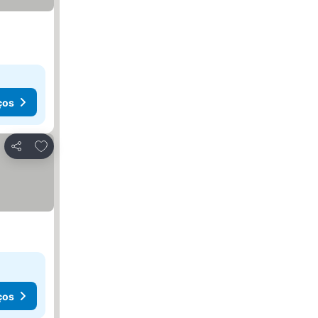
ços
Adicionar aos favoritos
Partilhar
ços