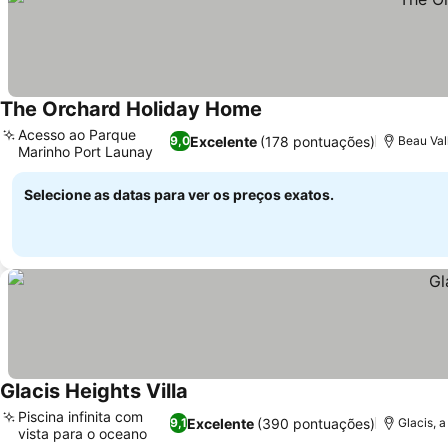
The Orchard Holiday Home
Ver preços
Acesso ao Parque
Excelente
(178 pontuações)
9,0
Beau Val
Marinho Port Launay
Ver preços
Selecione as datas para ver os preços exatos.
Glacis Heights Villa
Ver preços
Piscina infinita com
Excelente
(390 pontuações)
9,1
Glacis, 
vista para o oceano