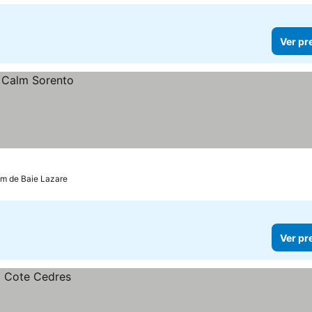
Ver pr
 km de Baie Lazare
Ver pr