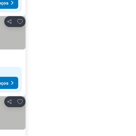
eços
Adicionar aos favoritos
Partilhar
eços
Adicionar aos favoritos
Partilhar