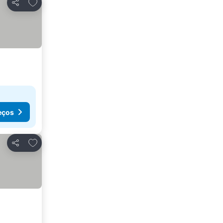
Adicionar aos favoritos
Partilhar
eços
Adicionar aos favoritos
Partilhar