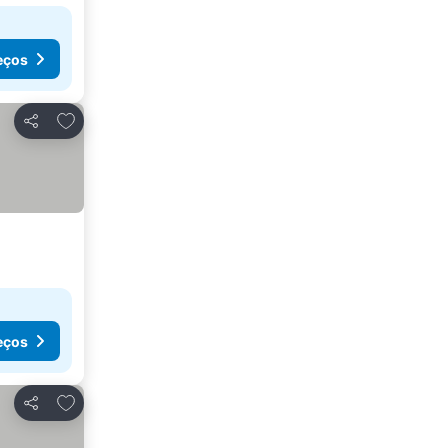
eços
Adicionar aos favoritos
Partilhar
eços
Adicionar aos favoritos
Partilhar