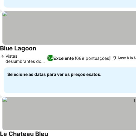
Blue Lagoon
Ver preços
Vistas
Excelente
(689 pontuações)
9,4
Anse à la 
deslumbrantes do
Ver preços
pôr do sol
Selecione as datas para ver os preços exatos.
Le Chateau Bleu