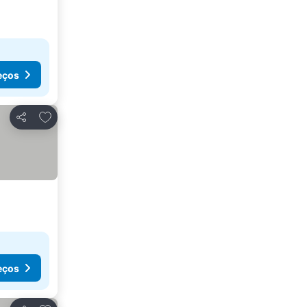
eços
Adicionar aos favoritos
Partilhar
eços