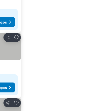
eços
Adicionar aos favoritos
Partilhar
eços
Adicionar aos favoritos
Partilhar