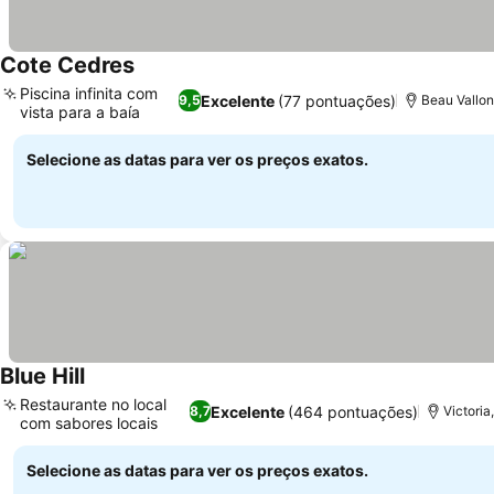
Cote Cedres
Ver preços
Piscina infinita com
Excelente
(77 pontuações)
9,5
Beau Vallon
vista para a baía
Ver preços
Selecione as datas para ver os preços exatos.
Blue Hill
Ver preços
Restaurante no local
Excelente
(464 pontuações)
8,7
Victoria
com sabores locais
Ver preços
Selecione as datas para ver os preços exatos.