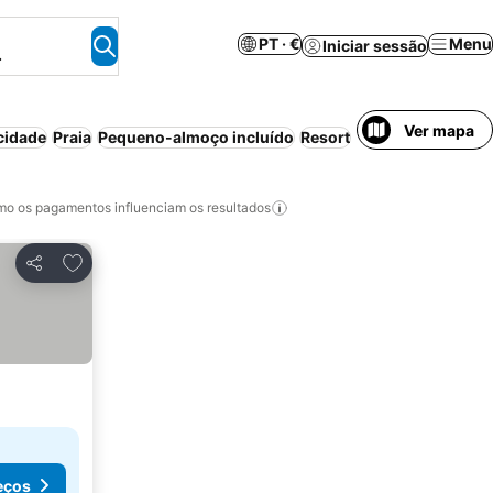
PT · €
Menu
Iniciar sessão
.
Ver mapa
cidade
Praia
Pequeno-almoço incluído
Resort
Wi-fi
Meia-pensã
o os pagamentos influenciam os resultados
Adicionar aos favoritos
Partilhar
eços