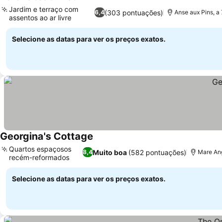
Ver preços
Jardim e terraço com
(303 pontuações)
6,4
Anse aux Pins, a
assentos ao ar livre
Ver preços
Selecione as datas para ver os preços exatos.
Georgina's Cottage
Ver preços
Quartos espaçosos
Muito boa
(582 pontuações)
8,4
Mare Ang
recém-reformados
Ver preços
Selecione as datas para ver os preços exatos.