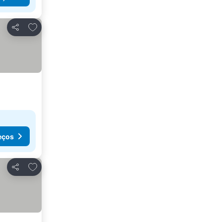
Adicionar aos favoritos
Partilhar
eços
Adicionar aos favoritos
Partilhar