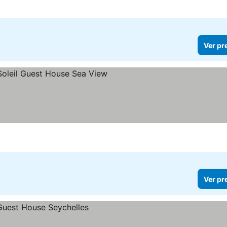
Ver pr
reços
Ver pr