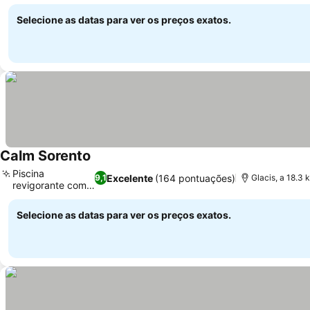
Ver preços
Selecione as datas para ver os preços exatos.
Calm Sorento
Ver preços
Piscina
Excelente
(164 pontuações)
9,1
Glacis, a 18.3
revigorante com
Ver preços
vista
Selecione as datas para ver os preços exatos.