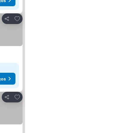
ços
Adicionar aos favoritos
Partilhar
ços
Adicionar aos favoritos
Partilhar