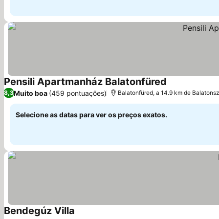
Pensili Apartmanház Balatonfüred
Ver preços
Muito boa
(459 pontuações)
8,3
Balatonfüred, a 14.9 km de Balatons
Selecione as datas para ver os preços exatos.
Bendegúz Villa
Ver preços