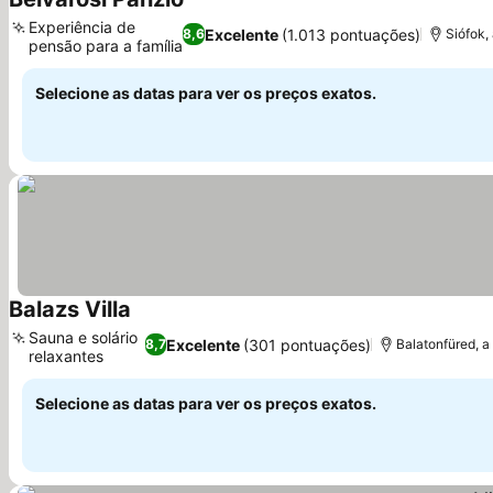
Ver preços
Experiência de
Excelente
(1.013 pontuações)
8,6
Siófok,
pensão para a família
Ver preços
Selecione as datas para ver os preços exatos.
Balazs Villa
Ver preços
Sauna e solário
Excelente
(301 pontuações)
8,7
Balatonfüred, a
relaxantes
Ver preços
Selecione as datas para ver os preços exatos.