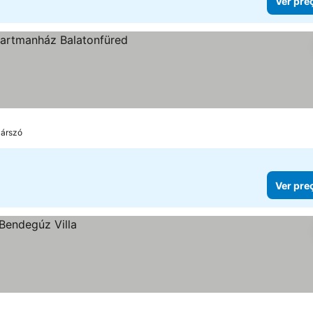
Ver pre
zárszó
Ver pre