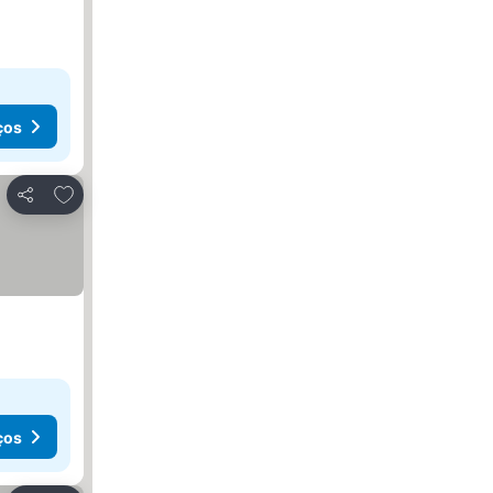
ços
Adicionar aos favoritos
Partilhar
ços