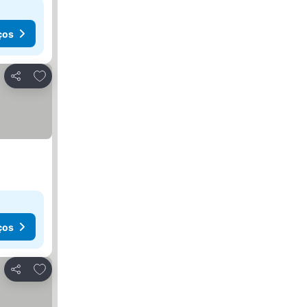
ços
Adicionar aos favoritos
Partilhar
ços
Adicionar aos favoritos
Partilhar