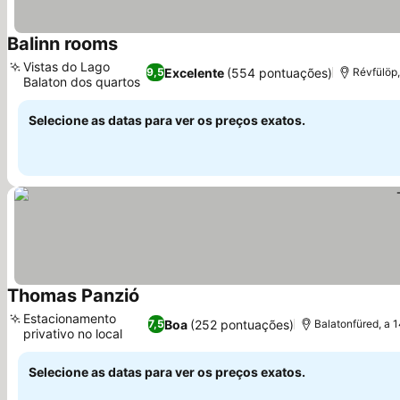
Balinn rooms
Ver preços
Vistas do Lago
Excelente
(554 pontuações)
9,5
Révfülöp,
Balaton dos quartos
Ver preços
Selecione as datas para ver os preços exatos.
Thomas Panzió
Ver preços
Estacionamento
Boa
(252 pontuações)
7,5
Balatonfüred, a 
privativo no local
Ver preços
Selecione as datas para ver os preços exatos.