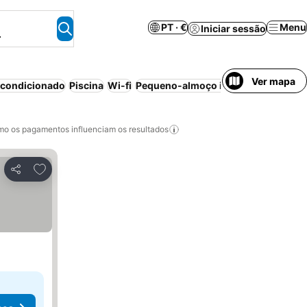
PT · €
Menu
Iniciar sessão
.
Ver mapa
 condicionado
Piscina
Wi-fi
Pequeno-almoço incluído
Casa de 
o os pagamentos influenciam os resultados
Adicionar aos favoritos
Partilhar