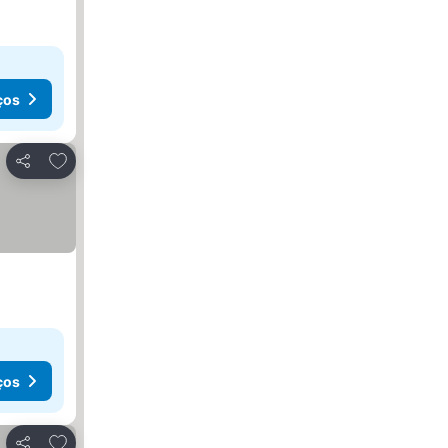
ços
Adicionar aos favoritos
Partilhar
ços
Adicionar aos favoritos