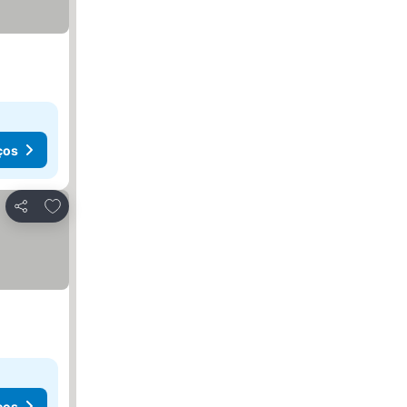
ços
Adicionar aos favoritos
Partilhar
ços