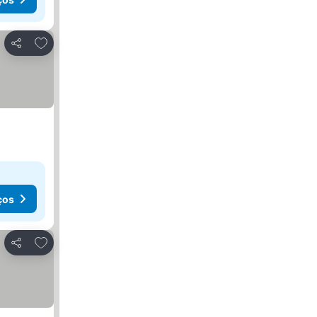
Adicionar aos favoritos
Partilhar
ços
Adicionar aos favoritos
Partilhar