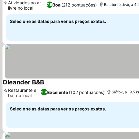
Atividades ao ar
Boa
(212 pontuações)
7,5
Balatonföldvár, a 4
livre no local
Ver preços
Selecione as datas para ver os preços exatos.
Oleander B&B
Ver preços
Restaurante e
Excelente
(102 pontuações)
9,4
Siófok, a 19.5 
bar no local
Ver preços
Selecione as datas para ver os preços exatos.