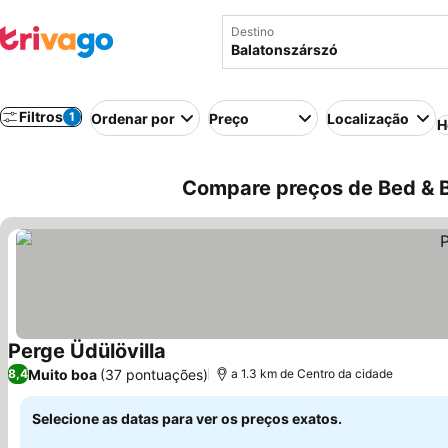
Destino
Filtros
1
Ordenar por
Preço
Localização
H
Compare preços de Bed & B
Perge Üdülövilla
Ver preços
Muito boa
(37 pontuações)
8,4
a 1.3 km de Centro da cidade
Selecione as datas para ver os preços exatos.