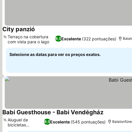
City panzió
Ver preços
Terraço na cobertura
Excelente
(322 pontuações)
9,0
Balat
com vista para o lago
Ver preços
Selecione as datas para ver os preços exatos.
Babi Guesthouse - Babi Vendégház
Ver preços
Aluguel de
Excelente
(545 pontuações)
9,0
Balatonfüre
bicicletas
Ver preços
disponível