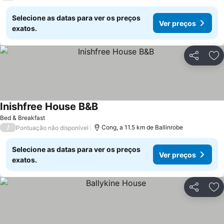
Selecione as datas para ver os preços
Ver preços
exatos.
Partilhar
Ad
Inishfree House B&B
Bed & Breakfast
/
Cong, a 11.5 km de Ballinrobe
Pontuação não disponível
Selecione as datas para ver os preços
Ver preços
exatos.
Partilhar
Ad