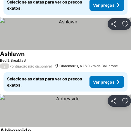
Selecione as datas para ver os preços
Ver preços
exatos.
Partilhar
Ad
Ashlawn
Bed & Breakfast
/
Claremorris, a 16.0 km de Ballinrobe
Pontuação não disponível
Selecione as datas para ver os preços
Ver preços
exatos.
Partilhar
Ad
Abbeyside