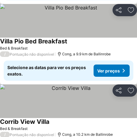
Partilhar
Ad
Villa Pio Bed Breakfast
Bed & Breakfast
/
Cong, a 9.9 km de Ballinrobe
Pontuação não disponível
Selecione as datas para ver os preços
Ver preços
exatos.
Partilhar
Ad
Corrib View Villa
Bed & Breakfast
/
Cong, a 10.2 km de Ballinrobe
Pontuação não disponível