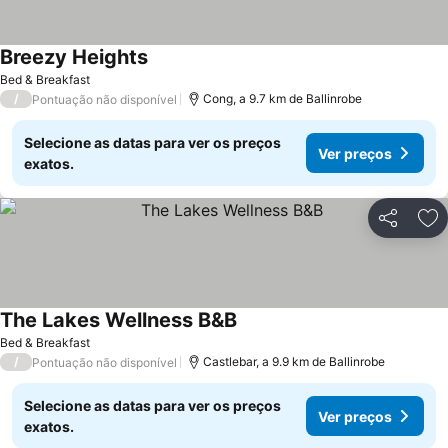
Breezy Heights
Bed & Breakfast
/
Cong, a 9.7 km de Ballinrobe
Pontuação não disponível
Selecione as datas para ver os preços
Ver preços
exatos.
Partilhar
Ad
The Lakes Wellness B&B
Bed & Breakfast
/
Castlebar, a 9.9 km de Ballinrobe
Pontuação não disponível
Selecione as datas para ver os preços
Ver preços
exatos.