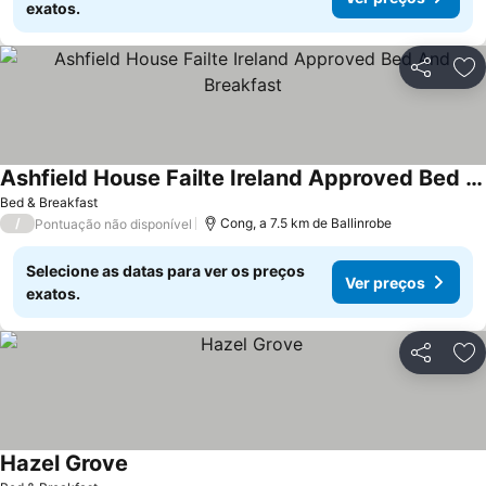
exatos.
Partilhar
Ad
Ashfield House Failte Ireland Approved Bed And Breakfast
Bed & Breakfast
/
Cong, a 7.5 km de Ballinrobe
Pontuação não disponível
Selecione as datas para ver os preços
Ver preços
exatos.
Partilhar
Ad
Hazel Grove