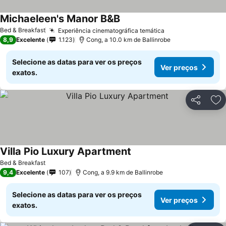
Michaeleen's Manor B&B
Bed & Breakfast
Experiência cinematográfica temática
8,9
Excelente
1.123
Cong, a 10.0 km de Ballinrobe
Selecione as datas para ver os preços
Ver preços
exatos.
Partilhar
Ad
Villa Pio Luxury Apartment
Bed & Breakfast
9,4
Excelente
107
Cong, a 9.9 km de Ballinrobe
Selecione as datas para ver os preços
Ver preços
exatos.