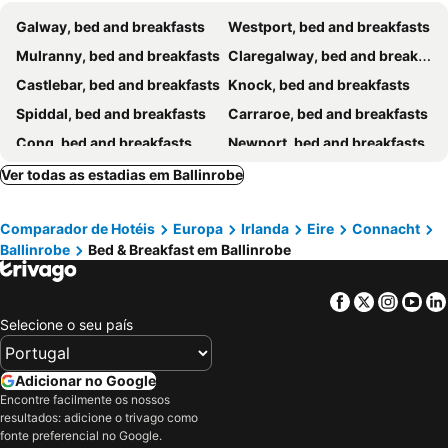
Galway, bed and breakfasts
Westport, bed and breakfasts
Mulranny, bed and breakfasts
Claregalway, bed and breakfasts
Castlebar, bed and breakfasts
Knock, bed and breakfasts
Spiddal, bed and breakfasts
Carraroe, bed and breakfasts
Cong, bed and breakfasts
Newport, bed and breakfasts
Leenaun, bed and breakfasts
Athenry, bed and breakfasts
Ver todas as estadias em Ballinrobe
Swinford, bed and breakfasts
Ballyhaunis, bed and breakfasts
Comparador de Hotéis
Europa
Irlanda
Eire
Connacht
Louisburgh, bed and breakfasts
Renvyle, bed and breakfasts
Ballinrobe
Bed & Breakfast em Ballinrobe
Claremorris, bed and breakfasts
Oughterard, bed and breakfasts
Tuam, bed and breakfasts
Foxford, bed and breakfasts
Facebook
Twitter
Insta
Yo
Clarinbridge, bed and breakfasts
Charlestown, bed and breakfasts
Selecione o seu país
Headford, bed and breakfasts
Kiltimagh, bed and breakfasts
Williamstown, bed and breakfasts
Clonbur, bed and breakfasts
Adicionar no Google
Encontre facilmente os nossos
resultados: adicione o trivago como
fonte preferencial no Google.