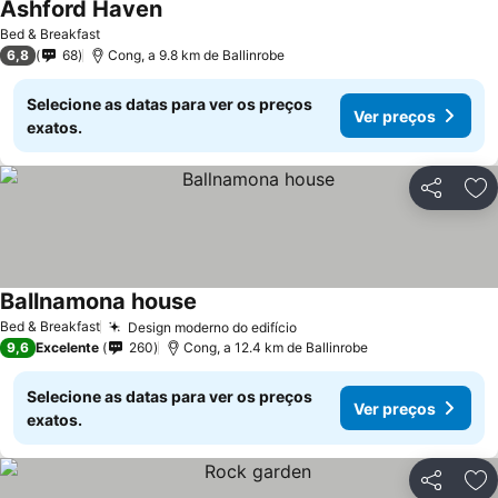
Ashford Haven
Bed & Breakfast
6,8
68
Cong, a 9.8 km de Ballinrobe
Selecione as datas para ver os preços
Ver preços
exatos.
Partilhar
Ad
Ballnamona house
Bed & Breakfast
Design moderno do edifício
9,6
Excelente
260
Cong, a 12.4 km de Ballinrobe
Selecione as datas para ver os preços
Ver preços
exatos.
Partilhar
Ad