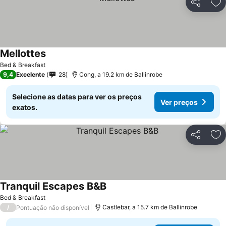
Partilhar
Ad
Mellottes
Bed & Breakfast
9,4
Excelente
28
Cong, a 19.2 km de Ballinrobe
Selecione as datas para ver os preços
Ver preços
exatos.
Partilhar
Ad
Tranquil Escapes B&B
Bed & Breakfast
/
Castlebar, a 15.7 km de Ballinrobe
Pontuação não disponível