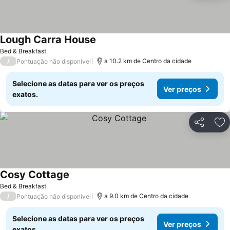
Lough Carra House
Bed & Breakfast
/
a 10.2 km de Centro da cidade
Pontuação não disponível
Selecione as datas para ver os preços
Ver preços
exatos.
Partilhar
Ad
Cosy Cottage
Bed & Breakfast
/
a 9.0 km de Centro da cidade
Pontuação não disponível
Selecione as datas para ver os preços
Ver preços
exatos.