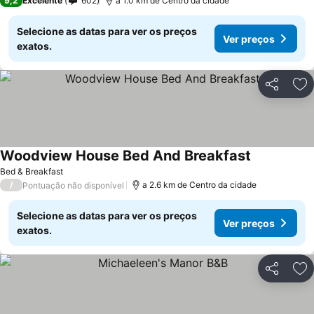
9,2
Excelente
602
a 1.0 km de Centro da cidade
Selecione as datas para ver os preços
Ver preços
exatos.
Partilhar
Ad
Woodview House Bed And Breakfast
Bed & Breakfast
/
a 2.6 km de Centro da cidade
Pontuação não disponível
Selecione as datas para ver os preços
Ver preços
exatos.
Partilhar
Ad