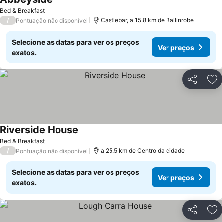
Bed & Breakfast
/
Castlebar, a 15.8 km de Ballinrobe
Pontuação não disponível
Selecione as datas para ver os preços
Ver preços
exatos.
Partilhar
Ad
Riverside House
Bed & Breakfast
/
a 25.5 km de Centro da cidade
Pontuação não disponível
Selecione as datas para ver os preços
Ver preços
exatos.
Partilhar
Ad