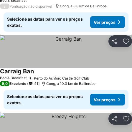
Bed & Breakfast
/
Cong, a 8.8 km de Ballinrobe
Pontuação não disponível
Selecione as datas para ver os preços
Ver preços
exatos.
Partilhar
Ad
Carraig Ban
Bed & Breakfast
Perto do Ashford Castle Golf Club
9,0
Excelente
41
Cong, a 10.0 km de Ballinrobe
Selecione as datas para ver os preços
Ver preços
exatos.
Partilhar
Ad