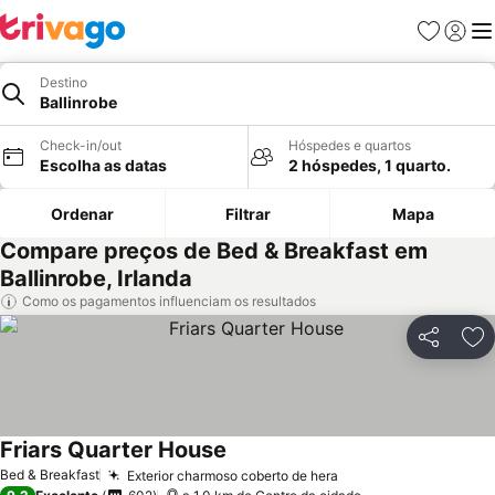
Favoritos
Iniciar
Me
Destino
Ballinrobe
Check-in/out
Hóspedes e quartos
Escolha as datas
2 hóspedes, 1 quarto.
Ordenar
Filtrar
Mapa
Compare preços de Bed & Breakfast em
Ballinrobe, Irlanda
Como os pagamentos influenciam os resultados
Partilhar
Ad
Friars Quarter House
Bed & Breakfast
Exterior charmoso coberto de hera