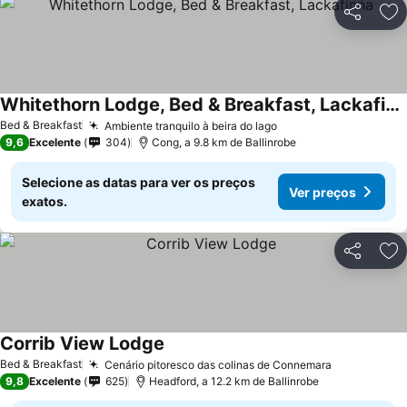
Partilhar
Ad
Whitethorn Lodge, Bed & Breakfast, Lackafinna
Bed & Breakfast
Ambiente tranquilo à beira do lago
9,6
Excelente
304
Cong, a 9.8 km de Ballinrobe
Selecione as datas para ver os preços
Ver preços
exatos.
Partilhar
Ad
Corrib View Lodge
Bed & Breakfast
Cenário pitoresco das colinas de Connemara
9,8
Excelente
625
Headford, a 12.2 km de Ballinrobe