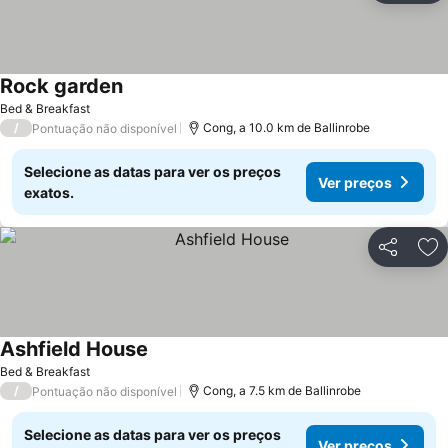
Rock garden
Bed & Breakfast
/
Cong, a 10.0 km de Ballinrobe
Pontuação não disponível
Selecione as datas para ver os preços
Ver preços
exatos.
Partilhar
Ad
Ashfield House
Bed & Breakfast
/
Cong, a 7.5 km de Ballinrobe
Pontuação não disponível
Selecione as datas para ver os preços
Ver preços