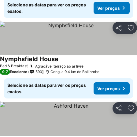
Selecione as datas para ver os preços
Ver preços
exatos.
Partilhar
Ad
Nymphsfield House
Bed & Breakfast
Agradável terraço ao ar livre
9,7
Excelente
590
Cong, a 9.4 km de Ballinrobe
Selecione as datas para ver os preços
Ver preços
exatos.
Partilhar
Ad