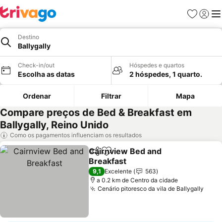
Favoritos
Iniciar
Me
Destino
Ballygally
Check-in/out
Hóspedes e quartos
Escolha as datas
2 hóspedes, 1 quarto.
Ordenar
Filtrar
Mapa
Compare preços de Bed & Breakfast em
Ballygally, Reino Unido
Como os pagamentos influenciam os resultados
Cairnview Bed and
Partilhar
Adicionar aos favoritos
Breakfast
Ver preços
9,1
Excelente
563
a 0.2 km de Centro da cidade
Cenário pitoresco da vila de Ballygally
Ver 