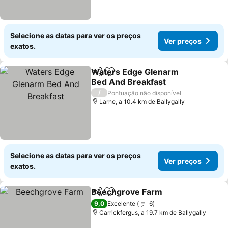
Selecione as datas para ver os preços
Ver preços
exatos.
Waters Edge Glenarm
Partilhar
Adicionar aos favoritos
Bed And Breakfast
Ver preços
/
Pontuação não disponível
Larne, a 10.4 km de Ballygally
Selecione as datas para ver os preços
Ver preços
exatos.
Beechgrove Farm
Partilhar
Adicionar aos favoritos
Ver preç
9,0
Excelente
6
Carrickfergus, a 19.7 km de Ballygally