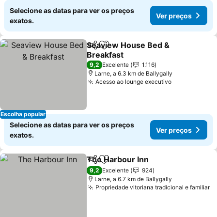
Selecione as datas para ver os preços
Ver preços
exatos.
Seaview House Bed &
Partilhar
Adicionar aos favoritos
Breakfast
Ver preços
9,2
Excelente
1.116
Larne, a 6.3 km de Ballygally
Acesso ao lounge executivo
Ver preços
Escolha popular
Selecione as datas para ver os preços
Ver preços
exatos.
The Harbour Inn
Partilhar
Adicionar aos favoritos
Ver preço
9,2
Excelente
924
Larne, a 6.7 km de Ballygally
Propriedade vitoriana tradicional e familiar
V