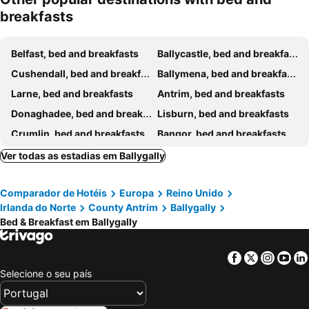
breakfasts
Belfast, bed and breakfasts
Ballycastle, bed and breakfasts
Cushendall, bed and breakfasts
Ballymena, bed and breakfasts
Larne, bed and breakfasts
Antrim, bed and breakfasts
Donaghadee, bed and breakfasts
Lisburn, bed and breakfasts
Crumlin, bed and breakfasts
Bangor, bed and breakfasts
Carrickfergus, bed and breakfasts
Ballintoy, bed and breakfasts
Ver todas as estadias em Ballygally
Cloughmills, bed and breakfasts
Newtownards, bed and breakfasts
Comparador de Hotéis
Europa
Reino Unido
Randalstown, bed and breakfasts
Ballymoney, bed and breakfasts
Irlanda do Norte
County Antrim
Ballygally
Portpatrick, bed and breakfasts
Holywood, bed and breakfasts
Bed & Breakfast em Ballygally
Newtownabbey, bed and breakfasts
Facebook
Twitter
Insta
Yo
Selecione o seu país