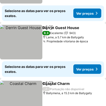
Selecione as datas para ver os preços
Ver preços
exatos.
Derrin Guest House
Partilhar
Adicionar aos favoritos
Ver pr
9,3
Excelente
943
Larne, a 5.7 km de Ballygally
Propriedade vitoriana de época
Ver preço
Selecione as datas para ver os preços
Ver preços
exatos.
Coastal Charm
Partilhar
Adicionar aos favoritos
Ver preços
/
Pontuação não disponível
Ballymena, a 15.3 km de Ballygally