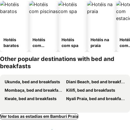
Hotéis
Hotéis
Hotéis
Hotéis na
Hoté
baratos
com
com spa
praia
com
piscinas
esta
ment
Other popular destinations with bed and
breakfasts
Ukunda, bed and breakfasts
Diani Beach, bed and breakfasts
Mombaça, bed and breakfasts
Kilifi, bed and breakfasts
Kwale, bed and breakfasts
Nyali Praia, bed and breakfasts
Ver todas as estadias em Bamburi Praia