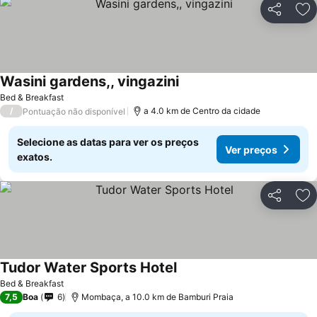
Partilhar
Ad
Wasini gardens,, vingazini
Bed & Breakfast
/
a 4.0 km de Centro da cidade
Pontuação não disponível
Selecione as datas para ver os preços
Ver preços
exatos.
Partilhar
Ad
Tudor Water Sports Hotel
Bed & Breakfast
7,5
Boa
6
Mombaça, a 10.0 km de Bamburi Praia