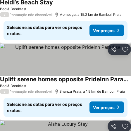
Heidi’s Beach Stay
Bed & Breakfast
/
Mombaça, a 15.2 km de Bamburi Praia
Pontuação não disponível
Selecione as datas para ver os preços
Ver preços
exatos.
Partilhar
Ad
Uplift serene homes opposite PrideInn Paradise
Bed & Breakfast
/
Shanzu Praia, a 1.9 km de Bamburi Praia
Pontuação não disponível
Selecione as datas para ver os preços
Ver preços
exatos.
Partilhar
Ad