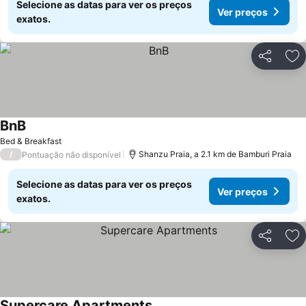
Selecione as datas para ver os preços
Ver preços
exatos.
Partilhar
Ad
BnB
Bed & Breakfast
/
Shanzu Praia, a 2.1 km de Bamburi Praia
Pontuação não disponível
Selecione as datas para ver os preços
Ver preços
exatos.
Partilhar
Ad
Supercare Apartments