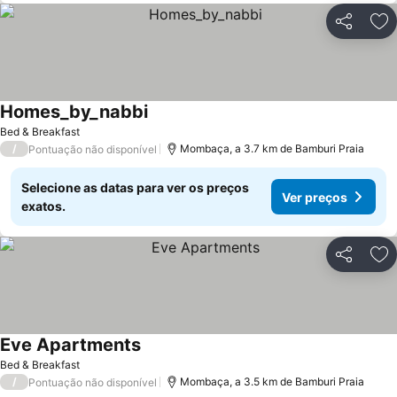
Partilhar
Ad
Homes_by_nabbi
Bed & Breakfast
/
Mombaça, a 3.7 km de Bamburi Praia
Pontuação não disponível
Selecione as datas para ver os preços
Ver preços
exatos.
Partilhar
Ad
Eve Apartments
Bed & Breakfast
/
Mombaça, a 3.5 km de Bamburi Praia
Pontuação não disponível