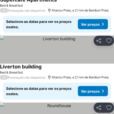
Bed & Breakfast
/
Shanzu Praia, a 2.1 km de Bamburi Praia
Pontuação não disponível
Selecione as datas para ver os preços
Ver preços
exatos.
Partilhar
Ad
Liverton building
Bed & Breakfast
/
Shanzu Praia, a 2.1 km de Bamburi Praia
Pontuação não disponível
Selecione as datas para ver os preços
Ver preços
exatos.
Partilhar
Ad