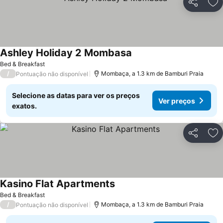
Partilhar
Ad
Ashley Holiday 2 Mombasa
Bed & Breakfast
/
Mombaça, a 1.3 km de Bamburi Praia
Pontuação não disponível
Selecione as datas para ver os preços
Ver preços
exatos.
Partilhar
Ad
Kasino Flat Apartments
Bed & Breakfast
/
Mombaça, a 1.3 km de Bamburi Praia
Pontuação não disponível