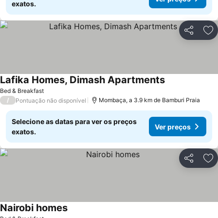
exatos.
Partilhar
Ad
Lafika Homes, Dimash Apartments
Bed & Breakfast
/
Mombaça, a 3.9 km de Bamburi Praia
Pontuação não disponível
Selecione as datas para ver os preços
Ver preços
exatos.
Partilhar
Ad
Nairobi homes