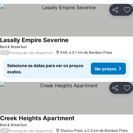
Partilhar
Ad
Lasally Empire Severine
Bed & Breakfast
/
Kilifi, a 0.1 km de Bamburi Praia
Pontuação não disponível
Selecione as datas para ver os preços
Ver preços
exatos.
Partilhar
Ad
Creek Heights Apartment
Bed & Breakfast
/
Shanzu Praia, a 0.5 km de Bamburi Praia
Pontuação não disponível