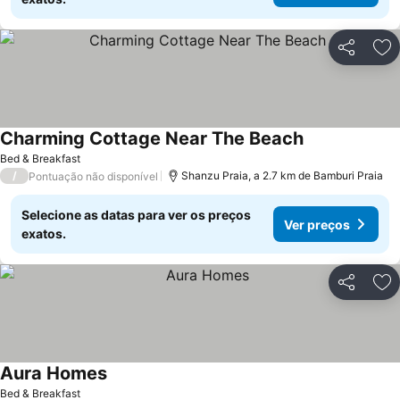
Partilhar
Ad
Charming Cottage Near The Beach
Bed & Breakfast
/
Shanzu Praia, a 2.7 km de Bamburi Praia
Pontuação não disponível
Selecione as datas para ver os preços
Ver preços
exatos.
Partilhar
Ad
Aura Homes
Bed & Breakfast