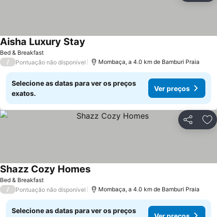
Aisha Luxury Stay
Bed & Breakfast
/
Mombaça, a 4.0 km de Bamburi Praia
Pontuação não disponível
Selecione as datas para ver os preços
Ver preços
exatos.
Partilhar
Ad
Shazz Cozy Homes
Bed & Breakfast
/
Mombaça, a 4.0 km de Bamburi Praia
Pontuação não disponível
Selecione as datas para ver os preços
Ver preços