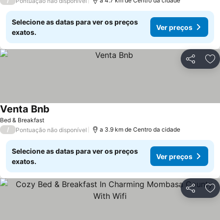
/
a 4.7 km de Centro da cidade
Pontuação não disponível
Selecione as datas para ver os preços
Ver preços
exatos.
Partilhar
Ad
Venta Bnb
Bed & Breakfast
/
a 3.9 km de Centro da cidade
Pontuação não disponível
Selecione as datas para ver os preços
Ver preços
exatos.
Partilhar
Ad