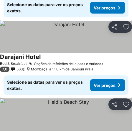
Selecione as datas para ver os preços
Ver preços
exatos.
Partilhar
Ad
Darajani Hotel
Bed & Breakfast
Opções de refeições deliciosas e variadas
7,0
563
Mombaça, a 11.0 km de Bamburi Praia
Selecione as datas para ver os preços
Ver preços
exatos.
Partilhar
Ad