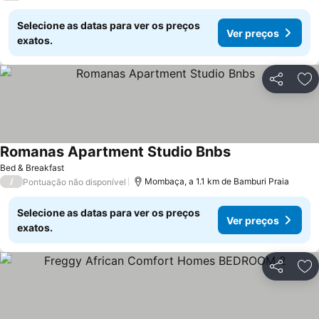
Selecione as datas para ver os preços
Ver preços
exatos.
Partilhar
Ad
Romanas Apartment Studio Bnbs
Bed & Breakfast
/
Mombaça, a 1.1 km de Bamburi Praia
Pontuação não disponível
Selecione as datas para ver os preços
Ver preços
exatos.
Partilhar
Ad