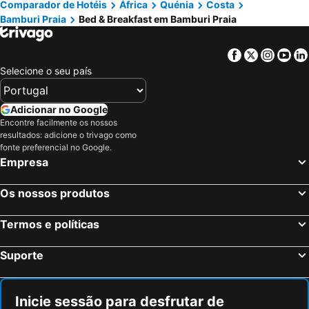
Comparador de Hotéis
África
Quénia
Costa
Bamburi Praia
Bed & Breakfast em Bamburi Praia
Facebook
Twitter
Insta
Yo
Selecione o seu país
Adicionar no Google
Encontre facilmente os nossos
resultados: adicione o trivago como
fonte preferencial no Google.
Empresa
Os nossos produtos
Termos e políticas
Suporte
Inicie sessão para desfrutar de