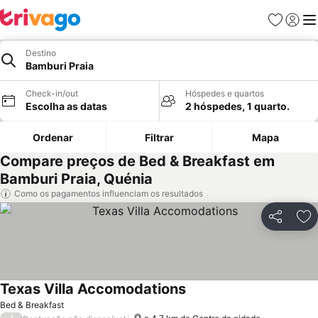
Favoritos
Iniciar
Me
Destino
Bamburi Praia
Check-in/out
Hóspedes e quartos
Escolha as datas
2 hóspedes, 1 quarto.
Ordenar
Filtrar
Mapa
Compare preços de Bed & Breakfast em
Bamburi Praia, Quénia
Como os pagamentos influenciam os resultados
Partilhar
Ad
Texas Villa Accomodations
Bed & Breakfast