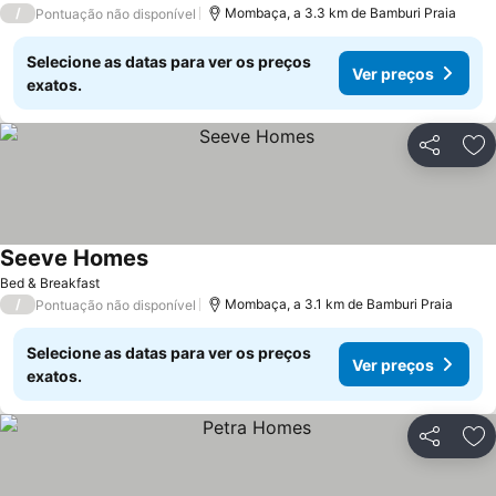
/
Mombaça, a 3.3 km de Bamburi Praia
Pontuação não disponível
Selecione as datas para ver os preços
Ver preços
exatos.
Partilhar
Ad
Seeve Homes
Bed & Breakfast
/
Mombaça, a 3.1 km de Bamburi Praia
Pontuação não disponível
Selecione as datas para ver os preços
Ver preços
exatos.
Partilhar
Ad