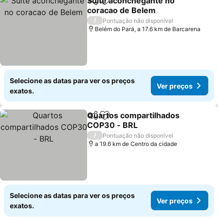
Suite aconchegante no
Partilhar
Adicionar aos favoritos
coracao de Belem
Ver preços
/
Pontuação não disponível
Belém do Pará, a 17.6 km de Barcarena
Selecione as datas para ver os preços
Ver preços
exatos.
Quartos compartilhados
Partilhar
Adicionar aos favoritos
COP30 - BRL
Ver preços
/
Pontuação não disponível
a 19.6 km de Centro da cidade
Selecione as datas para ver os preços
Ver preços
exatos.