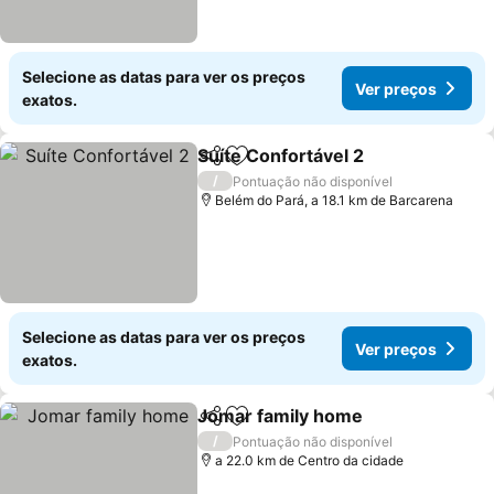
Selecione as datas para ver os preços
Ver preços
exatos.
Suíte Confortável 2
Partilhar
Adicionar aos favoritos
Ver pr
/
Pontuação não disponível
Belém do Pará, a 18.1 km de Barcarena
Selecione as datas para ver os preços
Ver preços
exatos.
Jomar family home
Partilhar
Adicionar aos favoritos
Ver pr
/
Pontuação não disponível
a 22.0 km de Centro da cidade