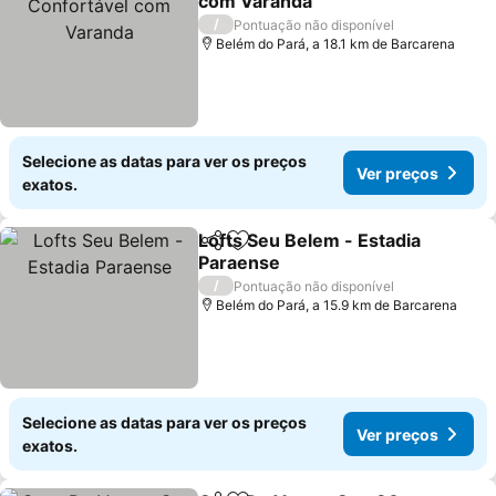
com Varanda
Ver preços
/
Pontuação não disponível
Belém do Pará, a 18.1 km de Barcarena
Selecione as datas para ver os preços
Ver preços
exatos.
Lofts Seu Belem - Estadia
Partilhar
Adicionar aos favoritos
Paraense
Ver preços
/
Pontuação não disponível
Belém do Pará, a 15.9 km de Barcarena
Selecione as datas para ver os preços
Ver preços
exatos.