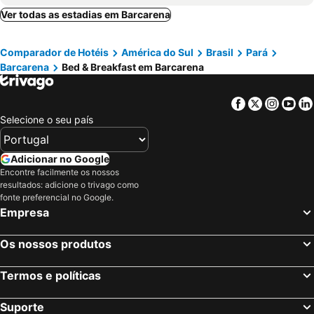
Ver todas as estadias em Barcarena
Comparador de Hotéis
América do Sul
Brasil
Pará
Barcarena
Bed & Breakfast em Barcarena
Facebook
Twitter
Insta
Yo
Selecione o seu país
Adicionar no Google
Encontre facilmente os nossos
resultados: adicione o trivago como
fonte preferencial no Google.
Empresa
Os nossos produtos
Termos e políticas
Suporte