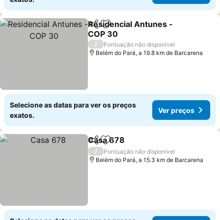
Residencial Antunes -
Partilhar
Adicionar aos favoritos
COP 30
Ver preços
/
Pontuação não disponível
Belém do Pará, a 19.8 km de Barcarena
Selecione as datas para ver os preços
Ver preços
exatos.
Casa 678
Partilhar
Adicionar aos favoritos
Ver preços
/
Pontuação não disponível
Belém do Pará, a 15.3 km de Barcarena