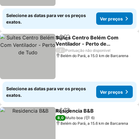
Selecione as datas para ver os preços
Ver preços
exatos.
Suítes Centro Belém Com
Partilhar
Adicionar aos favoritos
Ventilador - Perto de
Tudo
Ver preços
/
Pontuação não disponível
Belém do Pará, a 15.0 km de Barcarena
Selecione as datas para ver os preços
Ver preços
exatos.
Residencia B&B
Partilhar
Adicionar aos favoritos
Ver preços
8,0
Muito boa
6
Belém do Pará, a 15.6 km de Barcarena