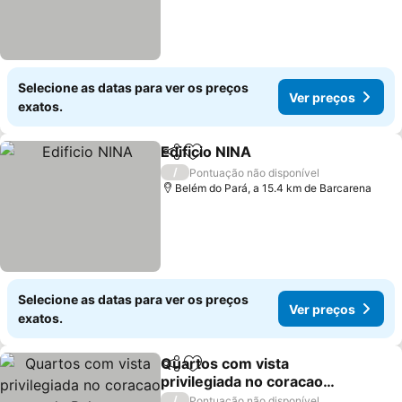
Selecione as datas para ver os preços
Ver preços
exatos.
Edificio NINA
Partilhar
Adicionar aos favoritos
Ver preços
/
Pontuação não disponível
Belém do Pará, a 15.4 km de Barcarena
Selecione as datas para ver os preços
Ver preços
exatos.
Quartos com vista
Partilhar
Adicionar aos favoritos
privilegiada no coracao
de Belem
Ver preços
/
Pontuação não disponível