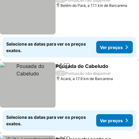
Pontuação não disponível
Belém do Pará, a 17.1 km de Barcarena
Selecione as datas para ver os preços
Ver preços
exatos.
Pousada do Cabeludo
Partilhar
Adicionar aos favoritos
Ver 
/
Pontuação não disponível
Acará, a 17.9 km de Barcarena
Selecione as datas para ver os preços
Ver preços
exatos.