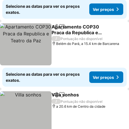
Selecione as datas para ver os preços
Ver preços
exatos.
Apartamento COP30
Partilhar
Adicionar aos favoritos
Praca da Republica e
Teatro da Paz
Ver preços
/
Pontuação não disponível
Belém do Pará, a 15.4 km de Barcarena
Selecione as datas para ver os preços
Ver preços
exatos.
Villa sonhos
Partilhar
Adicionar aos favoritos
Ver preços
/
Pontuação não disponível
a 20.6 km de Centro da cidade