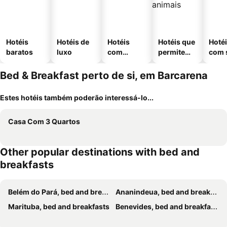
Hotéis
Hotéis de
Hotéis
Hotéis que
Hoté
baratos
luxo
com
permitem
com 
piscinas
animais
Bed & Breakfast perto de si, em Barcarena
Estes hotéis também poderão interessá-lo...
Casa Com 3 Quartos
Other popular destinations with bed and
breakfasts
Belém do Pará, bed and breakfasts
Ananindeua, bed and breakfasts
Marituba, bed and breakfasts
Benevides, bed and breakfasts