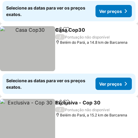
Selecione as datas para ver os preços
Ver preços
exatos.
Casa Cop30
Partilhar
Adicionar aos favoritos
Ver preços
/
Pontuação não disponível
Belém do Pará, a 14.8 km de Barcarena
Selecione as datas para ver os preços
Ver preços
exatos.
Exclusiva - Cop 30
Partilhar
Adicionar aos favoritos
Ver pre
/
Pontuação não disponível
Belém do Pará, a 15.2 km de Barcarena