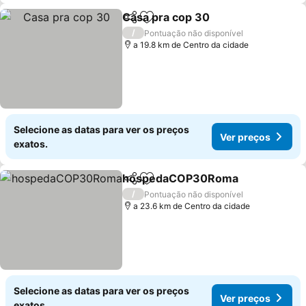
Casa pra cop 30
Partilhar
Adicionar aos favoritos
Ver preço
/
Pontuação não disponível
a 19.8 km de Centro da cidade
Selecione as datas para ver os preços
Ver preços
exatos.
hospedaCOP30Roma
Partilhar
Adicionar aos favoritos
Ver 
/
Pontuação não disponível
a 23.6 km de Centro da cidade
Selecione as datas para ver os preços
Ver preços
exatos.