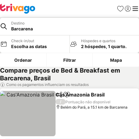
Favoritos
Iniciar
Me
Destino
Barcarena
Check-in/out
Hóspedes e quartos
Escolha as datas
2 hóspedes, 1 quarto.
Ordenar
Filtrar
Mapa
Compare preços de Bed & Breakfast em
Barcarena, Brasil
Como os pagamentos influenciam os resultados
Cas'Amazonia Brasil
Partilhar
Adicionar aos favoritos
Ver p
/
Pontuação não disponível
Belém do Pará, a 15.1 km de Barcarena