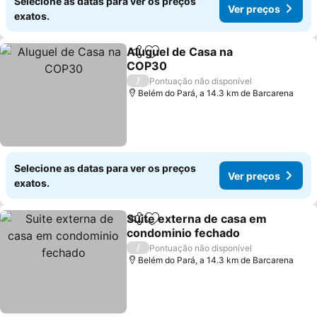
Selecione as datas para ver os preços
Ver preços
exatos.
Aluguel de Casa na
Partilhar
Adicionar aos favoritos
COP30
Ver preços
/
Pontuação não disponível
Belém do Pará, a 14.3 km de Barcarena
Selecione as datas para ver os preços
Ver preços
exatos.
Suite externa de casa em
Partilhar
Adicionar aos favoritos
condominio fechado
Ver preços
/
Pontuação não disponível
Belém do Pará, a 14.3 km de Barcarena