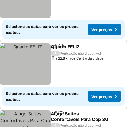
Selecione as datas para ver os preços
Ver preços
exatos.
Quarto FELIZ
Partilhar
Adicionar aos favoritos
Ver preços
/
Pontuação não disponível
a 22.8 km de Centro da cidade
Selecione as datas para ver os preços
Ver preços
exatos.
Alugo Suites
Partilhar
Adicionar aos favoritos
Confortaveis Para Cop 30
Ver preços
/
Pontuação não disponível