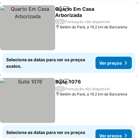
Quarto Em Casa
Partilhar
Adicionar aos favoritos
Arborizada
Ver preços
/
Pontuação não disponível
Belém do Pará, a 16.2 km de Barcarena
Selecione as datas para ver os preços
Ver preços
exatos.
Suite 1076
Partilhar
Adicionar aos favoritos
Ver preços
/
Pontuação não disponível
Belém do Pará, a 16.2 km de Barcarena
Selecione as datas para ver os preços
Ver preços