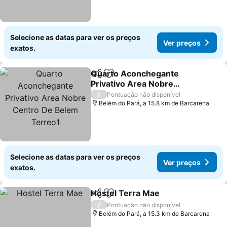
Selecione as datas para ver os preços
Ver preços
exatos.
Quarto Aconchegante
Partilhar
Adicionar aos favoritos
Privativo Area Nobre
Centro De Belem Terreo1
Ver preços
/
Pontuação não disponível
Belém do Pará, a 15.8 km de Barcarena
Selecione as datas para ver os preços
Ver preços
exatos.
Hostel Terra Mae
Partilhar
Adicionar aos favoritos
Ver preç
/
Pontuação não disponível
Belém do Pará, a 15.3 km de Barcarena