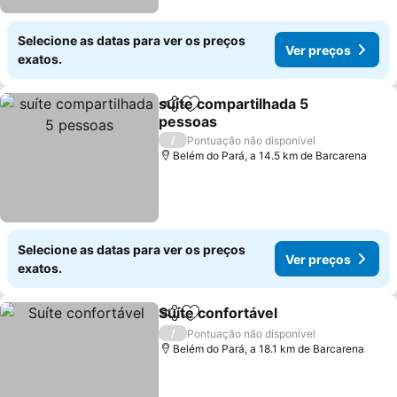
Selecione as datas para ver os preços
Ver preços
exatos.
suíte compartilhada 5
Partilhar
Adicionar aos favoritos
pessoas
Ver preços
/
Pontuação não disponível
Belém do Pará, a 14.5 km de Barcarena
Selecione as datas para ver os preços
Ver preços
exatos.
Suíte confortável
Partilhar
Adicionar aos favoritos
Ver preç
/
Pontuação não disponível
Belém do Pará, a 18.1 km de Barcarena