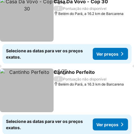
Casa Da Vovo - Cop 30
Partilhar
Adicionar aos favoritos
Ve
/
Pontuação não disponível
Belém do Pará, a 16.2 km de Barcarena
Selecione as datas para ver os preços
Ver preços
exatos.
Cantinho Perfeito
Partilhar
Adicionar aos favoritos
Ver preç
/
Pontuação não disponível
Belém do Pará, a 16.3 km de Barcarena
Selecione as datas para ver os preços
Ver preços
exatos.