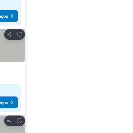
eços
Adicionar aos favoritos
Partilhar
eços
Adicionar aos favoritos
Partilhar