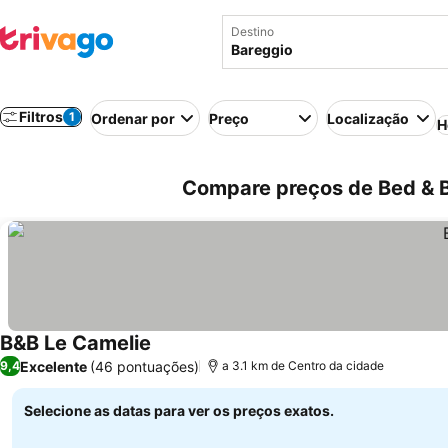
Destino
Filtros
1
Ordenar por
Preço
Localização
H
Compare preços de Bed & Br
B&B Le Camelie
Excelente
(46 pontuações)
9,4
a 3.1 km de Centro da cidade
Selecione as datas para ver os preços exatos.