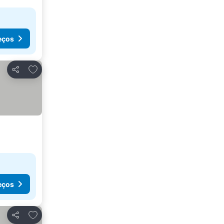
eços
Adicionar aos favoritos
Partilhar
eços
Adicionar aos favoritos
Partilhar