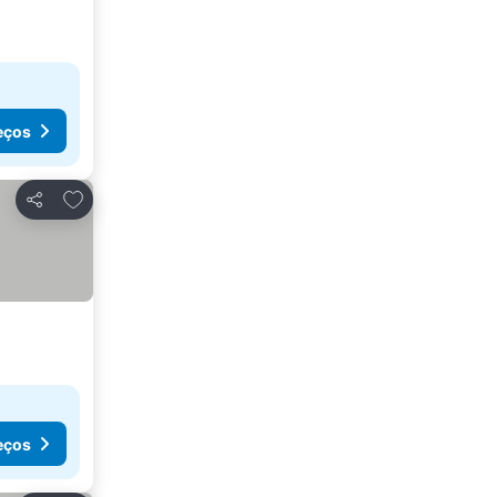
eços
Adicionar aos favoritos
Partilhar
eços