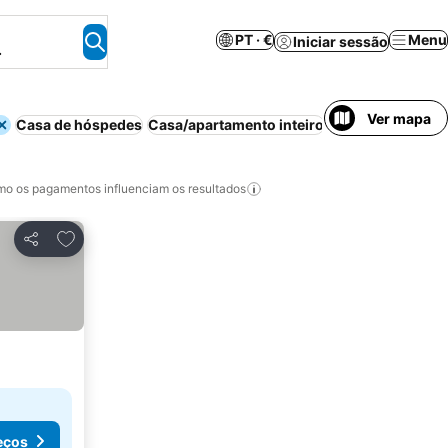
PT · €
Menu
Iniciar sessão
.
Ver mapa
Casa de hóspedes
Casa/apartamento inteiro
Casa de campo
o os pagamentos influenciam os resultados
Adicionar aos favoritos
Partilhar
eços