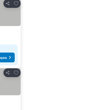
Adicionar aos favoritos
Partilhar
eços
Adicionar aos favoritos
Partilhar