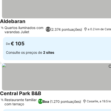
Aldebaran
Quartos iluminados com
(2.374 pontuações)
7,2
a 0.2 km de Cate
varandas Juliet
€ 105
De
Consulte os preços de
2 sites
Central Park B&B
Restaurante familiar
Boa
(1.270 pontuações)
7,9
Casarile, a 19.5 
com terraço