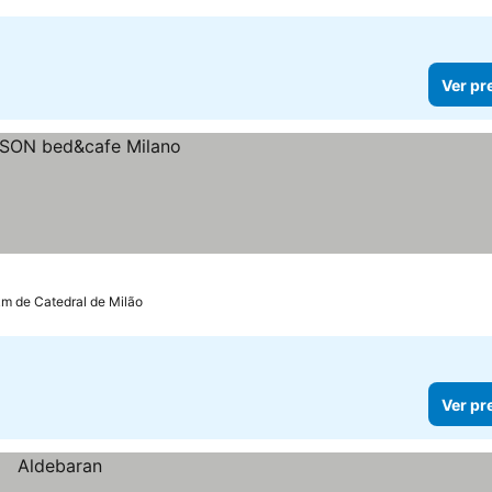
Ver pr
km de Catedral de Milão
Ver pr