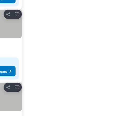
Adicionar aos favoritos
Partilhar
eços
Adicionar aos favoritos
Partilhar