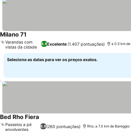
Milano 71
Varandas com
Excelente
(1.407 pontuações)
8,9
a 0.5 km de
vistas da cidade
Selecione as datas para ver os preços exatos.
Bed Rho Fiera
Passeios a pé
(260 pontuações)
6,9
Rho, a 7.0 km de Bareggio
envolventes