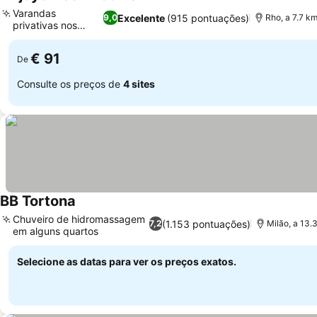
Varandas
Excelente
(915 pontuações)
9,0
Rho, a 7.7 k
privativas nos
quartos
€ 91
De
Consulte os preços de
4 sites
BB Tortona
Chuveiro de hidromassagem
(1.153 pontuações)
7,2
Milão, a 13.
em alguns quartos
Selecione as datas para ver os preços exatos.