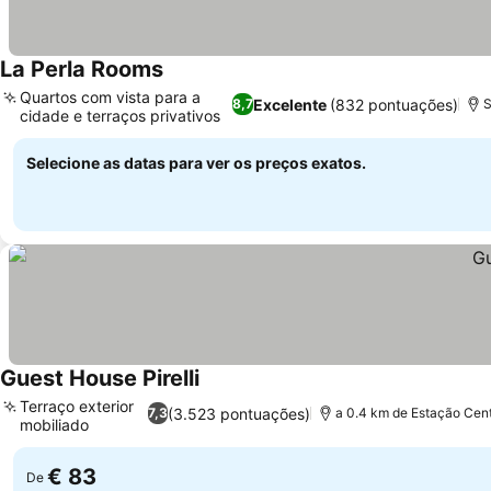
La Perla Rooms
Quartos com vista para a
Excelente
(832 pontuações)
8,7
S
cidade e terraços privativos
Selecione as datas para ver os preços exatos.
Guest House Pirelli
Terraço exterior
(3.523 pontuações)
7,3
a 0.4 km de Estação Cent
mobiliado
€ 83
De