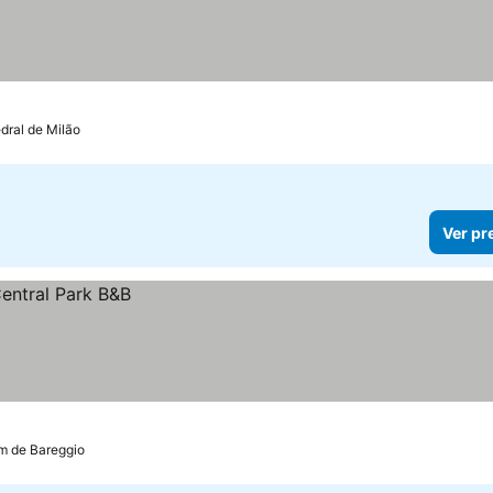
dral de Milão
Ver pr
km de Bareggio