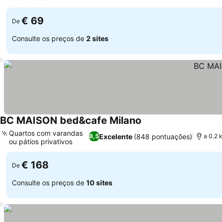
€ 69
De
Consulte os preços de
2 sites
BC MAISON bed&cafe Milano
Quartos com varandas
Excelente
(848 pontuações)
8,5
a 0.2 
ou pátios privativos
€ 168
De
Consulte os preços de
10 sites