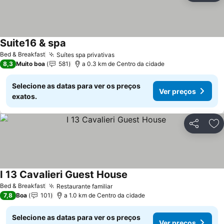
Suite16 & spa
Bed & Breakfast
Suítes spa privativas
8,3
Muito boa
581
a 0.3 km de Centro da cidade
Selecione as datas para ver os preços
Ver preços
exatos.
Partilhar
Ad
I 13 Cavalieri Guest House
Bed & Breakfast
Restaurante familiar
7,8
Boa
101
a 1.0 km de Centro da cidade
Selecione as datas para ver os preços
Ver preços