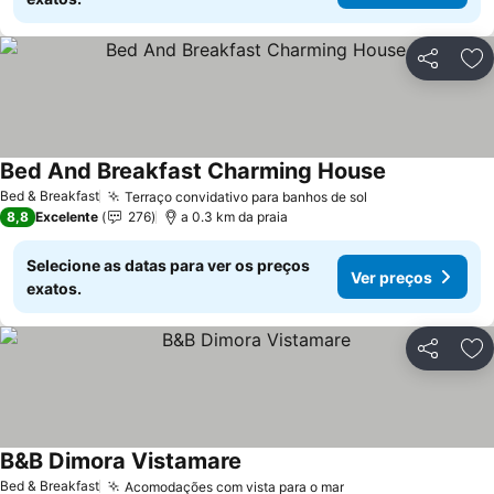
Partilhar
Ad
Bed And Breakfast Charming House
Bed & Breakfast
Terraço convidativo para banhos de sol
8,8
Excelente
276
a 0.3 km da praia
Selecione as datas para ver os preços
Ver preços
exatos.
Partilhar
Ad
B&B Dimora Vistamare
Bed & Breakfast
Acomodações com vista para o mar