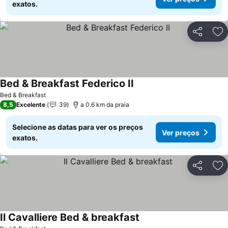
exatos.
Partilhar
Ad
Bed & Breakfast Federico II
Bed & Breakfast
8,5
Excelente
39
a 0.6 km da praia
Selecione as datas para ver os preços
Ver preços
exatos.
Partilhar
Ad
Il Cavalliere Bed & breakfast