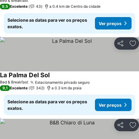
Bed & Breakfast
9,5
Excelente
43
a 0.4 km de Centro da cidade
Selecione as datas para ver os preços
Ver preços
exatos.
Partilhar
Ad
La Palma Del Sol
Bed & Breakfast
Estacionamento privado seguro
9,1
Excelente
342
a 0.3 km da praia
Selecione as datas para ver os preços
Ver preços
exatos.
Partilhar
Ad