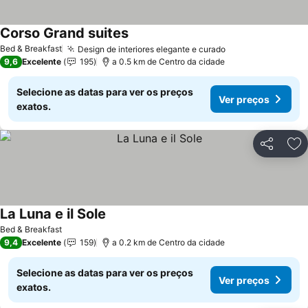
Corso Grand suites
Bed & Breakfast
Design de interiores elegante e curado
9,6
Excelente
195
a 0.5 km de Centro da cidade
Selecione as datas para ver os preços
Ver preços
exatos.
Partilhar
Ad
La Luna e il Sole
Bed & Breakfast
9,4
Excelente
159
a 0.2 km de Centro da cidade
Selecione as datas para ver os preços
Ver preços
exatos.