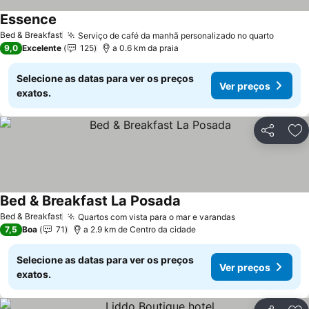
Essence
Bed & Breakfast
Serviço de café da manhã personalizado no quarto
9,0
Excelente
125
a 0.6 km da praia
Selecione as datas para ver os preços
Ver preços
exatos.
Partilhar
Ad
Bed & Breakfast La Posada
Bed & Breakfast
Quartos com vista para o mar e varandas
7,5
Boa
71
a 2.9 km de Centro da cidade
Selecione as datas para ver os preços
Ver preços
exatos.