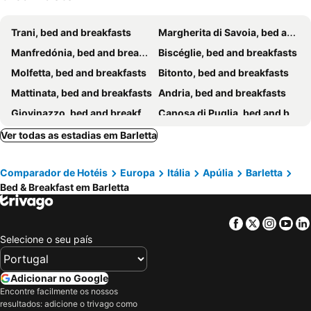
Trani, bed and breakfasts
Margherita di Savoia, bed and breakfasts
Manfredónia, bed and breakfasts
Biscéglie, bed and breakfasts
Molfetta, bed and breakfasts
Bitonto, bed and breakfasts
Mattinata, bed and breakfasts
Andria, bed and breakfasts
Giovinazzo, bed and breakfasts
Canosa di Puglia, bed and breakfasts
Corato, bed and breakfasts
Ruvo di Puglia, bed and breakfasts
Ver todas as estadias em Barletta
Cerignola, bed and breakfasts
Modugno, bed and breakfasts
Comparador de Hotéis
Europa
Itália
Apúlia
Barletta
Terlizzi, bed and breakfasts
Bitetto, bed and breakfasts
Bed & Breakfast em Barletta
Palo del Colle, bed and breakfasts
Trinitapoli, bed and breakfasts
Orta Nova, bed and breakfasts
Palazzo San Gervasio, bed and breakfasts
Facebook
Twitter
Insta
Yo
Grumo Appula, bed and breakfasts
Minervino Murge, bed and breakfasts
Selecione o seu país
San Ferdinando di Puglia, bed and breakfasts
Toritto, bed and breakfasts
Zapponeta, bed and breakfasts
Poggiorsini, bed and breakfasts
Adicionar no Google
Encontre facilmente os nossos
resultados: adicione o trivago como