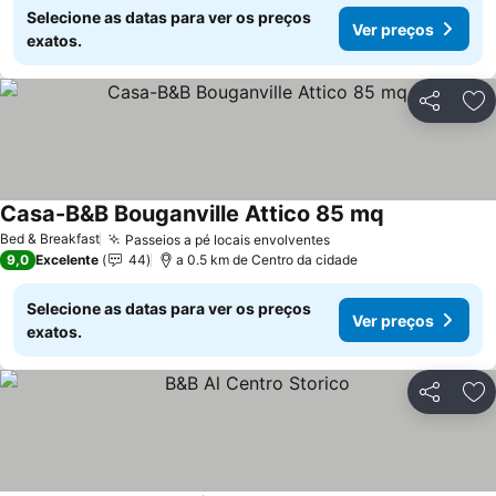
Selecione as datas para ver os preços
Ver preços
exatos.
Partilhar
Ad
Casa-B&B Bouganville Attico 85 mq
Bed & Breakfast
Passeios a pé locais envolventes
9,0
Excelente
44
a 0.5 km de Centro da cidade
Selecione as datas para ver os preços
Ver preços
exatos.
Partilhar
Ad