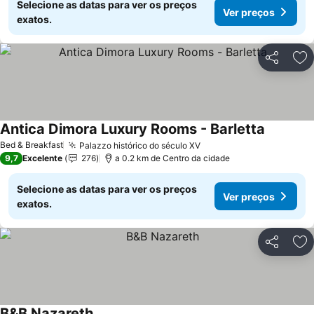
Selecione as datas para ver os preços
Ver preços
exatos.
Partilhar
Ad
Antica Dimora Luxury Rooms - Barletta
Bed & Breakfast
Palazzo histórico do século XV
9,7
Excelente
276
a 0.2 km de Centro da cidade
Selecione as datas para ver os preços
Ver preços
exatos.
Partilhar
Ad
B&B Nazareth