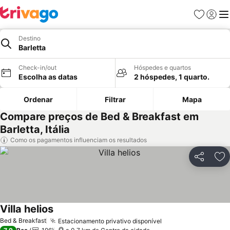
Favoritos
Iniciar
Me
Destino
Barletta
Check-in/out
Hóspedes e quartos
Escolha as datas
2 hóspedes, 1 quarto.
Ordenar
Filtrar
Mapa
Compare preços de Bed & Breakfast em
Barletta, Itália
Como os pagamentos influenciam os resultados
Partilhar
Ad
Villa helios
Bed & Breakfast
Estacionamento privativo disponível