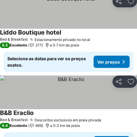
Partilhar
Ad
Liddo Boutique hotel
Bed & Breakfast
Estacionamento privado no local
9,5
Excelente
217
a 0.7 km da praia
Selecione as datas para ver os preços
Ver preços
exatos.
Partilhar
Ad
B&B Eraclio
Bed & Breakfast
Descontos exclusivos em praia privada
9,6
Excelente
669
a 0.3 km da praia