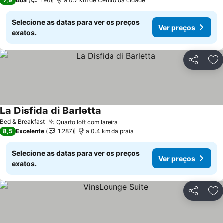
7,9
Boa
196
a 0.7 km de Centro da cidade
Selecione as datas para ver os preços
Ver preços
exatos.
Partilhar
Ad
La Disfida di Barletta
Bed & Breakfast
Quarto loft com lareira
8,5
Excelente
1.287
a 0.4 km da praia
Selecione as datas para ver os preços
Ver preços
exatos.
Partilhar
Ad