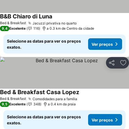
B&B Chiaro di Luna
Bed & Breakfast
Jacuzzi privativa no quarto
9,4
Excelente
116
a 0.3 km de Centro da cidade
Selecione as datas para ver os preços
Ver preços
exatos.
Partilhar
Ad
Bed & Breakfast Casa Lopez
Bed & Breakfast
Comodidades para a família
9,5
Excelente
348
a 0.4 km da praia
Selecione as datas para ver os preços
Ver preços
exatos.