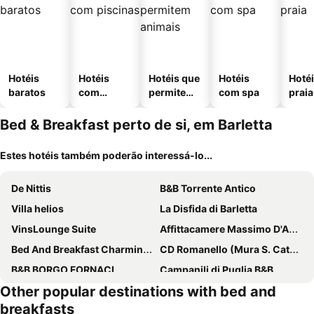
Hotéis
Hotéis
Hotéis que
Hotéis
Hotéi
baratos
com
permitem
com spa
praia
piscinas
animais
Bed & Breakfast perto de si, em Barletta
Estes hotéis também poderão interessá-lo...
De Nittis
B&B Torrente Antico
Villa helios
La Disfida di Barletta
VinsLounge Suite
Affittacamere Massimo D'Azeglio
Bed And Breakfast Charming House
CD Romanello (Mura S. Cataldo)
B&B BORGO FORNACI
Campanili di Puglia B&B
Other popular destinations with bed and
MozÁrt Bed & Breakfast - Affittacamere
B&B Vecchia Suppenna
breakfasts
La Bella Trani - Suites and B&B
Villa Emy Boutique Bed & Breakfast