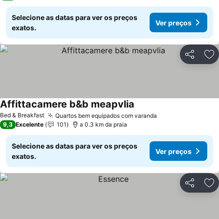
Selecione as datas para ver os preços
Ver preços
exatos.
Partilhar
Ad
Affittacamere b&b meapvlia
Bed & Breakfast
Quartos bem equipados com varanda
9,3
Excelente
101
a 0.3 km da praia
Selecione as datas para ver os preços
Ver preços
exatos.
Partilhar
Ad