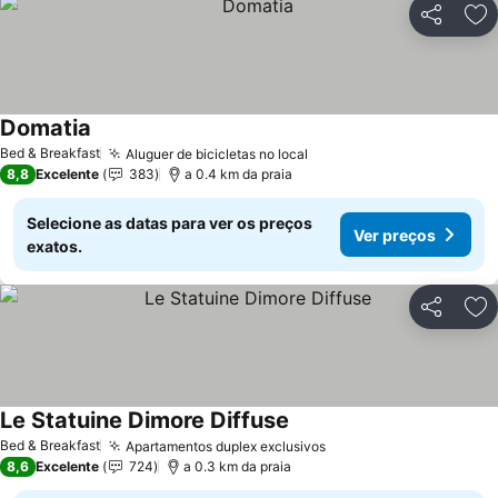
Partilhar
Ad
Domatia
Bed & Breakfast
Aluguer de bicicletas no local
8,8
Excelente
383
a 0.4 km da praia
Selecione as datas para ver os preços
Ver preços
exatos.
Partilhar
Ad
Le Statuine Dimore Diffuse
Bed & Breakfast
Apartamentos duplex exclusivos
8,6
Excelente
724
a 0.3 km da praia