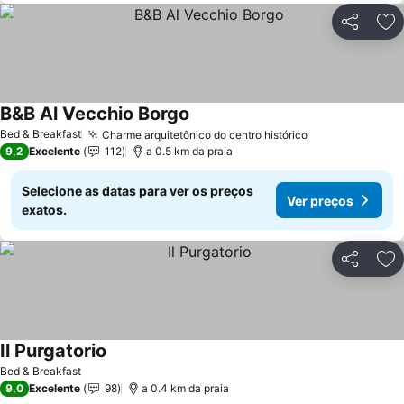
Partilhar
Ad
B&B Al Vecchio Borgo
Bed & Breakfast
Charme arquitetônico do centro histórico
9,2
Excelente
112
a 0.5 km da praia
Selecione as datas para ver os preços
Ver preços
exatos.
Partilhar
Ad
Il Purgatorio
Bed & Breakfast
9,0
Excelente
98
a 0.4 km da praia