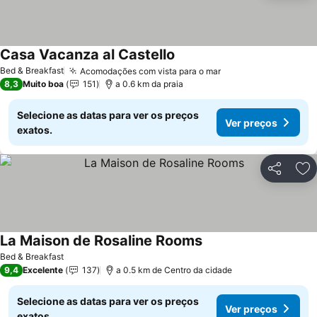
Casa Vacanza al Castello
Bed & Breakfast
Acomodações com vista para o mar
8,3
Muito boa
151
a 0.6 km da praia
Selecione as datas para ver os preços
Ver preços
exatos.
Partilhar
Ad
La Maison de Rosaline Rooms
Bed & Breakfast
9,4
Excelente
137
a 0.5 km de Centro da cidade
Selecione as datas para ver os preços
Ver preços
exatos.