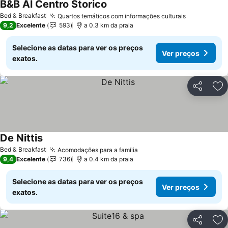
B&B Al Centro Storico
Bed & Breakfast
Quartos temáticos com informações culturais
9,2
Excelente
593
a 0.3 km da praia
Selecione as datas para ver os preços
Ver preços
exatos.
Partilhar
Ad
De Nittis
Bed & Breakfast
Acomodações para a família
9,4
Excelente
736
a 0.4 km da praia
Selecione as datas para ver os preços
Ver preços
exatos.
Partilhar
Ad