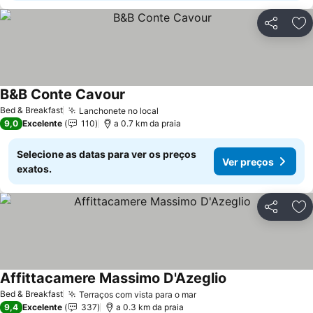
Partilhar
Ad
B&B Conte Cavour
Bed & Breakfast
Lanchonete no local
9,0
Excelente
110
a 0.7 km da praia
Selecione as datas para ver os preços
Ver preços
exatos.
Partilhar
Ad
Affittacamere Massimo D'Azeglio
Bed & Breakfast
Terraços com vista para o mar
9,4
Excelente
337
a 0.3 km da praia