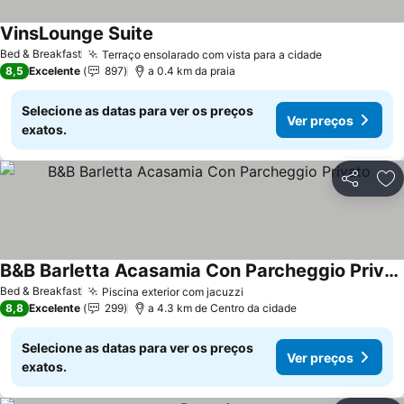
VinsLounge Suite
Bed & Breakfast
Terraço ensolarado com vista para a cidade
8,5
Excelente
897
a 0.4 km da praia
Selecione as datas para ver os preços
Ver preços
exatos.
Partilhar
Ad
B&B Barletta Acasamia Con Parcheggio Privato
Bed & Breakfast
Piscina exterior com jacuzzi
8,8
Excelente
299
a 4.3 km de Centro da cidade
Selecione as datas para ver os preços
Ver preços
exatos.