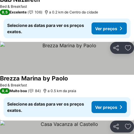
Bed & Breakfast
8,5
Excelente
106
a 0.2 km de Centro da cidade
Selecione as datas para ver os preços
Ver preços
exatos.
Partilhar
Ad
Brezza Marina by Paolo
Bed & Breakfast
8,4
Muito boa
84
a 0.5 km da praia
Selecione as datas para ver os preços
Ver preços
exatos.
Partilhar
Ad