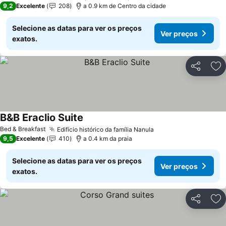
9,2
Excelente
208
a 0.9 km de Centro da cidade
Selecione as datas para ver os preços
Ver preços
exatos.
Partilhar
Ad
B&B Eraclio Suite
Bed & Breakfast
Edifício histórico da família Nanula
9,5
Excelente
410
a 0.4 km da praia
Selecione as datas para ver os preços
Ver preços
exatos.
Partilhar
Ad