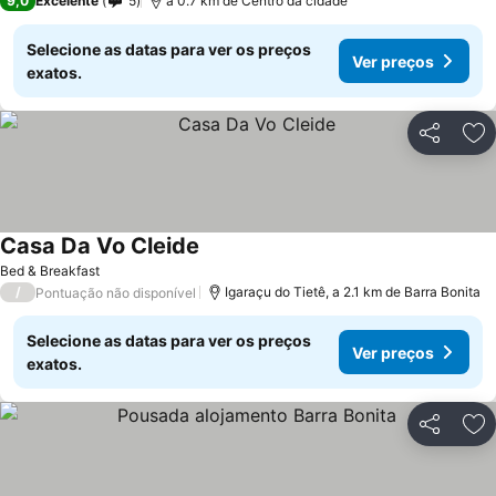
9,0
Excelente
5
a 0.7 km de Centro da cidade
Selecione as datas para ver os preços
Ver preços
exatos.
Partilhar
Ad
Casa Da Vo Cleide
Ver preços
Bed & Breakfast
/
Igaraçu do Tietê, a 2.1 km de Barra Bonita
Pontuação não disponível
Selecione as datas para ver os preços
Ver preços
exatos.
Partilhar
Ad