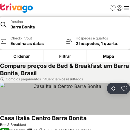
Favoritos
Iniciar
Me
Destino
Barra Bonita
Check-in/out
Hóspedes e quartos
Escolha as datas
2 hóspedes, 1 quarto.
Ordenar
Filtrar
Mapa
Compare preços de Bed & Breakfast em Barra
Bonita, Brasil
Como os pagamentos influenciam os resultados
Partilhar
Ad
Casa Italia Centro Barra Bonita
Ver preços
Bed & Breakfast