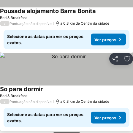
Pousada alojamento Barra Bonita
Ver preços
Bed & Breakfast
/
a 0.3 km de Centro da cidade
Pontuação não disponível
Selecione as datas para ver os preços
Ver preços
exatos.
Partilhar
Ad
So para dormir
Ver preços
Bed & Breakfast
/
a 0.3 km de Centro da cidade
Pontuação não disponível
Selecione as datas para ver os preços
Ver preços
exatos.