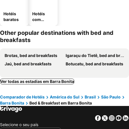
Hotéis
Hotéis
baratos
com
estaciona
mento
Other popular destinations with bed and
breakfasts
Brotas, bed and breakfasts
Igaraçu do Tietê, bed and breakfasts
Jaú, bed and breakfasts
Botucatu, bed and breakfasts
Ver todas as estadias em Barra Bonita
Comparador de Hotéis
América do Sul
Brasil
São Paulo
Barra Bonita
Bed & Breakfast em Barra Bonita
Facebook
Twitter
Insta
Yo
Selecione o seu país