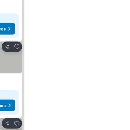
ços
Adicionar aos favoritos
Partilhar
ços
Adicionar aos favoritos
Partilhar