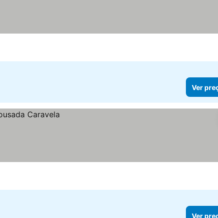
Ver pre
Ver pre