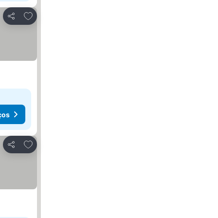
Adicionar aos favoritos
Partilhar
ços
Adicionar aos favoritos
Partilhar