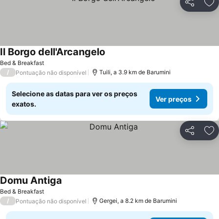
Partilhar
Ad
Il Borgo dell'Arcangelo
Bed & Breakfast
/
Tuili, a 3.9 km de Barumini
Pontuação não disponível
Selecione as datas para ver os preços
Ver preços
exatos.
Partilhar
Ad
Domu Antiga
Bed & Breakfast
/
Gergei, a 8.2 km de Barumini
Pontuação não disponível