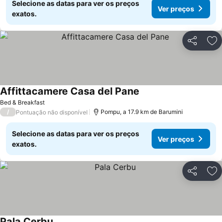
Selecione as datas para ver os preços
Ver preços
exatos.
Partilhar
Ad
Affittacamere Casa del Pane
Bed & Breakfast
/
Pompu, a 17.9 km de Barumini
Pontuação não disponível
Selecione as datas para ver os preços
Ver preços
exatos.
Partilhar
Ad
Pala Cerbu