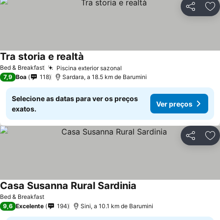
Partilhar
Ad
Tra storia e realtà
Bed & Breakfast
Piscina exterior sazonal
7,9
Boa
118
Sardara, a 18.5 km de Barumini
Selecione as datas para ver os preços
Ver preços
exatos.
Partilhar
Ad
Casa Susanna Rural Sardinia
Bed & Breakfast
9,6
Excelente
194
Sini, a 10.1 km de Barumini