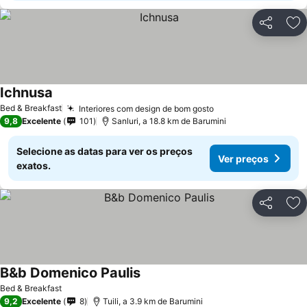
Partilhar
Ad
Ichnusa
Bed & Breakfast
Interiores com design de bom gosto
9,8
Excelente
101
Sanluri, a 18.8 km de Barumini
Selecione as datas para ver os preços
Ver preços
exatos.
Partilhar
Ad
B&b Domenico Paulis
Bed & Breakfast
9,2
Excelente
8
Tuili, a 3.9 km de Barumini