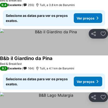
Bed & Breakfast
9,4
Excelente
255
Tuili, a 3.8 km de Barumini
Selecione as datas para ver os preços
Ver preços
exatos.
Partilhar
Ad
B&b il Giardino da Pina
Bed & Breakfast
9,1
Excelente
164
Tuili, a 4.1 km de Barumini
Selecione as datas para ver os preços
Ver preços
exatos.
Partilhar
Ad