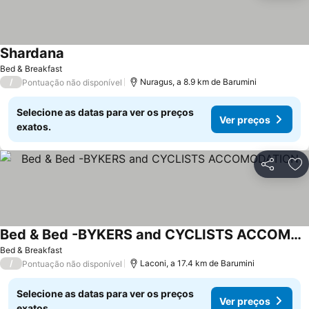
Shardana
Bed & Breakfast
/
Nuragus, a 8.9 km de Barumini
Pontuação não disponível
Selecione as datas para ver os preços
Ver preços
exatos.
Partilhar
Ad
Bed & Bed -BYKERS and CYCLISTS ACCOMODATION
Bed & Breakfast
/
Laconi, a 17.4 km de Barumini
Pontuação não disponível
Selecione as datas para ver os preços
Ver preços
exatos.