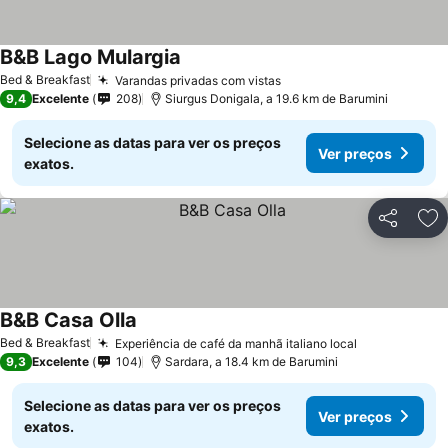
B&B Lago Mulargia
Bed & Breakfast
Varandas privadas com vistas
9,4
Excelente
208
Siurgus Donigala, a 19.6 km de Barumini
Selecione as datas para ver os preços
Ver preços
exatos.
Partilhar
Ad
B&B Casa Olla
Bed & Breakfast
Experiência de café da manhã italiano local
9,3
Excelente
104
Sardara, a 18.4 km de Barumini
Selecione as datas para ver os preços
Ver preços
exatos.