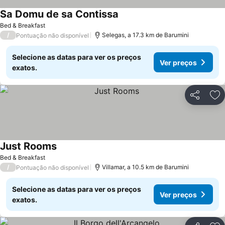
Sa Domu de sa Contissa
Bed & Breakfast
/
Selegas, a 17.3 km de Barumini
Pontuação não disponível
Selecione as datas para ver os preços
Ver preços
exatos.
Partilhar
Ad
Just Rooms
Bed & Breakfast
/
Villamar, a 10.5 km de Barumini
Pontuação não disponível
Selecione as datas para ver os preços
Ver preços
exatos.