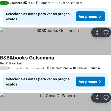
9,5
Excelente
44
Sardara, a 18.7 km de Barumini
Selecione as datas para ver os preços
Ver preços
exatos.
Partilhar
Ad
B&B&books Gelsomina
Bed & Breakfast
/
Lunamatrona, a 10.5 km de Barumini
Pontuação não disponível
Selecione as datas para ver os preços
Ver preços
exatos.
Partilhar
Ad