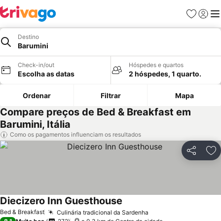
Favoritos
Iniciar
Me
Destino
Barumini
Check-in/out
Hóspedes e quartos
Escolha as datas
2 hóspedes, 1 quarto.
Ordenar
Filtrar
Mapa
Compare preços de Bed & Breakfast em
Barumini, Itália
Como os pagamentos influenciam os resultados
Partilhar
Ad
Diecizero Inn Guesthouse
Bed & Breakfast
Culinária tradicional da Sardenha