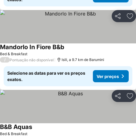
Partilhar
Ad
Mandorlo In Fiore B&b
Bed & Breakfast
/
Isili, a 9.7 km de Barumini
Pontuação não disponível
Selecione as datas para ver os preços
Ver preços
exatos.
Partilhar
Ad
B&B Aquas
Bed & Breakfast