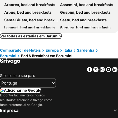
Arborea, bed and breakfasts
Assemini, bed and breakfasts
Arbus, bed and breakfasts
Guspini, bed and breakfasts
Santa Giusta, bed and breakfasts
Sestu, bed and breakfasts
Lanusei, bed and breakfasts
Sardara, bed and breakfasts
Sorgono, bed and breakfasts
Desulo, bed and breakfasts
Ver todas as estadias em Barumini
Elmas, bed and breakfasts
Dolianova, bed and breakfasts
Comparador de Hotéis
Europa
Itália
Sardenha
Ghilarza, bed and breakfasts
Nurallao, bed and breakfasts
Barumini
Bed & Breakfast em Barumini
Paulilatino, bed and breakfasts
Orroli, bed and breakfasts
Villaurbana, bed and breakfasts
Zeddiani, bed and breakfasts
Facebook
Twitter
Insta
Yo
Siliqua, bed and breakfasts
Sini, bed and breakfasts
Selecione o seu país
Sinnai, bed and breakfasts
Tuili, bed and breakfasts
Sanluri, bed and breakfasts
Nurachi, bed and breakfasts
Adicionar no Google
Encontre facilmente os nossos
Seulo, bed and breakfasts
Ales, bed and breakfasts
resultados: adicione o trivago como
Aritzo, bed and breakfasts
Ulassai, bed and breakfasts
fonte preferencial no Google.
Empresa
Jerzu, bed and breakfasts
Monastir, bed and breakfasts