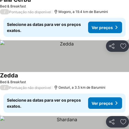
Bed & Breakfast
/
Mogoro, a 19.4 km de Barumini
Pontuação não disponível
Selecione as datas para ver os preços
Ver preços
exatos.
Partilhar
Ad
Zedda
Bed & Breakfast
/
Gesturi, a 3.5 km de Barumini
Pontuação não disponível
Selecione as datas para ver os preços
Ver preços
exatos.
Partilhar
Ad