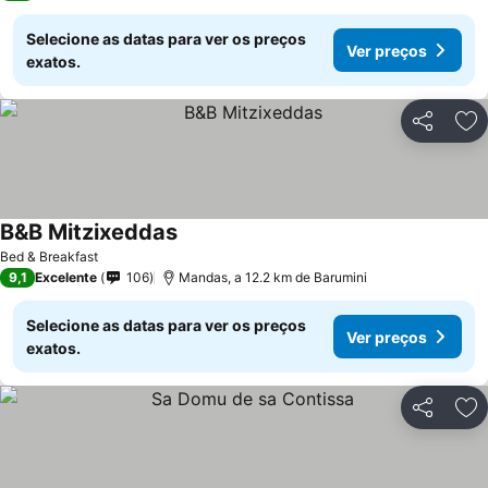
Selecione as datas para ver os preços
Ver preços
exatos.
Partilhar
Ad
B&B Mitzixeddas
Bed & Breakfast
9,1
Excelente
106
Mandas, a 12.2 km de Barumini
Selecione as datas para ver os preços
Ver preços
exatos.
Partilhar
Ad