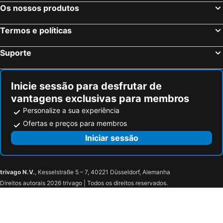
Mandas, bed and breakfasts
Gairo, bed and breakfasts
Os nossos produtos
Marrubiu, bed and breakfasts
Ussassai, bed and breakfasts
Termos e políticas
Uras, bed and breakfasts
Siurgus Donigala, bed and breakfasts
San Nicolò d'Arcidano, bed and breakfasts
Villacidro, bed and breakfasts
Suporte
Villamar, bed and breakfasts
Isili, bed and breakfasts
Uta, bed and breakfasts
San Gavino Monreale, bed and breakfasts
Inicie sessão para desfrutar de
vantagens exclusivas para membros
Personalize a sua experiência
Ofertas e preços para membros
Iniciar sessão
trivago N.V.
, Kesselstraße 5 – 7, 40221 Düsseldorf, Alemanha
Direitos autorais 2026 trivago | Todos os direitos reservados.