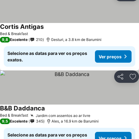
Cortis Antigas
Bed & Breakfast
9,8
Excelente
210
Gesturi, a 3.8 km de Barumini
Selecione as datas para ver os preços
Ver preços
exatos.
Partilhar
Ad
B&B Daddanca
Bed & Breakfast
Jardim com assentos ao ar livre
9,5
Excelente
345
Ales, a 16.9 km de Barumini
Selecione as datas para ver os preços
Ver preços