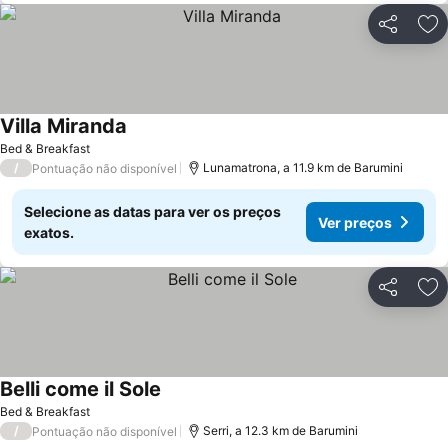
Partilhar
Ad
Villa Miranda
Bed & Breakfast
/
Lunamatrona, a 11.9 km de Barumini
Pontuação não disponível
Selecione as datas para ver os preços
Ver preços
exatos.
Partilhar
Ad
Belli come il Sole
Bed & Breakfast
/
Serri, a 12.3 km de Barumini
Pontuação não disponível