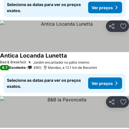
Selecione as datas para ver os preços
Ver preços
exatos.
Partilhar
Ad
Antica Locanda Lunetta
Bed & Breakfast
Jardim encantador no pátio interno
9,7
Excelente
490
Mandas, a 12.1 km de Barumini
Selecione as datas para ver os preços
Ver preços
exatos.
Partilhar
Ad