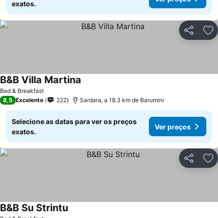
exatos.
Partilhar
Ad
B&B Villa Martina
Bed & Breakfast
8,5
Excelente
222
Sardara, a 18.3 km de Barumini
Selecione as datas para ver os preços
Ver preços
exatos.
Partilhar
Ad
B&B Su Strintu