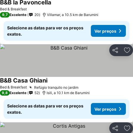
B&B la Pavoncella
Bed & Breakfast
9,7
Excelente
20
Villamar, a 10.5 km de Barumini
Selecione as datas para ver os preços
Ver preços
exatos.
Partilhar
Ad
B&B Casa Ghiani
Bed & Breakfast
Refúgio tranquilo no jardim
9,8
Excelente
52
Isili, a 10.1 km de Barumini
Selecione as datas para ver os preços
Ver preços
exatos.
Partilhar
Ad