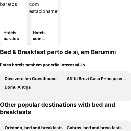
Hotéis
Hotéis
baratos
com
estaciona
mento
Bed & Breakfast perto de si, em Barumini
Estes hotéis também poderão interessá-lo...
Diecizero Inn Guesthouse
Affitti Brevi Casa Principessa Maria
Domu Antiga
Other popular destinations with bed and
breakfasts
Oristano, bed and breakfasts
Cabras, bed and breakfasts