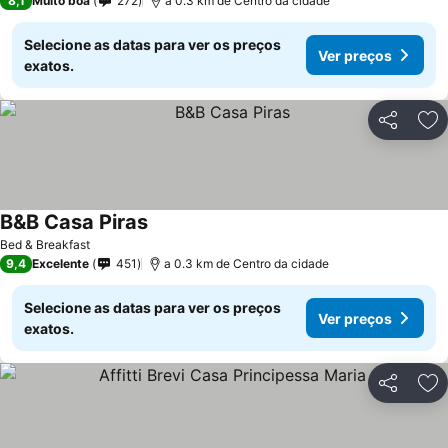
8,1
Muito boa
272
a 0.3 km de Centro da cidade
Selecione as datas para ver os preços
Ver preços
exatos.
Partilhar
Ad
B&B Casa Piras
Bed & Breakfast
9,4
Excelente
451
a 0.3 km de Centro da cidade
Selecione as datas para ver os preços
Ver preços
exatos.
Partilhar
Ad